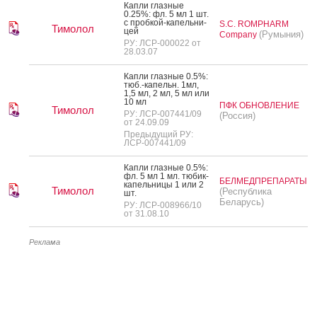
Кап­ли глаз­ные
0.25%: фл. 5 мл 1 шт.
с проб­кой-ка­пель­ни­
S.C. ROMPHARM
Тимолол
цей
(Румыния)
Company
РУ: ЛСР-000022 от
28.03.07
Кап­ли глаз­ные 0.5%:
тюб.-ка­пельн. 1мл,
1,5 мл, 2 мл, 5 мл или
10 мл
ПФК ОБНОВЛЕНИЕ
Тимолол
РУ: ЛСР-007441/09
(Россия)
от 24.09.09
Предыдущий РУ:
ЛСР-007441/09
Кап­ли глаз­ные 0.5%:
фл. 5 мл 1 мл. тю­бик-
БЕЛМЕДПРЕПАРАТЫ
ка­пель­ни­цы 1 или 2
Тимолол
(Республика
шт.
Беларусь)
РУ: ЛСР-008966/10
от 31.08.10
Реклама