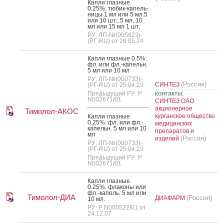
Кап­ли глаз­ные
0.25%: тю­бик-ка­пель­
ни­цы 1 мл или 5 мл 5
или 10 шт.; 5 мл, 10
мл или 15 мл 1 шт.
РУ: ЛП-№(005623)-
(РГ-RU) от 29.05.24
Кап­ли глаз­ные 0.5%:
фл. или фл.-ка­пельн.
5 мл или 10 мл
РУ: ЛП-№(000733)-
(Россия)
СИНТЕЗ
(РГ-RU) от 25.04.22
контакты:
Предыдущий РУ: Р
N002671/01
СИНТЕЗ ОАО
акционерное
Тимолол-АКОС
курганское общество
Кап­ли глаз­ные
0.25%: фл. или фл.-
медицинских
ка­пельн. 5 мл или 10
препаратов и
мл
(Россия)
изделий
РУ: ЛП-№(000733)-
(РГ-RU) от 25.04.22
Предыдущий РУ: Р
N002671/01
Кап­ли глаз­ные
0.25%: фла­коны или
фл.-ка­пель. 5 мл или
Тимолол-ДИА
(Россия)
ДИАФАРМ
10 мл.
РУ: Р N000522/01 от
24.12.07