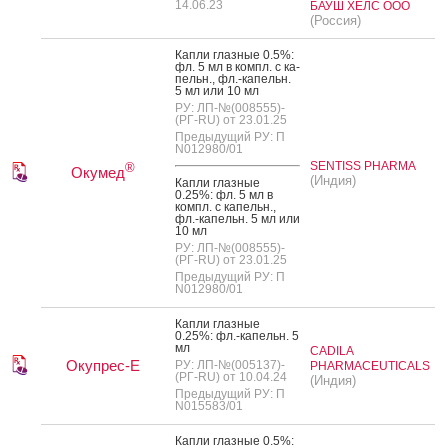
14.06.23
БАУШ ХЕЛС ООО
(Россия)
Кап­ли глаз­ные 0.5%:
фл. 5 мл в компл. с ка­
пельн., фл.-ка­пельн.
5 мл или 10 мл
РУ: ЛП-№(008555)-
(РГ-RU) от 23.01.25
Предыдущий РУ: П
N012980/01
SENTISS PHARMA
®
Окумед
(Индия)
Кап­ли глаз­ные
0.25%: фл. 5 мл в
компл. с ка­пельн.,
фл.-ка­пельн. 5 мл или
10 мл
РУ: ЛП-№(008555)-
(РГ-RU) от 23.01.25
Предыдущий РУ: П
N012980/01
Кап­ли глаз­ные
0.25%: фл.-ка­пельн. 5
мл
CADILA
Окупрес-Е
РУ: ЛП-№(005137)-
PHARMACEUTICALS
(РГ-RU) от 10.04.24
(Индия)
Предыдущий РУ: П
N015583/01
Кап­ли глаз­ные 0.5%: