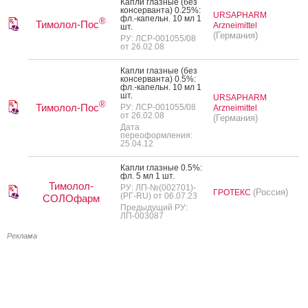
Кап­ли глаз­ные (без
кон­серван­та) 0.25%:
URSAPHARM
фл.-ка­пельн. 10 мл 1
®
Тимолол-Пос
Arzneimittel
шт.
(Германия)
РУ: ЛСР-001055/08
от 26.02.08
Кап­ли глаз­ные (без
кон­серван­та) 0.5%:
фл.-ка­пельн. 10 мл 1
шт.
URSAPHARM
®
Тимолол-Пос
РУ: ЛСР-001055/08
Arzneimittel
от 26.02.08
(Германия)
Дата
переоформления:
25.04.12
Кап­ли глаз­ные 0.5%:
фл. 5 мл 1 шт.
Тимолол-
РУ: ЛП-№(002701)-
(Россия)
ГРОТЕКС
(РГ-RU) от 06.07.23
СОЛОфарм
Предыдущий РУ:
ЛП-003087
Реклама