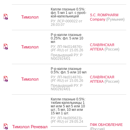
Кап­ли глаз­ные 0.5%:
фл. 5 мл 1 шт. с проб­
S.C. ROMPHARM
кой-ка­пель­ни­цей
Тимолол
(Румыния)
Company
РУ: ЛСР-000022 от
28.03.07
Р-р-кап­ли глаз­ные
0.25%: фл. 5 или 10
мл
СЛАВЯНСКАЯ
Тимолол
РУ: ЛП-№(014876)-
(Россия)
АПТЕКА
(РГ-RU) от 15.05.26
Предыдущий РУ: Р
N002924/01
Р-р-кап­ли глаз­ные
0.5%: фл. 5 или 10 мл
РУ: ЛП-№(014876)-
СЛАВЯНСКАЯ
Тимолол
(РГ-RU) от 15.05.26
(Россия)
АПТЕКА
Предыдущий РУ: Р
N002924/01
Кап­ли глаз­ные 0.5%:
тю­бик-ка­пель­ни­цы 1
мл или 5 мл 5 или 10
шт.; 5 мл, 10 мл или
15 мл 1 шт.
РУ: ЛП-№(005623)-
(РГ-RU) от 29.05.24
ПФК ОБНОВЛЕНИЕ
Тимолол Реневал
(Россия)