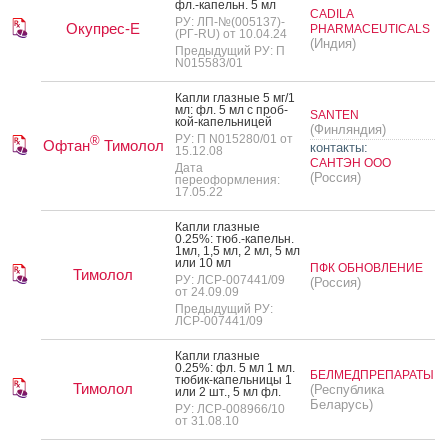
фл.-ка­пельн. 5 мл
CADILA
РУ: ЛП-№(005137)-
Окупрес-Е
PHARMACEUTICALS
(РГ-RU) от 10.04.24
(Индия)
Предыдущий РУ: П
N015583/01
Кап­ли глаз­ные 5 мг/1
мл: фл. 5 мл с проб­
SANTEN
кой-ка­пель­ни­цей
(Финляндия)
РУ: П N015280/01 от
®
Офтан
Тимолол
контакты:
15.12.08
САНТЭН ООО
Дата
(Россия)
переоформления:
17.05.22
Кап­ли глаз­ные
0.25%: тюб.-ка­пельн.
1мл, 1,5 мл, 2 мл, 5 мл
или 10 мл
ПФК ОБНОВЛЕНИЕ
Тимолол
РУ: ЛСР-007441/09
(Россия)
от 24.09.09
Предыдущий РУ:
ЛСР-007441/09
Кап­ли глаз­ные
0.25%: фл. 5 мл 1 мл.
БЕЛМЕДПРЕПАРАТЫ
тю­бик-ка­пель­ни­цы 1
Тимолол
(Республика
или 2 шт., 5 мл фл.
Беларусь)
РУ: ЛСР-008966/10
от 31.08.10