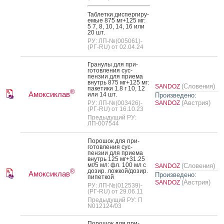
Таб­летки дис­перги­ру­
емые 875 мг+125 мг:
5 7, 8, 10, 14, 16 или
20 шт.
РУ: ЛП-№(005061)-
(РГ-RU) от 02.04.24
Гра­нулы для при­
готов­ле­ния сус­
пензии для при­ема
внутрь 875 мг+125 мг:
(Словения)
SANDOZ
па­кети­ки 1.8 г 10, 12
®
Амоксиклав
или 14 шт.
Произведено:
(Австрия)
РУ: ЛП-№(003426)-
SANDOZ
(РГ-RU) от 16.10.23
Предыдущий РУ:
ЛП-007544
По­рошок для при­
готов­ле­ния сус­
пензии для при­ема
внутрь 125 мг+31.25
мг/5 мл: фл. 100 мл с
(Словения)
SANDOZ
до­зир. лож­кой/до­зир.
®
Амоксиклав
Произведено:
пи­пет­кой
(Австрия)
SANDOZ
РУ: ЛП-№(012539)-
(РГ-RU) от 29.06.11
Предыдущий РУ: П
N012124/03
По­рошок для при­