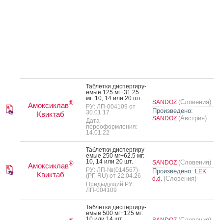
Таб­летки дис­перги­ру­
емые 125 мг+31.25
мг: 10, 14 или 20 шт.
(Словения)
SANDOZ
®
Амоксиклав
РУ: ЛП-004109 от
Произведено:
30.01.17
Квиктаб
(Австрия)
SANDOZ
Дата
переоформления:
14.01.22
Таб­летки дис­перги­ру­
емые 250 мг+62.5 мг:
10, 14 или 20 шт.
(Словения)
SANDOZ
®
Амоксиклав
РУ: ЛП-№(014567)-
Произведено:
LEK
Квиктаб
(РГ-RU) от 22.04.26
(Словения)
d.d.
Предыдущий РУ:
ЛП-004109
Таб­летки дис­перги­ру­
емые 500 мг+125 мг:
10 или 14 шт.
(Словения)