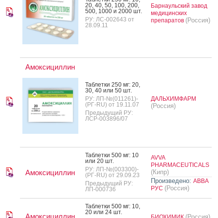
20, 40, 50, 100, 200,
Барнаульский завод
500, 1000 и 2000 шт.
медицинских
РУ: ЛС-002643 от
(Россия)
препаратов
28.09.11
Амоксициллин
Таб­летки 250 мг: 20,
30, 40 или 50 шт.
РУ: ЛП-№(011261)-
ДАЛЬХИМФАРМ
(РГ-RU) от 19.11.07
(Россия)
Предыдущий РУ:
ЛСР-003896/07
Таб­летки 500 мг: 10
AVVA
или 20 шт.
PHARMACEUTICALS
РУ: ЛП-№(003300)-
Амоксициллин
(Кипр)
(РГ-RU) от 29.09.23
Произведено:
АВВА
Предыдущий РУ:
(Россия)
РУС
ЛП-000736
Таб­летки 500 мг: 10,
20 или 24 шт.
Амоксициллин
(Россия)
БИОХИМИК