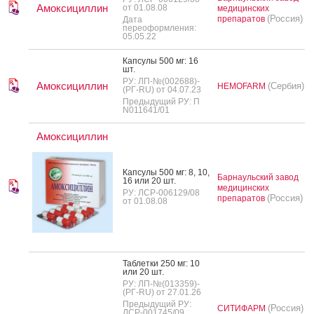
Амоксициллин
от 01.08.08
медицинских
(Россия)
препаратов
Дата
переоформления:
05.05.22
Кап­су­лы 500 мг: 16
шт.
РУ: ЛП-№(002688)-
Амоксициллин
(Сербия)
HEMOFARM
(РГ-RU) от 04.07.23
Предыдущий РУ: П
N011641/01
Амоксициллин
Кап­су­лы 500 мг: 8, 10,
Барнаульский завод
16 или 20 шт.
медицинских
РУ: ЛСР-006129/08
(Россия)
препаратов
от 01.08.08
Таб­летки 250 мг: 10
или 20 шт.
РУ: ЛП-№(013359)-
(РГ-RU) от 27.01.26
Предыдущий РУ:
(Россия)
СИТИФАРМ
ЛСР-001745/09