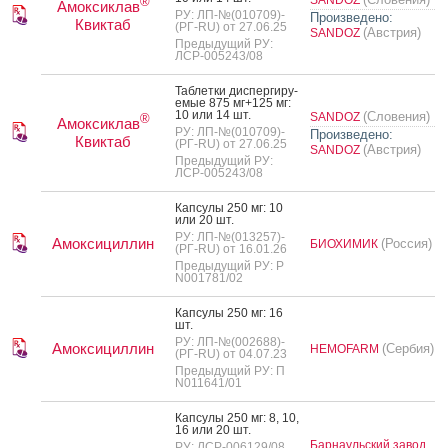
SANDOZ
®
Амоксиклав
РУ: ЛП-№(010709)-
Произведено:
Квиктаб
(РГ-RU) от 27.06.25
(Австрия)
SANDOZ
Предыдущий РУ:
ЛСР-005243/08
Таб­летки дис­перги­ру­
емые 875 мг+125 мг:
10 или 14 шт.
(Словения)
SANDOZ
®
Амоксиклав
РУ: ЛП-№(010709)-
Произведено:
Квиктаб
(РГ-RU) от 27.06.25
(Австрия)
SANDOZ
Предыдущий РУ:
ЛСР-005243/08
Кап­су­лы 250 мг: 10
или 20 шт.
РУ: ЛП-№(013257)-
Амоксициллин
(Россия)
БИОХИМИК
(РГ-RU) от 16.01.26
Предыдущий РУ: Р
N001781/02
Кап­су­лы 250 мг: 16
шт.
РУ: ЛП-№(002688)-
Амоксициллин
(Сербия)
HEMOFARM
(РГ-RU) от 04.07.23
Предыдущий РУ: П
N011641/01
Кап­су­лы 250 мг: 8, 10,
16 или 20 шт.
Барнаульский завод
РУ: ЛСР-006129/08