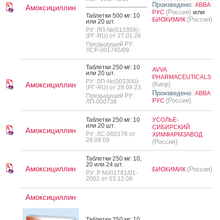
Произведено:
АВВА
Амоксициллин
или
(Россия)
РУС
Таб­летки 500 мг: 10
(Россия)
БИОХИМИК
или 20 шт.
РУ: ЛП-№(013359)-
(РГ-RU) от 27.01.26
Предыдущий РУ:
ЛСР-001745/09
Таб­летки 250 мг: 10
AVVA
или 20 шт.
PHARMACEUTICALS
РУ: ЛП-№(003300)-
Амоксициллин
(Кипр)
(РГ-RU) от 29.09.23
Произведено:
АВВА
Предыдущий РУ:
(Россия)
РУС
ЛП-000736
Таб­летки 250 мг: 10
УСОЛЬЕ-
или 20 шт.
СИБИРСКИЙ
Амоксициллин
РУ: ЛС-000176 от
ХИМФАРМЗАВОД
28.09.09
(Россия)
Таб­летки 250 мг: 10,
20 или 24 шт.
Амоксициллин
(Россия)
БИОХИМИК
РУ: Р N001781/01-
2002 от 03.12.08
Амоксициллин
Таб­летки 250 мг: 10,