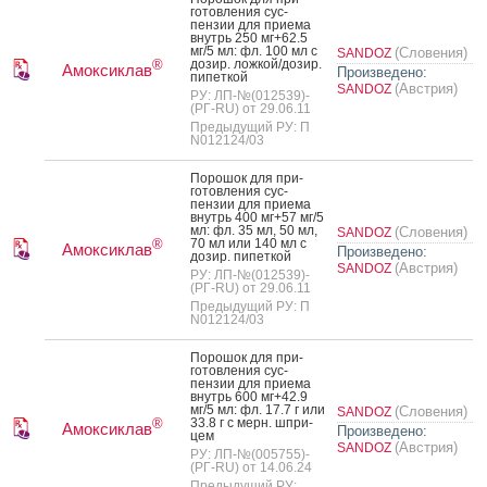
готов­ле­ния сус­
пензии для при­ема
внутрь 250 мг+62.5
мг/5 мл: фл. 100 мл с
(Словения)
SANDOZ
до­зир. лож­кой/до­зир.
®
Амоксиклав
Произведено:
пи­пет­кой
(Австрия)
SANDOZ
РУ: ЛП-№(012539)-
(РГ-RU) от 29.06.11
Предыдущий РУ: П
N012124/03
По­рошок для при­
готов­ле­ния сус­
пензии для при­ема
внутрь 400 мг+57 мг/5
мл: фл. 35 мл, 50 мл,
(Словения)
SANDOZ
70 мл или 140 мл с
®
Амоксиклав
Произведено:
до­зир. пи­пет­кой
(Австрия)
SANDOZ
РУ: ЛП-№(012539)-
(РГ-RU) от 29.06.11
Предыдущий РУ: П
N012124/03
По­рошок для при­
готов­ле­ния сус­
пензии для при­ема
внутрь 600 мг+42.9
мг/5 мл: фл. 17.7 г или
(Словения)
SANDOZ
33.8 г с мерн. шпри­
®
Амоксиклав
Произведено:
цем
(Австрия)
SANDOZ
РУ: ЛП-№(005755)-
(РГ-RU) от 14.06.24
Предыдущий РУ: