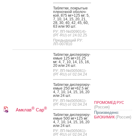
Таб­летки, пок­ры­тые
пле­ноч­ной обо­лоч­
кой, 875 мг+125 мг: 5,
7, 10, 14, 15, 20, 21,
28, 30, 40, 42, 45, 60,
63 или 90 шт.
РУ: ЛП-№(009014)-
(РГ-RU) от 24.02.25
Предыдущий РУ:
ЛП-007810
Таб­летки дис­перги­ру­
емые 125 мг+31.25
мг: 4, 7, 10, 14, 15, 16,
20 или 24 шт.
РУ: ЛП-№(005061)-
(РГ-RU) от 02.04.24
Таб­летки дис­перги­ру­
емые 250 мг+62.5 мг:
4, 7, 10, 14, 15, 16, 20
или 24 шт.
РУ: ЛП-№(005061)-
ПРОМОМЕД РУС
(РГ-RU) от 02.04.24
(Россия)
®
®
Амклав
Сар
Произведено:
Таб­летки дис­перги­ру­
(Россия)
БИОХИМИК
емые 500 мг+125 мг:
4, 7, 10, 14, 15, 16, 20
или 24 шт.
РУ: ЛП-№(005061)-
(РГ-RU) от 02.04.24