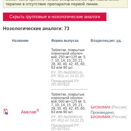
терапии в отсутствие препаратов первой линии.
Скрыть групповые и нозологические аналоги
Нозологические аналоги: 73
Название
Форма выпуска
Владелец рег. уд.
Таб­летки, пок­ры­тые
пле­ноч­ной обо­лоч­
кой, 250 мг+125 мг: 5,
7, 10, 14, 15, 20, 21,
28, 30, 40, 42, 45, 60,
63 или 90 шт.
РУ: ЛП-№(009014)-
(РГ-RU) от 24.02.25
Предыдущий РУ:
ЛП-007810
Таб­летки, пок­ры­тые
пле­ноч­ной обо­лоч­
кой, 500 мг+125 мг: 5,
7, 10, 14, 15, 20, 21,
(Россия)
БИОХИМИК
28, 30, 40, 42, 45, 60,
®
Амклав
63 или 90 шт.
Произведено:
(Россия)
РУ: ЛП-№(009014)-
БИОХИМИК
(РГ-RU) от 24.02.25
Предыдущий РУ:
ЛП-007810