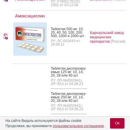
РУ: Р N001781/01-
2002 от 03.12.08
Амоксициллин
Таб­летки 500 мг: 10,
20, 40, 50, 100, 200,
Барнаульский завод
500, 1000 и 2000 шт.
медицинских
РУ: ЛС-002643 от
(Россия)
препаратов
28.09.11
Таб­летки дис­перги­ру­
емые 125 мг: 10, 14,
20, 28 или 40 шт.
РУ: ЛП-№(002941)-
(РГ-RU) от 04.08.23
Таб­летки дис­перги­ру­
емые 250 мг: 10, 14,
20, 28 или 40 шт.
РУ: ЛП-№(002941)-
(РГ-RU) от 04.08.23
Таб­летки дис­перги­ру­
ПРОМОМЕД РУС
На сайте Видаль используются файлы cookie
емые 500 мг: 10, 14,
Ok
(Россия)
Продолжая, вы принимаете
пользовательское соглашение
.
20, 28 или 40 шт.
Амоксициллин
Произведено: