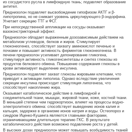
из сосудистого русла в лимфоидную ткань; подавляет образование
антител.
Преднизолон подавляет высвобождение гипофизом АКТГ и β-
липотропина, но не снижает уровень циркулирующего β-эндорфина.
Угнетает секрецию ТТГ и ФСГ.
При непосредственной аппликации на сосуды оказывает
вазоконстрикторный эффект.
Преднизолон обладает выраженным дозозависимым действием на
метаболизм углеводов, белков и жиров. Стимулирует
глюконеогенез, способствует захвату аминокислот печенью и
почками и повышает активность ферментов глюконеогенеза. В
печени преднизолон усиливает депонирование гликогена,
стимулируя активность гликогенсинтетазы и синтез глюкозы из
продуктов белкового обмена. Повышение содержания глюкозы в
крови активизирует выделение инсулина.
Преднизолон подавляет захват глюкозы жировыми клетками, что
приводит к активации липолиза. Однако вследствие увеличения
секреции инсулина происходит стимуляция липогенеза, что
способствует накоплению жира.
Оказывает катаболическое действие в лимфоидной и
соединительной ткани, мышцах, жировой ткани, коже, костной ткани.
В меньшей степени чем гидрокортизон, влияет на процессы водно-
электролитного обмена: способствует выведению ионов калия и
кальция, задержке в организме ионов натрия и воды. Остеопороз и
синдром Иценко-Кушинга являются главными факторами,
ограничивающими длительную терапию ГКС. В результате
катаболического действия возможно подавление роста у детей.
В высоких дозах преднизолон может повышать возбудимость тканей