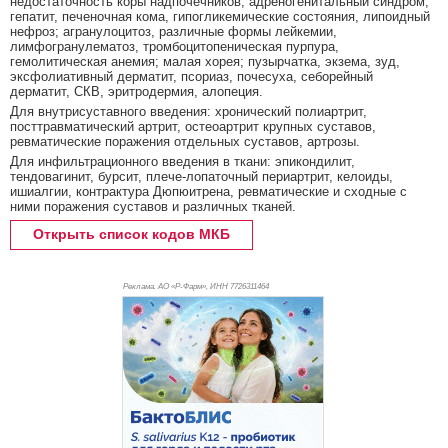
недостаточность коры надпочечников, адреногенитальный синдром;
гепатит, печеночная кома, гипогликемические состояния, липоидный
нефроз; агранулоцитоз, различные формы лейкемии,
лимфогранулематоз, тромбоцитопеническая пурпура,
гемолитическая анемия; малая хорея; пузырчатка, экзема, зуд,
эксфолиативный дерматит, псориаз, почесуха, себорейный
дерматит, СКВ, эритродермия, алопеция.
Для внутрисуставного введения: хронический полиартрит,
посттравматический артрит, остеоартрит крупных суставов,
ревматические поражения отдельных суставов, артрозы.
Для инфильтрационного введения в ткани: эпикондилит,
тендовагинит, бурсит, плече-лопаточный периартрит, келоиды,
ишиалгии, контрактура Дюпюитрена, ревматические и сходные с
ними поражения суставов и различных тканей.
Открыть список кодов МКБ
Реклама. АО «Р-Фарм», ИНН 772
6311464