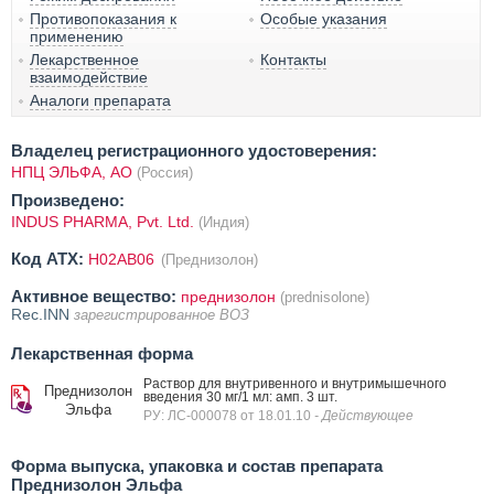
Противопоказания к
Особые указания
применению
Лекарственное
Контакты
взаимодействие
Аналоги препарата
Владелец регистрационного удостоверения:
НПЦ ЭЛЬФА, АО
(Россия)
Произведено:
INDUS PHARMA, Pvt. Ltd.
(Индия)
Код ATX:
H02AB06
(Преднизолон)
Активное вещество:
преднизолон
(prednisolone)
Rec.INN
зарегистрированное ВОЗ
Лекарственная форма
Раствор для внутривенного и внутримышечного
Преднизолон
введения 30 мг/1 мл: амп. 3 шт.
Эльфа
РУ: ЛС-000078 от 18.01.10
- Действующее
Форма выпуска, упаковка и состав препарата
Преднизолон Эльфа