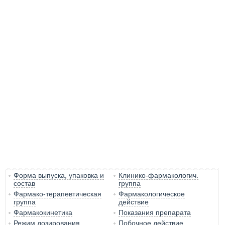
Форма выпуска, упаковка и
Клинико-фармакологич.
состав
группа
Фармако-терапевтическая
Фармакологическое
группа
действие
Фармакокинетика
Показания препарата
Режим дозирования
Побочное действие