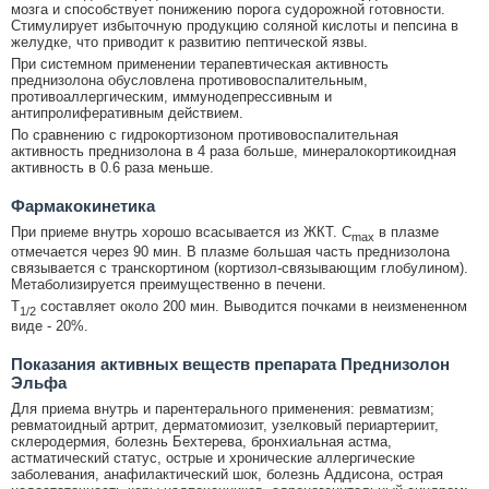
мозга и способствует понижению порога судорожной готовности.
Стимулирует избыточную продукцию соляной кислоты и пепсина в
желудке, что приводит к развитию пептической язвы.
При системном применении терапевтическая активность
преднизолона обусловлена противовоспалительным,
противоаллергическим, иммунодепрессивным и
антипролиферативным действием.
По сравнению с гидрокортизоном противовоспалительная
активность преднизолона в 4 раза больше, минералокортикоидная
активность в 0.6 раза меньше.
Фармакокинетика
При приеме внутрь хорошо всасывается из ЖКТ. C
в плазме
max
отмечается через 90 мин. В плазме большая часть преднизолона
связывается с транскортином (кортизол-связывающим глобулином).
Метаболизируется преимущественно в печени.
T
составляет около 200 мин. Выводится почками в неизмененном
1/2
виде - 20%.
Показания активных веществ препарата Преднизолон
Эльфа
Для приема внутрь и парентерального применения: ревматизм;
ревматоидный артрит, дерматомиозит, узелковый периартериит,
склеродермия, болезнь Бехтерева, бронхиальная астма,
астматический статус, острые и хронические аллергические
заболевания, анафилактический шок, болезнь Аддисона, острая