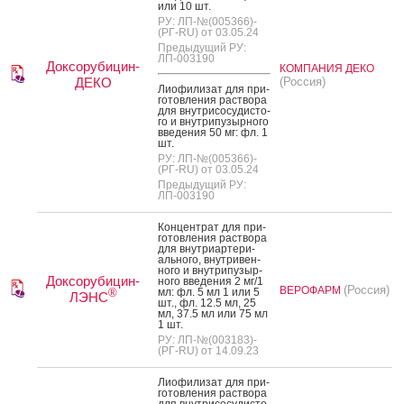
или 10 шт.
РУ: ЛП-№(005366)-
(РГ-RU) от 03.05.24
Предыдущий РУ:
ЛП-003190
Доксорубицин-
КОМПАНИЯ ДЕКО
ДЕКО
(Россия)
Ли­офи­лизат для при­
готов­ле­ния рас­тво­ра
для внут­ри­сосу­дис­то­
го и внут­ри­пузыр­но­го
вве­дения 50 мг: фл. 1
шт.
РУ: ЛП-№(005366)-
(РГ-RU) от 03.05.24
Предыдущий РУ:
ЛП-003190
Кон­цен­трат для при­
готов­ле­ния рас­тво­ра
для внут­ри­ар­те­ри­
аль­но­го, внут­ри­вен­
но­го и внут­ри­пузыр­
Доксорубицин-
но­го вве­дения 2 мг/1
(Россия)
ВЕРОФАРМ
мл: фл. 5 мл 1 или 5
®
ЛЭНС
шт., фл. 12.5 мл, 25
мл, 37.5 мл или 75 мл
1 шт.
РУ: ЛП-№(003183)-
(РГ-RU) от 14.09.23
Ли­офи­лизат для при­
готов­ле­ния рас­тво­ра
для внут­ри­сосу­дис­то­