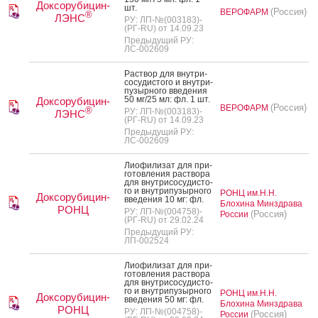
Доксорубицин-
шт.
(Россия)
ВЕРОФАРМ
®
ЛЭНС
РУ: ЛП-№(003183)-
(РГ-RU) от 14.09.23
Предыдущий РУ:
ЛС-002609
Рас­твор для внут­ри­
сосу­дис­то­го и внут­ри­
пузыр­но­го вве­дения
50 мг/25 мл: фл. 1 шт.
Доксорубицин-
(Россия)
ВЕРОФАРМ
®
РУ: ЛП-№(003183)-
ЛЭНС
(РГ-RU) от 14.09.23
Предыдущий РУ:
ЛС-002609
Ли­офи­лизат для при­
готов­ле­ния рас­тво­ра
для внут­ри­сосу­дис­то­
го и внут­ри­пузыр­но­го
РОНЦ им.Н.Н.
Доксорубицин-
вве­дения 10 мг: фл.
Блохина Минздрава
РОНЦ
РУ: ЛП-№(004758)-
(Россия)
России
(РГ-RU) от 29.02.24
Предыдущий РУ:
ЛП-002524
Ли­офи­лизат для при­
готов­ле­ния рас­тво­ра
для внут­ри­сосу­дис­то­
го и внут­ри­пузыр­но­го
РОНЦ им.Н.Н.
Доксорубицин-
вве­дения 50 мг: фл.
Блохина Минздрава
РОНЦ
РУ: ЛП-№(004758)-
(Россия)
России