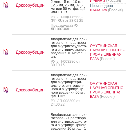
(Россия)
ИРВИН 2
2 мг/мл: 5 мл, 10 мл,
Доксорубицин
12.5 мл, 25 мл, 37.5
Произведено:
мл или 50 мл фл. 1, 5
(Россия)
ФАРМЭРА
или 10 шт.
РУ: ЛП-№(008563)-
(РГ-RU) от 23.01.25
Предыдущий РУ:
ЛП-007368
Ли­офи­лизат для при­
готов­ле­ния рас­тво­ра
ОМУТНИНСКАЯ
для внут­ри­сосу­дис­то­
го и внут­ри­пузыр­но­го
НАУЧНАЯ ОПЫТНО-
Доксорубицин
вве­дения 10 мг: фл. 1
ПРОМЫШЛЕННАЯ
шт.
(Россия)
БАЗА
РУ: ЛП-003280 от
30.10.15
Ли­офи­лизат для при­
готов­ле­ния рас­тво­ра
для внут­ри­ар­те­ри­
ОМУТНИНСКАЯ
аль­но­го, внут­ри­вен­
НАУЧНАЯ ОПЫТНО-
но­го и внут­ри­пузыр­
Доксорубицин
ПРОМЫШЛЕННАЯ
но­го вве­дения 50 мг:
фл. 1 шт.
(Россия)
БАЗА
РУ: ЛП-008300 от
24.06.22
Ли­офи­лизат для при­
готов­ле­ния рас­тво­ра
для внут­ри­сосу­дис­то­
го и внут­ри­пузыр­но­го
вве­дения 10 мг: фл. 1