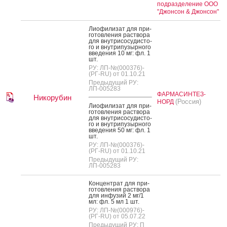
подразделение ООО
"Джонсон & Джонсон"
Ли­офи­лизат для при­
готов­ле­ния рас­тво­ра
для внут­ри­сосу­дис­то­
го и внут­ри­пузыр­но­го
вве­дения 10 мг: фл. 1
шт.
РУ: ЛП-№(000376)-
(РГ-RU) от 01.10.21
Предыдущий РУ:
ЛП-005283
ФАРМАСИНТЕЗ-
Никорубин
(Россия)
НОРД
Ли­офи­лизат для при­
готов­ле­ния рас­тво­ра
для внут­ри­сосу­дис­то­
го и внут­ри­пузыр­но­го
вве­дения 50 мг: фл. 1
шт.
РУ: ЛП-№(000376)-
(РГ-RU) от 01.10.21
Предыдущий РУ:
ЛП-005283
Кон­цен­трат для при­
готов­ле­ния рас­тво­ра
для ин­фу­зий 2 мг/1
мл: фл. 5 мл 1 шт.
РУ: ЛП-№(000976)-
(РГ-RU) от 05.07.22
Предыдущий РУ: П