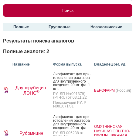
Полные
Групповые
Нозологические
Результаты поиска аналогов
Полные аналоги: 2
Название
Форма выпуска
Владелец рег. уд.
Ли­офи­лизат для при­
готов­ле­ния рас­тво­ра
для внут­ри­вен­но­го
вве­дения 20 мг: фл. 1
Даунорубицин-
шт.
(Россия)
ВЕРОФАРМ
®
ЛЭНС
РУ: ЛП-№(001379)-
(РГ-RU) от 03.11.22
Предыдущий РУ: Р
N001071/01
Ли­офи­лизат для при­
готов­ле­ния рас­тво­ра
для внут­ри­вен­но­го
ОМУТНИНСКАЯ
вве­дения 40 мг: фл.
НАУЧНАЯ ОПЫТНО-
Рубомицин
РУ: ЛП-005238 от
ПРОМЫШЛЕННАЯ