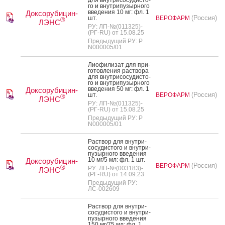
го и внут­ри­пузыр­но­го
вве­дения 10 мг: фл. 1
Доксорубицин-
(Россия)
шт.
ВЕРОФАРМ
®
ЛЭНС
РУ: ЛП-№(011325)-
(РГ-RU) от 15.08.25
Предыдущий РУ: Р
N000005/01
Ли­офи­лизат для при­
готов­ле­ния рас­тво­ра
для внут­ри­сосу­дис­то­
го и внут­ри­пузыр­но­го
вве­дения 50 мг: фл. 1
Доксорубицин-
(Россия)
шт.
ВЕРОФАРМ
®
ЛЭНС
РУ: ЛП-№(011325)-
(РГ-RU) от 15.08.25
Предыдущий РУ: Р
N000005/01
Рас­твор для внут­ри­
сосу­дис­то­го и внут­ри­
пузыр­но­го вве­дения
10 мг/5 мл: фл. 1 шт.
Доксорубицин-
(Россия)
ВЕРОФАРМ
®
РУ: ЛП-№(003183)-
ЛЭНС
(РГ-RU) от 14.09.23
Предыдущий РУ:
ЛС-002609
Рас­твор для внут­ри­
сосу­дис­то­го и внут­ри­
пузыр­но­го вве­дения
150 мг/75 мл: фл. 1