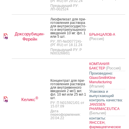
(РГ-RU) от 29.02.24
Предыдущий РУ:
ЛП-002524
Ли­офи­лизат для при­
готов­ле­ния рас­тво­ра
для внут­ри­сосу­дис­то­
го и внут­ри­пузыр­но­го
вве­дения 10 мг: фл. 1
Доксорубицин-
БРЫНЦАЛОВ-А
или 5 шт.
Ферейн
(Россия)
РУ: ЛП-№(007724)-
(РГ-RU) от 18.11.24
Предыдущий РУ: Р
N003268/01
КОМПАНИЯ
(Россия)
БАКСТЕР
Произведено:
GlaxoSmithKline
Кон­цен­трат для при­
Manufacturing
готов­ле­ния рас­тво­ра
(Италия)
для внут­ри­вен­но­го
вве­дения 2 мг/1 мл:
Упаковка и
фл. 10 мл или 25 мл 1
выпускающий
шт.
®
Келикс
контроль качества:
РУ: П N015921/01 от
JANSSEN
15.07.09
PHARMACEUTICA
Дата
(Бельгия)
переоформления:
20.04.22
контакты:
ЯНССЕН,
фармацевтическое