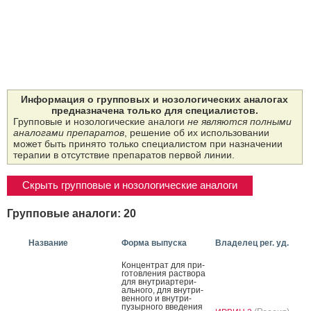
Информация о групповых и нозологических аналогах
предназначена только для специалистов.
Групповые и нозологические аналоги
не являются полными
аналогами препаратов
, решение об их использовании
может быть принято только специалистом при назначении
терапии в отсутствие препаратов первой линии.
Скрыть групповые и нозологические аналоги
Групповые аналоги: 20
Название
Форма выпуска
Владелец рег. уд.
Кон­цен­трат для при­
готов­ле­ния рас­тво­ра
для внут­ри­ар­те­ри­
аль­но­го, для внут­ри­
вен­но­го и внут­ри­
пузыр­но­го вве­дения