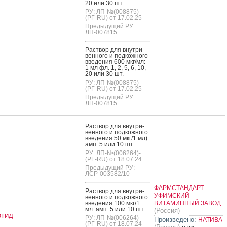
20 или 30 шт.
РУ: ЛП-№(008875)-
(РГ-RU) от 17.02.25
Предыдущий РУ:
ЛП-007815
Рас­твор для внут­ри­
вен­но­го и под­кожно­го
вве­дения 600 мкг/мл:
1 мл фл. 1, 2, 5, 6, 10,
20 или 30 шт.
РУ: ЛП-№(008875)-
(РГ-RU) от 17.02.25
Предыдущий РУ:
ЛП-007815
Рас­твор для внут­ри­
вен­но­го и под­кожно­го
вве­дения 50 мкг/1 мл):
амп. 5 или 10 шт.
РУ: ЛП-№(006264)-
(РГ-RU) от 18.07.24
Предыдущий РУ:
ЛСР-003582/10
ФАРМСТАНДАРТ-
Рас­твор для внут­ри­
УФИМСКИЙ
вен­но­го и под­кожно­го
вве­дения 100 мкг/1
ВИТАМИННЫЙ ЗАВОД
мл: амп. 5 или 10 шт.
(Россия)
отид
РУ: ЛП-№(006264)-
Произведено:
НАТИВА
(РГ-RU) от 18.07.24
или