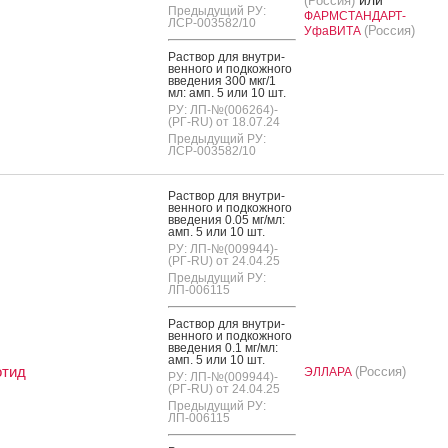
(Россия)
Предыдущий РУ:
ФАРМСТАНДАРТ-
ЛСР-003582/10
(Россия)
УфаВИТА
Рас­твор для внут­ри­
вен­но­го и под­кожно­го
вве­дения 300 мкг/1
мл: амп. 5 или 10 шт.
РУ: ЛП-№(006264)-
(РГ-RU) от 18.07.24
Предыдущий РУ:
ЛСР-003582/10
Рас­твор для внут­ри­
вен­но­го и под­кожно­го
вве­дения 0.05 мг/мл:
амп. 5 или 10 шт.
РУ: ЛП-№(009944)-
(РГ-RU) от 24.04.25
Предыдущий РУ:
ЛП-006115
Рас­твор для внут­ри­
вен­но­го и под­кожно­го
вве­дения 0.1 мг/мл:
амп. 5 или 10 шт.
отид
(Россия)
ЭЛЛАРА
РУ: ЛП-№(009944)-
(РГ-RU) от 24.04.25
Предыдущий РУ:
ЛП-006115