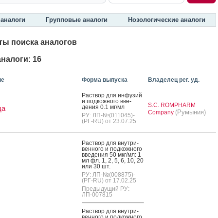
аналоги
Групповые аналоги
Нозологические аналоги
ты поиска аналогов
налоги: 16
ие
Форма выпуска
Владелец рег. уд.
Рас­твор для ин­фу­зий
и под­кожно­го вве­
S.C. ROMPHARM
дения 0.1 мг/мл
да
(Румыния)
Company
РУ: ЛП-№(011045)-
(РГ-RU) от 23.07.25
Рас­твор для внут­ри­
вен­но­го и под­кожно­го
вве­дения 50 мкг/мл: 1
мл фл. 1, 2, 5, 6, 10, 20
или 30 шт.
РУ: ЛП-№(008875)-
(РГ-RU) от 17.02.25
Предыдущий РУ:
ЛП-007815
Рас­твор для внут­ри­
вен­но­го и под­кожно­го