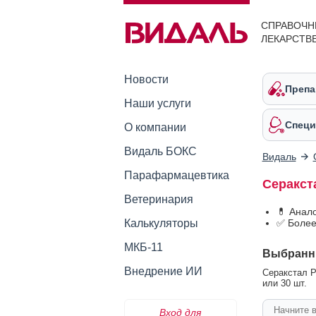
СПРАВОЧН
ЛЕКАРСТВ
Новости
Препа
Наши услуги
Специ
О компании
Видаль БОКС
Видаль
Парафармацевтика
Серакст
Ветеринария
💊 Анал
Калькуляторы
✅ Более
МКБ-11
Выбранн
Внедрение ИИ
Серакстал Р
или 30 шт.
Вход для