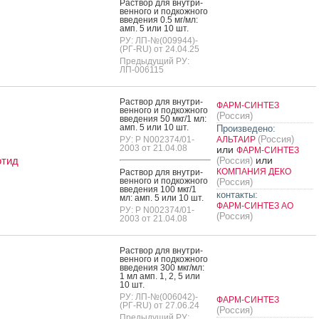
Рас­твор для внут­ри­
вен­но­го и под­кожно­го
вве­дения 0.5 мг/мл:
амп. 5 или 10 шт.
РУ: ЛП-№(009944)-
(РГ-RU) от 24.04.25
Предыдущий РУ:
ЛП-006115
Рас­твор для внут­ри­
ФАРМ-СИНТЕЗ
вен­но­го и под­кожно­го
(Россия)
вве­дения 50 мкг/1 мл:
амп. 5 или 10 шт.
Произведено:
(Россия)
РУ: Р N002374/01-
АЛЬТАИР
2003 от 21.04.08
или
ФАРМ-СИНТЕЗ
отид
или
(Россия)
КОМПАНИЯ ДЕКО
Рас­твор для внут­ри­
вен­но­го и под­кожно­го
(Россия)
вве­дения 100 мкг/1
контакты:
мл: амп. 5 или 10 шт.
ФАРМ-СИНТЕЗ АО
РУ: Р N002374/01-
(Россия)
2003 от 21.04.08
Рас­твор для внут­ри­
вен­но­го и под­кожно­го
вве­дения 300 мкг/мл:
1 мл амп. 1, 2, 5 или
10 шт.
РУ: ЛП-№(006042)-
ФАРМ-СИНТЕЗ
(РГ-RU) от 27.06.24
(Россия)
Предыдущий РУ: