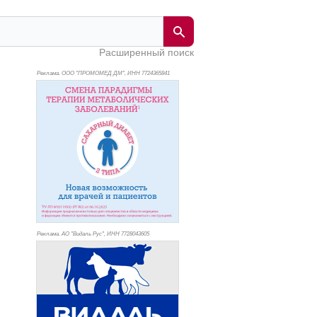
Расширенный поиск
Реклама. ООО "ПРОМОМЕД ДМ", ИНН 772
4365841
Реклама. АО "Видаль Рус", ИНН 772
8043605