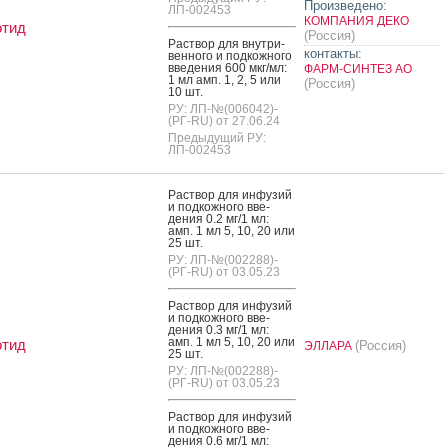
Произведено:
ЛП-002453
КОМПАНИЯ ДЕКО
отид
(Россия)
Рас­твор для внут­ри­
контакты:
вен­но­го и под­кожно­го
вве­дения 600 мкг/мл:
ФАРМ-СИНТЕЗ АО
1 мл амп. 1, 2, 5 или
(Россия)
10 шт.
РУ: ЛП-№(006042)-
(РГ-RU) от 27.06.24
Предыдущий РУ:
ЛП-002453
Рас­твор для ин­фу­зий
и под­кожно­го вве­
дения 0.2 мг/1 мл:
амп. 1 мл 5, 10, 20 или
25 шт.
РУ: ЛП-№(002288)-
(РГ-RU) от 03.05.23
Рас­твор для ин­фу­зий
и под­кожно­го вве­
дения 0.3 мг/1 мл:
амп. 1 мл 5, 10, 20 или
отид
(Россия)
ЭЛЛАРА
25 шт.
РУ: ЛП-№(002288)-
(РГ-RU) от 03.05.23
Рас­твор для ин­фу­зий
и под­кожно­го вве­
дения 0.6 мг/1 мл: