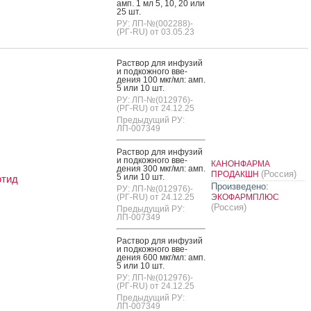
амп. 1 мл 5, 10, 20 или
25 шт.
РУ: ЛП-№(002288)-
(РГ-RU) от 03.05.23
Рас­твор для ин­фу­зий
и под­кожно­го вве­
дения 100 мкг/мл: амп.
5 или 10 шт.
РУ: ЛП-№(012976)-
(РГ-RU) от 24.12.25
Предыдущий РУ:
ЛП-007349
Рас­твор для ин­фу­зий
и под­кожно­го вве­
КАНОНФАРМА
дения 300 мкг/мл: амп.
(Россия)
ПРОДАКШН
5 или 10 шт.
отид
Произведено:
РУ: ЛП-№(012976)-
(РГ-RU) от 24.12.25
ЭКОФАРМПЛЮС
(Россия)
Предыдущий РУ:
ЛП-007349
Рас­твор для ин­фу­зий
и под­кожно­го вве­
дения 600 мкг/мл: амп.
5 или 10 шт.
РУ: ЛП-№(012976)-
(РГ-RU) от 24.12.25
Предыдущий РУ:
ЛП-007349