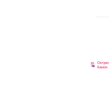
Октре
Канон