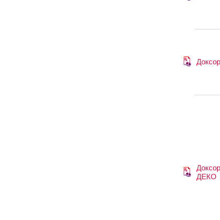
Доксо
Доксор
ДЕКО