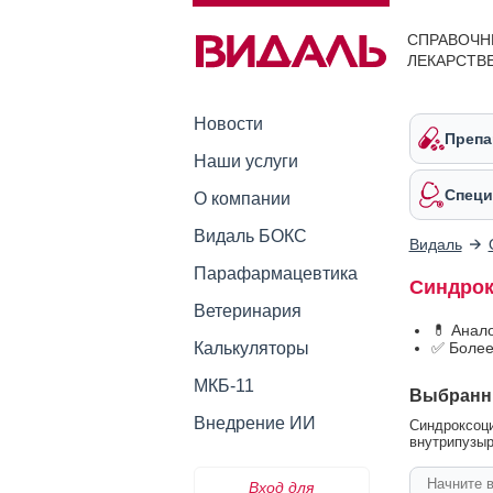
СПРАВОЧН
ЛЕКАРСТВ
Новости
Препа
Наши услуги
Специ
О компании
Видаль БОКС
Видаль
Парафармацевтика
Синдрок
Ветеринария
💊 Анал
Калькуляторы
✅ Более
МКБ-11
Выбранн
Внедрение ИИ
Синдроксоци
внутрипузыр
Вход для