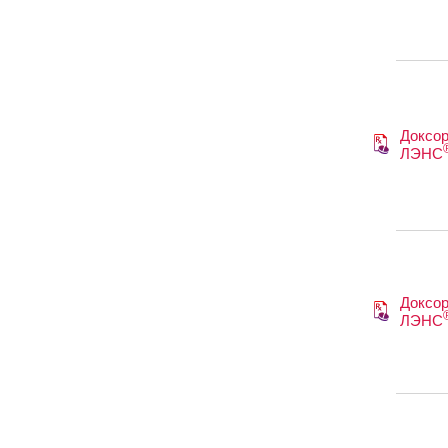
Доксор
ЛЭНС
Доксор
ЛЭНС