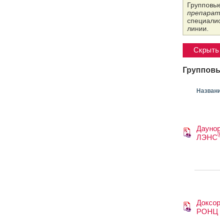
Групповые
препарат
специалис
линии.
Скрыть 
Групповы
Назван
Даунор
ЛЭНС
Доксор
РОНЦ