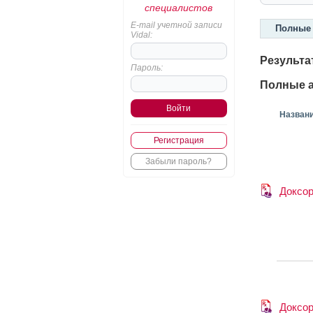
специалистов
E-mail учетной записи
Полные 
Vidal:
Результа
Пароль:
Полные а
Назван
Регистрация
Забыли пароль?
Доксо
Доксо