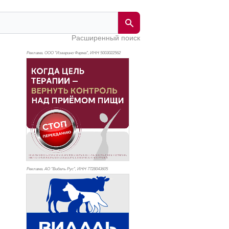
Расширенный поиск
Реклама. ООО "Изварино Фарма", ИНН 500
3022562
Реклама. АО "Видаль Рус", ИНН 772
8043605