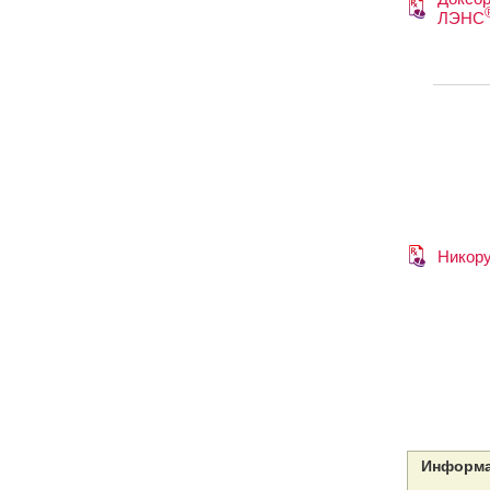
ЛЭНС
Никор
Информа