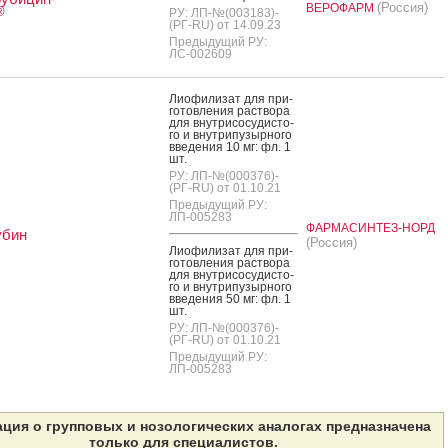
(Россия)
ВЕРОФАРМ
®
РУ: ЛП-№(003183)-
(РГ-RU) от 14.09.23
Предыдущий РУ:
ЛС-002609
Ли­офи­лизат для при­
готов­ле­ния рас­тво­ра
для внут­ри­сосу­дис­то­
го и внут­ри­пузыр­но­го
вве­дения 10 мг: фл. 1
шт.
РУ: ЛП-№(000376)-
(РГ-RU) от 01.10.21
Предыдущий РУ:
ЛП-005283
ФАРМАСИНТЕЗ-НОРД
убин
(Россия)
Ли­офи­лизат для при­
готов­ле­ния рас­тво­ра
для внут­ри­сосу­дис­то­
го и внут­ри­пузыр­но­го
вве­дения 50 мг: фл. 1
шт.
РУ: ЛП-№(000376)-
(РГ-RU) от 01.10.21
Предыдущий РУ:
ЛП-005283
ция о групповых и нозологических аналогах предназначена
только для специалистов.