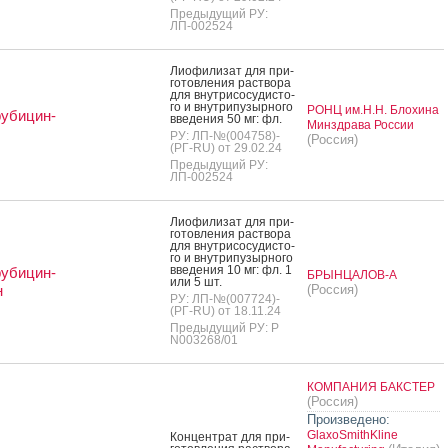
Предыдущий РУ:
ЛП-002524
Ли­офи­лизат для при­
готов­ле­ния рас­тво­ра
для внут­ри­сосу­дис­то­
го и внут­ри­пузыр­но­го
РОНЦ им.Н.Н. Блохина
убицин-
вве­дения 50 мг: фл.
Минздрава России
РУ: ЛП-№(004758)-
(Россия)
(РГ-RU) от 29.02.24
Предыдущий РУ:
ЛП-002524
Ли­офи­лизат для при­
готов­ле­ния рас­тво­ра
для внут­ри­сосу­дис­то­
го и внут­ри­пузыр­но­го
вве­дения 10 мг: фл. 1
убицин-
БРЫНЦАЛОВ-А
или 5 шт.
н
(Россия)
РУ: ЛП-№(007724)-
(РГ-RU) от 18.11.24
Предыдущий РУ: Р
N003268/01
КОМПАНИЯ БАКСТЕР
(Россия)
Произведено:
GlaxoSmithKline
Кон­цен­трат для при­