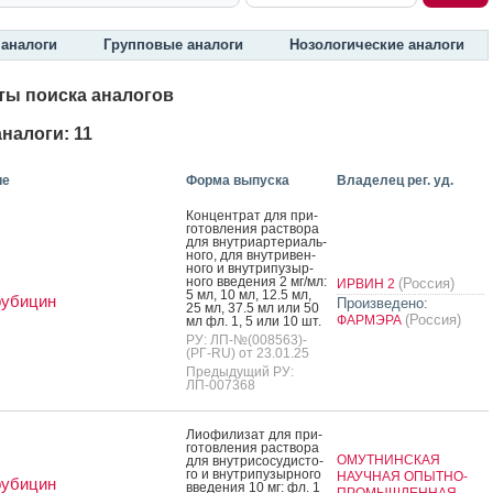
аналоги
Групповые аналоги
Нозологические аналоги
ты поиска аналогов
налоги: 11
ие
Форма выпуска
Владелец рег. уд.
Кон­цен­трат для при­
готов­ле­ния рас­тво­ра
для внут­ри­ар­те­ри­аль­
но­го, для внут­ри­вен­
но­го и внут­ри­пузыр­
но­го вве­дения 2 мг/мл:
(Россия)
ИРВИН 2
5 мл, 10 мл, 12.5 мл,
рубицин
Произведено:
25 мл, 37.5 мл или 50
(Россия)
ФАРМЭРА
мл фл. 1, 5 или 10 шт.
РУ: ЛП-№(008563)-
(РГ-RU) от 23.01.25
Предыдущий РУ:
ЛП-007368
Ли­офи­лизат для при­
готов­ле­ния рас­тво­ра
ОМУТНИНСКАЯ
для внут­ри­сосу­дис­то­
го и внут­ри­пузыр­но­го
НАУЧНАЯ ОПЫТНО-
рубицин
вве­дения 10 мг: фл. 1
ПРОМЫШЛЕННАЯ