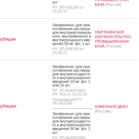
шт.
(Россия)
БАЗА
РУ: ЛП-003280 от
30.10.15
Ли­офи­лизат для при­
готов­ле­ния рас­тво­ра
ОМУТНИНСКАЯ
для внут­ри­ар­те­ри­аль­
но­го, внут­ри­вен­но­го и
НАУЧНАЯ ОПЫТНО-
рубицин
внут­ри­пузыр­но­го вве­
ПРОМЫШЛЕННАЯ
дения 50 мг: фл. 1 шт.
(Россия)
БАЗА
РУ: ЛП-008300 от
24.06.22
Ли­офи­лизат для при­
готов­ле­ния рас­тво­ра
для внут­ри­сосу­дис­то­
го и внут­ри­пузыр­но­го
вве­дения 10 мг: фл. 1
или 10 шт.
РУ: ЛП-№(005366)-
(РГ-RU) от 03.05.24
Предыдущий РУ:
ЛП-003190
убицин-
КОМПАНИЯ ДЕКО
(Россия)
Ли­офи­лизат для при­
готов­ле­ния рас­тво­ра
для внут­ри­сосу­дис­то­
го и внут­ри­пузыр­но­го
вве­дения 50 мг: фл. 1
шт.
РУ: ЛП-№(005366)-