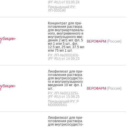
(РГ-RU) от 03.05.24
Предыдущий РУ:
ЛП-003190
Кон­цен­трат для при­
готов­ле­ния рас­тво­ра
для внут­ри­ар­те­ри­аль­
но­го, внут­ри­вен­но­го и
внут­ри­пузыр­но­го вве­
убицин-
дения 2 мг/1 мл: фл. 5
(Россия)
ВЕРОФАРМ
®
мл 1 или 5 шт., фл.
12.5 мл, 25 мл, 37.5 мл
или 75 мл 1 шт.
РУ: ЛП-№(003183)-
(РГ-RU) от 14.09.23
Ли­офи­лизат для при­
готов­ле­ния рас­тво­ра
для внут­ри­сосу­дис­то­
го и внут­ри­пузыр­но­го
вве­дения 10 мг: фл. 1
убицин-
(Россия)
шт.
ВЕРОФАРМ
®
РУ: ЛП-№(011325)-
(РГ-RU) от 15.08.25
Предыдущий РУ: Р
N000005/01
Ли­офи­лизат для при­
готов­ле­ния рас­тво­ра
для внут­ри­сосу­дис­то­