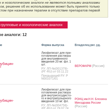
 и нозологические аналоги
не являются полными аналогами
ов
, решение об их использовании может быть принято только
том при назначении терапии в отсутствие препаратов первой
групповые и нозологические аналоги
е аналоги: 12
ие
Форма выпуска
Владелец рег. уд.
Ли­офи­лизат для при­
готов­ле­ния рас­тво­ра
для внут­ри­вен­но­го
вве­дения 20 мг: фл. 1
убицин-
шт.
(Россия)
ВЕРОФАРМ
®
РУ: ЛП-№(001379)-
(РГ-RU) от 03.11.22
Предыдущий РУ: Р
N001071/01
Ли­офи­лизат для при­
готов­ле­ния рас­тво­ра
для внут­ри­сосу­дис­то­
го и внут­ри­пузыр­но­го
РОНЦ им.Н.Н. Блохина
убицин-
вве­дения 10 мг: фл.
Минздрава России
РУ: ЛП-№(004758)-
(Россия)
(РГ-RU) от 29.02.24