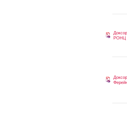
Доксор
РОНЦ
Доксор
Ферей