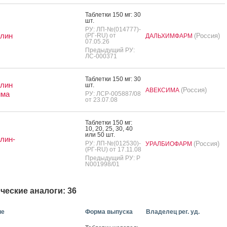
Таб­летки 150 мг: 30
шт.
РУ: ЛП-№(014777)-
лин
(РГ-RU) от
(Россия)
ДАЛЬХИМФАРМ
07.05.26
Предыдущий РУ:
ЛС-000371
Таб­летки 150 мг: 30
лин
шт.
(Россия)
АВЕКСИМА
има
РУ: ЛСР-005887/08
от 23.07.08
Таб­летки 150 мг:
10, 20, 25, 30, 40
или 50 шт.
лин-
РУ: ЛП-№(012530)-
(Россия)
УРАЛБИОФАРМ
(РГ-RU) от 17.11.08
Предыдущий РУ: Р
N001998/01
ческие аналоги: 36
ие
Форма выпуска
Владелец рег. уд.