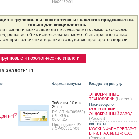
N000452/01
ция о групповых и нозологических аналогах предназначена
только для специалистов.
 и нозологические аналоги
не являются полными аналогами
ов
, решение об их использовании может быть принято только
том при назначении терапии в отсутствие препаратов первой
групповые и нозологические аналоги
е аналоги: 11
ие
Форма выпуска
Владелец рег. уд.
ЭНДОКРИННЫЕ
(Россия)
ТЕХНОЛОГИИ
Таб­летки: 10 или
Произведено:
20 шт.
МОСКОВСКИЙ
РУ: ЛП-№(009669)-
ЭНДОКРИННЫЙ ЗАВОД
®
дрин-Н
(РГ-RU) от
(Россия)
08.04.25
контакты:
Предыдущий РУ:
ЛСР-003817/08
МОСХИМФАРМПРЕПАРАТ
Ы им. Н.А.Семашко ОАО
(Россия)