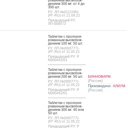
рован­ным выс­во­бож­
де­ни­ем 300 мг: от 4 до
300 шт.
РУ: ЛП-№(012296)-
(РГ-RU) от 21.09.22
Предыдущий РУ:
ЛП-008573
Таб­летки с про­лон­ги­
рован­ным выс­во­бож­
де­ни­ем 100 мг: 50 шт.
РУ: ЛП-№(000777)-
(РГ-RU) от 11.05.22
Предыдущий РУ: Р
N000452/01
Таб­летки с про­лон­ги­
рован­ным выс­во­бож­
де­ни­ем 200 мг: 50 шт.
БИННОФАРМ
(Россия)
РУ: ЛП-№(000777)-
(РГ-RU) от 11.05.22
Произведено:
АЛИУМ
Предыдущий РУ: Р
(Россия)
N000452/01
Таб­летки с про­лон­ги­
рован­ным выс­во­бож­
де­ни­ем 300 мг: 40 или
50 шт.
РУ: ЛП-№(000777)-
(РГ-RU) от 11.05.22
Предыдущий РУ: Р