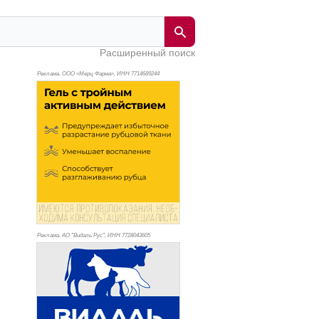
Расширенный поиск
Реклама. ООО «Мерц Фарма», ИНН 771
4689244
Реклама. АО "Видаль Рус", ИНН 772
8043605