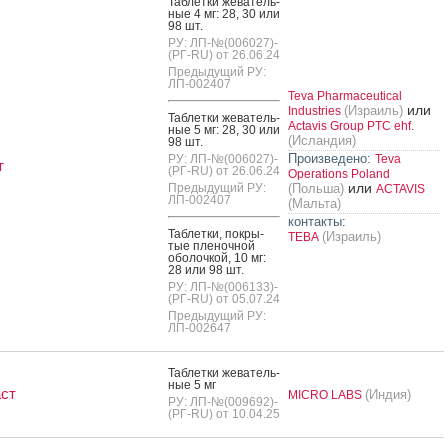
Таб­летки же­ватель­
ные 4 мг: 28, 30 или
98 шт.
РУ: ЛП-№(006027)-
(РГ-RU) от 26.06.24
Предыдущий РУ:
ЛП-002407
Teva Pharmaceutical
или
(Израиль)
Industries
Таб­летки же­ватель­
Actavis Group PTC ehf.
ные 5 мг: 28, 30 или
(Исландия)
98 шт.
Произведено:
РУ: ЛП-№(006027)-
Teva
т
(РГ-RU) от 26.06.24
Operations Poland
или
Предыдущий РУ:
(Польша)
ACTAVIS
ЛП-002407
(Мальта)
контакты:
Таб­летки, пок­ры­
(Израиль)
ТЕВА
тые пле­ноч­ной
обо­лоч­кой, 10 мг:
28 или 98 шт.
РУ: ЛП-№(006133)-
(РГ-RU) от 05.07.24
Предыдущий РУ:
ЛП-002647
Таб­летки же­ватель­
ные 5 мг
ст
(Индия)
MICRO LABS
РУ: ЛП-№(009692)-
(РГ-RU) от 10.04.25