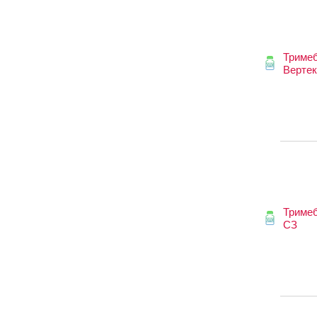
Тримеб
Вертек
Тримеб
СЗ