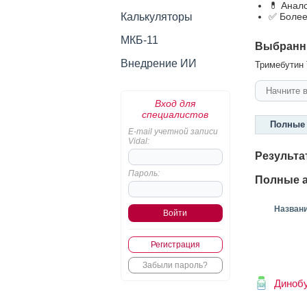
💊 Анал
Калькуляторы
✅ Более
МКБ-11
Выбранн
Внедрение ИИ
Тримебутин Т
Вход для
специалистов
Полные 
E-mail учетной записи
Vidal:
Результа
Пароль:
Полные а
Назван
Регистрация
Забыли пароль?
Диноб