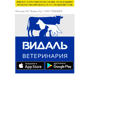
Реклама. АО "Видаль Рус", ИНН 772
8043605