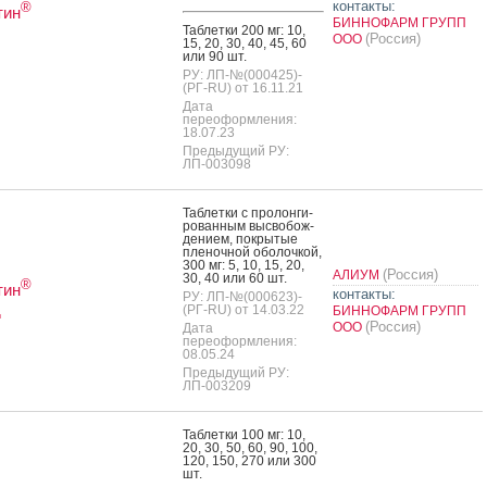
контакты:
®
тин
БИННОФАРМ ГРУПП
Таб­летки 200 мг: 10,
(Россия)
ООО
15, 20, 30, 40, 45, 60
или 90 шт.
РУ: ЛП-№(000425)-
(РГ-RU) от 16.11.21
Дата
переоформления:
18.07.23
Предыдущий РУ:
ЛП-003098
Таб­летки с про­лон­ги­
рован­ным выс­во­бож­
де­ни­ем, пок­ры­тые
пле­ноч­ной обо­лоч­кой,
300 мг: 5, 10, 15, 20,
(Россия)
АЛИУМ
30, 40 или 60 шт.
®
тин
контакты:
РУ: ЛП-№(000623)-
д
(РГ-RU) от 14.03.22
БИННОФАРМ ГРУПП
(Россия)
ООО
Дата
переоформления:
08.05.24
Предыдущий РУ:
ЛП-003209
Таб­летки 100 мг: 10,
20, 30, 50, 60, 90, 100,
120, 150, 270 или 300
шт.