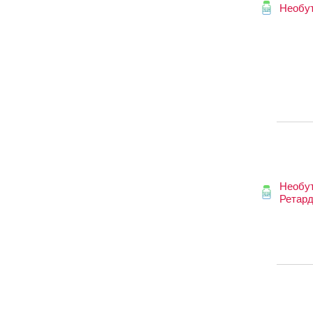
Необу
Необу
Ретар