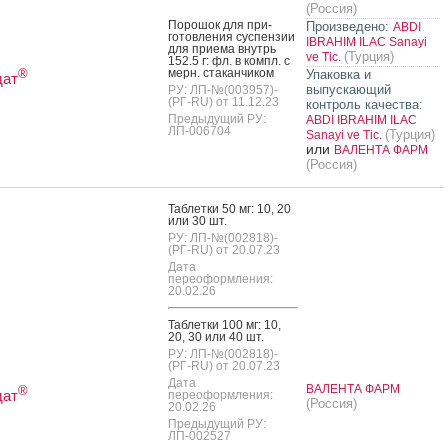
(Россия)
По­рошок для при­
Произведено:
ABDI
готов­ле­ния сус­пензии
IBRAHIM ILAC Sanayi
для при­ема внутрь
(Турция)
ve Tic.
152.5 г: фл. в компл. с
мерн. ста­кан­чи­ком
®
Упаковка и
дат
выпускающий
РУ: ЛП-№(003957)-
(РГ-RU) от 11.12.23
контроль качества:
Предыдущий РУ:
ABDI IBRAHIM ILAC
ЛП-006704
(Турция)
Sanayi ve Tic.
или
ВАЛЕНТА ФАРМ
(Россия)
Таб­летки 50 мг: 10, 20
или 30 шт.
РУ: ЛП-№(002818)-
(РГ-RU) от 20.07.23
Дата
переоформления:
20.02.26
Таб­летки 100 мг: 10,
20, 30 или 40 шт.
РУ: ЛП-№(002818)-
(РГ-RU) от 20.07.23
Дата
ВАЛЕНТА ФАРМ
®
дат
переоформления:
(Россия)
20.02.26
Предыдущий РУ:
ЛП-002527