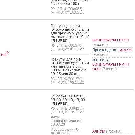
бы 50 г или 100 г
РУ: ЛП-№(000622)-
(РГ-RU) от 10.03.22
Гра­нулы для при­
готов­ле­ния сус­пензии
для при­ема внутрь 25
мг/1 пак.: пак. 1 г 10, 15
БИННОФАРМ ГРУПП
или 30 шт.
(Россия)
РУ: ЛП-№(001370)-
(РГ-RU) от 02.11.22
Произведено:
АЛИУМ
®
тин
(Россия)
Гра­нулы для при­
контакты:
готов­ле­ния сус­пензии
БИННОФАРМ ГРУПП
для при­ема внутрь
(Россия)
ООО
100 мг/1 пак.: пак. 4 г
10, 15 или 30 шт.
РУ: ЛП-№(001370)-
(РГ-RU) от 02.11.22
Таб­летки 100 мг: 10,
15, 20, 30, 40, 45, 60
или 90 шт.
РУ: ЛП-№(000425)-
(РГ-RU) от 16.11.21
Дата
переоформления:
18.07.23
Предыдущий РУ:
(Россия)
АЛИУМ
ЛП-003098