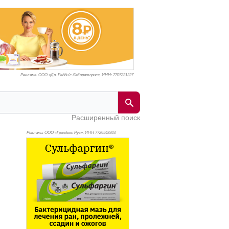
Реклама. ООО «Др. Редди’с Лабораторис», ИНН: 770
7321227
Расширенный поиск
Реклама. ООО «Гриндекс Рус», ИНН 772
6548343