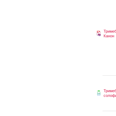
Триме
Канон
Триме
солоф