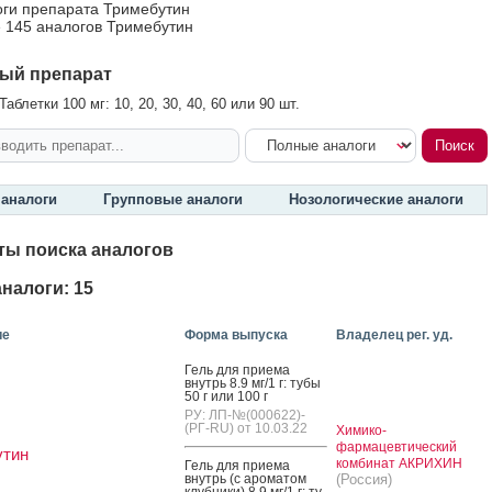
оги препарата Тримебутин
 145 аналогов Тримебутин
ый препарат
аблетки 100 мг: 10, 20, 30, 40, 60 или 90 шт.
аналоги
Групповые аналоги
Нозологические аналоги
ты поиска аналогов
налоги: 15
ие
Форма выпуска
Владелец рег. уд.
Гель для при­ема
внутрь 8.9 мг/1 г: ту­бы
50 г или 100 г
РУ: ЛП-№(000622)-
(РГ-RU) от 10.03.22
Химико-
фармацевтический
утин
комбинат АКРИХИН
Гель для при­ема
внутрь (с аро­матом
(Россия)
клуб­ни­ки) 8.9 мг/1 г: ту­