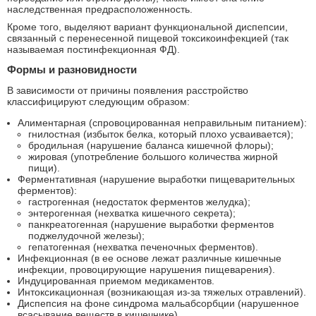
наследственная предрасположенность.
Кроме того, выделяют вариант функциональной диспепсии,
связанный с перенесенной пищевой токсикоинфекцией (так
называемая постинфекционная ФД).
Формы и разновидности
В зависимости от причины появления расстройство
классифицируют следующим образом:
Алиментарная (спровоцированная неправильным питанием):
гнилостная (избыток белка, который плохо усваивается);
бродильная (нарушение баланса кишечной флоры);
жировая (употребление большого количества жирной
пищи).
Ферментативная (нарушение выработки пищеварительных
ферментов):
гастрогенная (недостаток ферментов желудка);
энтерогенная (нехватка кишечного секрета);
панкреатогенная (нарушение выработки ферментов
поджелудочной железы);
гепатогенная (нехватка печеночных ферментов).
Инфекционная (в ее основе лежат различные кишечные
инфекции, провоцирующие нарушения пищеварения).
Индуцированная приемом медикаментов.
Интоксикационная (возникающая из-за тяжелых отравлений).
Диспепсия на фоне синдрома мальабсорбции (нарушенное
всасывание веществ в кишечнике).