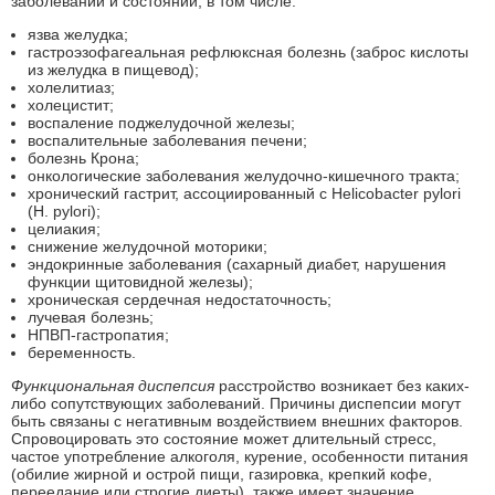
заболеваний и состояний, в том числе:
язва желудка;
гастроэзофагеальная рефлюксная болезнь (заброс кислоты
из желудка в пищевод);
холелитиаз;
холецистит;
воспаление поджелудочной железы;
воспалительные заболевания печени;
болезнь Крона;
онкологические заболевания желудочно-кишечного тракта;
хронический гастрит, ассоциированный с Helicobacter pylori
(Н. pylori);
целиакия;
снижение желудочной моторики;
эндокринные заболевания (сахарный диабет, нарушения
функции щитовидной железы);
хроническая сердечная недостаточность;
лучевая болезнь;
НПВП-гастропатия;
беременность.
Функциональная диспепсия
расстройство возникает без каких-
либо сопутствующих заболеваний. Причины диспепсии могут
быть связаны с негативным воздействием внешних факторов.
Спровоцировать это состояние может длительный стресс,
частое употребление алкоголя, курение, особенности питания
(обилие жирной и острой пищи, газировка, крепкий кофе,
переедание или строгие диеты), также имеет значение