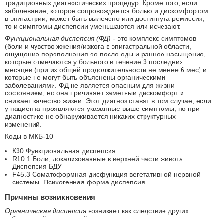
традиционных диагностических процедур. Кроме того, если
заболевание, которое сопровождается болью и дискомфортом
в эпигастрии, может быть вылечено или достигнута ремиссия,
то и симптомы диспепсии уменьшаются или исчезают.
Функциональная диспепсия (ФД)
- это комплекс симптомов
(боли и чувство жжения/изжога в эпигастральной области,
ощущение переполнения ее после еды и раннее насыщение,
которые отмечаются у больного в течение 3 последних
месяцев (при их общей продолжительности не менее 6 мес) и
которые не могут быть объяснены органическими
заболеваниями. ФД не является опасным для жизни
состоянием, но она причиняет заметный дискомфорт и
снижает качество жизни. Этот диагноз ставят в том случае, если
у пациента проявляются указанные выше симптомы, но при
диагностике не обнаруживается никаких структурных
изменений.
Коды в МКБ-10:
К30 Функциональная диспепсия
R10.1 Боли, локализованные в верхней части живота.
Диспепсия БДУ
F45.3 Соматоформная дисфункция вегетативной нервной
системы. Психогенная форма диспепсия.
Причины возникновения
Органическая диспепсия
возникает как следствие других