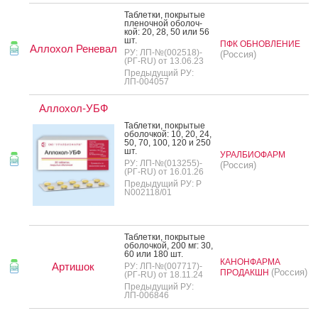
Таб­летки, пок­ры­тые
пле­ноч­ной обо­лоч­
кой: 20, 28, 50 или 56
шт.
ПФК ОБНОВЛЕНИЕ
Аллохол Реневал
РУ: ЛП-№(002518)-
(Россия)
(РГ-RU) от 13.06.23
Предыдущий РУ:
ЛП-004057
Аллохол-УБФ
Таб­летки, пок­ры­тые
обо­лоч­кой: 10, 20, 24,
50, 70, 100, 120 и 250
шт.
УРАЛБИОФАРМ
РУ: ЛП-№(013255)-
(Россия)
(РГ-RU) от 16.01.26
Предыдущий РУ: Р
N002118/01
Таб­летки, пок­ры­тые
обо­лоч­кой, 200 мг: 30,
60 или 180 шт.
КАНОНФАРМА
Артишок
РУ: ЛП-№(007717)-
(Россия)
ПРОДАКШН
(РГ-RU) от 18.11.24
Предыдущий РУ:
ЛП-006846