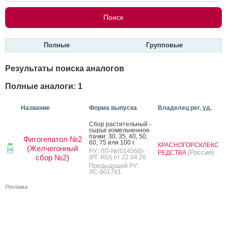
Полные
Групповые
Результаты поиска аналогов
Полные аналоги: 1
Название
Форма выпуска
Владелец рег. уд.
Сбор рас­ти­тель­ный -
сырье из­мель­чен­ное
пач­ки: 30, 35, 40, 50,
Фитогепатол №2
60, 75 или 100 г.
КРАСНОГОРСКЛЕКС
(Желчегонный
РУ: ЛП-№(014568)-
(Россия)
РЕДСТВА
сбор №2)
(РГ-RU) от 22.04.26
Предыдущий РУ:
ЛС-001781
Реклама