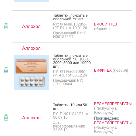
Таб­летки, пок­ры­тые
обо­лоч­кой: 50 шт.
РУ: ЛП-№(013285)-
БИОСИНТЕЗ
Аллохол
(РГ-RU) от 19.01.26
(Россия)
Предыдущий РУ: Р
N001545/01
Аллохол
Таб­летки, пок­ры­тые
обо­лоч­кой: 50, 1000,
2000, 5000 или 10000
шт.
(Россия)
ВИФИТЕХ
РУ: ЛП-№(007995)-
(РГ-RU) от 06.12.24
Предыдущий РУ:
ЛП-000664
БЕЛМЕДПРЕПАРАТЫ
Таб­летки: 10 или 50
(Республика
шт.
Беларусь)
РУ: П N011042/01 от
Аллохол
06.07.10
Произведено:
Дата
БЕЛМЕДПРЕПАРАТЫ
переоформления:
(Республика
22.05.19
Беларусь)