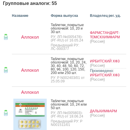
Групповые аналоги: 55
Название
Форма выпуска
Владелец рег. уд.
Таб­летки, пок­ры­тые
обо­лоч­кой: 10, 20 и
30 шт.
ФАРМСТАНДАРТ-
Аллохол
РУ: ЛП-№(005478)-
ТОМСКХИМФАРМ
(РГ-RU) от 16.05.24
(Россия)
Предыдущий РУ:
ЛС-000377
Таб­летки, пок­ры­тые
ИРБИТСКИЙ ХФЗ
обо­лоч­кой: 10, 20, 24,
(Россия)
30, 40, 48, 50, 60, 72,
80, 96, 100, 120, 150,
Аллохол
Произведено:
200 или 250 шт.
ИРБИТСКИЙ ХФЗ
РУ: Р N002403/01 от
(Россия)
25.05.09
Аллохол
Таб­летки, пок­ры­тые
обо­лоч­кой: 10, 24 или
50 шт.
ДАЛЬХИМФАРМ
РУ: ЛП-№(005803)-
(Россия)
(РГ-RU) от 18.06.24
Предыдущий РУ: Р
N001511/01