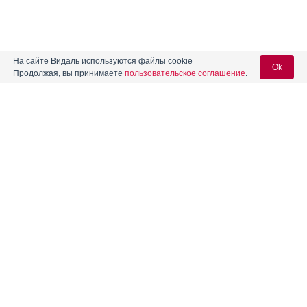
На сайте Видаль используются файлы cookie
Ok
Продолжая, вы принимаете
пользовательское соглашение
.
Вход для специалистов
E-mail учетной записи Vidal:
Пароль:
Регистрация
Забыли пароль?