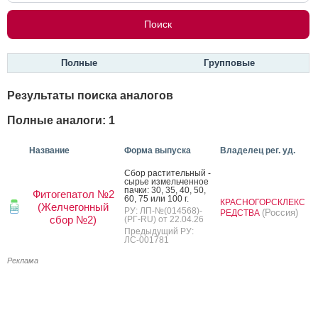
Полные
Групповые
Результаты поиска аналогов
Полные аналоги: 1
Название
Форма выпуска
Владелец рег. уд.
Сбор рас­ти­тель­ный -
сырье из­мель­чен­ное
пач­ки: 30, 35, 40, 50,
Фитогепатол №2
60, 75 или 100 г.
КРАСНОГОРСКЛЕКС
(Желчегонный
РУ: ЛП-№(014568)-
(Россия)
РЕДСТВА
сбор №2)
(РГ-RU) от 22.04.26
Предыдущий РУ:
ЛС-001781
Реклама