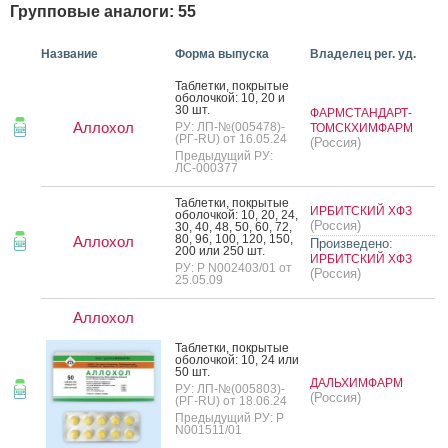
Групповые аналоги: 55
Название
Форма выпуска
Владелец рег. уд.
Таб­летки, пок­ры­тые
обо­лоч­кой: 10, 20 и
30 шт.
ФАРМСТАНДАРТ-
Аллохол
РУ: ЛП-№(005478)-
ТОМСКХИМФАРМ
(РГ-RU) от 16.05.24
(Россия)
Предыдущий РУ:
ЛС-000377
Таб­летки, пок­ры­тые
ИРБИТСКИЙ ХФЗ
обо­лоч­кой: 10, 20, 24,
(Россия)
30, 40, 48, 50, 60, 72,
80, 96, 100, 120, 150,
Аллохол
Произведено:
200 или 250 шт.
ИРБИТСКИЙ ХФЗ
РУ: Р N002403/01 от
(Россия)
25.05.09
Аллохол
Таб­летки, пок­ры­тые
обо­лоч­кой: 10, 24 или
50 шт.
ДАЛЬХИМФАРМ
РУ: ЛП-№(005803)-
(Россия)
(РГ-RU) от 18.06.24
Предыдущий РУ: Р
N001511/01