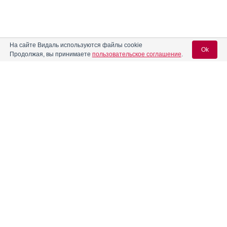
На сайте Видаль используются файлы cookie
Ok
Продолжая, вы принимаете
пользовательское соглашение
.
Вход для специалистов
E-mail учетной записи Vidal:
Пароль:
Регистрация
Забыли пароль?