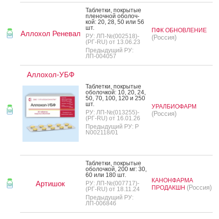
Таб­летки, пок­ры­тые
пле­ноч­ной обо­лоч­
кой: 20, 28, 50 или 56
шт.
ПФК ОБНОВЛЕНИЕ
Аллохол Реневал
РУ: ЛП-№(002518)-
(Россия)
(РГ-RU) от 13.06.23
Предыдущий РУ:
ЛП-004057
Аллохол-УБФ
Таб­летки, пок­ры­тые
обо­лоч­кой: 10, 20, 24,
50, 70, 100, 120 и 250
шт.
УРАЛБИОФАРМ
РУ: ЛП-№(013255)-
(Россия)
(РГ-RU) от 16.01.26
Предыдущий РУ: Р
N002118/01
Таб­летки, пок­ры­тые
обо­лоч­кой, 200 мг: 30,
60 или 180 шт.
КАНОНФАРМА
Артишок
РУ: ЛП-№(007717)-
(Россия)
ПРОДАКШН
(РГ-RU) от 18.11.24
Предыдущий РУ:
ЛП-006846