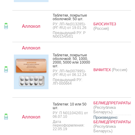
Таб­летки, пок­ры­тые
обо­лоч­кой: 50 шт.
РУ: ЛП-№(013285)-
БИОСИНТЕЗ
Аллохол
(РГ-RU) от 19.01.26
(Россия)
Предыдущий РУ: Р
N001545/01
Аллохол
Таб­летки, пок­ры­тые
обо­лоч­кой: 50, 1000,
2000, 5000 или 10000
шт.
(Россия)
ВИФИТЕХ
РУ: ЛП-№(007995)-
(РГ-RU) от 06.12.24
Предыдущий РУ:
ЛП-000664
БЕЛМЕДПРЕПАРАТЫ
Таб­летки: 10 или 50
(Республика
шт.
Беларусь)
РУ: П N011042/01 от
Аллохол
06.07.10
Произведено:
Дата
БЕЛМЕДПРЕПАРАТЫ
переоформления:
(Республика
22.05.19
Беларусь)