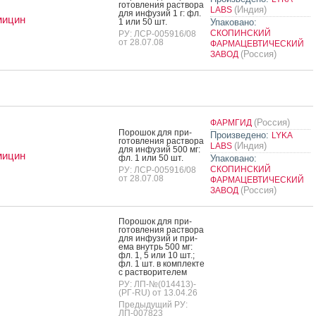
готов­ле­ния рас­тво­ра
(Индия)
LABS
для ин­фу­зий 1 г: фл.
мицин
1 или 50 шт.
Упаковано:
СКОПИНСКИЙ
РУ: ЛСР-005916/08
от 28.07.08
ФАРМАЦЕВТИЧЕСКИЙ
(Россия)
ЗАВОД
(Россия)
ФАРМГИД
По­рошок для при­
Произведено:
LYKA
готов­ле­ния рас­тво­ра
(Индия)
LABS
для ин­фу­зий 500 мг:
мицин
фл. 1 или 50 шт.
Упаковано:
СКОПИНСКИЙ
РУ: ЛСР-005916/08
от 28.07.08
ФАРМАЦЕВТИЧЕСКИЙ
(Россия)
ЗАВОД
По­рошок для при­
готов­ле­ния рас­тво­ра
для ин­фу­зий и при­
ема внутрь 500 мг:
фл. 1, 5 или 10 шт.;
фл. 1 шт. в ком­плек­те
с рас­тво­рите­лем
РУ: ЛП-№(014413)-
(РГ-RU) от 13.04.26
Предыдущий РУ:
ЛП-007823