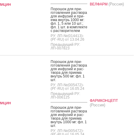
мицин
(Россия)
ВЕЛФАРМ
По­рошок для при­
готов­ле­ния рас­тво­ра
для ин­фу­зий и при­
ема внутрь 1000 мг:
фл. 1, 5 или 10 шт.;
фл. 1 шт. в ком­плек­те
с рас­тво­рите­лем
РУ: ЛП-№(014413)-
(РГ-RU) от 13.04.26
Предыдущий РУ:
ЛП-007823
По­рошок для при­
готов­ле­ния рас­тво­ра
для ин­фу­зий и рас­
тво­ра для при­ема
внутрь 500 мг: фл. 1
шт.
РУ: ЛП-№(005472)-
(РГ-RU) от 16.05.24
Предыдущий РУ:
ЛП-006125
ФАРМКОНЦЕПТ
мицин
(Россия)
По­рошок для при­
готов­ле­ния рас­тво­ра
для ин­фу­зий и рас­
тво­ра для при­ема
внутрь 1000 мг: фл. 1
шт.
РУ: ЛП-№(005472)-
(РГ-RU) от 16.05.24