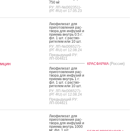
750 мг
РУ: ЛП-№(002351)-
(РГ-RU) от 17.05.23
Ли­офи­лизат для
при­готов­ле­ния рас­
тво­ра для ин­фу­зий и
при­ема внутрь 0.5 г:
фл. 1 шт. с рас­тво­
рите­лем или 10 шт.
РУ: ЛП-№(006527)-
(РГ-RU) от 12.08.24
Предыдущий РУ:
ЛП-004821
мицин
(Россия)
КРАСФАРМА
Ли­офи­лизат для
при­готов­ле­ния рас­
тво­ра для ин­фу­зий и
при­ема внутрь 1 г:
фл. 1 шт. с рас­тво­
рите­лем или 10 шт.
РУ: ЛП-№(006527)-
(РГ-RU) от 12.08.24
Предыдущий РУ:
ЛП-004821
Ли­офи­лизат для
при­готов­ле­ния рас­
тво­ра для ин­фу­зий и
при­ема внутрь 1000
мг: фл. 1 шт.