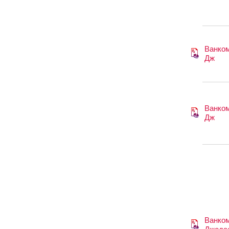
Ванко
Дж
Ванко
Дж
Ванко