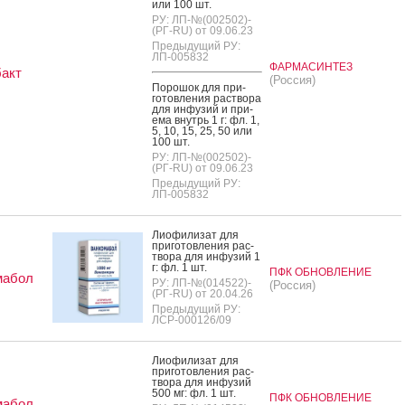
или 100 шт.
РУ: ЛП-№(002502)-
(РГ-RU) от 09.06.23
Предыдущий РУ:
ЛП-005832
ФАРМАСИНТЕЗ
акт
(Россия)
По­рошок для при­
готов­ле­ния рас­тво­ра
для ин­фу­зий и при­
ема внутрь 1 г: фл. 1,
5, 10, 15, 25, 50 или
100 шт.
РУ: ЛП-№(002502)-
(РГ-RU) от 09.06.23
Предыдущий РУ:
ЛП-005832
Ли­офи­лизат для
при­готов­ле­ния рас­
тво­ра для ин­фу­зий 1
г: фл. 1 шт.
ПФК ОБНОВЛЕНИЕ
мабол
РУ: ЛП-№(014522)-
(Россия)
(РГ-RU) от 20.04.26
Предыдущий РУ:
ЛСР-000126/09
Ли­офи­лизат для
при­готов­ле­ния рас­
тво­ра для ин­фу­зий
500 мг: фл. 1 шт.
ПФК ОБНОВЛЕНИЕ
мабол