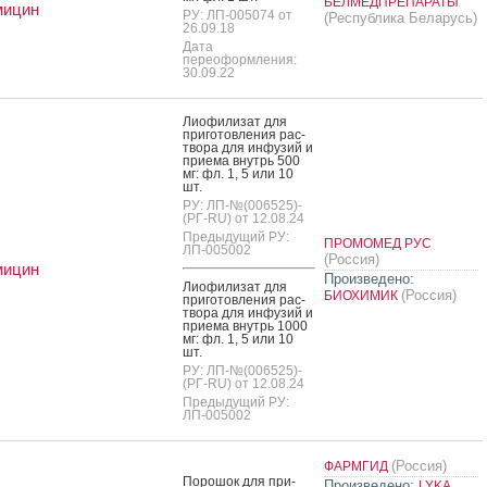
БЕЛМЕДПРЕПАРАТЫ
мицин
РУ: ЛП-005074 от
(Республика Беларусь)
26.09.18
Дата
переоформления:
30.09.22
Ли­офи­лизат для
при­готов­ле­ния рас­
тво­ра для ин­фу­зий и
при­ема внутрь 500
мг: фл. 1, 5 или 10
шт.
РУ: ЛП-№(006525)-
(РГ-RU) от 12.08.24
Предыдущий РУ:
ПРОМОМЕД РУС
ЛП-005002
(Россия)
мицин
Произведено:
Ли­офи­лизат для
(Россия)
БИОХИМИК
при­готов­ле­ния рас­
тво­ра для ин­фу­зий и
при­ема внутрь 1000
мг: фл. 1, 5 или 10
шт.
РУ: ЛП-№(006525)-
(РГ-RU) от 12.08.24
Предыдущий РУ:
ЛП-005002
(Россия)
ФАРМГИД
По­рошок для при­
Произведено:
LYKA