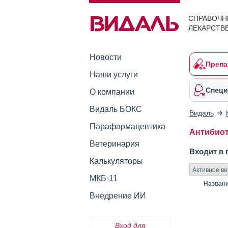
СПРАВОЧН
ЛЕКАРСТВ
Новости
Препа
Наши услуги
Специ
О компании
Видаль БОКС
Видаль
Парафармацевтика
Антибиот
Ветеринария
Входит в 
Калькуляторы
Активное в
МКБ-11
Назван
Внедрение ИИ
Вход для