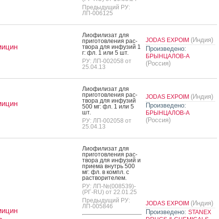
Предыдущий РУ:
ЛП-006125
Ли­офи­лизат для
(Индия)
JODAS EXPOIM
при­готов­ле­ния рас­
мицин
тво­ра для ин­фу­зий 1
Произведено:
г: фл. 1 или 5 шт.
БРЫНЦАЛОВ-А
РУ: ЛП-002058 от
(Россия)
25.04.13
Ли­офи­лизат для
при­готов­ле­ния рас­
(Индия)
JODAS EXPOIM
тво­ра для ин­фу­зий
мицин
Произведено:
500 мг: фл. 1 или 5
шт.
БРЫНЦАЛОВ-А
(Россия)
РУ: ЛП-002058 от
25.04.13
Ли­офи­лизат для
при­готов­ле­ния рас­
тво­ра для ин­фу­зий и
при­ема внутрь 500
мг: фл. в компл. с
рас­тво­рите­лем.
РУ: ЛП-№(008539)-
(РГ-RU) от 22.01.25
Предыдущий РУ:
(Индия)
JODAS EXPOIM
ЛП-005846
мицин
Произведено:
STANEX