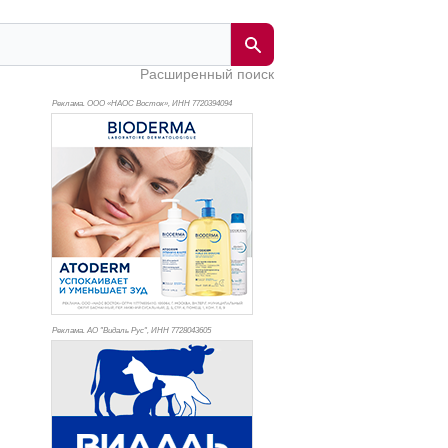
Расширенный поиск
Реклама. ООО «НАОС Восток», ИНН 772
0394094
Реклама. АО "Видаль Рус", ИНН 772
8043605