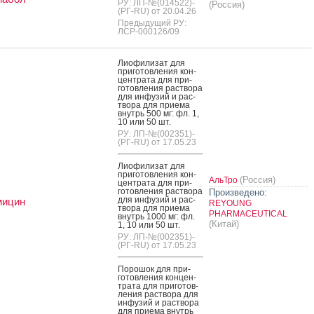
РУ: ЛП-№(014522)-
(Россия)
(РГ-RU) от 20.04.26
Предыдущий РУ:
ЛСР-000126/09
Ли­офи­лизат для
при­готов­ле­ния кон­
цен­тра­та для при­
готов­ле­ния рас­тво­ра
для ин­фу­зий и рас­
тво­ра для при­ема
внутрь 500 мг: фл. 1,
10 или 50 шт.
РУ: ЛП-№(002351)-
(РГ-RU) от 17.05.23
Ли­офи­лизат для
при­готов­ле­ния кон­
(Россия)
АльТро
цен­тра­та для при­
готов­ле­ния рас­тво­ра
Произведено:
для ин­фу­зий и рас­
мицин
REYOUNG
тво­ра для при­ема
PHARMACEUTICAL
внутрь 1000 мг: фл.
(Китай)
1, 10 или 50 шт.
РУ: ЛП-№(002351)-
(РГ-RU) от 17.05.23
По­рошок для при­
готов­ле­ния кон­цен­
тра­та для при­готов­
ле­ния рас­тво­ра для
ин­фу­зий и рас­тво­ра
для при­ема внутрь