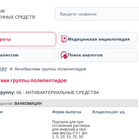
ИК
ЕННЫХ СРЕДСТВ
раты
Медицинская энциклопедия
алистам
Поиск аналогов
КФУ
Антибиотики группы полипептидов
ики группы полипептидов
группу:
06 -
АНТИБАКТЕРИАЛЬНЫЕ СРЕДСТВА
ещество:
ВАНКОМИЦИН
ие
Форма выпуска
Владелец рег. уд.
По­рошок для при­
готов­ле­ния рас­тво­ра
для ин­фу­зий и при­
ема внутрь 0.5 г: фл.
1, 5, 10, 15, 25, 50