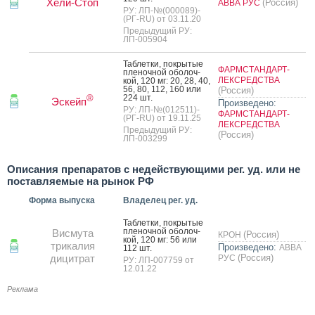
Хели-Стоп
(Россия)
АВВА РУС
РУ: ЛП-№(000089)-
(РГ-RU) от 03.11.20
Предыдущий РУ:
ЛП-005904
Таб­летки, пок­ры­тые
ФАРМСТАНДАРТ-
пле­ноч­ной обо­лоч­
ЛЕКСРЕДСТВА
кой, 120 мг: 20, 28, 40,
56, 80, 112, 160 или
(Россия)
224 шт.
®
Эскейп
Произведено:
РУ: ЛП-№(012511)-
ФАРМСТАНДАРТ-
(РГ-RU) от 19.11.25
ЛЕКСРЕДСТВА
Предыдущий РУ:
(Россия)
ЛП-003299
Описания препаратов с недействующими рег. уд. или не
поставляемые на рынок РФ
Форма выпуска
Владелец рег. уд.
Таб­летки, пок­ры­тые
пле­ноч­ной обо­лоч­
Висмута
(Россия)
КРОН
кой, 120 мг: 56 или
трикалия
Произведено:
АВВА
112 шт.
дицитрат
(Россия)
РУС
РУ: ЛП-007759 от
12.01.22
Реклама