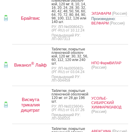
пле­ноч­ной обо­лоч­
кой, 120 мг: 8, 10, 14,
16, 20, 24, 28, 30, 32,
40, 42, 48, 50, 56, 60,
(Россия)
ЭЛЗАФАРМ
64, 70, 72, 80, 84, 90,
Брайтвис
98, 100, 112, 126 или
Произведено:
140 шт.
(Россия)
ВЕЛФАРМ
РУ: ЛП-№(008042)-
(РГ-RU) от 10.12.24
Предыдущий РУ:
ЛП-007313
Таб­летки, пок­ры­тые
пле­ноч­ной обо­лоч­
кой, 120 мг: 30, 32, 56,
60, 112, 120 или 240
НПО ФармВИЛАР
шт.
®
Виканол
Лайф
(Россия)
РУ: ЛП-№(005083)-
(РГ-RU) от 03.04.24
Предыдущий РУ:
ЛП-004459
Таб­летки, пок­ры­тые
пле­ноч­ной обо­лоч­кой
120 мг: от 28 до 196
УСОЛЬЕ-
Висмута
шт.
СИБИРСКИЙ
трикалия
РУ: ЛП-№(015604)-
ХИМФАРМЗАВОД
дицитрат
(РГ-RU) от 01.07.26
(Россия)
Предыдущий РУ:
ЛП-008555
Таб­летки, пок­ры­тые
(Россия)
АВЕКСИМА