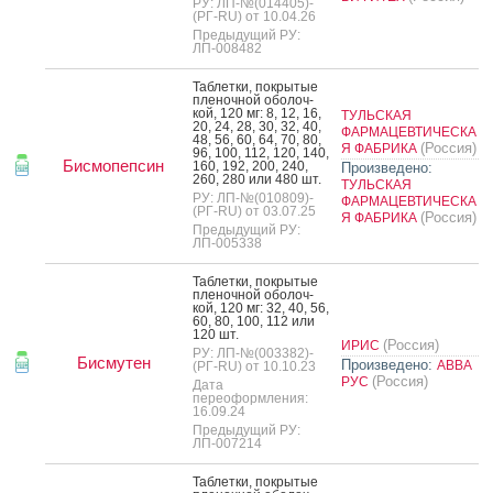
РУ: ЛП-№(014405)-
(РГ-RU) от 10.04.26
Предыдущий РУ:
ЛП-008482
Таб­летки, пок­ры­тые
пле­ноч­ной обо­лоч­
кой, 120 мг: 8, 12, 16,
ТУЛЬСКАЯ
20, 24, 28, 30, 32, 40,
ФАРМАЦЕВТИЧЕСКА
48, 56, 60, 64, 70, 80,
(Россия)
Я ФАБРИКА
96, 100, 112, 120, 140,
Бисмопепсин
160, 192, 200, 240,
Произведено:
260, 280 или 480 шт.
ТУЛЬСКАЯ
РУ: ЛП-№(010809)-
ФАРМАЦЕВТИЧЕСКА
(РГ-RU) от 03.07.25
(Россия)
Я ФАБРИКА
Предыдущий РУ:
ЛП-005338
Таб­летки, пок­ры­тые
пле­ноч­ной обо­лоч­
кой, 120 мг: 32, 40, 56,
60, 80, 100, 112 или
120 шт.
(Россия)
ИРИС
РУ: ЛП-№(003382)-
Бисмутен
Произведено:
АВВА
(РГ-RU) от 10.10.23
(Россия)
РУС
Дата
переоформления:
16.09.24
Предыдущий РУ:
ЛП-007214
Таб­летки, пок­ры­тые