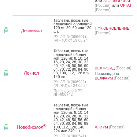
или
ЗиО-ЗДОРОВЬЕ
или
(Россия)
ОРТАТ
(Россия)
Таб­летки, пок­ры­тые
пле­ноч­ной обо­лоч­кой
120 мг: 30, 60 или 120
ПФК ОБНОВЛЕНИЕ
Дезвимол
шт.
(Россия)
РУ: ЛП-№(006601)-
(РГ-RU) от 19.08.24
Таб­летки, пок­ры­тые
пле­ноч­ной обо­лоч­
кой, 120 мг: 8, 10, 14,
16, 20, 24, 28, 30, 32,
40, 42, 48, 50, 56, 60,
(Россия)
ВЕЛТРЭЙД
64, 70, 72, 80, 84, 90,
Лекнол
98, 100, 112, 126 или
Произведено:
140 шт.
(Россия)
ВЕЛФАРМ
РУ: ЛП-№(006982)-
(РГ-RU) от 24.09.24
Предыдущий РУ:
ЛП-006742
Таб­летки, пок­ры­тые
пле­ноч­ной обо­лоч­
кой, 120 мг: 8, 10, 14,
16, 20, 24, 28, 30, 32,
40, 42, 48, 50, 56, 60,
64, 70, 80, 84, 96, 98,
®
Новобисмол
(Россия)
100, 112, 120, 140,
АЛИУМ
224 или 240 шт.
РУ: ЛП-№(000541)-