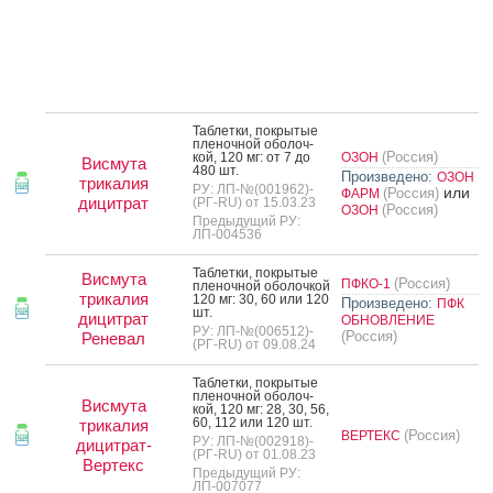
Таб­летки, пок­ры­тые
пле­ноч­ной обо­лоч­
(Россия)
кой, 120 мг: от 7 до
ОЗОН
Висмута
480 шт.
Произведено:
ОЗОН
трикалия
РУ: ЛП-№(001962)-
или
(Россия)
ФАРМ
дицитрат
(РГ-RU) от 15.03.23
(Россия)
ОЗОН
Предыдущий РУ:
ЛП-004536
Таб­летки, пок­ры­тые
Висмута
(Россия)
ПФКО-1
пле­ноч­ной обо­лоч­кой
трикалия
120 мг: 30, 60 или 120
Произведено:
ПФК
шт.
дицитрат
ОБНОВЛЕНИЕ
РУ: ЛП-№(006512)-
(Россия)
Реневал
(РГ-RU) от 09.08.24
Таб­летки, пок­ры­тые
пле­ноч­ной обо­лоч­
Висмута
кой, 120 мг: 28, 30, 56,
60, 112 или 120 шт.
трикалия
(Россия)
ВЕРТЕКС
РУ: ЛП-№(002918)-
дицитрат-
(РГ-RU) от 01.08.23
Вертекс
Предыдущий РУ:
ЛП-007077