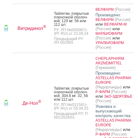
(Россия)
ВЕЛФАРМ
Таб­летки, пок­ры­тые
Произведено:
пле­ноч­ной обо­лоч­
(Россия)
ВЕЛФАРМ
кой, 120 мг: 56 или
или
ВЕЛФАРМ-М
112 шт.
®
Витридинол
или
(Россия)
РУ: ЛП-№(006967)-
(РГ-RU) от 23.09.24
МАРБИОФАРМ
или
(Россия)
Предыдущий РУ:
ЛП-002905
УРАЛБИОФАРМ
(Россия)
CHEPLAPHARM
ARZNEIMITTEL
(Германия)
Произведено:
ASTELLAS PHARMA
EUROPE
или
(Нидерланды)
Таб­летки, пок­ры­тые
(Россия)
Р-ФАРМ
пле­ноч­ной обо­лоч­
кой, 304.6 мг: 32, 56
или
ЗиО-ЗДОРОВЬЕ
или 112 шт.
(Россия)
®
Де-Нол
РУ: ЛП-№(011581)-
Упаковка и
(РГ-RU) от 05.09.25
выпускающий
Предыдущий РУ: П
контроль качества:
N012626/01
ASTELLAS PHARMA
EUROPE
или
(Нидерланды)
(Россия)
Р-ФАРМ