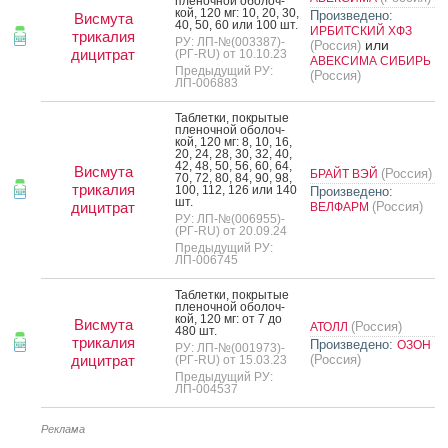
пле­ноч­ной обо­лоч­
кой, 120 мг: 10, 20, 30,
Произведено:
Висмута
40, 50, 60 или 100 шт.
ИРБИТСКИЙ ХФЗ
трикалия
РУ: ЛП-№(003387)-
или
(Россия)
дицитрат
(РГ-RU) от 10.10.23
АВЕКСИМА СИБИРЬ
Предыдущий РУ:
(Россия)
ЛП-006883
Таб­летки, пок­ры­тые
пле­ноч­ной обо­лоч­
кой, 120 мг: 8, 10, 16,
20, 24, 28, 30, 32, 40,
42, 48, 50, 56, 60, 64,
Висмута
(Россия)
БРАЙТ ВЭЙ
70, 72, 80, 84, 90, 98,
трикалия
100, 112, 126 или 140
Произведено:
шт.
дицитрат
(Россия)
ВЕЛФАРМ
РУ: ЛП-№(006955)-
(РГ-RU) от 20.09.24
Предыдущий РУ:
ЛП-006745
Таб­летки, пок­ры­тые
пле­ноч­ной обо­лоч­
кой, 120 мг: от 7 до
Висмута
(Россия)
АТОЛЛ
480 шт.
трикалия
Произведено:
ОЗОН
РУ: ЛП-№(001973)-
дицитрат
(Россия)
(РГ-RU) от 15.03.23
Предыдущий РУ:
ЛП-004537
Реклама