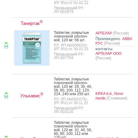
(РГ-RU) от 01.02.22
Предыдущий РУ:
ЛП-001879
®
Таниртак
Таб­летки, пок­ры­тые
(Россия)
АРТЕЛАР
пле­ноч­ной обо­лоч­
Произведено:
АВВА
кой, 120 мг: 56 шт.
(Россия)
РУС
РУ: ЛП-№(008632)-
контакты:
(РГ-RU) от 30.01.25
АРТЕЛАР ООО
Предыдущий РУ:
ЛП-007759
(Россия)
Таб­летки, пок­ры­тые
пле­ноч­ной обо­лоч­
кой, 120 мг: 28, 30, 40,
56, 60, 100, 112, 120,
KRKA d.d., Novo
224, 240 или 250 шт.
®
Улькавис
(Словения)
mesto
РУ: ЛП-№(001479)-
(РГ-RU) от 30.11.22
Предыдущий РУ:
ЛП-003120
Таб­летки, пок­ры­тые
пле­ноч­ной обо­лоч­
кой, 120 мг: 32, 40, 56,
60, 80, 100, 112 или
120 шт.