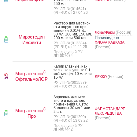
250 мл
РУ: ЛП-№(014641)-
(РГ-RU) от 27.04.26
Рас­твор для мес­тно­
го и на­руж­но­го при­
мене­ния 0.01%: фл.
(Россия)
ЛокалФарм
50 мл, 100 мл, 150 мл,
Миростедин
Произведено:
200 мл или 500 мл
Инфекти
ФЛОРА КАВКАЗА
РУ: ЛП-№(012384)-
(РГ-RU) от 11.11.25
(Россия)
Предыдущий РУ:
ЛП-007074
Кап­ли глаз­ные, на­
заль­ные и уш­ные 0.1
®
Митрасептин
-
мг/1 мл: фл. 10 мл или
(Россия)
ЛЕККО
15 мл
ОфтальмоЛОР
РУ: ЛП-№(001597)-
(РГ-RU) от 26.12.22
А­эро­золь для мес­
тно­го и на­руж­но­го
при­мене­ния 0.01%:
бал­ло­ны 30 мл 1 или
ФАРМСТАНДАРТ-
®
Митрасептин
-
2 шт.
ЛЕКСРЕДСТВА
Про
РУ: ЛП-№(001200)-
(Россия)
(РГ-RU) от 13.09.22
Предыдущий РУ:
ЛП-007442