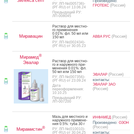
Зилекса септ
Произведено:
РУ: ЛП-№(005736)-
(Россия)
ГРОТЕКС
(РГ-RU) от 13.06.24
Предыдущий РУ:
ЛП-008045
Рас­твор для мес­тно­
го при­мене­ния
0.01%: фл. 50 мл или
Миравацин
(Россия)
АВВА РУС
150 мл
РУ: ЛП-№(002434)-
(РГ-RU) от 30.05.23
®
Мирамед
Рас­твор для мес­тно­
Эвалар
го и на­руж­но­го при­
мене­ния 0.01%: фл.
50 мл или 150 мл
(Россия)
ЭВАЛАР
РУ: ЛП-№(007356)-
контакты:
(РГ-RU) от 23.09.24
ЭВАЛАР ЗАО
Дата
(Россия)
переоформления:
10.10.25
Предыдущий РУ:
ЛП-007200
Мазь для мес­тно­го и
(Россия)
ИНФАМЕД
на­руж­но­го при­мене­
Произведено:
ОЗОН
ния 0.5%: ту­ба 30 г
(Россия)
®
Мирамистин
РУ: ЛП-№(010010)-
контакты:
(РГ-RU) от 30.04.25