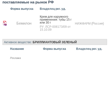
поставляемые на рынок РФ
Форма выпуска
Владелец рег. уд.
Крем для на­руж­но­го
при­мене­ния: ту­бы 15 г
или 30 г
Бемилон
(Россия)
НИЖФАРМ
РУ: ЛСР-008173/09 от
15.10.09
Активное вещество:
БРИЛЛИАНТОВЫЙ ЗЕЛЕНЫЙ
Название
Форма выпуска
Владелец рег. уд.
Реклама