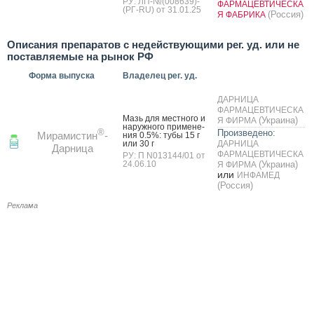
РУ: ЛП-№(008639)-
ФАРМАЦЕВТИЧЕСКА
(РГ-RU) от 31.01.25
(Россия)
Я ФАБРИКА
Описания препаратов с недействующими рег. уд. или не
поставляемые на рынок РФ
Форма выпуска
Владелец рег. уд.
ДАРНИЦА
ФАРМАЦЕВТИЧЕСКА
Мазь для мес­тно­го и
(Украина)
Я ФИРМА
на­руж­но­го при­мене­
®
Произведено:
Мирамистин
-
ния 0.5%: ту­бы 15 г
или 30 г
ДАРНИЦА
Дарница
ФАРМАЦЕВТИЧЕСКА
РУ: П N013144/01 от
24.06.10
(Украина)
Я ФИРМА
или
ИНФАМЕД
(Россия)
Реклама