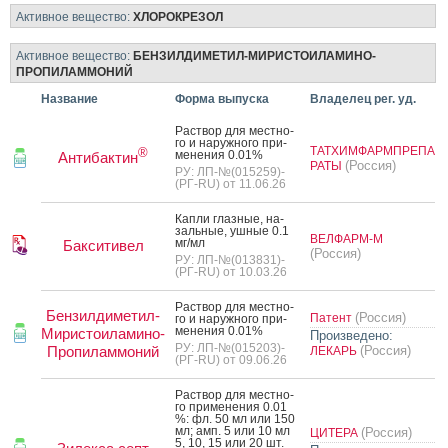
Активное вещество:
ХЛОРОКРЕЗОЛ
Активное вещество:
БЕНЗИЛДИМЕТИЛ-МИРИСТОИЛАМИНО-
ПРОПИЛАММОНИЙ
Название
Форма выпуска
Владелец рег. уд.
Рас­твор для мес­тно­
го и на­руж­но­го при­
ТАТХИМФАРМПРЕПА
®
мене­ния 0.01%
Антибактин
(Россия)
РАТЫ
РУ: ЛП-№(015259)-
(РГ-RU) от 11.06.26
Кап­ли глаз­ные, на­
заль­ные, уш­ные 0.1
ВЕЛФАРМ-М
мг/мл
Бакситивел
(Россия)
РУ: ЛП-№(013831)-
(РГ-RU) от 10.03.26
Рас­твор для мес­тно­
Бензилдиметил-
(Россия)
Патент
го и на­руж­но­го при­
мене­ния 0.01%
Миристоиламино-
Произведено:
РУ: ЛП-№(015203)-
Пропиламмоний
(Россия)
ЛЕКАРЬ
(РГ-RU) от 09.06.26
Рас­твор для мес­тно­
го при­мене­ния 0.01
%: фл. 50 мл или 150
мл; амп. 5 или 10 мл
(Россия)
ЦИТЕРА
5, 10, 15 или 20 шт.