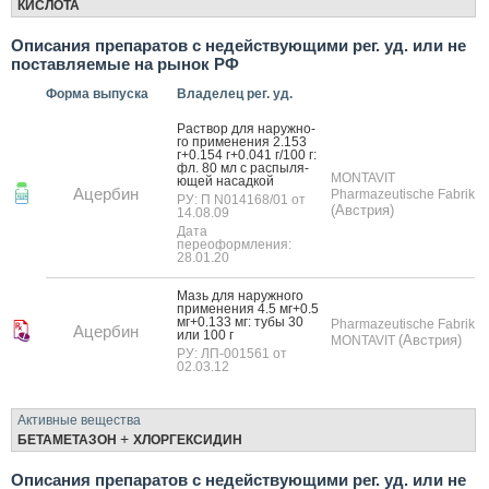
КИСЛОТА
Описания препаратов с недействующими рег. уд. или не
поставляемые на рынок РФ
Форма выпуска
Владелец рег. уд.
Рас­твор для на­руж­но­
го при­мене­ния 2.153
г+0.154 г+0.041 г/100 г:
фл. 80 мл с рас­пы­ля­
MONTAVIT
ющей на­сад­кой
Ацербин
Pharmazeutische Fabrik
РУ: П N014168/01 от
(Австрия)
14.08.09
Дата
переоформления:
28.01.20
Мазь для на­руж­но­го
при­мене­ния 4.5 мг+0.5
мг+0.133 мг: ту­бы 30
Pharmazeutische Fabrik
Ацербин
или 100 г
(Австрия)
MONTAVIT
РУ: ЛП-001561 от
02.03.12
Активные вещества
+
БЕТАМЕТАЗОН
ХЛОРГЕКСИДИН
Описания препаратов с недействующими рег. уд. или не