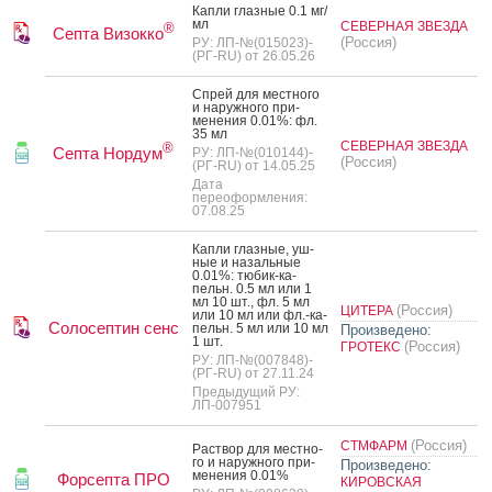
Кап­ли глаз­ные 0.1 мг/
мл
СЕВЕРНАЯ ЗВЕЗДА
®
Септа Визокко
(Россия)
РУ: ЛП-№(015023)-
(РГ-RU) от 26.05.26
Спрей для мес­тно­го
и на­руж­но­го при­
мене­ния 0.01%: фл.
35 мл
СЕВЕРНАЯ ЗВЕЗДА
®
Септа Нордум
РУ: ЛП-№(010144)-
(Россия)
(РГ-RU) от 14.05.25
Дата
переоформления:
07.08.25
Кап­ли глаз­ные, уш­
ные и на­заль­ные
0.01%: тю­бик-ка­
пельн. 0.5 мл или 1
мл 10 шт., фл. 5 мл
(Россия)
ЦИТЕРА
или 10 мл или фл.-ка­
Солосептин сенс
пельн. 5 мл или 10 мл
Произведено:
1 шт.
(Россия)
ГРОТЕКС
РУ: ЛП-№(007848)-
(РГ-RU) от 27.11.24
Предыдущий РУ:
ЛП-007951
(Россия)
СТМФАРМ
Рас­твор для мес­тно­
го и на­руж­но­го при­
Произведено:
мене­ния 0.01%
Форсепта ПРО
КИРОВСКАЯ