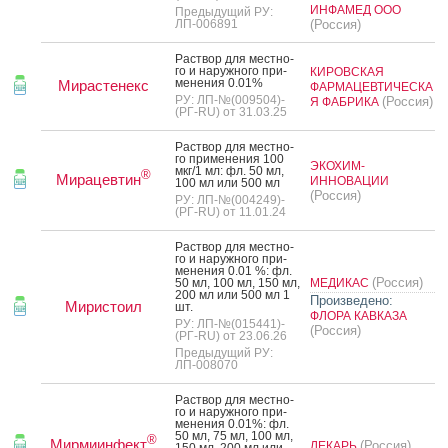
ИНФАМЕД ООО
Предыдущий РУ:
ЛП-006891
(Россия)
Рас­твор для мес­тно­
го и на­руж­но­го при­
КИРОВСКАЯ
мене­ния 0.01%
Мирастенекс
ФАРМАЦЕВТИЧЕСКА
РУ: ЛП-№(009504)-
(Россия)
Я ФАБРИКА
(РГ-RU) от 31.03.25
Рас­твор для мес­тно­
го при­мене­ния 100
ЭКОХИМ-
мкг/1 мл: фл. 50 мл,
®
Мирацевтин
ИННОВАЦИИ
100 мл или 500 мл
(Россия)
РУ: ЛП-№(004249)-
(РГ-RU) от 11.01.24
Рас­твор для мес­тно­
го и на­руж­но­го при­
мене­ния 0.01 %: фл.
(Россия)
50 мл, 100 мл, 150 мл,
МЕДИКАС
200 мл или 500 мл 1
Произведено:
Миристоил
шт.
ФЛОРА КАВКАЗА
РУ: ЛП-№(015441)-
(Россия)
(РГ-RU) от 23.06.26
Предыдущий РУ:
ЛП-008070
Рас­твор для мес­тно­
го и на­руж­но­го при­
мене­ния 0.01%: фл.
50 мл, 75 мл, 100 мл,
®
Мирмиинфект
(Россия)
ЛЕКАРЬ
150 мл, 200 мл или