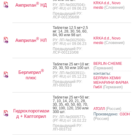
KRKA d.d., Novo
®
Амприлан
НД
РУ: ЛП-№(002504)-
(Словения)
mesto
(РГ-RU) от 09.06.23
Предыдущий РУ:
ЛСР-001356/08
Таб­летки 12.5 мг+2.5
мг: 14, 28, 30, 56, 60,
84, 90 или 98 шт.
KRKA d.d., Novo
®
Амприлан
НЛ
РУ: ЛП-№(002509)-
(Словения)
mesto
(РГ-RU) от 09.06.23
Предыдущий РУ:
ЛСР-001110/08
BERLIN-CHEMIE
Таб­летки 25 мг+10 мг:
20, 30, 50 или 100 шт.
(Германия)
®
Берлиприл
РУ: ЛП-№(003911)-
контакты:
(РГ-RU) от 05.12.23
плюс
БЕРЛИН-ХЕМИ/
Предыдущий РУ:
МЕНАРИНИ ФАРМА
ЛП-000310
(Германия)
ГмбХ
Таб­летки 25 мг+50 мг:
7, 10, 14, 20, 21, 28,
30, 35, 40, 50, 60, 70,
90, 100, 120, 150 или
(Россия)
АТОЛЛ
Гидрохлоротиази
300 шт.
Произведено:
ОЗОН
д + Каптоприл
РУ: ЛП-№(000577)-
(Россия)
(РГ-RU) от 16.02.22
Предыдущий РУ:
ЛП-003732