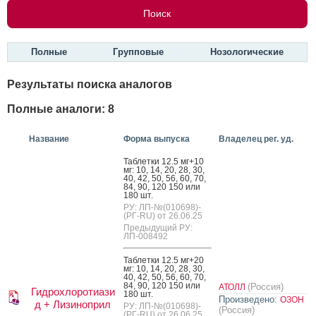
Полные
Групповые
Нозологические
Результаты поиска аналогов
Полные аналоги: 8
Название
Форма выпуска
Владелец рег. уд.
Таб­летки 12.5 мг+10
мг: 10, 14, 20, 28, 30,
40, 42, 50, 56, 60, 70,
84, 90, 120 150 или
180 шт.
РУ: ЛП-№(010698)-
(РГ-RU) от 26.06.25
Предыдущий РУ:
ЛП-008492
Таб­летки 12.5 мг+20
мг: 10, 14, 20, 28, 30,
40, 42, 50, 56, 60, 70,
84, 90, 120 150 или
(Россия)
АТОЛЛ
Гидрохлоротиази
180 шт.
Произведено:
ОЗОН
д + Лизиноприл
РУ: ЛП-№(010698)-
(Россия)
(РГ-RU) от 26.06.25