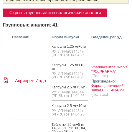
Скрыть групповые и нозологические аналоги
Групповые аналоги: 41
Название
Форма выпуска
Владелец рег. уд.
Кап­су­лы 1.25 мг+5 мг
РУ: ЛП-№(014454)-
(РГ-RU) от 14.04.26
Кап­су­лы 1.25 мг+10
Pharmaceutical Works
мг
"POLPHARMA"
РУ: ЛП-№(014454)-
(Польша)
(РГ-RU) от 14.04.26
Акрипрес Инда
Произведено:
Фармацевтический
Кап­су­лы 2.5 мг+5 мг
завод ПОЛЬФАРМА
РУ: ЛП-№(014454)-
(Польша)
(РГ-RU) от 14.04.26
Кап­су­лы 2.5 мг+10 мг
РУ: ЛП-№(014454)-
(РГ-RU) от 14.04.26
Таб­летки 25 мг+5 мг:
14, 28, 30, 56, 60, 84,
90 или 98 шт.