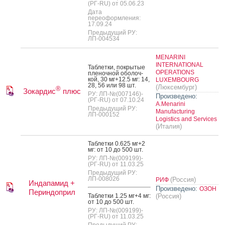
(РГ-RU) от 05.06.23
Дата
переоформления:
17.09.24
Предыдущий РУ:
ЛП-004534
MENARINI
INTERNATIONAL
Таб­летки, пок­ры­тые
OPERATIONS
пле­ноч­ной обо­лоч­
кой, 30 мг+12.5 мг: 14,
LUXEMBOURG
28, 56 или 98 шт.
(Люксембург)
®
Зокардис
плюс
РУ: ЛП-№(007146)-
Произведено:
(РГ-RU) от 07.10.24
A.Menarini
Предыдущий РУ:
Manufacturing
ЛП-000152
Logistics and Services
(Италия)
Таб­летки 0.625 мг+2
мг: от 10 до 500 шт.
РУ: ЛП-№(009199)-
(РГ-RU) от 11.03.25
Предыдущий РУ:
ЛП-008026
(Россия)
РИФ
Индапамид +
Произведено:
ОЗОН
Периндоприл
Таб­летки 1.25 мг+4 мг:
(Россия)
от 10 до 500 шт.
РУ: ЛП-№(009199)-
(РГ-RU) от 11.03.25
Предыдущий РУ: