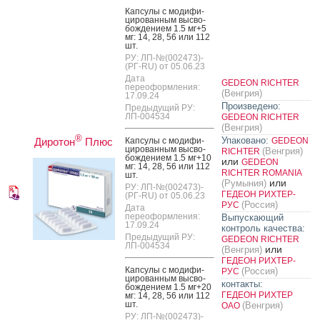
Кап­су­лы с мо­дифи­
циро­ван­ным выс­во­
бож­де­ни­ем 1.5 мг+5
мг: 14, 28, 56 или 112
шт.
РУ: ЛП-№(002473)-
(РГ-RU) от 05.06.23
Дата
GEDEON RICHTER
переоформления:
(Венгрия)
17.09.24
Произведено:
Предыдущий РУ:
ЛП-004534
GEDEON RICHTER
(Венгрия)
®
Упаковано:
Диротон
Плюс
Кап­су­лы с мо­дифи­
GEDEON
циро­ван­ным выс­во­
(Венгрия)
RICHTER
бож­де­ни­ем 1.5 мг+10
или
GEDEON
мг: 14, 28, 56 или 112
RICHTER ROMANIA
шт.
или
(Румыния)
РУ: ЛП-№(002473)-
ГЕДЕОН РИХТЕР-
(РГ-RU) от 05.06.23
(Россия)
РУС
Дата
переоформления:
Выпускающий
17.09.24
контроль качества:
Предыдущий РУ:
GEDEON RICHTER
ЛП-004534
или
(Венгрия)
ГЕДЕОН РИХТЕР-
Кап­су­лы с мо­дифи­
(Россия)
РУС
циро­ван­ным выс­во­
контакты:
бож­де­ни­ем 1.5 мг+20
ГЕДЕОН РИХТЕР
мг: 14, 28, 56 или 112
шт.
(Венгрия)
ОАО
РУ: ЛП-№(002473)-