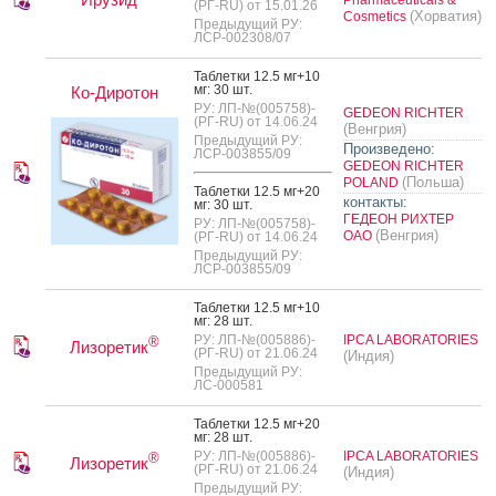
(РГ-RU) от 15.01.26
(Хорватия)
Cosmetics
Предыдущий РУ:
ЛСР-002308/07
Таб­летки 12.5 мг+10
мг: 30 шт.
Ко-Диротон
РУ: ЛП-№(005758)-
GEDEON RICHTER
(РГ-RU) от 14.06.24
(Венгрия)
Предыдущий РУ:
Произведено:
ЛСР-003855/09
GEDEON RICHTER
(Польша)
POLAND
Таб­летки 12.5 мг+20
контакты:
мг: 30 шт.
ГЕДЕОН РИХТЕР
РУ: ЛП-№(005758)-
(Венгрия)
ОАО
(РГ-RU) от 14.06.24
Предыдущий РУ:
ЛСР-003855/09
Таб­летки 12.5 мг+10
мг: 28 шт.
РУ: ЛП-№(005886)-
IPCA LABORATORIES
®
Лизоретик
(РГ-RU) от 21.06.24
(Индия)
Предыдущий РУ:
ЛС-000581
Таб­летки 12.5 мг+20
мг: 28 шт.
РУ: ЛП-№(005886)-
IPCA LABORATORIES
®
Лизоретик
(РГ-RU) от 21.06.24
(Индия)
Предыдущий РУ: