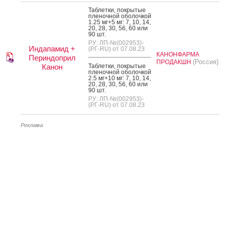
Таб­летки, пок­ры­тые
пле­ноч­ной обо­лоч­кой
1.25 мг+5 мг: 7, 10, 14,
20, 28, 30, 56, 60 или
90 шт.
РУ: ЛП-№(002953)-
Индапамид +
(РГ-RU) от 07.08.23
КАНОНФАРМА
Периндоприл
(Россия)
ПРОДАКШН
Канон
Таб­летки, пок­ры­тые
пле­ноч­ной обо­лоч­кой
2.5 мг+10 мг: 7, 10, 14,
20, 28, 30, 56, 60 или
90 шт.
РУ: ЛП-№(002953)-
(РГ-RU) от 07.08.23
Реклама