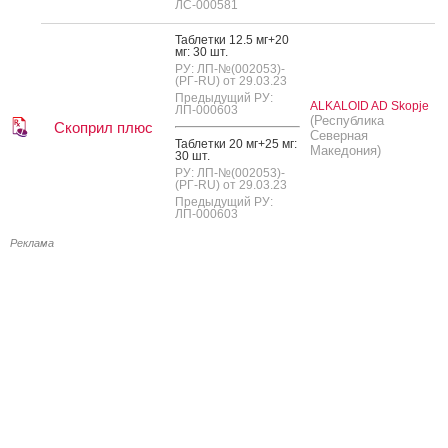
ЛС-000581
Таб­летки 12.5 мг+20
мг: 30 шт.
РУ: ЛП-№(002053)-
(РГ-RU) от 29.03.23
Предыдущий РУ:
ALKALOID AD Skopje
ЛП-000603
(Республика
Скоприл плюс
Северная
Таб­летки 20 мг+25 мг:
Македония)
30 шт.
РУ: ЛП-№(002053)-
(РГ-RU) от 29.03.23
Предыдущий РУ:
ЛП-000603
Реклама