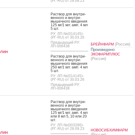
(РГ-RU) от 28.08.23
Рас­твор для внут­ри­
вен­но­го и внут­ри­
мышеч­но­го вве­дения
125 мг/1 мл: амп. 4 мл
5 шт.
РУ: ЛП-№(014145)-
(РГ-RU) от 30.03.26
Предыдущий РУ:
(Россия)
БРЕЙНФАРМ
ЛП-006438
Произведено:
олин
ЭКОФАРМПЛЮС
Рас­твор для внут­ри­
(Россия)
вен­но­го и внут­ри­
мышеч­но­го вве­дения
250 мг/1 мл: амп. 4 мл
5 шт.
РУ: ЛП-№(014145)-
(РГ-RU) от 30.03.26
Предыдущий РУ:
ЛП-006438
Рас­твор для внут­ри­
вен­но­го и внут­ри­
мышеч­но­го вве­дения
125 мг/1 мл: амп. 4 мл
или 8 мл 5, 10 или 20
шт.
РУ: ЛП-№(003286)-
(РГ-RU) от 28.09.23
НОВОСИБХИМФАРМ
олин
(Россия)