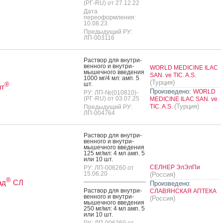
(РГ-RU) от 27.12.22
Дата
переоформления:
10.08.23
Предыдущий РУ:
ЛП-003116
Рас­твор для внут­ри­
вен­но­го и внут­ри­
WORLD MEDICINE ILAC
мышеч­но­го вве­дения
SAN. ve TIC. A.S.
1000 мг/4 мл: амп. 5
(Турция)
шт.
®
ит
Произведено:
WORLD
РУ: ЛП-№(010810)-
(РГ-RU) от 03.07.25
MEDICINE ILAC SAN. ve
(Турция)
TIC. A.S.
Предыдущий РУ:
ЛП-004764
Рас­твор для внут­ри­
вен­но­го и внут­ри­
мышеч­но­го вве­дения
125 мг/мл: 4 мл амп. 5
или 10 шт.
СЕЛНЕР ЭлЭлПи
РУ: ЛП-006260 от
15.06.20
(Россия)
®
ад
СЛ
Произведено:
Рас­твор для внут­ри­
СЛАВЯНСКАЯ АПТЕКА
вен­но­го и внут­ри­
(Россия)
мышеч­но­го вве­дения
250 мг/мл: 4 мл амп. 5
или 10 шт.
РУ: ЛП-006260 от