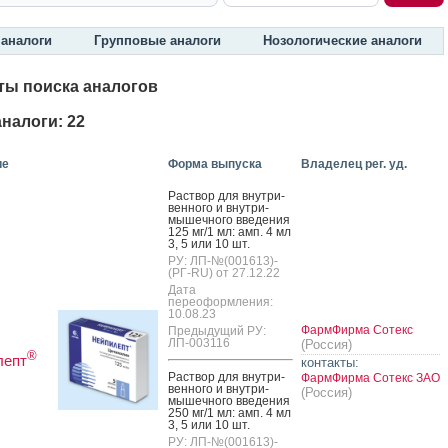
аналоги
Групповые аналоги
Нозологические аналоги
ты поиска аналогов
налоги: 22
ие
Форма выпуска
Владелец рег. уд.
Рас­твор для внут­ри­
вен­но­го и внут­ри­
мышеч­но­го вве­дения
125 мг/1 мл: амп. 4 мл
3, 5 или 10 шт.
РУ: ЛП-№(001613)-
(РГ-RU) от 27.12.22
Дата
переоформления:
10.08.23
ФармФирма Сотекс
Предыдущий РУ:
ЛП-003116
(Россия)
®
лепт
контакты:
Рас­твор для внут­ри­
ФармФирма Сотекс ЗАО
вен­но­го и внут­ри­
(Россия)
мышеч­но­го вве­дения
250 мг/1 мл: амп. 4 мл
3, 5 или 10 шт.
РУ: ЛП-№(001613)-