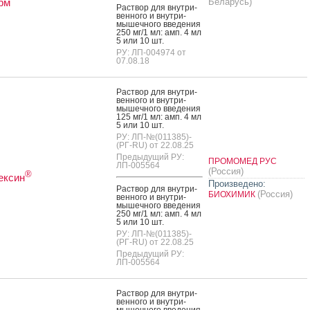
рм
Беларусь)
Рас­твор для внут­ри­
вен­но­го и внут­ри­
мышеч­но­го вве­дения
250 мг/1 мл: амп. 4 мл
5 или 10 шт.
РУ: ЛП-004974 от
07.08.18
Рас­твор для внут­ри­
вен­но­го и внут­ри­
мышеч­но­го вве­дения
125 мг/1 мл: амп. 4 мл
5 или 10 шт.
РУ: ЛП-№(011385)-
(РГ-RU) от 22.08.25
Предыдущий РУ:
ПРОМОМЕД РУС
ЛП-005564
(Россия)
®
ексин
Произведено:
Рас­твор для внут­ри­
(Россия)
БИОХИМИК
вен­но­го и внут­ри­
мышеч­но­го вве­дения
250 мг/1 мл: амп. 4 мл
5 или 10 шт.
РУ: ЛП-№(011385)-
(РГ-RU) от 22.08.25
Предыдущий РУ:
ЛП-005564
Рас­твор для внут­ри­
вен­но­го и внут­ри­
мышеч­но­го вве­дения