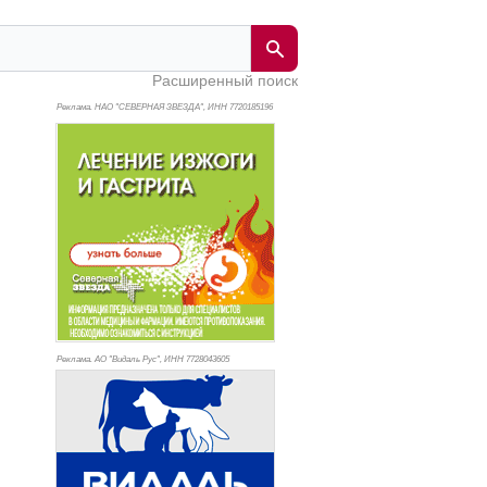
Расширенный поиск
Реклама. НАО "СЕВЕРНАЯ ЗВЕЗДА", ИНН 772
0185196
Реклама. АО "Видаль Рус", ИНН 772
8043605