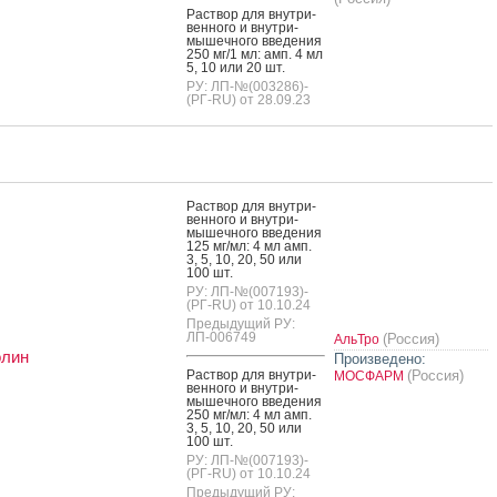
Рас­твор для внут­ри­
вен­но­го и внут­ри­
мышеч­но­го вве­дения
250 мг/1 мл: амп. 4 мл
5, 10 или 20 шт.
РУ: ЛП-№(003286)-
(РГ-RU) от 28.09.23
Рас­твор для внут­ри­
вен­но­го и внут­ри­
мышеч­но­го вве­дения
125 мг/мл: 4 мл амп.
3, 5, 10, 20, 50 или
100 шт.
РУ: ЛП-№(007193)-
(РГ-RU) от 10.10.24
Предыдущий РУ:
ЛП-006749
(Россия)
АльТро
олин
Произведено:
Рас­твор для внут­ри­
(Россия)
МОСФАРМ
вен­но­го и внут­ри­
мышеч­но­го вве­дения
250 мг/мл: 4 мл амп.
3, 5, 10, 20, 50 или
100 шт.
РУ: ЛП-№(007193)-
(РГ-RU) от 10.10.24
Предыдущий РУ: