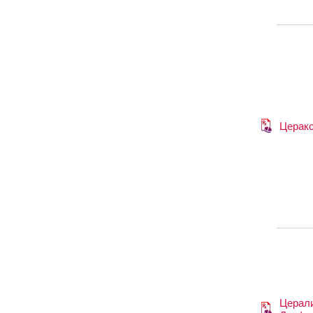
Церак
Церал