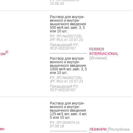
15.06.20
Рас­твор для внут­ри­
вен­но­го и внут­ри­
мышеч­но­го вве­дения
500 мг/4 мл: амп. 3, 5
или 10 шт.
РУ: ЛП-№(002729)-
(РГ-RU) от 10.07.23
Предыдущий РУ:
ЛСР-002287/07
FERRER
®
сон
INTERNACIONAL
(Испания)
Рас­твор для внут­ри­
вен­но­го и внут­ри­
мышеч­но­го вве­дения
1000 мг/4 мл: амп. 3, 5
или 10 шт.
РУ: ЛП-№(002729)-
(РГ-RU) от 10.07.23
Предыдущий РУ:
ЛСР-002287/07
Рас­твор для внут­ри­
вен­но­го и внут­ри­
мышеч­но­го вве­дения
125 мг/1 мл: амп. 4 мл
5 или 10 шт.
РУ: ЛП-004974 от
07.08.18
ин-
(Республика
ЛЕКФАРМ