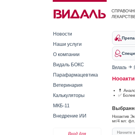
СПРАВОЧН
ЛЕКАРСТВ
Новости
Препа
Наши услуги
Специ
О компании
Видаль БОКС
Видаль
Парафармацевтика
Нооакти
Ветеринария
💊 Анал
Калькуляторы
✅ Более
МКБ-11
Выбранн
Внедрение ИИ
Нооактив Эк
мг/4 мл: фл.
Вход для