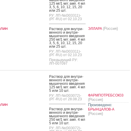
125 мг/1 мл: амп. 4 мл
3, 5, 6, 10, 12, 15, 20
или 25 шт.
РУ: ЛП-№(003311)-
(РГ-RU) от 02.10.23
олин
(Россия)
ЭЛЛАРА
Рас­твор для внут­ри­
вен­но­го и внут­ри­
мышеч­но­го вве­дения
250 мг/1 мл: амп. 4 мл
3, 5, 6, 10, 12, 15, 20
или 25 шт.
РУ: ЛП-№(003311)-
(РГ-RU) от 02.10.23
Предыдущий РУ:
ЛП-007097
Рас­твор для внут­ри­
вен­но­го и внут­ри­
мышеч­но­го вве­дения
125 мг/1 мл: амп. 4 мл
5 или 10 шт.
ФАРМПОТРЕБСОЮЗ
РУ: ЛП-№(003072)-
(РГ-RU) от 28.08.23
(Россия)
олин
Произведено:
Рас­твор для внут­ри­
БРЫНЦАЛОВ-А
вен­но­го и внут­ри­
(Россия)
мышеч­но­го вве­дения
250 мг/1 мл: амп. 4 мл
5 или 10 шт.
РУ: ЛП-№(003072)-