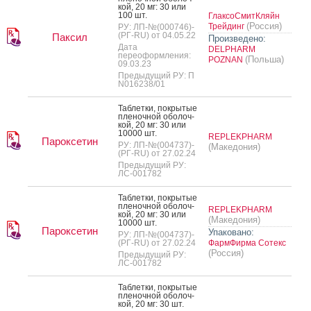
кой, 20 мг: 30 или
100 шт.
ГлаксоСмитКляйн
(Россия)
Трейдинг
РУ: ЛП-№(000746)-
(РГ-RU) от 04.05.22
Паксил
Произведено:
Дата
DELPHARM
переоформления:
(Польша)
POZNAN
09.03.23
Предыдущий РУ: П
N016238/01
Таб­летки, пок­ры­тые
пле­ноч­ной обо­лоч­
кой, 20 мг: 30 или
10000 шт.
REPLEKPHARM
Пароксетин
РУ: ЛП-№(004737)-
(Македония)
(РГ-RU) от 27.02.24
Предыдущий РУ:
ЛС-001782
Таб­летки, пок­ры­тые
пле­ноч­ной обо­лоч­
REPLEKPHARM
кой, 20 мг: 30 или
(Македония)
10000 шт.
Пароксетин
Упаковано:
РУ: ЛП-№(004737)-
(РГ-RU) от 27.02.24
ФармФирма Сотекс
(Россия)
Предыдущий РУ:
ЛС-001782
Таб­летки, пок­ры­тые
пле­ноч­ной обо­лоч­
кой, 20 мг: 30 шт.