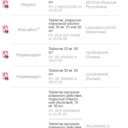
шт.
(Чешская
ZENTIVA
Неурол
Республика)
РУ: П N016221/01 от
13.05.05
Таб­летки, пок­ры­тые
пле­ноч­ной обо­лоч­
кой, 30 мг: 15 или 30
Laboratorios BAGÓ
®
Ноксибел
шт.
(Аргентина)
РУ: ЛСР-007704/08
от 25.09.08
Таб­летки 25 мг: 50
шт.
ОЛАЙНФАРМ
Нормазидол
(Латвия)
РУ: ЛС-000584 от
29.07.05
Таб­летки 50 мг: 50
шт.
ОЛАЙНФАРМ
Нормазидол
(Латвия)
РУ: ЛС-000584 от
29.07.05
Таб­летки про­лон­ги­
рован­но­го дей­ствия,
пок­ры­тые пле­ноч­
ной обо­лоч­кой, 75
мг: 30 шт.
РУ: ЛСР-006938/10
от 21.07.10
Таб­летки про­лон­ги­
ITALFARMACO
рован­но­го дей­ствия,