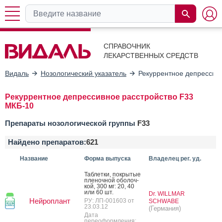
СПРАВОЧНИК
ЛЕКАРСТВЕННЫХ СРЕДСТВ
Видаль
Нозологический указатель
Рекуррентное депрессив
Рекуррентное депрессивное расстройство F33
МКБ-10
Препараты нозологической группы
F33
Найдено препаратов:
621
Название
Форма выпуска
Владелец рег. уд.
Таб­летки, пок­ры­тые
пле­ноч­ной обо­лоч­
кой, 300 мг: 20, 40
или 60 шт.
Dr. WILLMAR
Нейроплант
РУ: ЛП-001603 от
SCHWABE
23.03.12
(Германия)
Дата
переоформления: