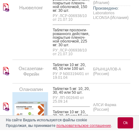
(Италия)
пок­ры­тые пле­ноч­
ной обо­лоч­кой, 150
Ньювелонг
Произведено:
мг: 30 шт.
Laboratorios
РУ: ЛСР-006938/10
(Испания)
LICONSA
от 21.07.10
Таб­летки про­лон­ги­
рован­но­го дей­ствия,
пок­ры­тые пле­ноч­
ной обо­лоч­кой, 225
мг: 30 шт.
РУ: ЛСР-006938/10
от 21.07.10
Таб­летки 10 мг: 20,
Оксазепам-
40, 50 или 100 шт.
БРЫНЦАЛОВ-А
Ферейн
(Россия)
РУ: Р N003194/01 от
19.01.04
Оланзапин
Таб­летки 5 мг: 10, 20,
30, 40 или 50 шт.
РУ: ЛП-002640 от
25.09.14
АЛСИ Фарма
(Россия)
Таб­летки 10 мг: 10,
20, 30, 40 или 50 шт.
На сайте Видаль используются файлы cookie
РУ: ЛП-002640 от
Ok
25.09.14
Продолжая, вы принимаете
пользовательское соглашение
.
Таб­летки, пок­ры­тые