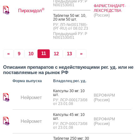
Предыдущий РУ: Р
N001530/01
ФАРМСТАНДАРТ-
®
Пиразидол
ЛЕКСРЕДСТВА
(Россия)
Таб­летки 50 мг: 10,
20 или 50 шт.
РУ: ЛП-№(001788)-
(РГ-RU) от 08.02.23
Предыдущий РУ: Р
N001530/01
11
«
9
10
12
13
»
Описания препаратов с недействующими рег. уд. или не
поставляемые на рынок РФ
Форма выпуска
Владелец рег. уд.
Кап­су­лы 30 мг: 10
шт.
ВЕРОФАРМ
Нейромет
(Россия)
РУ: ЛСР-000173/08
от 23.01.08
Кап­су­лы 45 мг: 10
шт.
ВЕРОФАРМ
Нейромет
(Россия)
РУ: ЛСР-000173/08
от 23.01.08
Таб­летки 250 мкг: 30