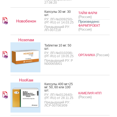
27.08.20
Кап­су­лы 30 мг: 30
ТАЙМ ФАРМ
шт.
(Россия)
РУ: ЛП-№(009250)-
Новобенон
Произведено:
(РГ-RU) от 14.03.25
ФАРМПРОЕКТ
Предыдущий РУ:
(Россия)
ЛП-007218
Нозепам
Таб­летки 10 мг: 50
шт.
РУ: ЛП-№(010208)-
(Россия)
ОРГАНИКА
(РГ-RU) от 19.05.25
Предыдущий РУ: Р
N000658/01
НооКам
Кап­су­лы 400 мг+25
мг: 50, 60 или 100
шт.
КАМЕЛИЯ НПП
РУ: ЛП-№(012640)-
(Россия)
(РГ-RU) от 28.11.25
Предыдущий РУ:
ЛСР-007063/09