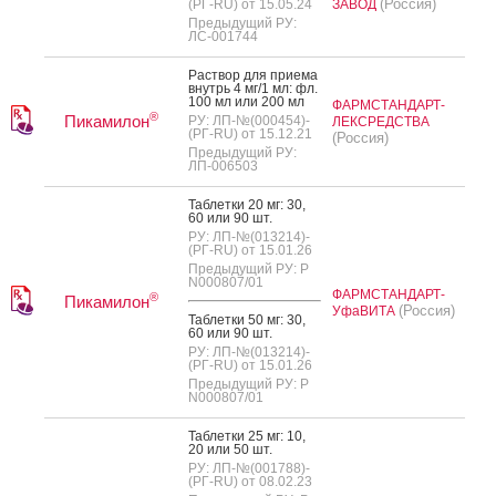
(Россия)
(РГ-RU) от 15.05.24
ЗАВОД
Предыдущий РУ:
ЛС-001744
Рас­твор для при­ема
внутрь 4 мг/1 мл: фл.
100 мл или 200 мл
ФАРМСТАНДАРТ-
®
Пикамилон
РУ: ЛП-№(000454)-
ЛЕКСРЕДСТВА
(РГ-RU) от 15.12.21
(Россия)
Предыдущий РУ:
ЛП-006503
Таб­летки 20 мг: 30,
60 или 90 шт.
РУ: ЛП-№(013214)-
(РГ-RU) от 15.01.26
Предыдущий РУ: Р
N000807/01
ФАРМСТАНДАРТ-
®
Пикамилон
(Россия)
УфаВИТА
Таб­летки 50 мг: 30,
60 или 90 шт.
РУ: ЛП-№(013214)-
(РГ-RU) от 15.01.26
Предыдущий РУ: Р
N000807/01
Таб­летки 25 мг: 10,
20 или 50 шт.
РУ: ЛП-№(001788)-
(РГ-RU) от 08.02.23