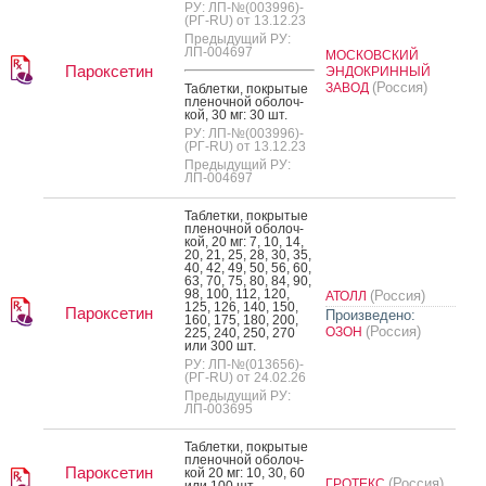
РУ: ЛП-№(003996)-
(РГ-RU) от 13.12.23
Предыдущий РУ:
ЛП-004697
МОСКОВСКИЙ
Пароксетин
ЭНДОКРИННЫЙ
(Россия)
ЗАВОД
Таб­летки, пок­ры­тые
пле­ноч­ной обо­лоч­
кой, 30 мг: 30 шт.
РУ: ЛП-№(003996)-
(РГ-RU) от 13.12.23
Предыдущий РУ:
ЛП-004697
Таб­летки, пок­ры­тые
пле­ноч­ной обо­лоч­
кой, 20 мг: 7, 10, 14,
20, 21, 25, 28, 30, 35,
40, 42, 49, 50, 56, 60,
63, 70, 75, 80, 84, 90,
98, 100, 112, 120,
(Россия)
АТОЛЛ
125, 126, 140, 150,
Пароксетин
Произведено:
160, 175, 180, 200,
(Россия)
ОЗОН
225, 240, 250, 270
или 300 шт.
РУ: ЛП-№(013656)-
(РГ-RU) от 24.02.26
Предыдущий РУ:
ЛП-003695
Таб­летки, пок­ры­тые
пле­ноч­ной обо­лоч­
Пароксетин
кой 20 мг: 10, 30, 60
(Россия)
ГРОТЕКС
или 100 шт.