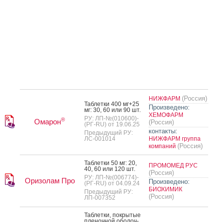
(Россия)
НИЖФАРМ
Таб­летки 400 мг+25
Произведено:
мг: 30, 60 или 90 шт.
ХЕМОФАРМ
РУ: ЛП-№(010600)-
®
Омарон
(Россия)
(РГ-RU) от 19.06.25
контакты:
Предыдущий РУ:
ЛС-001014
НИЖФАРМ группа
(Россия)
компаний
Таб­летки 50 мг: 20,
ПРОМОМЕД РУС
40, 60 или 120 шт.
(Россия)
РУ: ЛП-№(006774)-
Оризолам Про
Произведено:
(РГ-RU) от 04.09.24
БИОХИМИК
Предыдущий РУ:
(Россия)
ЛП-007352
Таб­летки, пок­ры­тые
пле­ноч­ной обо­лоч­