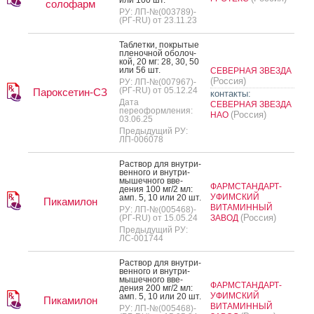
солофарм
РУ: ЛП-№(003789)-
(РГ-RU) от 23.11.23
Таб­летки, пок­ры­тые
пле­ноч­ной обо­лоч­
кой, 20 мг: 28, 30, 50
или 56 шт.
СЕВЕРНАЯ ЗВЕЗДА
(Россия)
РУ: ЛП-№(007967)-
(РГ-RU) от 05.12.24
Пароксетин-СЗ
контакты:
Дата
СЕВЕРНАЯ ЗВЕЗДА
переоформления:
(Россия)
НАО
03.06.25
Предыдущий РУ:
ЛП-006078
Рас­твор для внут­ри­
вен­но­го и внут­ри­
мышеч­но­го вве­
ФАРМСТАНДАРТ-
дения 100 мг/2 мл:
УФИМСКИЙ
амп. 5, 10 или 20 шт.
Пикамилон
ВИТАМИННЫЙ
РУ: ЛП-№(005468)-
(Россия)
(РГ-RU) от 15.05.24
ЗАВОД
Предыдущий РУ:
ЛС-001744
Рас­твор для внут­ри­
вен­но­го и внут­ри­
мышеч­но­го вве­
ФАРМСТАНДАРТ-
дения 200 мг/2 мл:
УФИМСКИЙ
амп. 5, 10 или 20 шт.
Пикамилон
ВИТАМИННЫЙ
РУ: ЛП-№(005468)-