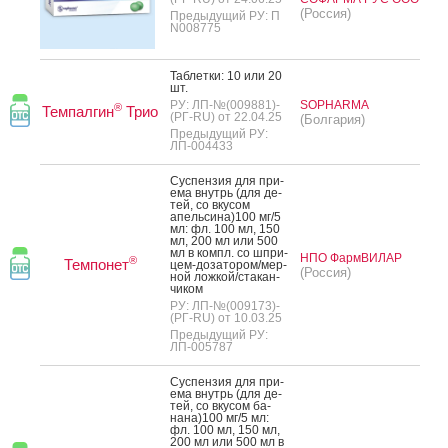
(Россия)
Предыдущий РУ: П
N008775
Таб­летки: 10 или 20
шт.
РУ: ЛП-№(009881)-
SOPHARMA
®
Темпалгин
Трио
(РГ-RU) от 22.04.25
(Болгария)
Предыдущий РУ:
ЛП-004433
Сус­пензия для при­
ема внутрь (для де­
тей, со вку­сом
апель­си­на)100 мг/5
мл: фл. 100 мл, 150
мл, 200 мл или 500
мл в компл. со шпри­
НПО ФармВИЛАР
®
Темпонет
цем-до­зато­ром/мер­
(Россия)
ной лож­кой/ста­кан­
чи­ком
РУ: ЛП-№(009173)-
(РГ-RU) от 10.03.25
Предыдущий РУ:
ЛП-005787
Сус­пензия для при­
ема внутрь (для де­
тей, со вку­сом ба­
нана)100 мг/5 мл:
фл. 100 мл, 150 мл,
200 мл или 500 мл в