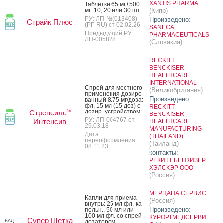
XANTIS PHARMA
Таб­летки 65 мг+500
мг: 10, 20 или 30 шт.
(Кипр)
РУ: ЛП-№(013408)-
Произведено:
Страйк Плюс
(РГ-RU) от 02.02.26
SANECA
Предыдущий РУ:
PHARMACEUTICALS
ЛП-005828
(Словакия)
RECKITT
BENCKISER
HEALTHCARE
INTERNATIONAL
Спрей для мес­тно­го
(Великобритания)
при­мене­ния до­зиро­
Произведено:
ван­ный 8.75 мг/до­за:
фл. 15 мл (15 доз) с
RECKITT
®
до­зир. ус­трой­ством
Стрепсилс
BENCKISER
РУ: ЛП-004767 от
Интенсив
HEALTHCARE
29.03.18
MANUFACTURING
Дата
(THAILAND)
переоформления:
(Таиланд)
08.11.23
контакты:
РЕКИТТ БЕНКИЗЕР
ХЭЛСКЭР ООО
(Россия)
МЕРЦАНА СЕРВИС
Кап­ли для при­ема
(Россия)
внутрь: 25 мл фл.-ка­
Произведено:
пельн., 50 мл или
100 мл фл. со спрей-
КУРОРТМЕДСЕРВИ
Супер Щетка
БАД
до­зато­ром