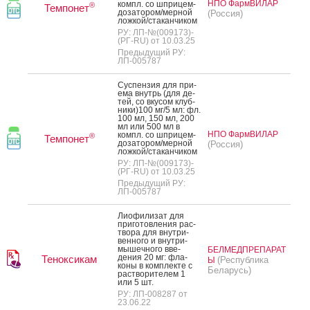
НПО ФармВИЛАР
компл. со шпри­цем-
®
Темпонет
до­зато­ром/мер­ной
(Россия)
лож­кой/ста­кан­чи­ком
РУ: ЛП-№(009173)-
(РГ-RU) от 10.03.25
Предыдущий РУ:
ЛП-005787
Сус­пензия для при­
ема внутрь (для де­
тей, со вку­сом клуб­
ни­ки)100 мг/5 мл: фл.
100 мл, 150 мл, 200
мл или 500 мл в
НПО ФармВИЛАР
компл. со шпри­цем-
®
Темпонет
до­зато­ром/мер­ной
(Россия)
лож­кой/ста­кан­чи­ком
РУ: ЛП-№(009173)-
(РГ-RU) от 10.03.25
Предыдущий РУ:
ЛП-005787
Ли­офи­лизат для
при­готов­ле­ния рас­
тво­ра для внут­ри­
вен­но­го и внут­ри­
мышеч­но­го вве­
БЕЛМЕДПРЕПАРАТ
дения 20 мг: фла­
Теноксикам
(Республика
Ы
коны в ком­плек­те с
Беларусь)
рас­тво­рите­лем 1
или 5 шт.
РУ: ЛП-008287 от
23.06.22