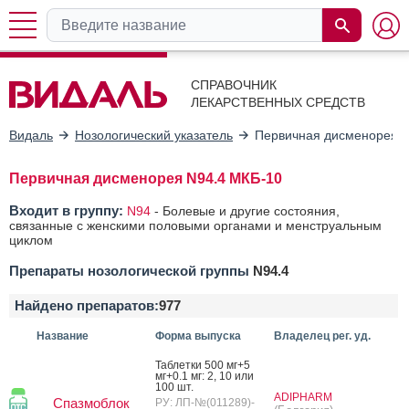
СПРАВОЧНИК
ЛЕКАРСТВЕННЫХ СРЕДСТВ
Видаль
Нозологический указатель
Первичная дисменорея
Первичная дисменорея N94.4 МКБ-10
Входит в группу:
N94
-
Болевые и другие состояния,
связанные с женскими половыми органами и менструальным
циклом
Препараты нозологической группы
N94.4
Найдено препаратов:
977
Название
Форма выпуска
Владелец рег. уд.
Таб­летки 500 мг+5
мг+0.1 мг: 2, 10 или
100 шт.
ADIPHARM
Спазмоблок
РУ: ЛП-№(011289)-