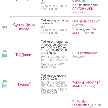
(Россия)
С
РУ:
Или произведено:
77.99.23.3.У.8708.9.0
ПЛУТОН-ФАРМ
9 от 11.09.09
(Россия)
Таб­летки для рас­са­
МЕРЦАНА СЕРВИС
сыва­ния
Супер Щетка
(Россия)
РУ:
БАД
Форте
Произведено:
В-
77.99.23.3.У.8709.9.0
(Россия)
МИН+
9 от 11.09.09
Таб­летки, пок­ры­тые
пле­ноч­ной обо­лоч­
кой, 400 мг+325 мг:
10, 20, 30, 40, 50, 60
НПО ФармВИЛАР
или 120 шт.
ТабДолгит
(Россия)
РУ: ЛП-№(007556)-
(РГ-RU) от 05.11.24
Предыдущий РУ:
ЛП-007114
Таб­летки ши­пучие
300 мг: 10 шт.
РУ: ЛП-№(007501)-
ТАТХИМФАРМПРЕП
®
Таспир
(РГ-RU) от 01.11.24
(Россия)
АРАТЫ
Предыдущий РУ: Р
N002910/01
Dr. Reddy`s
(Индия)
Laboratories