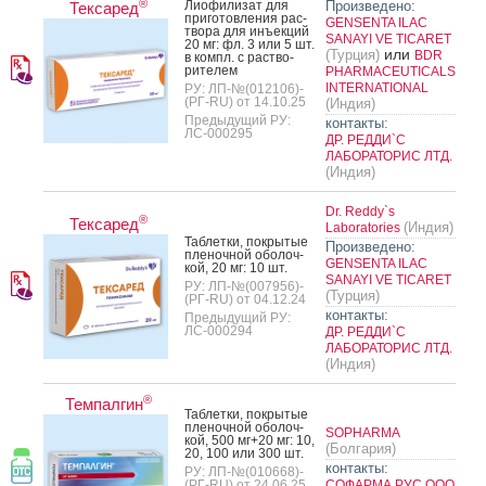
®
Ли­офи­лизат для
Произведено:
Тексаред
при­готов­ле­ния рас­
GENSENTA ILAC
тво­ра для инъ­ек­ций
SANAYI VE TICARET
20 мг: фл. 3 или 5 шт.
или
(Турция)
BDR
в компл. с рас­тво­
рите­лем
PHARMACEUTICALS
INTERNATIONAL
РУ: ЛП-№(012106)-
(РГ-RU) от 14.10.25
(Индия)
Предыдущий РУ:
контакты:
ЛС-000295
ДР. РЕДДИ`С
ЛАБОРАТОРИС ЛТД.
(Индия)
Dr. Reddy`s
®
Тексаред
(Индия)
Laboratories
Таб­летки, пок­ры­тые
Произведено:
пле­ноч­ной обо­лоч­
GENSENTA ILAC
кой, 20 мг: 10 шт.
SANAYI VE TICARET
РУ: ЛП-№(007956)-
(Турция)
(РГ-RU) от 04.12.24
контакты:
Предыдущий РУ:
ЛС-000294
ДР. РЕДДИ`С
ЛАБОРАТОРИС ЛТД.
(Индия)
®
Темпалгин
Таб­летки, пок­ры­тые
пле­ноч­ной обо­лоч­
SOPHARMA
кой, 500 мг+20 мг: 10,
(Болгария)
20, 100 или 300 шт.
контакты:
РУ: ЛП-№(010668)-
(РГ-RU) от 24.06.25
СОФАРМА РУС ООО