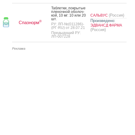
Таб­летки, пок­ры­тые
пле­ноч­ной обо­лоч­
(Россия)
кой, 10 мг: 10 или 20
САЛЬВУС
шт.
Произведено:
®
Спазнорм
РУ: ЛП-№(011286)-
ЭДВАНСД ФАРМА
(РГ-RU) от 28.07.21
(Россия)
Предыдущий РУ:
ЛП-007228
Реклама