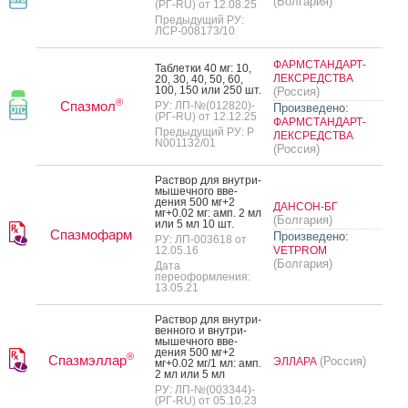
(Болгария)
(РГ-RU) от 12.08.25
Предыдущий РУ:
ЛСР-008173/10
ФАРМСТАНДАРТ-
Таб­летки 40 мг: 10,
ЛЕКСРЕДСТВА
20, 30, 40, 50, 60,
100, 150 или 250 шт.
(Россия)
®
Спазмол
РУ: ЛП-№(012820)-
Произведено:
(РГ-RU) от 12.12.25
ФАРМСТАНДАРТ-
Предыдущий РУ: Р
ЛЕКСРЕДСТВА
N001132/01
(Россия)
Рас­твор для внут­ри­
мышеч­но­го вве­
дения 500 мг+2
ДАНСОН-БГ
мг+0.02 мг: амп. 2 мл
(Болгария)
или 5 мл 10 шт.
Спазмофарм
Произведено:
РУ: ЛП-003618 от
12.05.16
VETPROM
(Болгария)
Дата
переоформления:
13.05.21
Рас­твор для внут­ри­
вен­но­го и внут­ри­
мышеч­но­го вве­
дения 500 мг+2
®
Спазмэллар
(Россия)
ЭЛЛАРА
мг+0.02 мг/1 мл: амп.
2 мл или 5 мл
РУ: ЛП-№(003344)-
(РГ-RU) от 05.10.23