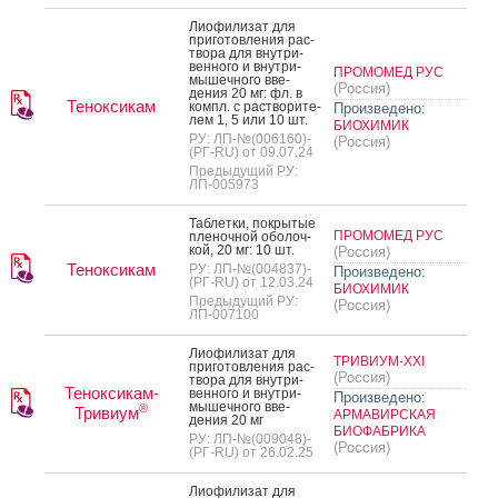
Ли­офи­лизат для
при­готов­ле­ния рас­
тво­ра для внут­ри­
вен­но­го и внут­ри­
ПРОМОМЕД РУС
мышеч­но­го вве­
(Россия)
дения 20 мг: фл. в
Теноксикам
компл. с рас­тво­рите­
Произведено:
лем 1, 5 или 10 шт.
БИОХИМИК
РУ: ЛП-№(006160)-
(Россия)
(РГ-RU) от 09.07.24
Предыдущий РУ:
ЛП-005973
Таб­летки, пок­ры­тые
ПРОМОМЕД РУС
пле­ноч­ной обо­лоч­
кой, 20 мг: 10 шт.
(Россия)
Теноксикам
РУ: ЛП-№(004837)-
Произведено:
(РГ-RU) от 12.03.24
БИОХИМИК
Предыдущий РУ:
(Россия)
ЛП-007100
Ли­офи­лизат для
ТРИВИУМ-XXI
при­готов­ле­ния рас­
(Россия)
тво­ра для внут­ри­
Теноксикам-
вен­но­го и внут­ри­
Произведено:
мышеч­но­го вве­
®
Тривиум
АРМАВИРСКАЯ
дения 20 мг
БИОФАБРИКА
РУ: ЛП-№(009048)-
(Россия)
(РГ-RU) от 26.02.25
Ли­офи­лизат для