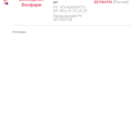
(Россия)
шт.
ВЕЛФАРМ
Велфарм
РУ: ЛП-№(003477)-
(РГ-RU) от 23.10.23
Предыдущий РУ:
ЛП-004729
Реклама