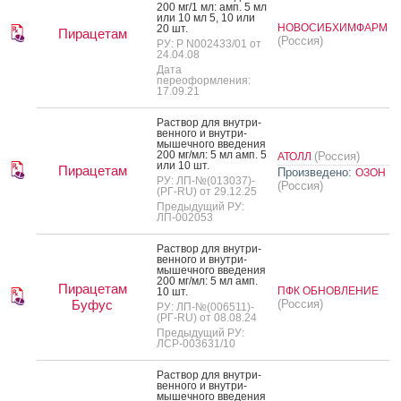
200 мг/1 мл: амп. 5 мл
или 10 мл 5, 10 или
НОВОСИБХИМФАРМ
20 шт.
Пирацетам
(Россия)
РУ: Р N002433/01 от
24.04.08
Дата
переоформления:
17.09.21
Рас­твор для внут­ри­
вен­но­го и внут­ри­
мышеч­но­го вве­дения
200 мг/мл: 5 мл амп. 5
(Россия)
АТОЛЛ
или 10 шт.
Пирацетам
Произведено:
ОЗОН
РУ: ЛП-№(013037)-
(Россия)
(РГ-RU) от 29.12.25
Предыдущий РУ:
ЛП-002053
Рас­твор для внут­ри­
вен­но­го и внут­ри­
мышеч­но­го вве­дения
200 мг/мл: 5 мл амп.
Пирацетам
ПФК ОБНОВЛЕНИЕ
10 шт.
Буфус
(Россия)
РУ: ЛП-№(006511)-
(РГ-RU) от 08.08.24
Предыдущий РУ:
ЛСР-003631/10
Рас­твор для внут­ри­
вен­но­го и внут­ри­
мышеч­но­го вве­дения