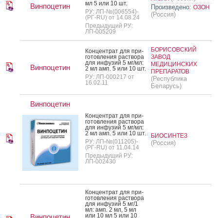
мл 5 или 10 шт.
Винпоцетин
Произведено:
ОЗОН
РУ: ЛП-№(006554)-
(Россия)
(РГ-RU) от 14.08.24
Предыдущий РУ:
ЛП-005209
БОРИСОВСКИЙ
Кон­цен­трат для при­
готов­ле­ния рас­тво­ра
ЗАВОД
для ин­фу­зий 5 мг/мл:
МЕДИЦИНСКИХ
Винпоцетин
2 мл амп. 5 или 10 шт.
ПРЕПАРАТОВ
РУ: ЛП-000217 от
(Республика
16.02.11
Беларусь)
Винпоцетин
Кон­цен­трат для при­
готов­ле­ния рас­тво­ра
для ин­фу­зий 5 мг/мл:
2 мл амп. 5 или 10 шт.
БИОСИНТЕЗ
РУ: ЛП-№(011205)-
(Россия)
(РГ-RU) от 11.04.14
Предыдущий РУ:
ЛП-002430
Кон­цен­трат для при­
готов­ле­ния рас­тво­ра
для ин­фу­зий 5 мг/1
мл: амп. 2 мл, 5 мл
или 10 мл 5 или 10
Винпоцетин