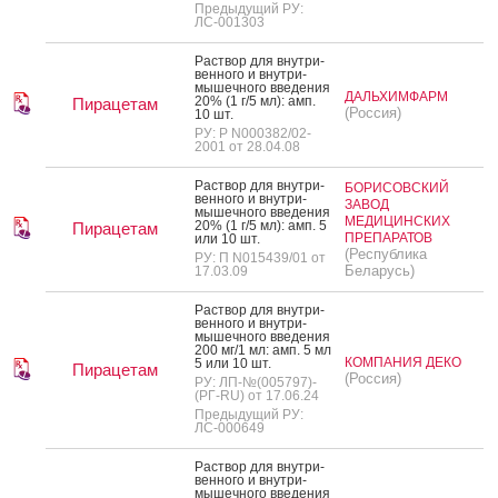
Предыдущий РУ:
ЛС-001303
Рас­твор для внут­ри­
вен­но­го и внут­ри­
мышеч­но­го вве­дения
ДАЛЬХИМФАРМ
20% (1 г/5 мл): амп.
Пирацетам
(Россия)
10 шт.
РУ: Р N000382/02-
2001 от 28.04.08
Рас­твор для внут­ри­
БОРИСОВСКИЙ
вен­но­го и внут­ри­
ЗАВОД
мышеч­но­го вве­дения
МЕДИЦИНСКИХ
20% (1 г/5 мл): амп. 5
Пирацетам
ПРЕПАРАТОВ
или 10 шт.
(Республика
РУ: П N015439/01 от
Беларусь)
17.03.09
Рас­твор для внут­ри­
вен­но­го и внут­ри­
мышеч­но­го вве­дения
200 мг/1 мл: амп. 5 мл
КОМПАНИЯ ДЕКО
5 или 10 шт.
Пирацетам
(Россия)
РУ: ЛП-№(005797)-
(РГ-RU) от 17.06.24
Предыдущий РУ:
ЛС-000649
Рас­твор для внут­ри­
вен­но­го и внут­ри­
мышеч­но­го вве­дения