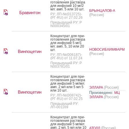
готов­ле­ния рас­тво­ра
для ин­фу­зий 10 мг/2
мл: амп. 5 или 10 шт.
БРЫНЦАЛОВ-А
Бравинтон
РУ: ЛП-№(013725)-
(Россия)
(РГ-RU) от 27.02.26
Предыдущий РУ: Р
N000345/01
Кон­цен­трат для при­
готов­ле­ния рас­тво­ра
для ин­фу­зий 5 мг/1
мл: амп. 5, 10 или 20
НОВОСИБХИМФАРМ
шт.
Винпоцетин
(Россия)
РУ: ЛП-№(006187)-
(РГ-RU) от 11.07.24
Предыдущий РУ: Р
N003781/01
Кон­цен­трат для при­
готов­ле­ния рас­тво­ра
для ин­фу­зий 5 мг/мл:
амп. 2 мл или 5 мл 5
(Россия)
ЭЛЛАРА
или 10 шт.
Винпоцетин
Произведено:
МЦ
РУ: ЛП-№(008742)-
(Россия)
ЭЛЛАРА
(РГ-RU) от 07.02.25
Предыдущий РУ:
ЛП-001169
Кон­цен­трат для при­
готов­ле­ния рас­тво­ра
для ин­фу­зий 5 мг/мл:
амп. 2 мл, 5 мл или 10
(Россия)
АТОЛЛ