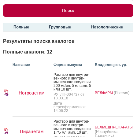
Полные
Групповые
Нозологические
Результаты поиска аналогов
Полные аналоги: 12
Название
Форма выпуска
Владелец рег. уд.
Рас­твор для внут­ри­
вен­но­го и внут­ри­
мышеч­но­го вве­дения
200 мг/мл: 5 мл амп. 5
или 10 шт.
Нотроцетам
(Россия)
ВЕЛФАРМ
РУ: ЛП-004737 от
13.03.18
Дата
переоформления:
14.06.22
Рас­твор для внут­ри­
вен­но­го и внут­ри­
БЕЛМЕДПРЕПАРАТЫ
мышеч­но­го вве­дения
Пирацетам
(Республика
1 г/5 мл: амп. 10 шт.
Беларусь)