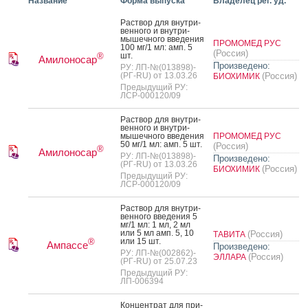
Название
Форма выпуска
Владелец рег. уд.
Рас­твор для внут­ри­
вен­но­го и внут­ри­
мышеч­но­го вве­дения
ПРОМОМЕД РУС
100 мг/1 мл: амп. 5
(Россия)
шт.
®
Амилоносар
Произведено:
РУ: ЛП-№(013898)-
(РГ-RU) от 13.03.26
(Россия)
БИОХИМИК
Предыдущий РУ:
ЛСР-000120/09
Рас­твор для внут­ри­
вен­но­го и внут­ри­
мышеч­но­го вве­дения
ПРОМОМЕД РУС
50 мг/1 мл: амп. 5 шт.
(Россия)
®
Амилоносар
РУ: ЛП-№(013898)-
Произведено:
(РГ-RU) от 13.03.26
(Россия)
БИОХИМИК
Предыдущий РУ:
ЛСР-000120/09
Рас­твор для внут­ри­
вен­но­го вве­дения 5
мг/1 мл: 1 мл, 2 мл
или 5 мл амп. 5, 10
(Россия)
ТАВИТА
или 15 шт.
®
Ампассе
Произведено:
РУ: ЛП-№(002862)-
(Россия)
ЭЛЛАРА
(РГ-RU) от 25.07.23
Предыдущий РУ:
ЛП-006394
Кон­цен­трат для при­