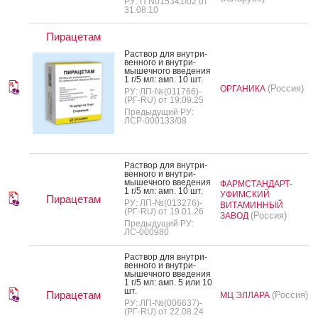
РУ: П N015341/02 от
31.08.10
Пирацетам
Рас­твор для внут­ри­
вен­но­го и внут­ри­
мышеч­но­го вве­дения
1 г/5 мл: амп. 10 шт.
(Россия)
ОРГАНИКА
РУ: ЛП-№(011766)-
(РГ-RU) от 19.09.25
Предыдущий РУ:
ЛСР-000133/08
Рас­твор для внут­ри­
вен­но­го и внут­ри­
мышеч­но­го вве­дения
ФАРМСТАНДАРТ-
1 г/5 мл: амп. 10 шт.
УФИМСКИЙ
Пирацетам
РУ: ЛП-№(013276)-
ВИТАМИННЫЙ
(РГ-RU) от 19.01.26
(Россия)
ЗАВОД
Предыдущий РУ:
ЛС-000980
Рас­твор для внут­ри­
вен­но­го и внут­ри­
мышеч­но­го вве­дения
1 г/5 мл: амп. 5 или 10
шт.
Пирацетам
(Россия)
МЦ ЭЛЛАРА
РУ: ЛП-№(006637)-
(РГ-RU) от 22.08.24