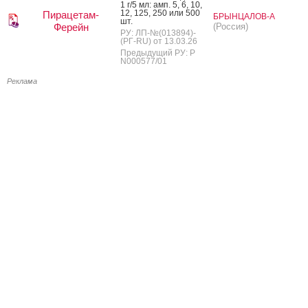
1 г/5 мл: амп. 5, 6, 10,
12, 125, 250 или 500
Пирацетам-
БРЫНЦАЛОВ-А
шт.
Ферейн
(Россия)
РУ: ЛП-№(013894)-
(РГ-RU) от 13.03.26
Предыдущий РУ: Р
N000577/01
Реклама