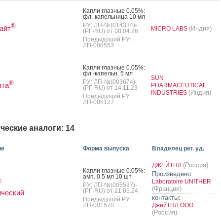
Кап­ли глаз­ные 0.05%:
фл.-ка­пель­ни­ца 10 мл
РУ: ЛП-№(014334)-
®
айт
(Индия)
MICRO LABS
(РГ-RU) от 08.04.26
Предыдущий РУ:
ЛП-008553
Кап­ли глаз­ные 0.05%:
фл.-ка­пельн. 5 мл
SUN
РУ: ЛП-№(003674)-
®
пта
PHARMACEUTICAL
(РГ-RU) от 14.11.23
(Индия)
INDUSTRIES
Предыдущий РУ:
ЛП-005127
ческие аналоги: 14
ие
Форма выпуска
Владелец рег. уд.
(Россия)
ДЖЕЙТНЛ
Кап­ли глаз­ные 0.05%:
Произведено:
амп. 0.5 мл 10 шт.
®
Laboratoire UNITHER
РУ: ЛП-№(005537)-
(Франция)
(РГ-RU) от 21.05.24
ческий
контакты:
Предыдущий РУ:
ЛП-001570
ДжейТНЛ ООО
(Россия)