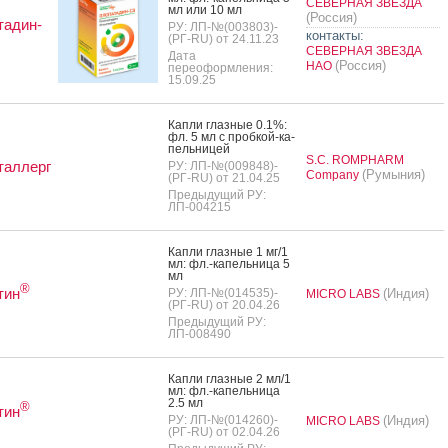
СЕВЕРНАЯ ЗВЕЗДА
мл или 10 мл
(Россия)
тадин-
РУ: ЛП-№(003803)-
контакты:
(РГ-RU) от 24.11.23
СЕВЕРНАЯ ЗВЕЗДА
Дата
(Россия)
НАО
переоформления:
15.09.25
Кап­ли глаз­ные 0.1%:
фл. 5 мл с проб­кой-ка­
пель­ни­цей
S.C. ROMPHARM
таллерг
РУ: ЛП-№(009848)-
(Румыния)
Company
(РГ-RU) от 21.04.25
Предыдущий РУ:
ЛП-004215
Кап­ли глаз­ные 1 мг/1
мл: фл.-ка­пель­ни­ца 5
мл
®
тин
РУ: ЛП-№(014535)-
(Индия)
MICRO LABS
(РГ-RU) от 20.04.26
Предыдущий РУ:
ЛП-008490
Кап­ли глаз­ные 2 мл/1
мл: фл.-ка­пель­ни­ца
2.5 мл
®
тин
РУ: ЛП-№(014260)-
(Индия)
MICRO LABS
(РГ-RU) от 02.04.26