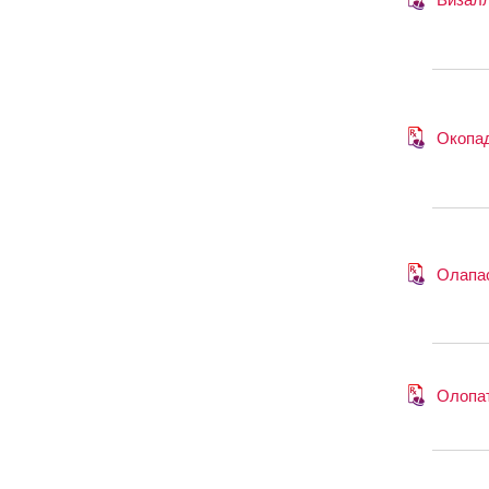
Окопа
Олапа
Олопа