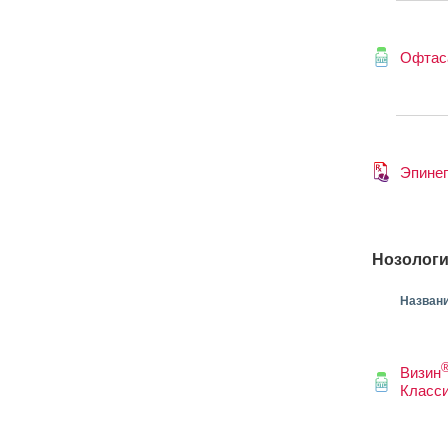
Офтас
Эпине
Нозологи
Назван
Визин
Класси