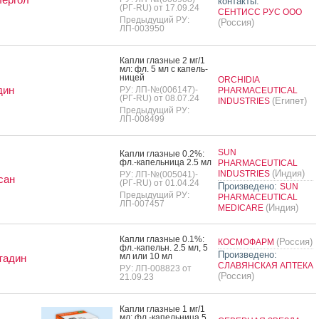
контакты:
(РГ-RU) от 17.09.24
СЕНТИСС РУС ООО
Предыдущий РУ:
(Россия)
ЛП-003950
Кап­ли глаз­ные 2 мг/1
мл: фл. 5 мл с ка­пель­
ни­цей
ORCHIDIA
дин
РУ: ЛП-№(006147)-
PHARMACEUTICAL
(РГ-RU) от 08.07.24
(Египет)
INDUSTRIES
Предыдущий РУ:
ЛП-008499
SUN
Кап­ли глаз­ные 0.2%:
фл.-ка­пель­ни­ца 2.5 мл
PHARMACEUTICAL
(Индия)
INDUSTRIES
РУ: ЛП-№(005041)-
сан
(РГ-RU) от 01.04.24
Произведено:
SUN
Предыдущий РУ:
PHARMACEUTICAL
ЛП-007457
(Индия)
MEDICARE
Кап­ли глаз­ные 0.1%:
(Россия)
КОСМОФАРМ
фл.-ка­пельн. 2.5 мл, 5
Произведено:
мл или 10 мл
тадин
СЛАВЯНСКАЯ АПТЕКА
РУ: ЛП-008823 от
(Россия)
21.09.23
Кап­ли глаз­ные 1 мг/1
мл: фл.-ка­пель­ни­ца 5