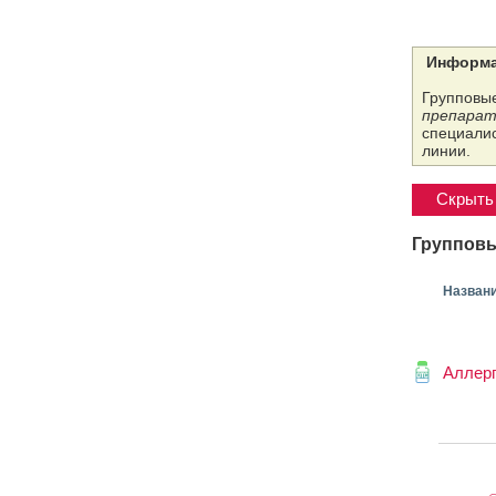
Информа
Групповые
препарат
специалис
линии.
Скрыть 
Групповы
Назван
Аллер