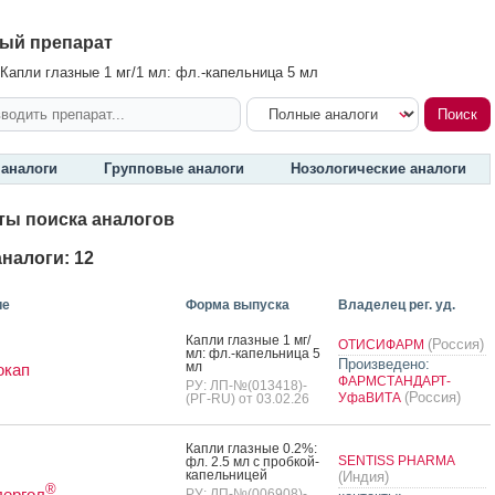
ый препарат
Капли глазные 1 мг/1 мл: фл.-капельница 5 мл
аналоги
Групповые аналоги
Нозологические аналоги
ты поиска аналогов
налоги: 12
ие
Форма выпуска
Владелец рег. уд.
Кап­ли глаз­ные 1 мг/
(Россия)
ОТИСИФАРМ
мл: фл.-ка­пель­ни­ца 5
Произведено:
мл
окап
ФАРМСТАНДАРТ-
РУ: ЛП-№(013418)-
(Россия)
УфаВИТА
(РГ-RU) от 03.02.26
Кап­ли глаз­ные 0.2%:
SENTISS PHARMA
фл. 2.5 мл с проб­кой-
ка­пель­ни­цей
(Индия)
®
лергол
РУ: ЛП-№(006908)-