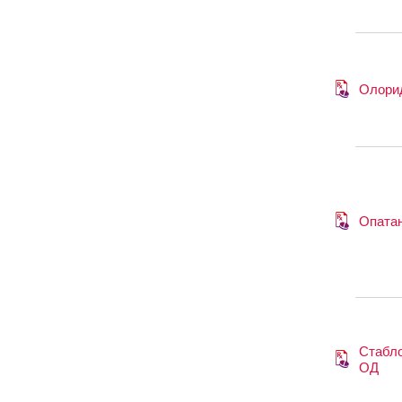
Олори
Опата
Стабл
ОД