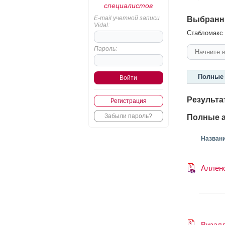
специалистов
E-mail учетной записи
Выбранн
Vidal:
Стабломакс 
Пароль:
Полные 
Результа
Регистрация
Забыли пароль?
Полные а
Назван
Аллен
Визал