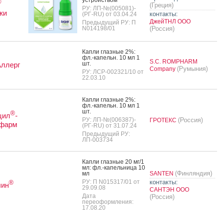
®
(Греция)
РУ: ЛП-№(005081)-
жи
контакты:
(РГ-RU) от 03.04.24
ДжейТНЛ ООО
Предыдущий РУ: П
N014198/01
(Россия)
Кап­ли глаз­ные 2%:
фл.-ка­пельн. 10 мл 1
S.C. ROMPHARM
шт.
Аллерг
(Румыния)
Company
РУ: ЛСР-002321/10 от
22.03.10
Кап­ли глаз­ные 2%:
фл.-ка­пельн. 10 мл 1
шт.
®
цил
-
РУ: ЛП-№(006387)-
(Россия)
ГРОТЕКС
фарм
(РГ-RU) от 31.07.24
Предыдущий РУ:
ЛП-003734
Кап­ли глаз­ные 20 мг/1
мл: фл.-ка­пель­ни­ца 10
(Финляндия)
мл
SANTEN
РУ: П N015317/01 от
контакты:
®
лин
29.09.08
САНТЭН ООО
Дата
(Россия)
переоформления:
17.08.20