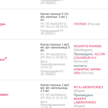
Предыдущий РУ:
ЛП-008455
Кап­ли глаз­ные 0.1%:
фл.-ка­пельн. 5 мл 1
шт.
дин
РУ: ЛП-№(002971)-
(Россия)
ГРОТЕКС
(РГ-RU) от 08.08.23
Предыдущий РУ:
ЛП-005571
Кап­ли глаз­ные 1 мг/1
NOVARTIS PHARMA
мл: фл.-ка­пель­ни­ца 5
(Швейцария)
мл
Произведено:
ALCON-
РУ: ЛП-№(000333)-
(РГ-RU) от 02.08.21
COUVREUR N.V.
®
нол
(Бельгия)
Дата
переоформления:
контакты:
22.02.22
НОВАРТИС ФАРМА
Предыдущий РУ:
(Россия)
ООО
ЛС-000661
Кап­ли глаз­ные 2 мг/1
IPCA LABORATORIES
мл: фл.-ка­пель­ни­ца
(Индия)
2.5 мл
омакс
РУ: ЛП-№(008641)-
Произведено:
(РГ-RU) от 31.01.25
MAKERS
Дата
LABORATORIES
переоформления:
(Индия)
14.08.25