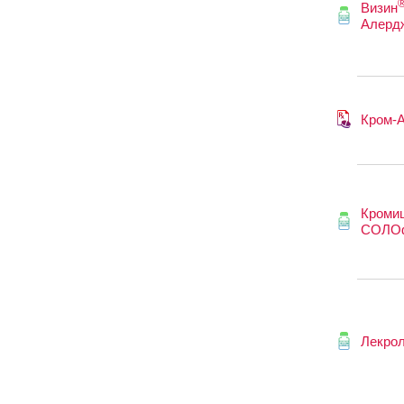
Визин
Алерд
Кром-
Кроми
СОЛО
Лекро