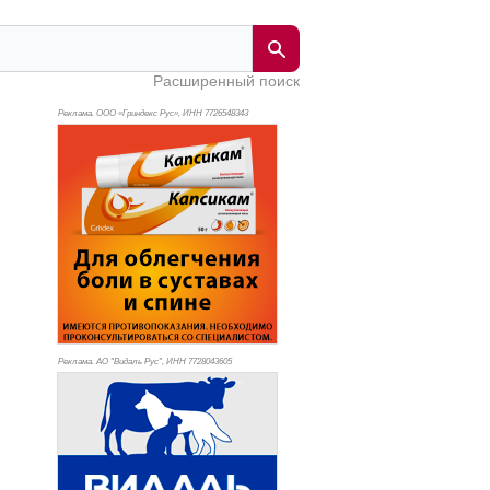
Расширенный поиск
Реклама. ООО «Гриндекс Рус», ИНН 772
6548343
Реклама. АО "Видаль Рус", ИНН 772
8043605