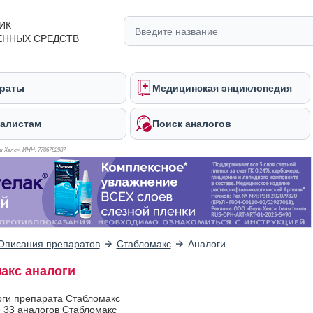
ИК
ЕННЫХ СРЕДСТВ
раты
Медицинская энциклопедия
алистам
Поиск аналогов
 Хелс», ИНН: 770
6782987
Описания препаратов
Стабломакс
Аналоги
акс аналоги
оги препарата Стабломакс
 33 аналогов Стабломакс