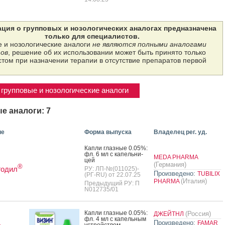
ция о групповых и нозологических аналогах предназначена
только для специалистов.
 и нозологические аналоги
не являются полными аналогами
ов
, решение об их использовании может быть принято только
том при назначении терапии в отсутствие препаратов первой
групповые и нозологические аналоги
е аналоги: 7
ие
Форма выпуска
Владелец рег. уд.
Кап­ли глаз­ные 0.05%:
фл. 6 мл с ка­пель­ни­
MEDA PHARMA
цей
(Германия)
®
годил
РУ: ЛП-№(011025)-
Произведено:
TUBILIX
(РГ-RU) от 22.07.25
(Италия)
PHARMA
Предыдущий РУ: П
N012735/01
Кап­ли глаз­ные 0.05%:
(Россия)
ДЖЕЙТНЛ
фл. 4 мл с ка­пель­ным
Произведено:
FAMAR
ус­трой­ством