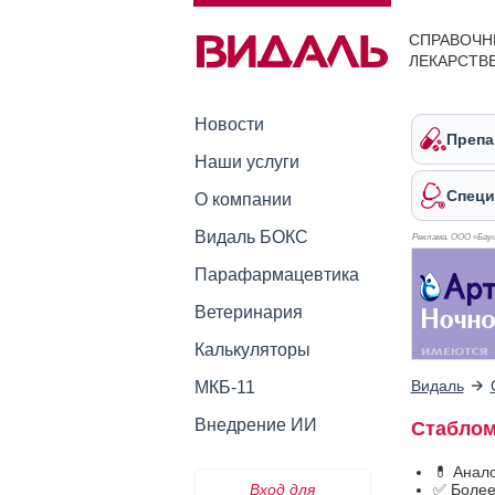
СПРАВОЧН
ЛЕКАРСТВ
Новости
Препа
Наши услуги
Специ
О компании
Видаль БОКС
Реклама. ООО «Бауш
Парафармацевтика
Ветеринария
Калькуляторы
Видаль
МКБ-11
Внедрение ИИ
Стаблом
💊 Анал
Вход для
✅ Более