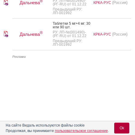
РУ: ЛП-№(001490)-
®
Дальнева
(Россия)
КРКА-РУС
(РГ-RU) от 01.12.22
Предыдущий РУ:
ЛП-001992
Таб­летки 5 мг+4 мг: 30
или 90 шт.
РУ: ЛП-№(001490)-
®
Дальнева
(Россия)
КРКА-РУС
(РГ-RU) от 01.12.22
Предыдущий РУ:
ЛП-001992
Реклама
На сайте Видаль используются файлы cookie
Ok
Продолжая, вы принимаете
пользовательское соглашение
.