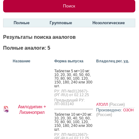
Полные
Групповые
Нозологические
Результаты поиска аналогов
Полные аналоги: 5
Название
Форма выпуска
Владелец рег. уд.
Таб­летки 5 мг+10 мг:
10, 20, 30, 40, 50, 60,
70, 80, 90, 100, 120,
150, 180, 240 или 300
шт.
РУ: ЛП-№(012667)-
(РГ-RU) от 02.12.25
Предыдущий РУ:
ЛП-003140
(Россия)
АТОЛЛ
Амлодипин +
Произведено:
ОЗОН
Лизиноприл
Таб­летки 10 мг+20 мг:
(Россия)
10, 20, 30, 40, 50, 60,
70, 80, 90, 100, 120,
150, 180, 240 или 300
шт.
РУ: ЛП-№(012667)-
(РГ-RU) от 02.12.25