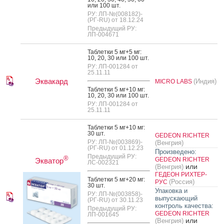
или 100 шт.
РУ: ЛП-№(008182)-
(РГ-RU) от 18.12.24
Предыдущий РУ:
ЛП-004671
Таб­летки 5 мг+5 мг:
10, 20, 30 или 100 шт.
РУ: ЛП-001284 от
25.11.11
Эквакард
(Индия)
MICRO LABS
Таб­летки 5 мг+10 мг:
10, 20, 30 или 100 шт.
РУ: ЛП-001284 от
25.11.11
Таб­летки 5 мг+10 мг:
30 шт.
GEDEON RICHTER
РУ: ЛП-№(003869)-
(Венгрия)
(РГ-RU) от 01.12.23
Произведено:
Предыдущий РУ:
®
GEDEON RICHTER
Экватор
ЛС-002321
или
(Венгрия)
ГЕДЕОН РИХТЕР-
Таб­летки 5 мг+20 мг:
(Россия)
РУС
30 шт.
Упаковка и
РУ: ЛП-№(003858)-
выпускающий
(РГ-RU) от 30.11.23
контроль качества:
Предыдущий РУ:
GEDEON RICHTER
ЛП-001645
или
(Венгрия)