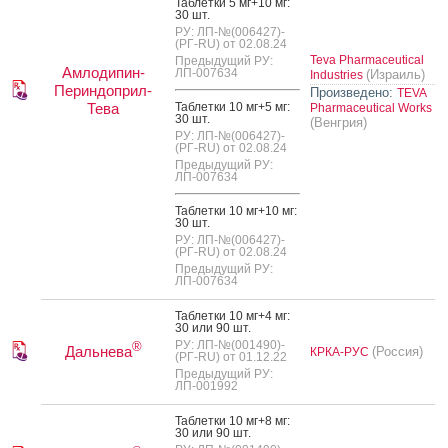
Таб­летки 5 мг+10 мг:
30 шт.
РУ: ЛП-№(006427)-
(РГ-RU) от 02.08.24
Teva Pharmaceutical
Предыдущий РУ:
Амлодипин-
ЛП-007634
(Израиль)
Industries
Периндоприл-
Произведено:
TEVA
Тева
Таб­летки 10 мг+5 мг:
Pharmaceutical Works
30 шт.
(Венгрия)
РУ: ЛП-№(006427)-
(РГ-RU) от 02.08.24
Предыдущий РУ:
ЛП-007634
Таб­летки 10 мг+10 мг:
30 шт.
РУ: ЛП-№(006427)-
(РГ-RU) от 02.08.24
Предыдущий РУ:
ЛП-007634
Таб­летки 10 мг+4 мг:
30 или 90 шт.
РУ: ЛП-№(001490)-
®
Дальнева
(Россия)
КРКА-РУС
(РГ-RU) от 01.12.22
Предыдущий РУ:
ЛП-001992
Таб­летки 10 мг+8 мг:
30 или 90 шт.