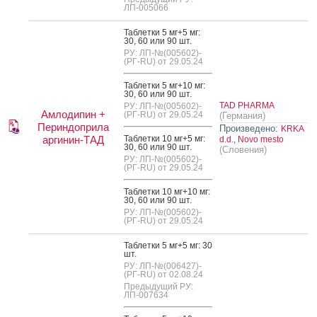
ЛП-005066
Таб­летки 5 мг+5 мг:
30, 60 или 90 шт.
РУ: ЛП-№(005602)-
(РГ-RU) от 29.05.24
Таб­летки 5 мг+10 мг:
30, 60 или 90 шт.
TAD PHARMA
РУ: ЛП-№(005602)-
Амлодипин +
(РГ-RU) от 29.05.24
(Германия)
Периндоприла
Произведено:
KRKA
аргинин-ТАД
Таб­летки 10 мг+5 мг:
d.d., Novo mesto
30, 60 или 90 шт.
(Словения)
РУ: ЛП-№(005602)-
(РГ-RU) от 29.05.24
Таб­летки 10 мг+10 мг:
30, 60 или 90 шт.
РУ: ЛП-№(005602)-
(РГ-RU) от 29.05.24
Таб­летки 5 мг+5 мг: 30
шт.
РУ: ЛП-№(006427)-
(РГ-RU) от 02.08.24
Предыдущий РУ:
ЛП-007634