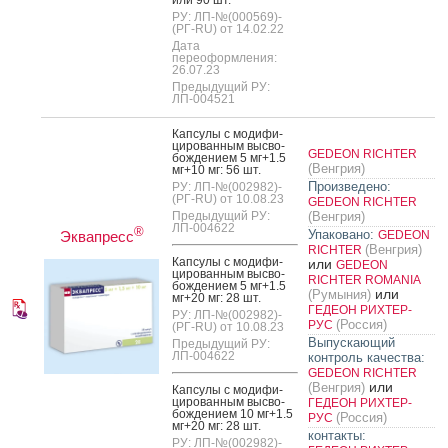
РУ: ЛП-№(000569)-
(РГ-RU) от 14.02.22
Дата
переоформления:
26.07.23
Предыдущий РУ:
ЛП-004521
Кап­су­лы с мо­дифи­
циро­ван­ным выс­во­
GEDEON RICHTER
бож­де­ни­ем 5 мг+1.5
(Венгрия)
мг+10 мг: 56 шт.
Произведено:
РУ: ЛП-№(002982)-
(РГ-RU) от 10.08.23
GEDEON RICHTER
Предыдущий РУ:
(Венгрия)
ЛП-004622
®
Упаковано:
Эквапресс
GEDEON
(Венгрия)
RICHTER
Кап­су­лы с мо­дифи­
или
GEDEON
циро­ван­ным выс­во­
RICHTER ROMANIA
бож­де­ни­ем 5 мг+1.5
или
(Румыния)
мг+20 мг: 28 шт.
ГЕДЕОН РИХТЕР-
РУ: ЛП-№(002982)-
(Россия)
РУС
(РГ-RU) от 10.08.23
Выпускающий
Предыдущий РУ:
ЛП-004622
контроль качества:
GEDEON RICHTER
или
(Венгрия)
Кап­су­лы с мо­дифи­
циро­ван­ным выс­во­
ГЕДЕОН РИХТЕР-
бож­де­ни­ем 10 мг+1.5
(Россия)
РУС
мг+20 мг: 28 шт.
контакты:
РУ: ЛП-№(002982)-