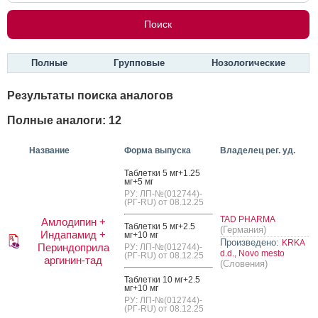
Полные
Групповые
Нозологические
Результаты поиска аналогов
Полные аналоги: 12
Название
Форма выпуска
Владелец рег. уд.
Таб­летки 5 мг+1.25
мг+5 мг
РУ: ЛП-№(012744)-
(РГ-RU) от 08.12.25
TAD PHARMA
Амлодипин +
Таб­летки 5 мг+2.5
(Германия)
Индапамид +
мг+10 мг
Произведено:
KRKA
Периндоприла
РУ: ЛП-№(012744)-
d.d., Novo mesto
(РГ-RU) от 08.12.25
аргинин-тад
(Словения)
Таб­летки 10 мг+2.5
мг+10 мг
РУ: ЛП-№(012744)-
(РГ-RU) от 08.12.25