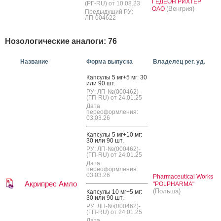
ГЕДЕОН РИХТЕР
(РГ-RU) от 10.08.23
(Венгрия)
ОАО
Предыдущий РУ:
ЛП-004622
Нозологические аналоги: 76
Название
Форма выпуска
Владелец рег. уд.
Кап­су­лы 5 мг+5 мг: 30
или 90 шт.
РУ: ЛП-№(000462)-
(ГП-RU) от 24.01.25
Дата
переоформления:
03.03.26
Кап­су­лы 5 мг+10 мг:
30 или 90 шт.
РУ: ЛП-№(000462)-
(ГП-RU) от 24.01.25
Дата
переоформления:
03.03.26
Pharmaceutical Works
Акрипрес Амло
"POLPHARMA"
(Польша)
Кап­су­лы 10 мг+5 мг:
30 или 90 шт.
РУ: ЛП-№(000462)-
(ГП-RU) от 24.01.25
Дата