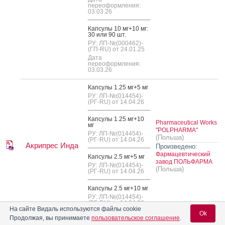
переоформления:
03.03.26
Кап­су­лы 10 мг+10 мг:
30 или 90 шт.
РУ: ЛП-№(000462)-
(ГП-RU) от 24.01.25
Дата
переоформления:
03.03.26
Кап­су­лы 1.25 мг+5 мг
РУ: ЛП-№(014454)-
(РГ-RU) от 14.04.26
Кап­су­лы 1.25 мг+10
Pharmaceutical Works
мг
"POLPHARMA"
РУ: ЛП-№(014454)-
(Польша)
(РГ-RU) от 14.04.26
Акрипрес Инда
Произведено:
Фармацевтический
Кап­су­лы 2.5 мг+5 мг
завод ПОЛЬФАРМА
РУ: ЛП-№(014454)-
(Польша)
(РГ-RU) от 14.04.26
Кап­су­лы 2.5 мг+10 мг
РУ: ЛП-№(014454)-
(РГ-RU) от 14.04.26
На сайте Видаль используются файлы cookie
Ok
Продолжая, вы принимаете
пользовательское соглашение
.
Таб­летки 5 мг+10 мг: