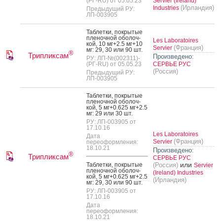
(РГ-RU) от 05.05.23
Servier (Ireland)
(Ирландия)
Industries
Предыдущий РУ:
ЛП-003905
Таб­летки, пок­ры­тые
пле­ноч­ной обо­лоч­
Les Laboratoires
кой, 10 мг+2.5 мг+10
(Франция)
Servier
мг: 29, 30 или 90 шт.
®
Трипликсам
Произведено:
РУ: ЛП-№(002311)-
(РГ-RU) от 05.05.23
СЕРВЬЕ РУС
(Россия)
Предыдущий РУ:
ЛП-003905
Таб­летки, пок­ры­тые
пле­ноч­ной обо­лоч­
кой, 5 мг+0.625 мг+2.5
мг: 29 или 30 шт.
РУ: ЛП-003905 от
17.10.16
Les Laboratoires
Дата
(Франция)
Servier
переоформления:
18.10.21
Произведено:
®
Трипликсам
СЕРВЬЕ РУС
или
Таб­летки, пок­ры­тые
(Россия)
Servier
пле­ноч­ной обо­лоч­
(Ireland) Industries
кой, 5 мг+0.625 мг+2.5
(Ирландия)
мг: 29, 30 или 90 шт.
РУ: ЛП-003905 от
17.10.16
Дата
переоформления:
18.10.21