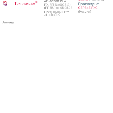
29, 30 или 90 шт.
®
Трипликсам
Произведено:
РУ: ЛП-№(002311)-
(РГ-RU) от 05.05.23
СЕРВЬЕ РУС
(Россия)
Предыдущий РУ:
ЛП-003905
Реклама