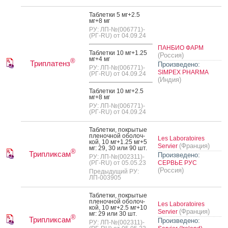
Таб­летки 5 мг+2.5
мг+8 мг
РУ: ЛП-№(006771)-
(РГ-RU) от 04.09.24
ПАНБИО ФАРМ
Таб­летки 10 мг+1.25
(Россия)
мг+4 мг
®
Триплатенз
Произведено:
РУ: ЛП-№(006771)-
SIMPEX PHARMA
(РГ-RU) от 04.09.24
(Индия)
Таб­летки 10 мг+2.5
мг+8 мг
РУ: ЛП-№(006771)-
(РГ-RU) от 04.09.24
Таб­летки, пок­ры­тые
пле­ноч­ной обо­лоч­
Les Laboratoires
кой, 10 мг+1.25 мг+5
(Франция)
Servier
мг: 29, 30 или 90 шт.
®
Трипликсам
Произведено:
РУ: ЛП-№(002311)-
(РГ-RU) от 05.05.23
СЕРВЬЕ РУС
(Россия)
Предыдущий РУ:
ЛП-003905
Таб­летки, пок­ры­тые
пле­ноч­ной обо­лоч­
Les Laboratoires
кой, 10 мг+2.5 мг+10
(Франция)
Servier
мг: 29 или 30 шт.
®
Трипликсам
Произведено:
РУ: ЛП-№(002311)-