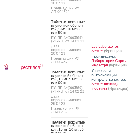
26.07.23
Предыдущий РУ:
ЛП-004521
Таб­летки, пок­ры­тые
пле­ноч­ной обо­лоч­
кой, 5 мг+10 мг: 30
или 90 шт.
РУ: ЛП-№(000569)-
(РГ-RU) от 14.02.22
Дата
Les Laboratoires
переоформления:
(Франция)
Servier
26.07.23
Произведено:
Предыдущий РУ:
Лаборатории Сервье
ЛП-004521
(Франция)
Индастри
®
Престилол
Упаковка и
Таб­летки, пок­ры­тые
выпускающий
пле­ноч­ной обо­лоч­
кой, 10 мг+5 мг: 30
контроль качества:
или 90 шт.
Servier (Ireland)
РУ: ЛП-№(000569)-
(Ирландия)
Industries
(РГ-RU) от 14.02.22
Дата
переоформления:
26.07.23
Предыдущий РУ:
ЛП-004521
Таб­летки, пок­ры­тые
пле­ноч­ной обо­лоч­
кой, 10 мг+10 мг: 30
или 90 шт.