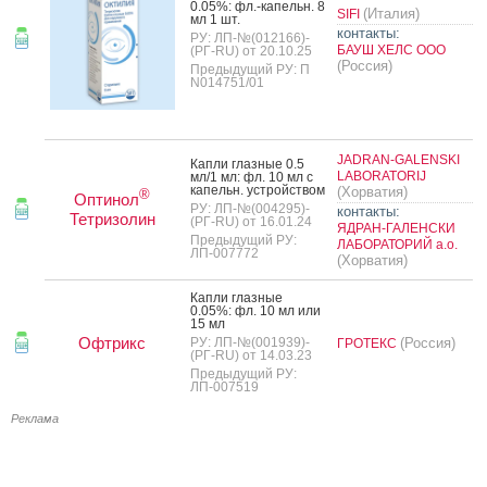
0.05%: фл.-ка­пельн. 8
(Италия)
SIFI
мл 1 шт.
контакты:
РУ: ЛП-№(012166)-
БАУШ ХЕЛС ООО
(РГ-RU) от 20.10.25
(Россия)
Предыдущий РУ: П
N014751/01
JADRAN-GALENSKI
Кап­ли глаз­ные 0.5
LABORATORIJ
мл/1 мл: фл. 10 мл с
ка­пельн. ус­трой­ством
(Хорватия)
®
Оптинол
РУ: ЛП-№(004295)-
контакты:
Тетризолин
(РГ-RU) от 16.01.24
ЯДРАН-ГАЛЕНСКИ
Предыдущий РУ:
ЛАБОРАТОРИЙ а.о.
ЛП-007772
(Хорватия)
Кап­ли глаз­ные
0.05%: фл. 10 мл или
15 мл
Офтрикс
РУ: ЛП-№(001939)-
(Россия)
ГРОТЕКС
(РГ-RU) от 14.03.23
Предыдущий РУ:
ЛП-007519
Реклама