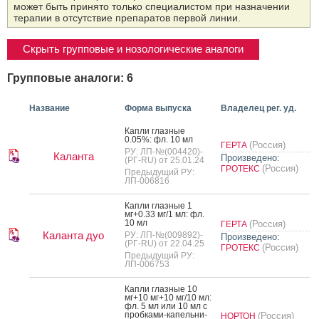
может быть принято только специалистом при назначении
терапии в отсутствие препаратов первой линии.
Скрыть групповые и нозологические аналоги
Групповые аналоги: 6
Название
Форма выпуска
Владелец рег. уд.
Кап­ли глаз­ные
0.05%: фл. 10 мл
(Россия)
ГЕРТА
РУ: ЛП-№(004420)-
Каланта
Произведено:
(РГ-RU) от 25.01.24
(Россия)
ГРОТЕКС
Предыдущий РУ:
ЛП-006816
Кап­ли глаз­ные 1
мг+0.33 мг/1 мл: фл.
10 мл
(Россия)
ГЕРТА
Каланта дуо
РУ: ЛП-№(009892)-
Произведено:
(РГ-RU) от 22.04.25
(Россия)
ГРОТЕКС
Предыдущий РУ:
ЛП-006753
Кап­ли глаз­ные 10
мг+10 мг+10 мг/10 мл:
фл. 5 мл или 10 мл с
проб­ка­ми-ка­пель­ни­
(Россия)
НОРТОН