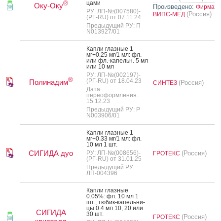
цами
®
Оку-Оку
Произведено:
Фирма
РУ: ЛП-№(007580)-
(Россия)
ВИПС-МЕД
(РГ-RU) от 07.11.24
Предыдущий РУ: П
N013927/01
Кап­ли глаз­ные 1
мг+0.25 мг/1 мл: фл.
или фл.-ка­пельн. 5 мл
или 10 мл
РУ: ЛП-№(002197)-
®
(РГ-RU) от 18.04.23
Полинадим
(Россия)
СИНТЕЗ
Дата
переоформления:
15.12.23
Предыдущий РУ: Р
N003906/01
Кап­ли глаз­ные 1
мг+0.33 мг/1 мл: фл.
10 мл 1 шт.
СИГИДА дуо
РУ: ЛП-№(008656)-
(Россия)
ГРОТЕКС
(РГ-RU) от 31.01.25
Предыдущий РУ:
ЛП-004396
Кап­ли глаз­ные
0.05%: фл. 10 мл 1
шт.; тю­бик-ка­пель­ни­
цы 0.4 мл 10, 20 или
СИГИДА
30 шт.
(Россия)
ГРОТЕКС