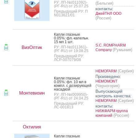
РУ: ЛП-№(011092)-
(Бельгия)
(РГ-RU) от 25.07.25
контакты:
Предыдущий РУ: П
ДжейТНЛ ООО
N013621/01
(Россия)
Кап­ли глаз­ные
0.05%: фл.-ка­пельн.
15 мл 1 шт.
S.C. ROMPHARM
ВизОптик
РУ: ЛП-№(011361)-
(Румыния)
Company
(РГ-RU) от 19.08.25
Предыдущий РУ:
ЛСР-007079/08
(Сербия)
HEMOFARM
Произведено:
Кап­ли глаз­ные
HEMOMONT
0.05%: фл. 10 мл в
компл. с до­зиру­ющей
(Черногория)
на­сад­кой
Выпускающий
Монтевизин
РУ: ЛП-№(009950)-
контроль качества:
(РГ-RU) от 24.04.25
(Сербия)
HEMOFARM
Предыдущий РУ:
контакты:
ЛС-001813
НИЖФАРМ группа
(Россия)
компаний
Октилия
Кап­ли глаз­ные