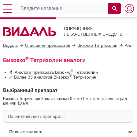
СПРАВОЧНИК
ЛЕКАРСТВЕННЫХ СРЕДСТВ
Видаль
Описания препаратов
Визокко Тетризолин
Анало
®
Визокко
Тетризолин аналоги
®
💊 Аналоги препарата Визокко
Тетризолин
®
✅ Более 33 аналогов Визокко
Тетризолин
Выбранный препарат
Визокко Тетризолин Капли глазные 0.5 мг/1 мл: фл.-капельницы 5
мл или 10 мл