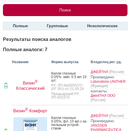
Полные
Групповые
Нозологические
Результаты поиска аналогов
Полные аналоги: 7
Название
Форма выпуска
Владелец рег. уд.
(Россия)
ДЖЕЙТНЛ
Кап­ли глаз­ные
0.05%: амп. 0.5 мл 10
Произведено:
шт.
®
Laboratoire UNITHER
Визин
РУ: ЛП-№(005537)-
(Франция)
Классический
(РГ-RU) от 21.05.24
контакты:
Предыдущий РУ:
ДжейТНЛ ООО
ЛП-001570
(Россия)
®
Визин
Комфорт
(Россия)
ДЖЕЙТНЛ
Кап­ли глаз­ные
Произведено:
0.05%: фл. 15 мл с ка­
пель­ным ус­трой­
JANSSEN
ством
PHARMACEUTICA