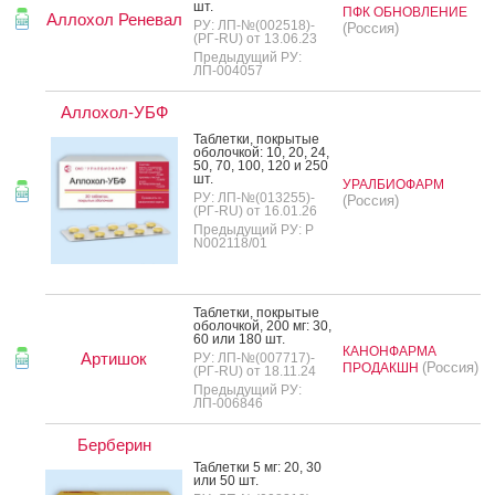
шт.
ПФК ОБНОВЛЕНИЕ
Аллохол Реневал
РУ: ЛП-№(002518)-
(Россия)
(РГ-RU) от 13.06.23
Предыдущий РУ:
ЛП-004057
Аллохол-УБФ
Таб­летки, пок­ры­тые
обо­лоч­кой: 10, 20, 24,
50, 70, 100, 120 и 250
шт.
УРАЛБИОФАРМ
РУ: ЛП-№(013255)-
(Россия)
(РГ-RU) от 16.01.26
Предыдущий РУ: Р
N002118/01
Таб­летки, пок­ры­тые
обо­лоч­кой, 200 мг: 30,
60 или 180 шт.
КАНОНФАРМА
Артишок
РУ: ЛП-№(007717)-
(Россия)
ПРОДАКШН
(РГ-RU) от 18.11.24
Предыдущий РУ:
ЛП-006846
Берберин
Таб­летки 5 мг: 20, 30
или 50 шт.