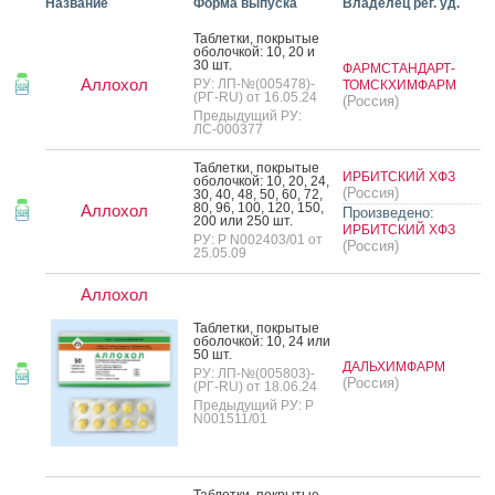
Название
Форма выпуска
Владелец рег. уд.
Таб­летки, пок­ры­тые
обо­лоч­кой: 10, 20 и
30 шт.
ФАРМСТАНДАРТ-
Аллохол
РУ: ЛП-№(005478)-
ТОМСКХИМФАРМ
(РГ-RU) от 16.05.24
(Россия)
Предыдущий РУ:
ЛС-000377
Таб­летки, пок­ры­тые
ИРБИТСКИЙ ХФЗ
обо­лоч­кой: 10, 20, 24,
(Россия)
30, 40, 48, 50, 60, 72,
80, 96, 100, 120, 150,
Аллохол
Произведено:
200 или 250 шт.
ИРБИТСКИЙ ХФЗ
РУ: Р N002403/01 от
(Россия)
25.05.09
Аллохол
Таб­летки, пок­ры­тые
обо­лоч­кой: 10, 24 или
50 шт.
ДАЛЬХИМФАРМ
РУ: ЛП-№(005803)-
(Россия)
(РГ-RU) от 18.06.24
Предыдущий РУ: Р
N001511/01
Таб­летки, пок­ры­тые