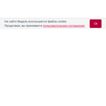
На сайте Видаль используются файлы cookie
Ok
Продолжая, вы принимаете
пользовательское соглашение
.
Вход для специалистов
E-mail учетной записи Vidal:
Пароль:
Регистрация
Забыли пароль?