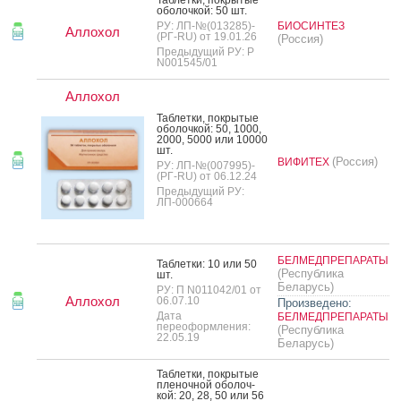
обо­лоч­кой: 50 шт.
РУ: ЛП-№(013285)-
БИОСИНТЕЗ
Аллохол
(РГ-RU) от 19.01.26
(Россия)
Предыдущий РУ: Р
N001545/01
Аллохол
Таб­летки, пок­ры­тые
обо­лоч­кой: 50, 1000,
2000, 5000 или 10000
шт.
(Россия)
ВИФИТЕХ
РУ: ЛП-№(007995)-
(РГ-RU) от 06.12.24
Предыдущий РУ:
ЛП-000664
БЕЛМЕДПРЕПАРАТЫ
Таб­летки: 10 или 50
(Республика
шт.
Беларусь)
РУ: П N011042/01 от
Аллохол
06.07.10
Произведено:
Дата
БЕЛМЕДПРЕПАРАТЫ
переоформления:
(Республика
22.05.19
Беларусь)
Таб­летки, пок­ры­тые
пле­ноч­ной обо­лоч­
кой: 20, 28, 50 или 56