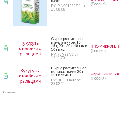
пач­ки
(Россия)
РУ: Р N001883/01 от
15.08.08
Сырье рас­ти­тель­ное
из­мель­чен­ное: 10 г,
Кукурузы
15 г, 20 г, 30 г, 40 г или
НПО МИКРОГЕН
столбики с
50 г пак.
(Россия)
рыльцами
РУ: 70/729/51 от
12.11.70
Сырье рас­ти­тель­ное
Кукурузы
цель­ное: пач­ки 30 г,
Фирма "Фито-Бот"
35 г или 40 г
столбики с
(Россия)
РУ: ЛП-000432 от
рыльцами
28.02.11
Реклама