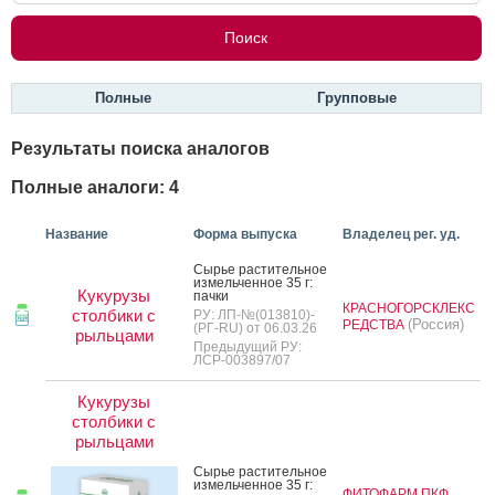
Полные
Групповые
Результаты поиска аналогов
Полные аналоги: 4
Название
Форма выпуска
Владелец рег. уд.
Сырье рас­ти­тель­ное
из­мель­чен­ное 35 г:
Кукурузы
пач­ки
КРАСНОГОРСКЛЕКС
столбики с
РУ: ЛП-№(013810)-
(Россия)
РЕДСТВА
(РГ-RU) от 06.03.26
рыльцами
Предыдущий РУ:
ЛСР-003897/07
Кукурузы
столбики с
рыльцами
Сырье рас­ти­тель­ное
из­мель­чен­ное 35 г:
ФИТОФАРМ ПКФ