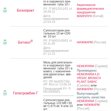
го и на­руж­но­го при­
мене­ния: ту­ба 10 г
Акционерное
РУ: П N012011/01 от
фармацевтическое
Безопрокт
26.09.11
предприятие
Дата
(Китай)
МАИНЛУН
переоформления:
22.03.24
Суп­по­зито­рии рек­
таль­ные 15 мг+200
мг: 10 шт.
РУ: Р N003145/01 от
®
Бетиол
(Россия)
НИЖФАРМ
25.11.09
Дата
переоформления:
07.12.22
Мазь для рек­таль­но­
го и на­руж­но­го при­
(Сербия)
HEMOFARM
мене­ния: ту­бы 20 г в
Произведено:
компл. с на­конеч­ни­
ком д/рек­тальн. вве­
HEMOFARM A.D.
дения
VRSAC BRANCH
РУ: ЛП-№(005739)-
PLANT SABAC
(РГ-RU) от 13.06.24
или
(Сербия)
Предыдущий РУ: П
(Россия)
НИЖФАРМ
N015945/01
Гепатромбин Г
Выпускающий
контроль качества:
Суп­по­зито­рии рек­
(Сербия)
HEMOFARM
таль­ные 120 МЕ+30
или
НИЖФАРМ
мг+1.675 мг: 6 или 10
(Россия)
шт.