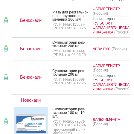
ФАРМРЕГИСТР
Мазь для рек­таль­но­
(Россия)
го и на­руж­но­го при­
Произведено:
мене­ния 200 мг/г
Бензокаин
ТУЛЬСКАЯ
РУ: ЛП-№(011558)-
ФАРМАЦЕВТИЧЕСКА
(РГ-RU) от 04.09.25
(Россия)
Я ФАБРИКА
Суп­по­зито­рии рек­
таль­ные 206 мг
Бензокаин
(Россия)
АВВА РУС
РУ: ЛП-№(010444)-
(РГ-RU) от 05.06.25
ФАРМРЕГИСТР
(Россия)
Суп­по­зито­рии рек­
таль­ные 206 мг
Произведено:
Бензокаин
РУ: ЛП-№(012699)-
ТУЛЬСКАЯ
(РГ-RU) от 04.12.25
ФАРМАЦЕВТИЧЕСКА
(Россия)
Я ФАБРИКА
Новокаин
Суп­по­зито­рии рек­
таль­ные 100 мг: 10
шт.
ДАЛЬХИМФАРМ
РУ: ЛП-№(007957)-
(Россия)
(РГ-RU) от 04.12.24
Предыдущий РУ: Р
N001052/03