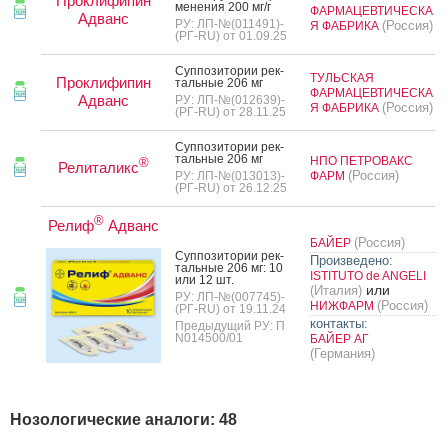
Проклифипин
мене­ния 200 мг/г
ФАРМАЦЕВТИЧЕСКА
Адванс
РУ: ЛП-№(011491)-
(Россия)
Я ФАБРИКА
(РГ-RU) от 01.09.25
Суп­по­зито­рии рек­
ТУЛЬСКАЯ
Проклифипин
таль­ные 206 мг
ФАРМАЦЕВТИЧЕСКА
Адванс
РУ: ЛП-№(012639)-
(Россия)
Я ФАБРИКА
(РГ-RU) от 28.11.25
Суп­по­зито­рии рек­
таль­ные 206 мг
НПО ПЕТРОВАКС
®
Релиталикс
(Россия)
РУ: ЛП-№(013013)-
ФАРМ
(РГ-RU) от 26.12.25
®
Релиф
Адванс
(Россия)
БАЙЕР
Суп­по­зито­рии рек­
Произведено:
таль­ные 206 мг: 10
ISTITUTO de ANGELI
или 12 шт.
или
(Италия)
РУ: ЛП-№(007745)-
(Россия)
НИЖФАРМ
(РГ-RU) от 19.11.24
контакты:
Предыдущий РУ: П
N014500/01
БАЙЕР АГ
(Германия)
Нозологические аналоги: 48