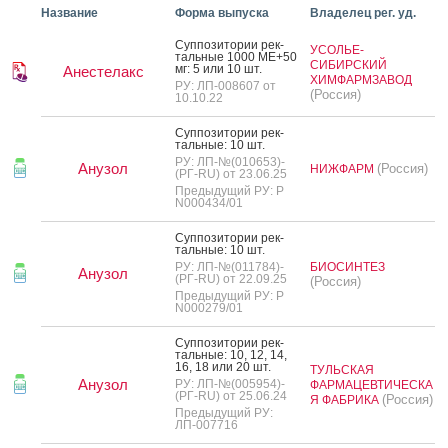
Название
Форма выпуска
Владелец рег. уд.
Суп­по­зито­рии рек­
УСОЛЬЕ-
таль­ные 1000 МЕ+50
СИБИРСКИЙ
мг: 5 или 10 шт.
Анестелакс
ХИМФАРМЗАВОД
РУ: ЛП-008607 от
(Россия)
10.10.22
Суп­по­зито­рии рек­
таль­ные: 10 шт.
РУ: ЛП-№(010653)-
Анузол
(Россия)
НИЖФАРМ
(РГ-RU) от 23.06.25
Предыдущий РУ: Р
N000434/01
Суп­по­зито­рии рек­
таль­ные: 10 шт.
РУ: ЛП-№(011784)-
БИОСИНТЕЗ
Анузол
(РГ-RU) от 22.09.25
(Россия)
Предыдущий РУ: Р
N000279/01
Суп­по­зито­рии рек­
таль­ные: 10, 12, 14,
16, 18 или 20 шт.
ТУЛЬСКАЯ
Анузол
РУ: ЛП-№(005954)-
ФАРМАЦЕВТИЧЕСКА
(РГ-RU) от 25.06.24
(Россия)
Я ФАБРИКА
Предыдущий РУ:
ЛП-007716