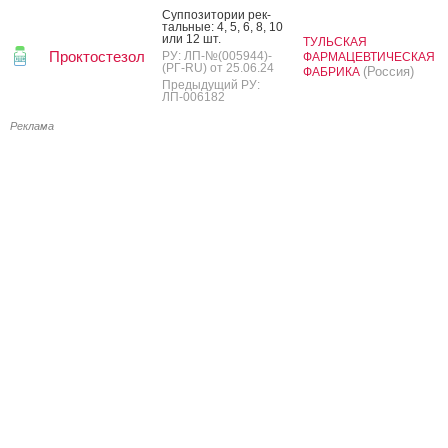
Суп­по­зито­рии рек­
таль­ные: 4, 5, 6, 8, 10
или 12 шт.
ТУЛЬСКАЯ
Проктостезол
РУ: ЛП-№(005944)-
ФАРМАЦЕВТИЧЕСКАЯ
(РГ-RU) от 25.06.24
(Россия)
ФАБРИКА
Предыдущий РУ:
ЛП-006182
Реклама