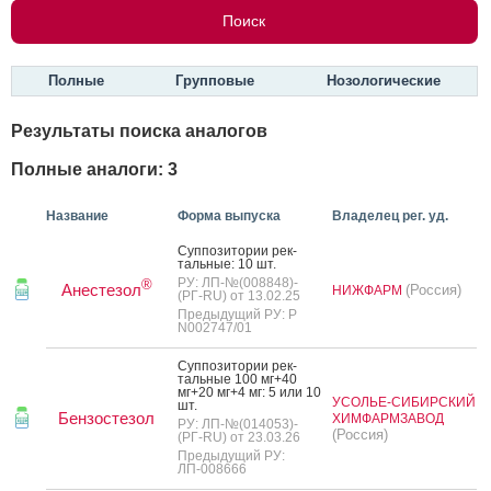
Полные
Групповые
Нозологические
Результаты поиска аналогов
Полные аналоги: 3
Название
Форма выпуска
Владелец рег. уд.
Суп­по­зито­рии рек­
таль­ные: 10 шт.
РУ: ЛП-№(008848)-
®
Анестезол
(Россия)
НИЖФАРМ
(РГ-RU) от 13.02.25
Предыдущий РУ: Р
N002747/01
Суп­по­зито­рии рек­
таль­ные 100 мг+40
мг+20 мг+4 мг: 5 или 10
УСОЛЬЕ-СИБИРСКИЙ
шт.
Бензостезол
ХИМФАРМЗАВОД
РУ: ЛП-№(014053)-
(Россия)
(РГ-RU) от 23.03.26
Предыдущий РУ:
ЛП-008666