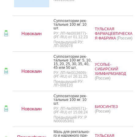
Суп­по­зито­рии рек­
таль­ные 100 мг: 10
шт.
ТУЛЬСКАЯ
Новокаин
РУ: ЛП-№(003877)-
ФАРМАЦЕВТИЧЕСКА
(РГ-RU) от 01.12.23
(Россия)
Я ФАБРИКА
Предыдущий РУ:
ЛП-005078
Суп­по­зито­рии рек­
таль­ные 100 мг: 5, 10,
15, 20, 25, 30, 35, 40,
УСОЛЬЕ-
45 или 50 шт.
СИБИРСКИЙ
Новокаин
РУ: ЛП-№(012609)-
ХИМФАРМЗАВОД
(РГ-RU) от 26.11.25
(Россия)
Предыдущий РУ:
ЛП-008120
Суп­по­зито­рии рек­
таль­ные 100 мг: 10
шт.
БИОСИНТЕЗ
Новокаин
РУ: ЛП-№(006571)-
(Россия)
(РГ-RU) от 15.08.24
Предыдущий РУ: Р
N000353/01
Мазь для рек­таль­но­
го и на­руж­но­го при­
ТУЛЬСКАЯ