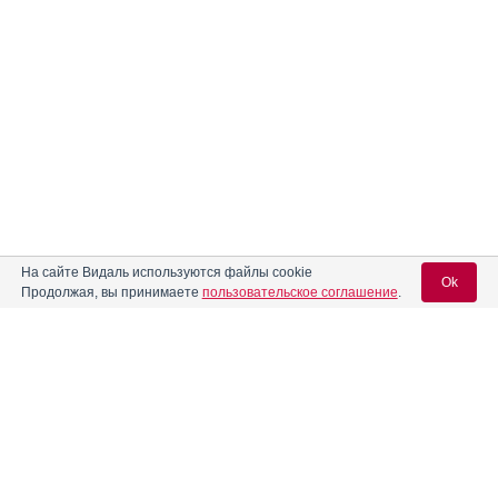
На сайте Видаль используются файлы cookie
Ok
Продолжая, вы принимаете
пользовательское соглашение
.
Вход для специалистов
E-mail учетной записи Vidal:
Пароль: