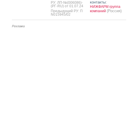
контакты:
РУ: ЛП-№(006086)-
(РГ-RU) от 01.07.24
НИЖФАРМ группа
(Россия)
Предыдущий РУ: П
компаний
N015945/02
Реклама