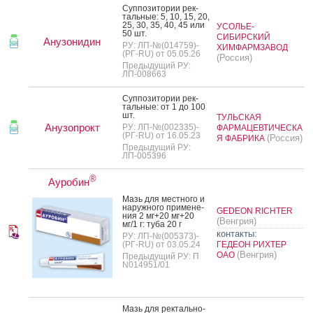
Суп­по­зито­рии рек­
таль­ные: 5, 10, 15, 20,
25, 30, 35, 40, 45 или
УСОЛЬЕ-
50 шт.
СИБИРСКИЙ
Анузонидин
РУ: ЛП-№(014759)-
ХИМФАРМЗАВОД
(РГ-RU) от 05.05.26
(Россия)
Предыдущий РУ:
ЛП-008663
Суп­по­зито­рии рек­
таль­ные: от 1 до 100
шт.
ТУЛЬСКАЯ
Анузопрокт
РУ: ЛП-№(002335)-
ФАРМАЦЕВТИЧЕСКА
(РГ-RU) от 16.05.23
(Россия)
Я ФАБРИКА
Предыдущий РУ:
ЛП-005396
®
Ауробин
Мазь для мес­тно­го и
на­руж­но­го при­мене­
GEDEON RICHTER
ния 2 мг+20 мг+20
(Венгрия)
мг/1 г: ту­ба 20 г
контакты:
РУ: ЛП-№(005373)-
(РГ-RU) от 03.05.24
ГЕДЕОН РИХТЕР
(Венгрия)
ОАО
Предыдущий РУ: П
N014951/01
Мазь для рек­таль­но­