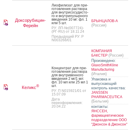
Ли­офи­лизат для при­
готов­ле­ния рас­тво­ра
для внут­ри­сосу­дис­то­
го и внут­ри­пузыр­но­го
вве­дения 10 мг: фл. 1
Доксорубицин-
БРЫНЦАЛОВ-А
или 5 шт.
Ферейн
(Россия)
РУ: ЛП-№(007724)-
(РГ-RU) от 18.11.24
Предыдущий РУ: Р
N003268/01
КОМПАНИЯ
(Россия)
БАКСТЕР
Произведено:
GlaxoSmithKline
Кон­цен­трат для при­
Manufacturing
готов­ле­ния рас­тво­ра
(Италия)
для внут­ри­вен­но­го
вве­дения 2 мг/1 мл:
Упаковка и
фл. 10 мл или 25 мл 1
выпускающий
шт.
®
Келикс
контроль качества:
РУ: П N015921/01 от
JANSSEN
15.07.09
PHARMACEUTICA
Дата
(Бельгия)
переоформления:
20.04.22
контакты:
ЯНССЕН,
фармацевтическое
подразделение ООО
"Джонсон & Джонсон"