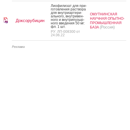
Ли­офи­лизат для при­
готов­ле­ния рас­тво­ра
для внут­ри­ар­те­ри­
ОМУТНИНСКАЯ
аль­но­го, внут­ри­вен­
НАУЧНАЯ ОПЫТНО-
но­го и внут­ри­пузыр­
Доксорубицин
ПРОМЫШЛЕННАЯ
но­го вве­дения 50 мг:
фл. 1 шт.
(Россия)
БАЗА
РУ: ЛП-008300 от
24.06.22
Реклама