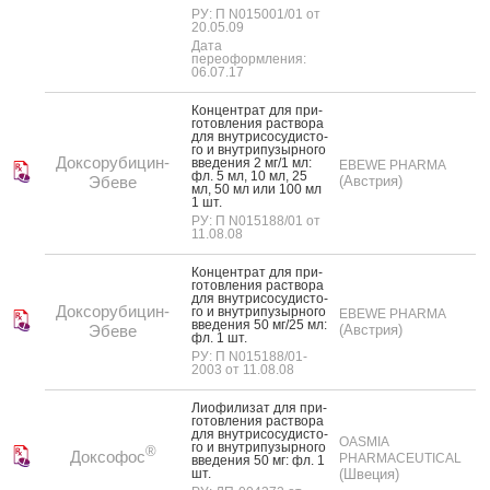
РУ: П N015001/01 от
20.05.09
Дата
переоформления:
06.07.17
Кон­цен­трат для при­
готов­ле­ния рас­тво­ра
для внут­ри­сосу­дис­то­
го и внут­ри­пузыр­но­го
Доксорубицин-
вве­дения 2 мг/1 мл:
EBEWE PHARMA
фл. 5 мл, 10 мл, 25
Эбеве
(Австрия)
мл, 50 мл или 100 мл
1 шт.
РУ: П N015188/01 от
11.08.08
Кон­цен­трат для при­
готов­ле­ния рас­тво­ра
для внут­ри­сосу­дис­то­
Доксорубицин-
го и внут­ри­пузыр­но­го
EBEWE PHARMA
вве­дения 50 мг/25 мл:
Эбеве
(Австрия)
фл. 1 шт.
РУ: П N015188/01-
2003 от 11.08.08
Ли­офи­лизат для при­
готов­ле­ния рас­тво­ра
для внут­ри­сосу­дис­то­
OASMIA
го и внут­ри­пузыр­но­го
®
Доксофос
PHARMACEUTICAL
вве­дения 50 мг: фл. 1
шт.
(Швеция)