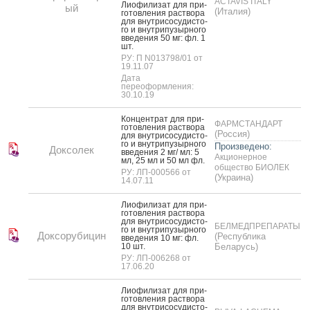
ACTAVIS ITALY
Ли­офи­лизат для при­
ый
(Италия)
готов­ле­ния рас­тво­ра
для внут­ри­сосу­дис­то­
го и внут­ри­пузыр­но­го
вве­дения 50 мг: фл. 1
шт.
РУ: П N013798/01 от
19.11.07
Дата
переоформления:
30.10.19
Кон­цен­трат для при­
ФАРМСТАНДАРТ
готов­ле­ния рас­тво­ра
(Россия)
для внут­ри­сосу­дис­то­
го и внут­ри­пузыр­но­го
Произведено:
Доксолек
вве­дения 2 мг/ мл: 5
Акционерное
мл, 25 мл и 50 мл фл.
общество БИОЛЕК
РУ: ЛП-000566 от
(Украина)
14.07.11
Ли­офи­лизат для при­
готов­ле­ния рас­тво­ра
для внут­ри­сосу­дис­то­
БЕЛМЕДПРЕПАРАТЫ
го и внут­ри­пузыр­но­го
Доксорубицин
(Республика
вве­дения 10 мг: фл.
10 шт.
Беларусь)
РУ: ЛП-006268 от
17.06.20
Ли­офи­лизат для при­
готов­ле­ния рас­тво­ра
для внут­ри­сосу­дис­то­