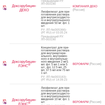
Предыдущий РУ:
ЛП-003190
Доксорубицин-
КОМПАНИЯ ДЕКО
ДЕКО
(Россия)
Ли­офи­лизат для при­
готов­ле­ния рас­тво­ра
для внут­ри­сосу­дис­то­
го и внут­ри­пузыр­но­го
вве­дения 50 мг: фл. 1
шт.
РУ: ЛП-№(005366)-
(РГ-RU) от 03.05.24
Предыдущий РУ:
ЛП-003190
Кон­цен­трат для при­
готов­ле­ния рас­тво­ра
для внут­ри­ар­те­ри­
аль­но­го, внут­ри­вен­
но­го и внут­ри­пузыр­
Доксорубицин-
но­го вве­дения 2 мг/1
(Россия)
ВЕРОФАРМ
мл: фл. 5 мл 1 или 5
®
ЛЭНС
шт., фл. 12.5 мл, 25
мл, 37.5 мл или 75 мл
1 шт.
РУ: ЛП-№(003183)-
(РГ-RU) от 14.09.23
Ли­офи­лизат для при­
готов­ле­ния рас­тво­ра
для внут­ри­сосу­дис­то­
го и внут­ри­пузыр­но­го
вве­дения 10 мг: фл. 1
Доксорубицин-
(Россия)
шт.
ВЕРОФАРМ
®
ЛЭНС