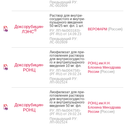
Предыдущий РУ:
ЛС-002609
Рас­твор для внут­ри­
сосу­дис­то­го и внут­ри­
пузыр­но­го вве­дения
50 мг/25 мл: фл. 1 шт.
Доксорубицин-
(Россия)
ВЕРОФАРМ
®
РУ: ЛП-№(003183)-
ЛЭНС
(РГ-RU) от 14.09.23
Предыдущий РУ:
ЛС-002609
Ли­офи­лизат для при­
готов­ле­ния рас­тво­ра
для внут­ри­сосу­дис­то­
го и внут­ри­пузыр­но­го
РОНЦ им.Н.Н.
Доксорубицин-
вве­дения 10 мг: фл.
Блохина Минздрава
РОНЦ
РУ: ЛП-№(004758)-
(Россия)
России
(РГ-RU) от 29.02.24
Предыдущий РУ:
ЛП-002524
Ли­офи­лизат для при­
готов­ле­ния рас­тво­ра
для внут­ри­сосу­дис­то­
го и внут­ри­пузыр­но­го
РОНЦ им.Н.Н.
Доксорубицин-
вве­дения 50 мг: фл.
Блохина Минздрава
РОНЦ
РУ: ЛП-№(004758)-
(Россия)
России
(РГ-RU) от 29.02.24
Предыдущий РУ:
ЛП-002524