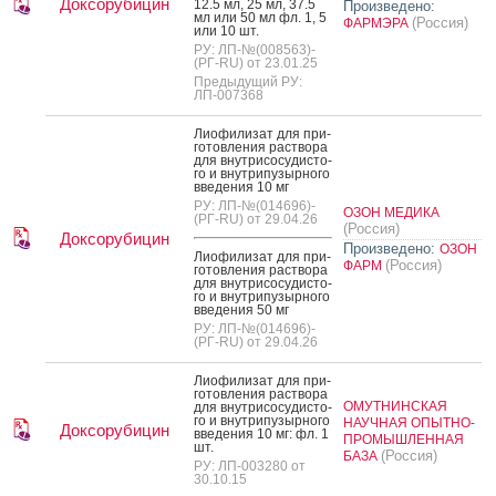
Доксорубицин
12.5 мл, 25 мл, 37.5
Произведено:
мл или 50 мл фл. 1, 5
(Россия)
ФАРМЭРА
или 10 шт.
РУ: ЛП-№(008563)-
(РГ-RU) от 23.01.25
Предыдущий РУ:
ЛП-007368
Ли­офи­лизат для при­
готов­ле­ния рас­тво­ра
для внут­ри­сосу­дис­то­
го и внут­ри­пузыр­но­го
вве­дения 10 мг
РУ: ЛП-№(014696)-
ОЗОН МЕДИКА
(РГ-RU) от 29.04.26
(Россия)
Доксорубицин
Произведено:
ОЗОН
Ли­офи­лизат для при­
(Россия)
ФАРМ
готов­ле­ния рас­тво­ра
для внут­ри­сосу­дис­то­
го и внут­ри­пузыр­но­го
вве­дения 50 мг
РУ: ЛП-№(014696)-
(РГ-RU) от 29.04.26
Ли­офи­лизат для при­
готов­ле­ния рас­тво­ра
ОМУТНИНСКАЯ
для внут­ри­сосу­дис­то­
го и внут­ри­пузыр­но­го
НАУЧНАЯ ОПЫТНО-
Доксорубицин
вве­дения 10 мг: фл. 1
ПРОМЫШЛЕННАЯ
шт.
(Россия)
БАЗА
РУ: ЛП-003280 от
30.10.15