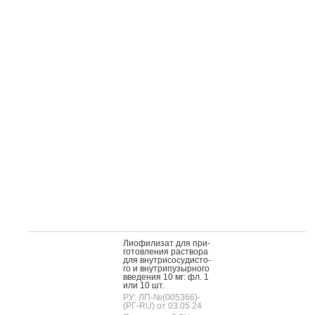
Ли­офи­лизат для при­
готов­ле­ния рас­тво­ра
для внут­ри­сосу­дис­то­
го и внут­ри­пузыр­но­го
вве­дения 10 мг: фл. 1
или 10 шт.
РУ: ЛП-№(005366)-
(РГ-RU) от 03.05.24