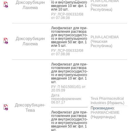
PLIVA-LACHEMA
Доксорубицин
го и внут­ри­пузыр­но­го
(Чешская
вве­дения 10 мг: фл. 1
Лахема
или 10 шт.
Республика)
РУ: ЛСР-006332/08
от 07.08.08
Ли­офи­лизат для при­
готов­ле­ния рас­тво­ра
для внут­ри­сосу­дис­то­
PLIVA-LACHEMA
Доксорубицин
го и внут­ри­пузыр­но­го
(Чешская
вве­дения 50 мг: фл. 1
Лахема
или 5 шт.
Республика)
РУ: ЛСР-006332/08
от 07.08.08
Ли­офи­лизат для при­
готов­ле­ния рас­тво­ра
для внут­ри­сосу­дис­то­
го и внут­ри­пузыр­но­го
вве­дения 10 мг: фл. 1
шт.
РУ: П N015001/01 от
20.05.09
Дата
Teva Pharmaceutical
переоформления:
06.07.17
(Израиль)
Industries
Доксорубицин-
Произведено:
Тева
Ли­офи­лизат для при­
PHARMACHEMIE
готов­ле­ния рас­тво­ра
(Нидерланды)
для внут­ри­сосу­дис­то­
го и внут­ри­пузыр­но­го
вве­дения 50 мг: фл. 1
шт.