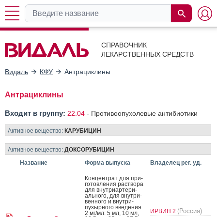
СПРАВОЧНИК
ЛЕКАРСТВЕННЫХ СРЕДСТВ
Видаль
КФУ
Антрациклины
Антрациклины
Входит в группу:
22.04
-
Противоопухолевые антибиотики
Активное вещество:
КАРУБИЦИН
Активное вещество:
ДОКСОРУБИЦИН
Название
Форма выпуска
Владелец рег. уд.
Кон­цен­трат для при­
готов­ле­ния рас­тво­ра
для внут­ри­ар­те­ри­
аль­но­го, для внут­ри­
вен­но­го и внут­ри­
пузыр­но­го вве­дения
(Россия)
ИРВИН 2
2 мг/мл: 5 мл, 10 мл,