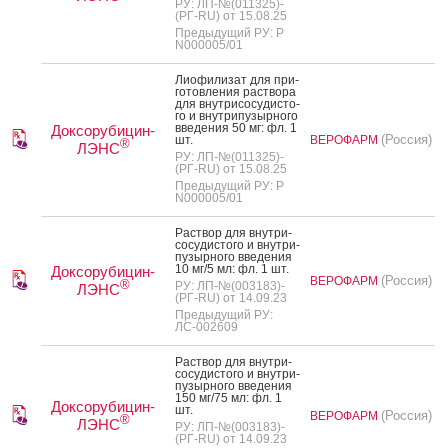
РУ: ЛП-№(011325)-
(РГ-RU) от 15.08.25
Предыдущий РУ: Р
N000005/01
Ли­офи­лизат для при­
готов­ле­ния рас­тво­ра
для внут­ри­сосу­дис­то­
го и внут­ри­пузыр­но­го
вве­дения 50 мг: фл. 1
Доксорубицин-
(Россия)
шт.
ВЕРОФАРМ
®
ЛЭНС
РУ: ЛП-№(011325)-
(РГ-RU) от 15.08.25
Предыдущий РУ: Р
N000005/01
Рас­твор для внут­ри­
сосу­дис­то­го и внут­ри­
пузыр­но­го вве­дения
10 мг/5 мл: фл. 1 шт.
Доксорубицин-
(Россия)
ВЕРОФАРМ
®
РУ: ЛП-№(003183)-
ЛЭНС
(РГ-RU) от 14.09.23
Предыдущий РУ:
ЛС-002609
Рас­твор для внут­ри­
сосу­дис­то­го и внут­ри­
пузыр­но­го вве­дения
150 мг/75 мл: фл. 1
Доксорубицин-
шт.
(Россия)
ВЕРОФАРМ
®
ЛЭНС
РУ: ЛП-№(003183)-
(РГ-RU) от 14.09.23