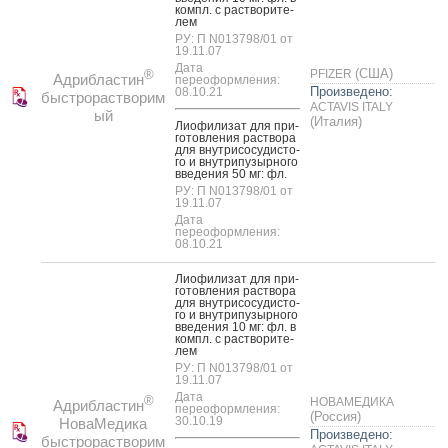
компл. с рас­тво­рите­
лем
РУ: П N013798/01 от
19.11.07
Дата
(США)
PFIZER
®
Адрибластин
переоформления:
Произведено:
08.10.21
быстрорастворим
ACTAVIS ITALY
ый
(Италия)
Ли­офи­лизат для при­
готов­ле­ния рас­тво­ра
для внут­ри­сосу­дис­то­
го и внут­ри­пузыр­но­го
вве­дения 50 мг: фл.
РУ: П N013798/01 от
19.11.07
Дата
переоформления:
08.10.21
Ли­офи­лизат для при­
готов­ле­ния рас­тво­ра
для внут­ри­сосу­дис­то­
го и внут­ри­пузыр­но­го
вве­дения 10 мг: фл. в
компл. с рас­тво­рите­
лем
РУ: П N013798/01 от
19.11.07
Дата
®
НОВАМЕДИКА
Адрибластин
переоформления:
(Россия)
30.10.19
НоваМедика
Произведено:
быстрорастворим