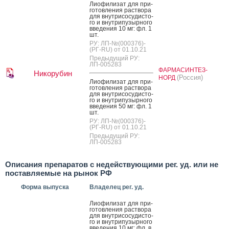
Ли­офи­лизат для при­
готов­ле­ния рас­тво­ра
для внут­ри­сосу­дис­то­
го и внут­ри­пузыр­но­го
вве­дения 10 мг: фл. 1
шт.
РУ: ЛП-№(000376)-
(РГ-RU) от 01.10.21
Предыдущий РУ:
ЛП-005283
ФАРМАСИНТЕЗ-
Никорубин
(Россия)
НОРД
Ли­офи­лизат для при­
готов­ле­ния рас­тво­ра
для внут­ри­сосу­дис­то­
го и внут­ри­пузыр­но­го
вве­дения 50 мг: фл. 1
шт.
РУ: ЛП-№(000376)-
(РГ-RU) от 01.10.21
Предыдущий РУ:
ЛП-005283
Описания препаратов с недействующими рег. уд. или не
поставляемые на рынок РФ
Форма выпуска
Владелец рег. уд.
Ли­офи­лизат для при­
готов­ле­ния рас­тво­ра
для внут­ри­сосу­дис­то­
го и внут­ри­пузыр­но­го
вве­дения 10 мг: фл. в