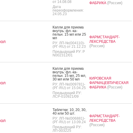
от 14.08.08
(Россия)
ФАБРИКА
Дата
переоформления:
24.05.23
Кап­ли для при­ема
внутрь: фл.-ка­
пельн. 15 мл или 25
ФАРМСТАНДАРТ-
мл
лол
ЛЕКСРЕДСТВА
РУ: ЛП-№(004110)-
(Россия)
(РГ-RU) от 21.12.23
Предыдущий РУ: Р
N002312/01
Кап­ли для при­ема
внутрь: фл.-ка­
пельн. 15 мл, 25 мл,
КИРОВСКАЯ
30 мл или 50 мл
лол
ФАРМАЦЕВТИЧЕСКАЯ
РУ: ЛП-№(009781)-
(Россия)
ФАБРИКА
(РГ-RU) от 15.04.25
Предыдущий РУ:
ЛСР-010921/09
Таб­летки: 10, 20, 30,
40 или 50 шт.
ФАРМСТАНДАРТ-
РУ: ЛП-№(006881)-
лол
ЛЕКСРЕДСТВА
(РГ-RU) от 13.09.24
(Россия)
Предыдущий РУ:
ЛП-003225