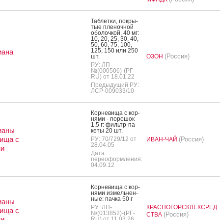
Таб­летки, пок­ры­
тые пле­ноч­ной
обо­лоч­кой, 40 мг:
10, 20, 25, 30, 40,
50, 60, 75, 100,
125, 150 или 250
иана
(Россия)
шт.
ОЗОН
РУ: ЛП-
№(000506)-(РГ-
RU) от 18.01.22
Предыдущий РУ:
ЛСР-009033/10
Кор­не­вища с кор­
ня­ми - по­рошок
1.5 г: филь­тр-па­
ианы
кеты 20 шт.
ища с
РУ: 70/729/12 от
(Россия)
ИВАН-ЧАЙ
28.04.05
ми
Дата
переоформления:
04.09.12
Кор­не­вища с кор­
ня­ми из­мель­чен­
ные: пач­ка 50 г
ианы
РУ: ЛП-
КРАСНОГОРСКЛЕКСРЕД
ища с
№(013852)-(РГ-
(Россия)
СТВА
ми
RU) от 11.03.26