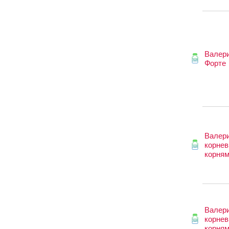
Валер
Форте
Валер
корнев
корня
Валер
корнев
корня