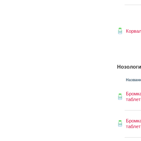
Корва
Нозологи
Назван
Бромк
таблет
Бромк
таблет