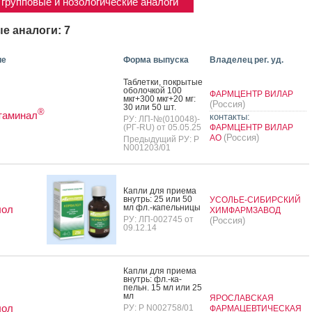
групповые и нозологические аналоги
е аналоги: 7
ие
Форма выпуска
Владелец рег. уд.
Таб­летки, пок­ры­тые
обо­лоч­кой 100
ФАРМЦЕНТР ВИЛАР
мкг+300 мкг+20 мг:
(Россия)
30 или 50 шт.
®
таминал
контакты:
РУ: ЛП-№(010048)-
(РГ-RU) от 05.05.25
ФАРМЦЕНТР ВИЛАР
(Россия)
АО
Предыдущий РУ: Р
N001203/01
Кап­ли для при­ема
внутрь: 25 или 50
УСОЛЬЕ-СИБИРСКИЙ
мл фл.-ка­пель­ни­цы
лол
ХИМФАРМЗАВОД
РУ: ЛП-002745 от
(Россия)
09.12.14
Кап­ли для при­ема
внутрь: фл.-ка­
пельн. 15 мл или 25
мл
ЯРОСЛАВСКАЯ
лол
РУ: Р N002758/01
ФАРМАЦЕВТИЧЕСКАЯ