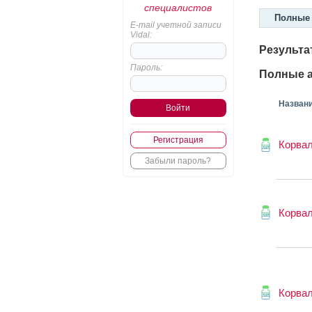
специалистов
Полные 
E-mail учетной записи
Vidal:
Результа
Пароль:
Полные а
Назван
Регистрация
Корва
Забыли пароль?
Корва
Корва