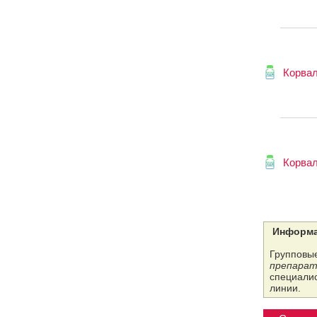
Корва
Корва
Информа
Групповые
препарат
специалис
линии.