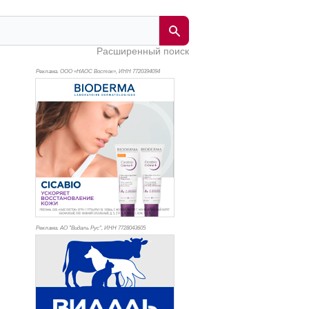
Расширенный поиск
Реклама. ООО «НАОС Восток», ИНН 772
0394094
Реклама. АО "Видаль Рус", ИНН 772
8043605