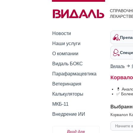
СПРАВОЧН
ЛЕКАРСТВ
Новости
Препа
Наши услуги
Специ
О компании
Видаль БОКС
Видаль
Парафармацевтика
Корвало
Ветеринария
💊 Анал
Калькуляторы
✅ Более
МКБ-11
Выбранн
Внедрение ИИ
Корвалол Ка
Вход для