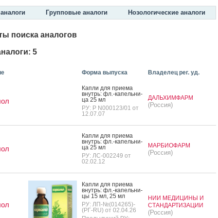
аналоги
Групповые аналоги
Нозологические аналоги
ты поиска аналогов
налоги: 5
ие
Форма выпуска
Владелец рег. уд.
Кап­ли для при­ема
внутрь: фл.-ка­пель­ни­
ДАЛЬХИМФАРМ
ца 25 мл
лол
(Россия)
РУ: Р N000123/01 от
12.07.07
Кап­ли для при­ема
внутрь: фл.-ка­пель­ни­
МАРБИОФАРМ
ца 25 мл
лол
(Россия)
РУ: ЛС-002249 от
02.02.12
Кап­ли для при­ема
внутрь: фл.-ка­пель­ни­
цы 15 мл, 25 мл
НИИ МЕДИЦИНЫ И
лол
РУ: ЛП-№(014265)-
СТАНДАРТИЗАЦИИ
(РГ-RU) от 02.04.26
(Россия)