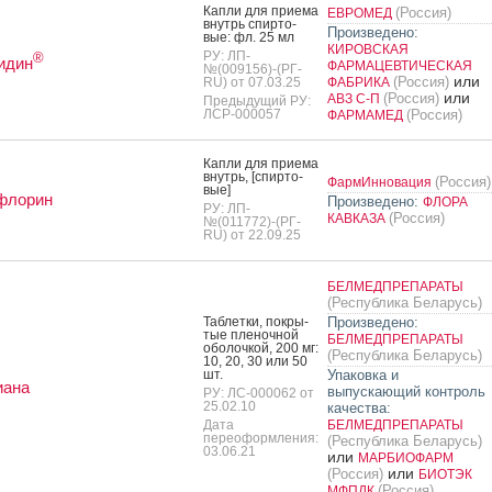
Кап­ли для при­ема
(Россия)
ЕВРОМЕД
внутрь спир­то­
Произведено:
вые: фл. 25 мл
КИРОВСКАЯ
РУ: ЛП-
®
идин
ФАРМАЦЕВТИЧЕСКАЯ
№(009156)-(РГ-
или
(Россия)
RU) от 07.03.25
ФАБРИКА
или
(Россия)
АВЗ С-П
Предыдущий РУ:
ЛСР-000057
(Россия)
ФАРМАМЕД
Кап­ли для при­ема
внутрь, [спир­то­
(Россия)
ФармИнновация
вые]
флорин
Произведено:
ФЛОРА
РУ: ЛП-
(Россия)
КАВКАЗА
№(011772)-(РГ-
RU) от 22.09.25
БЕЛМЕДПРЕПАРАТЫ
(Республика Беларусь)
Таб­летки, пок­ры­
Произведено:
тые пле­ноч­ной
БЕЛМЕДПРЕПАРАТЫ
обо­лоч­кой, 200 мг:
(Республика Беларусь)
10, 20, 30 или 50
шт.
Упаковка и
иана
выпускающий контроль
РУ: ЛС-000062 от
25.02.10
качества:
Дата
БЕЛМЕДПРЕПАРАТЫ
переоформления:
(Республика Беларусь)
03.06.21
или
МАРБИОФАРМ
или
(Россия)
БИОТЭК
(Россия)
МФПДК