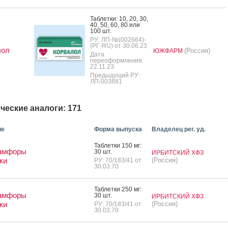
Таб­летки: 10, 20, 30,
40, 50, 60, 80 или
100 шт.
РУ: ЛП-№(002664)-
(РГ-RU) от 30.06.23
лол
(Россия)
ЮЖФАРМ
Дата
переоформления:
22.11.23
Предыдущий РУ:
ЛП-003881
ческие аналоги: 171
ие
Форма выпуска
Владелец рег. уд.
Таб­летки 150 мг:
амфоры
30 шт.
ИРБИТСКИЙ ХФЗ
ки
(Россия)
РУ: 70/183/41 от
30.03.70
Таб­летки 250 мг:
амфоры
30 шт.
ИРБИТСКИЙ ХФЗ
ки
(Россия)
РУ: 70/183/41 от
30.03.70