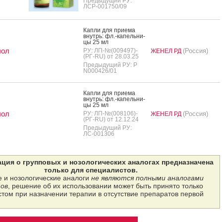
Предыдущий РУ:
ЛСР-001750/09
Кап­ли для при­ема
внутрь: фл.-ка­пель­ни­
цы 25 мл
лол
РУ: ЛП-№(009497)-
(Россия)
ЖЕНЕЛ РД
(РГ-RU) от 28.03.25
Предыдущий РУ: Р
N000426/01
Кап­ли для при­ема
внутрь: фл.-ка­пель­ни­
цы 25 мл
лол
РУ: ЛП-№(008106)-
(Россия)
ЖЕНЕЛ РД
(РГ-RU) от 12.12.24
Предыдущий РУ:
ЛС-001306
ция о групповых и нозологических аналогах предназначена
только для специалистов.
 и нозологические аналоги
не являются полными аналогами
ов
, решение об их использовании может быть принято только
том при назначении терапии в отсутствие препаратов первой