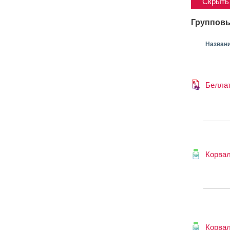
Скрыть 
Групповы
Назван
Белла
Корва
Корва