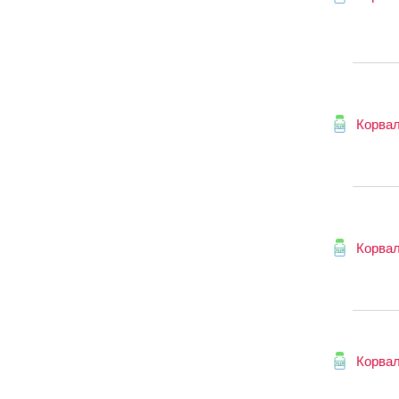
Корва
Корва
Корва