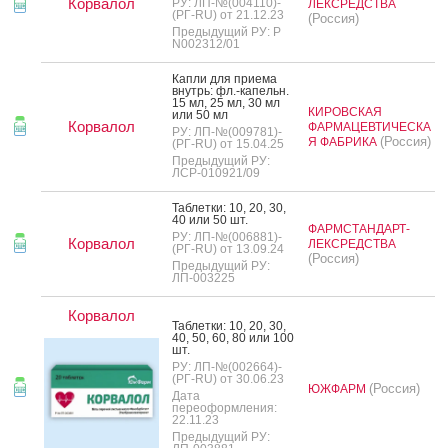
Корвалол
РУ: ЛП-№(004110)-
ЛЕКСРЕДСТВА
(РГ-RU) от 21.12.23
(Россия)
Предыдущий РУ: Р
N002312/01
Кап­ли для при­ема
внутрь: фл.-ка­пельн.
15 мл, 25 мл, 30 мл
КИРОВСКАЯ
или 50 мл
Корвалол
ФАРМАЦЕВТИЧЕСКА
РУ: ЛП-№(009781)-
(Россия)
Я ФАБРИКА
(РГ-RU) от 15.04.25
Предыдущий РУ:
ЛСР-010921/09
Таб­летки: 10, 20, 30,
40 или 50 шт.
ФАРМСТАНДАРТ-
РУ: ЛП-№(006881)-
Корвалол
ЛЕКСРЕДСТВА
(РГ-RU) от 13.09.24
(Россия)
Предыдущий РУ:
ЛП-003225
Корвалол
Таб­летки: 10, 20, 30,
40, 50, 60, 80 или 100
шт.
РУ: ЛП-№(002664)-
(РГ-RU) от 30.06.23
(Россия)
ЮЖФАРМ
Дата
переоформления:
22.11.23
Предыдущий РУ: