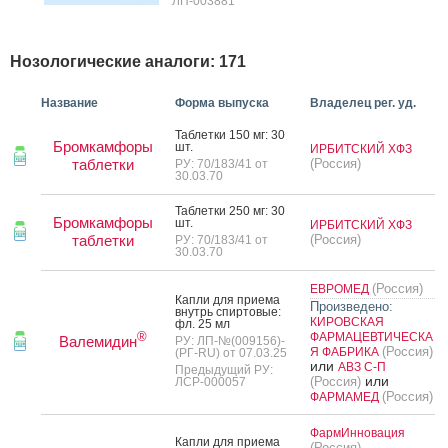
ЛП-003881
Нозологические аналоги: 171
Название
Форма выпуска
Владелец рег. уд.
Таб­летки 150 мг: 30
Бромкамфоры
шт.
ИРБИТСКИЙ ХФЗ
таблетки
(Россия)
РУ: 70/183/41 от
30.03.70
Таб­летки 250 мг: 30
Бромкамфоры
шт.
ИРБИТСКИЙ ХФЗ
таблетки
(Россия)
РУ: 70/183/41 от
30.03.70
(Россия)
ЕВРОМЕД
Кап­ли для при­ема
Произведено:
внутрь спир­то­вые:
КИРОВСКАЯ
фл. 25 мл
®
ФАРМАЦЕВТИЧЕСКА
Валемидин
РУ: ЛП-№(009156)-
(Россия)
Я ФАБРИКА
(РГ-RU) от 07.03.25
или
АВЗ С-П
Предыдущий РУ:
или
(Россия)
ЛСР-000057
(Россия)
ФАРМАМЕД
ФармИнновация
Кап­ли для при­ема
(Россия)