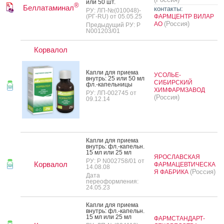
или 50 шт.
®
Беллатаминал
контакты:
РУ: ЛП-№(010048)-
(РГ-RU) от 05.05.25
ФАРМЦЕНТР ВИЛАР
(Россия)
АО
Предыдущий РУ: Р
N001203/01
Корвалол
Кап­ли для при­ема
УСОЛЬЕ-
внутрь: 25 или 50 мл
СИБИРСКИЙ
фл.-ка­пель­ни­цы
ХИМФАРМЗАВОД
РУ: ЛП-002745 от
(Россия)
09.12.14
Кап­ли для при­ема
внутрь: фл.-ка­пельн.
15 мл или 25 мл
ЯРОСЛАВСКАЯ
РУ: Р N002758/01 от
Корвалол
ФАРМАЦЕВТИЧЕСКА
14.08.08
(Россия)
Я ФАБРИКА
Дата
переоформления:
24.05.23
Кап­ли для при­ема
внутрь: фл.-ка­пельн.
15 мл или 25 мл
ФАРМСТАНДАРТ-