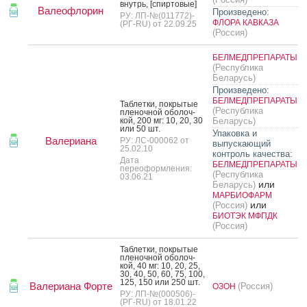
внутрь, [спир­то­вые]
Валеофлорин
Произведено:
РУ: ЛП-№(011772)-
ФЛОРА КАВКАЗА
(РГ-RU) от 22.09.25
(Россия)
БЕЛМЕДПРЕПАРАТЫ
(Республика
Беларусь)
Произведено:
БЕЛМЕДПРЕПАРАТЫ
Таб­летки, пок­ры­тые
(Республика
пле­ноч­ной обо­лоч­
кой, 200 мг: 10, 20, 30
Беларусь)
или 50 шт.
Упаковка и
Валериана
РУ: ЛС-000062 от
выпускающий
25.02.10
контроль качества:
Дата
БЕЛМЕДПРЕПАРАТЫ
переоформления:
(Республика
03.06.21
или
Беларусь)
МАРБИОФАРМ
или
(Россия)
БИОТЭК МФПДК
(Россия)
Таб­летки, пок­ры­тые
пле­ноч­ной обо­лоч­
кой, 40 мг: 10, 20, 25,
30, 40, 50, 60, 75, 100,
125, 150 или 250 шт.
Валериана Форте
(Россия)
ОЗОН
РУ: ЛП-№(000506)-
(РГ-RU) от 18.01.22