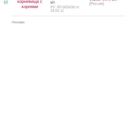
корневища с
шт.
(Россия)
корнями
РУ: ЛП-000436 от
28.02.11
Реклама