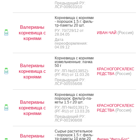
Предыдущий РУ:
ЛСР-009033/10
Кор­не­вища с кор­ня­ми
- по­рошок 1.5 г: филь­
тр-па­кеты 20 шт.
Валерианы
РУ: 70/729/12 от
корневища с
(Россия)
ИВАН-ЧАЙ
28.04.05
корнями
Дата
переоформления:
04.09.12
Кор­не­вища с кор­ня­ми
из­мель­чен­ные: пач­ка
Валерианы
50 г
КРАСНОГОРСКЛЕКС
корневища с
РУ: ЛП-№(013852)-
(Россия)
РЕДСТВА
(РГ-RU) от 11.03.26
корнями
Предыдущий РУ:
ЛСР-005556/08
Кор­не­вища с кор­ня­ми
по­рошок: филь­тр-па­
Валерианы
кеты 1.5 г 20 шт.
КРАСНОГОРСКЛЕКС
корневища с
РУ: ЛП-№(013917)-
(Россия)
РЕДСТВА
(РГ-RU) от 13.03.26
корнями
Предыдущий РУ:
ЛСР-001908/08
Сырье рас­ти­тель­ное
- по­рошок 1.5 г: филь­
Валерианы
тр-па­кеты 10 или 20
Фирма "Фито-Бот"