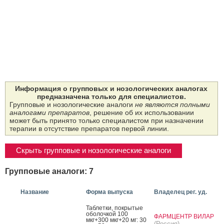
Информация о групповых и нозологических аналогах
предназначена только для специалистов.
Групповые и нозологические аналоги
не являются полными
аналогами препаратов
, решение об их использовании
может быть принято только специалистом при назначении
терапии в отсутствие препаратов первой линии.
Скрыть групповые и нозологические аналоги
Групповые аналоги: 7
Название
Форма выпуска
Владелец рег. уд.
Таб­летки, пок­ры­тые
обо­лоч­кой 100
ФАРМЦЕНТР ВИЛАР
мкг+300 мкг+20 мг: 30
(Россия)