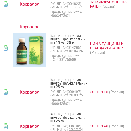
ТАТХИМФАРМПРЕПА
Корвалол
РУ: ЛП-№(004823)-
(Россия)
РАТЫ
(РГ-RU) от 11.03.24
Предыдущий РУ: Р
N003473/01
Корвалол
Кап­ли для при­ема
внутрь: фл.-ка­пель­ни­
цы 15 мл, 25 мл
НИИ МЕДИЦИНЫ И
РУ: ЛП-№(014265)-
СТАНДАРТИЗАЦИИ
(РГ-RU) от 02.04.26
(Россия)
Предыдущий РУ:
ЛСР-001750/09
Кап­ли для при­ема
внутрь: фл.-ка­пель­ни­
цы 25 мл
Корвалол
РУ: ЛП-№(009497)-
(Россия)
ЖЕНЕЛ РД
(РГ-RU) от 28.03.25
Предыдущий РУ: Р
N000426/01
Кап­ли для при­ема
внутрь: фл.-ка­пель­ни­
цы 25 мл
Корвалол
РУ: ЛП-№(008106)-
(Россия)
ЖЕНЕЛ РД
(РГ-RU) от 12.12.24