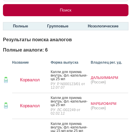
Полные
Групповые
Нозологические
Результаты поиска аналогов
Полные аналоги: 6
Название
Форма выпуска
Владелец рег. уд.
Кап­ли для при­ема
внутрь: фл.-ка­пель­ни­
ДАЛЬХИМФАРМ
ца 25 мл
Корвалол
(Россия)
РУ: Р N000123/01 от
12.07.07
Кап­ли для при­ема
внутрь: фл.-ка­пель­ни­
МАРБИОФАРМ
ца 25 мл
Корвалол
(Россия)
РУ: ЛС-002249 от
02.02.12
Кап­ли для при­ема
внутрь: фл.-ка­пель­ни­
цы 15 мл или 25 мл