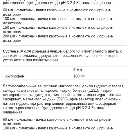
разведенная (для доведения до рН 3.2-4.5), вода очищенная.
60 мл - флаконы - пачки картонные в комплекте со шприцем-
дозатором.
100 мл - флаконы - пачки картонные в комплекте со шприцем-
дозатором.
150 мл - флаконы - пачки картонные в комплекте со шприцем-
дозатором.
200 мл - флаконы - пачки картонные в комплекте со шприцем-
дозатором.
Суспензия для приема внутрь
белого или почти белого цвета, с
запахом апельсина; допускается расслоение суспензии, которое
устраняется при взбалтывании.
5 мл
ибупрофен
100 мг
Вспомогательные вещества
: макроголглицерила гидроксистеарат,
камедь ксантановая, глицерол, натрия бензоат (Е211), натрия
дигидрофосфата дигидрат, лимонной кислоты моногидрат, натрия
сахаринат, мальтитол жидкий (Е965), ароматизатор апельсиновый,
натрия гидроксида раствор концентрированный или фосфорная
кислота разведенная (для доведения до рН 3.2-4.5), вода
очищенная.
60 мл - флаконы - пачки картонные в комплекте со шприцем-
дозатором.
100 мл - флаконы - пачки картонные в комплекте со шприцем-