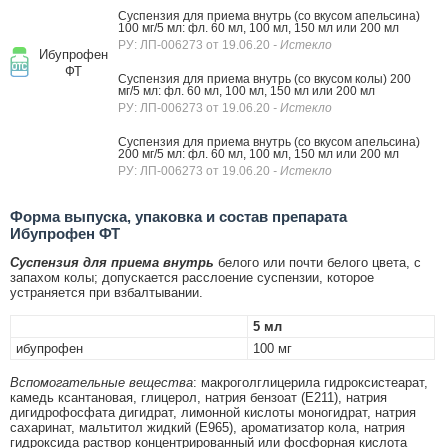
Суспензия для приема внутрь (со вкусом апельсина)
100 мг/5 мл: фл. 60 мл, 100 мл, 150 мл или 200 мл
РУ: ЛП-006273 от 19.06.20
- Истекло
Ибупрофен
ФТ
Суспензия для приема внутрь (со вкусом колы) 200
мг/5 мл: фл. 60 мл, 100 мл, 150 мл или 200 мл
РУ: ЛП-006273 от 19.06.20
- Истекло
Суспензия для приема внутрь (со вкусом апельсина)
200 мг/5 мл: фл. 60 мл, 100 мл, 150 мл или 200 мл
РУ: ЛП-006273 от 19.06.20
- Истекло
Форма выпуска, упаковка и состав препарата
Ибупрофен ФТ
Суспензия для приема внутрь
белого или почти белого цвета, с
запахом колы; допускается расслоение суспензии, которое
устраняется при взбалтывании.
5 мл
ибупрофен
100 мг
Вспомогательные вещества
: макроголглицерила гидроксистеарат,
камедь ксантановая, глицерол, натрия бензоат (Е211), натрия
дигидрофосфата дигидрат, лимонной кислоты моногидрат, натрия
сахаринат, мальтитол жидкий (Е965), ароматизатор кола, натрия
гидроксида раствор концентрированный или фосфорная кислота