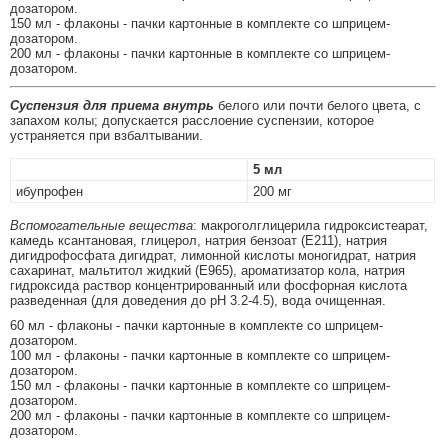
дозатором.
150 мл - флаконы - пачки картонные в комплекте со шприцем-
дозатором.
200 мл - флаконы - пачки картонные в комплекте со шприцем-
дозатором.
Суспензия для приема внутрь
белого или почти белого цвета, с
запахом колы; допускается расслоение суспензии, которое
устраняется при взбалтывании.
5 мл
ибупрофен
200 мг
Вспомогательные вещества
: макроголглицерила гидроксистеарат,
камедь ксантановая, глицерол, натрия бензоат (Е211), натрия
дигидрофосфата дигидрат, лимонной кислоты моногидрат, натрия
сахаринат, мальтитол жидкий (Е965), ароматизатор кола, натрия
гидроксида раствор концентрированный или фосфорная кислота
разведенная (для доведения до рН 3.2-4.5), вода очищенная.
60 мл - флаконы - пачки картонные в комплекте со шприцем-
дозатором.
100 мл - флаконы - пачки картонные в комплекте со шприцем-
дозатором.
150 мл - флаконы - пачки картонные в комплекте со шприцем-
дозатором.
200 мл - флаконы - пачки картонные в комплекте со шприцем-
дозатором.