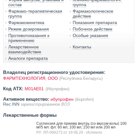
состав
группа
Фармако-терапевтическая
Фармакологическое
группа
действие
Фармакокинетика
Показания препарата
Режим дозирования
Побочное действие
Противопоказания к
Особые указания
применению
Лекарственное
Контакты
взаимодействие
Аналоги препарата
Владелец регистрационного удостоверения:
ФАРМТЕХНОЛОГИЯ, ООО
(Республика Беларусь)
Код ATX:
M01AE01
(Ибупрофен)
Активное вещество:
ибупрофен
(ibuprofen)
Rec.INN
зарегистрированное ВОЗ
Лекарственные формы
Суспензия для приема внутрь (со вкусом колы) 100
мг/5 мл: фл. 60 мл, 100 мл, 150 мл или 200 мл
РУ: ЛП-006273 от 19.06.20
- Истекло