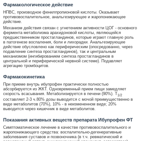
Фармакологическое действие
НПВС, производное фенилпропионовой кислоты. Оказывает
противовоспалительное, анальгезирующее и жаропонижающее
действие.
Механизм действия связан с угнетением активности ЦОГ - основного
фермента метаболизма арахидоновой кислоты, являющейся
предшественником простагландинов, которые играют главную роль
в патогенезе воспаления, боли и лихорадки. Анальгезирующее
действие обусловлено как периферическим (опосредованно, через
подавление синтеза простагландинов), так и центральным
механизмом (ингибированием синтеза простагландинов в
центральной и периферической нервной системе). Подавляет
агрегацию тромбоцитов.
Фармакокинетика
При приеме внутрь ибупрофен практически полностью
абсорбируется из ЖКТ. Одновременный прием пищи замедляет
скорость всасывания. Метаболизируется в печени (90%). T
1/2
составляет 2-3 ч.80% дозы выводится с мочой преимущественно в
виде метаболитов (70%), 10% - в неизмененном виде; 20%
выводится через кишечник в виде метаболитов.
Показания активных веществ препарата Ибупрофен ФТ
Симптоматическое лечение в качестве противовоспалительного и
жаропонижающего средства: воспалительно-дегенеративные
заболевания суставов и позвоночника (в т.ч. ревматический и