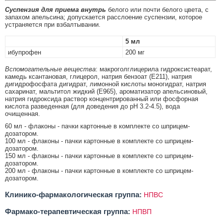
Суспензия для приема внутрь
белого или почти белого цвета, с
запахом апельсина; допускается расслоение суспензии, которое
устраняется при взбалтывании.
5 мл
ибупрофен
200 мг
Вспомогательные вещества
: макроголглицерила гидроксистеарат,
камедь ксантановая, глицерол, натрия бензоат (Е211), натрия
дигидрофосфата дигидрат, лимонной кислоты моногидрат, натрия
сахаринат, мальтитол жидкий (Е965), ароматизатор апельсиновый,
натрия гидроксида раствор концентрированный или фосфорная
кислота разведенная (для доведения до рН 3.2-4.5), вода
очищенная.
60 мл - флаконы - пачки картонные в комплекте со шприцем-
дозатором.
100 мл - флаконы - пачки картонные в комплекте со шприцем-
дозатором.
150 мл - флаконы - пачки картонные в комплекте со шприцем-
дозатором.
200 мл - флаконы - пачки картонные в комплекте со шприцем-
дозатором.
Клинико-фармакологическая группа:
НПВС
Фармако-терапевтическая группа:
НПВП