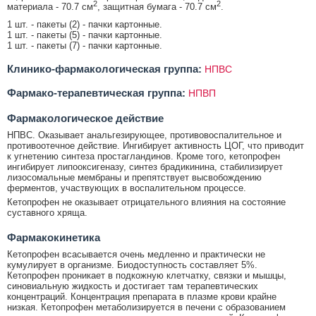
2
2
материала - 70.7 см
, защитная бумага - 70.7 см
.
1 шт. - пакеты (2) - пачки картонные.
1 шт. - пакеты (5) - пачки картонные.
1 шт. - пакеты (7) - пачки картонные.
Клинико-фармакологическая группа:
НПВС
Фармако-терапевтическая группа:
НПВП
Фармакологическое действие
НПВС. Оказывает анальгезирующее, противовоспалительное и
противоотечное действие. Ингибирует активность ЦОГ, что приводит
к угнетению синтеза простагландинов. Кроме того, кетопрофен
ингибирует липооксигеназу, синтез брадикинина, стабилизирует
лизосомальные мембраны и препятствует высвобождению
ферментов, участвующих в воспалительном процессе.
Кетопрофен не оказывает отрицательного влияния на состояние
суставного хряща.
Фармакокинетика
Кетопрофен всасывается очень медленно и практически не
кумулирует в организме. Биодоступность составляет 5%.
Кетопрофен проникает в подкожную клетчатку, связки и мышцы,
синовиальную жидкость и достигает там терапевтических
концентраций. Концентрация препарата в плазме крови крайне
низкая. Кетопрофен метаболизируется в печени с образованием