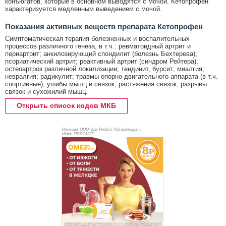
конъюгатов, которые в основном выводятся с мочой. Кетопрофен
характеризуется медленным выведением с мочой.
Показания активных веществ препарата Кетопрофен
Симптоматическая терапия болезненных и воспалительных
процессов различного генеза, в т.ч.: ревматоидный артрит и
периартрит; анкилозирующий спондилит (болезнь Бехтерева);
псориатический артрит; реактивный артрит (синдром Рейтера);
остеоартроз различной локализации; тендинит, бурсит; миалгия;
невралгия; радикулит; травмы опорно-двигательного аппарата (в т.ч.
спортивные), ушибы мышц и связок, растяжения связок, разрывы
связок и сухожилий мышц.
Открыть список кодов МКБ
Реклама. ООО «Др. Редди’с Лабораторис»,
ИНН: 770
7321227