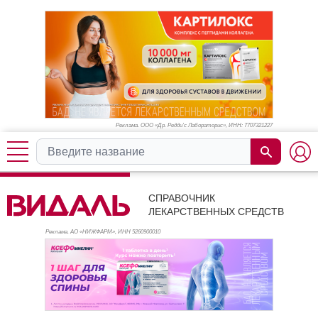
Реклама. ООО «Др. Редди’с Лабораторис», ИНН: 770
7321227
СПРАВОЧНИК
ЛЕКАРСТВЕННЫХ СРЕДСТВ
Реклама. АО «НИЖФАРМ», ИНН 526
0900010