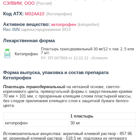
СЭЛВИМ, ООО
(Россия)
Код ATX:
M02AA10
(Кетопрофен)
Активное вещество:
кетопрофен
(ketoprofen)
Rec.INN
зарегистрированное ВОЗ
Лекарственная форма
Пластырь трансдермальный 30 мг/12 ч: пак. 2, 5 или
7 шт.
Кетопрофен
РУ: ЛП-007908 от 22.02.22
- Истекло
Форма выпуска, упаковка и состав препарата
Кетопрофен
Пластырь трансдермальный
на нетканой основе, светло-
коричневого цвета, прямоугольной формы с закругленными краями
70 мм × 101 мм, с прозрачным клеящим слоем пластырной массы,
без следов прилипания клеящего слоя к защитной бумаге белого
цвета.
1 пластырь
кетопрофен
30 мг
Вспомогательные вещества
: акриловый клеевой раствор - 857.96
мг, резиновый клеевой раствор - 518.5 мг, подложка из нетканого