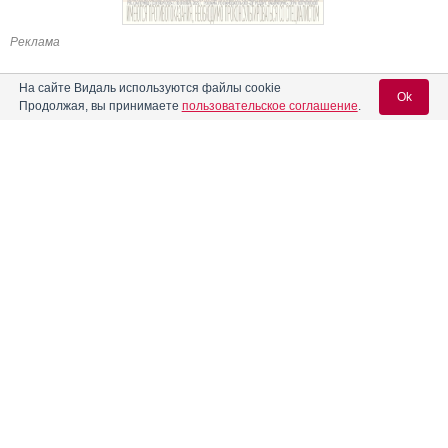
Реклама
На сайте Видаль используются файлы cookie
Ok
Продолжая, вы принимаете
пользовательское соглашение
.
Содержание
Вход для специалистов
E-mail учетной записи Vidal:
Форма выпуска, упаковка и состав
Клинико-фармакологич. группа
Пароль:
Фармако-терапевтическая группа
Фармакологическое действие
Фармакокинетика
Показания препарата
Регистрация
Забыли пароль?