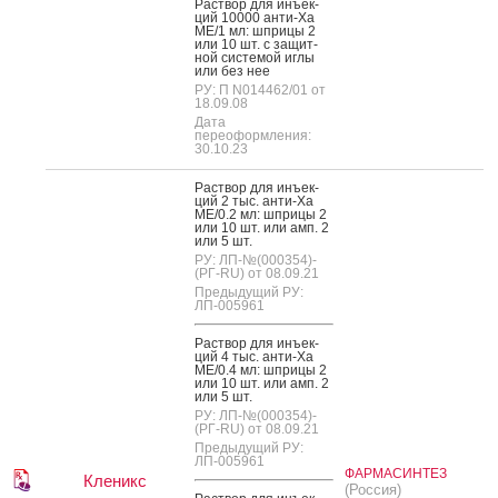
Рас­твор для инъ­ек­
ций 10000 ан­ти-Ха
МЕ/1 мл: шпри­цы 2
или 10 шт. с за­щит­
ной сис­те­мой иг­лы
или без нее
РУ: П N014462/01 от
18.09.08
Дата
переоформления:
30.10.23
Рас­твор для инъ­ек­
ций 2 тыс. ан­ти-Ха
МЕ/0.2 мл: шпри­цы 2
или 10 шт. или амп. 2
или 5 шт.
РУ: ЛП-№(000354)-
(РГ-RU) от 08.09.21
Предыдущий РУ:
ЛП-005961
Рас­твор для инъ­ек­
ций 4 тыс. ан­ти-Ха
МЕ/0.4 мл: шпри­цы 2
или 10 шт. или амп. 2
или 5 шт.
РУ: ЛП-№(000354)-
(РГ-RU) от 08.09.21
Предыдущий РУ:
ЛП-005961
ФАРМАСИНТЕЗ
Кленикс
(Россия)