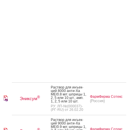
Рас­твор для инъ­ек­
ций 8000 ан­ти-Ха
МЕ/0.8 мл: шпри­цы 1,
ФармФирма Сотекс
®
2, 5 или 10 шт.; амп.
Эниксум
(Россия)
1, 2, 5 или 10 шт.
РУ: ЛП-№(000037)-
(РГ-RU) от 26.02.20
Рас­твор для инъ­ек­
ций 9000 ан­ти-Ха
МЕ/0.9 мл: шпри­цы 1,
ФармФирма Сотекс
®