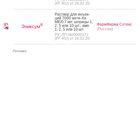
(РГ-RU) от 26.02.20
Рас­твор для инъ­ек­
ций 7000 ан­ти-Ха
МЕ/0.7 мл: шпри­цы 1,
ФармФирма Сотекс
®
2, 5 или 10 шт.; амп.
Эниксум
(Россия)
1, 2, 5 или 10 шт.
РУ: ЛП-№(000037)-
(РГ-RU) от 26.02.20
Реклама