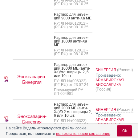
РУ: ЛП-№(012012)-
(РГ-RU) от 08.10.25
Рас­твор для инъ­ек­
ций 9000 ан­ти-Ха МЕ
РУ: ЛП-№(012012)-
(РГ-RU) от 08.10.25
Рас­твор для инъ­ек­
ций 10000 ан­ти-Xa
МЕ
РУ: ЛП-№(012012)-
(РГ-RU) от 08.10.25
Рас­твор для инъ­ек­
ций 10000 МЕ (ан­ти-
(Россия)
БИНЕРГИЯ
Ха)/мл: шпри­цы 2, 6
Произведено:
или 10 шт.
Эноксапарин-
АРМАВИРСКАЯ
РУ: ЛП-№(006322)-
Бинергия
(РГ-RU) от 23.07.24
БИОФАБРИКА
(Россия)
Предыдущий РУ:
ЛП-004981
Рас­твор для инъ­ек­
ций 2000 МЕ (ан­ти-
(Россия)
БИНЕРГИЯ
Ха)/0.2 мл: шпри­цы 2,
Произведено:
6 или 10 шт.
Эноксапарин-
АРМАВИРСКАЯ
РУ: ЛП-№(006322)-
Бинергия
(РГ-RU) от 23.07.24
БИОФАБРИКА
На сайте Видаль используются файлы cookie
(Россия)
Предыдущий РУ:
Ok
ЛП-004981
Продолжая, вы принимаете
пользовательское соглашение
.