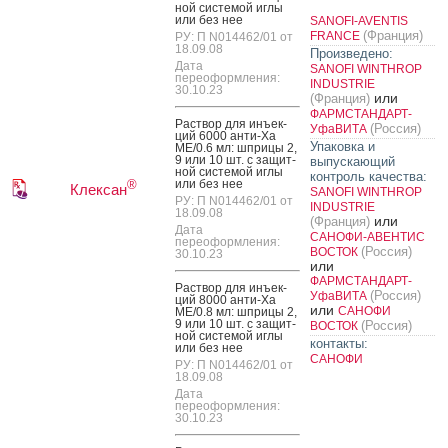
ной сис­те­мой иг­лы
или без нее
SANOFI-AVENTIS
(Франция)
FRANCE
РУ: П N014462/01 от
18.09.08
Произведено:
Дата
SANOFI WINTHROP
переоформления:
INDUSTRIE
30.10.23
или
(Франция)
ФАРМСТАНДАРТ-
Рас­твор для инъ­ек­
(Россия)
УфаВИТА
ций 6000 ан­ти-Ха
Упаковка и
МЕ/0.6 мл: шпри­цы 2,
9 или 10 шт. с за­щит­
выпускающий
ной сис­те­мой иг­лы
контроль качества:
или без нее
®
Клексан
SANOFI WINTHROP
РУ: П N014462/01 от
INDUSTRIE
18.09.08
или
(Франция)
Дата
САНОФИ-АВЕНТИС
переоформления:
(Россия)
ВОСТОК
30.10.23
или
ФАРМСТАНДАРТ-
Рас­твор для инъ­ек­
(Россия)
УфаВИТА
ций 8000 ан­ти-Ха
или
САНОФИ
МЕ/0.8 мл: шпри­цы 2,
9 или 10 шт. с за­щит­
(Россия)
ВОСТОК
ной сис­те­мой иг­лы
контакты:
или без нее
САНОФИ
РУ: П N014462/01 от
18.09.08
Дата
переоформления:
30.10.23