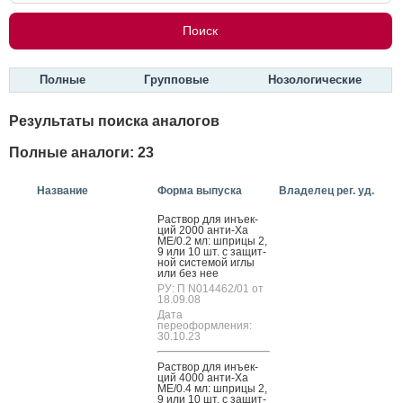
Полные
Групповые
Нозологические
Результаты поиска аналогов
Полные аналоги: 23
Название
Форма выпуска
Владелец рег. уд.
Рас­твор для инъ­ек­
ций 2000 ан­ти-Ха
МЕ/0.2 мл: шпри­цы 2,
9 или 10 шт. с за­щит­
ной сис­те­мой иг­лы
или без нее
РУ: П N014462/01 от
18.09.08
Дата
переоформления:
30.10.23
Рас­твор для инъ­ек­
ций 4000 ан­ти-Ха
МЕ/0.4 мл: шпри­цы 2,
9 или 10 шт. с за­щит­