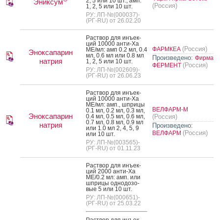
2, 5 или 10 шт.; амп.
Эниксум
(Россия)
1, 2, 5 или 10 шт.
РУ: ЛП-№(000037)-
(РГ-RU) от 26.02.20
Рас­твор для инъ­ек­
ций 10000 ан­ти-Xa
(Россия)
ФАРМКЕА
МЕ/мл: амп 0.2 мл, 0.4
Эноксапарин
мл, 0.6 мл или 0.8 мл
Произведено:
Фирма
натрия
1, 2, 5 или 10 шт.
(Россия)
ФЕРМЕНТ
РУ: ЛП-№(002609)-
(РГ-RU) от 26.06.23
Рас­твор для инъ­ек­
ций 10000 ан­ти-Xa
МЕ/мл: амп., шпри­цы
ВЕЛФАРМ-М
0.1 мл, 0.2 мл, 0.3 мл,
Эноксапарин
0.4 мл, 0.5 мл, 0.6 мл,
(Россия)
0.7 мл, 0.8 мл, 0.9 мл
натрия
Произведено:
или 1.0 мл 2, 4, 5, 9
(Россия)
ВЕЛФАРМ
или 10 шт.
РУ: ЛП-№(003565)-
(РГ-RU) от 01.11.23
Рас­твор для инъ­ек­
ций 2000 ан­ти-Xa
МЕ/0.2 мл: амп. или
шпри­цы од­но­дозо­
вые 5 или 10 шт.
РУ: ЛП-№(000651)-
(РГ-RU) от 25.03.22
Рас­твор для инъ­ек­