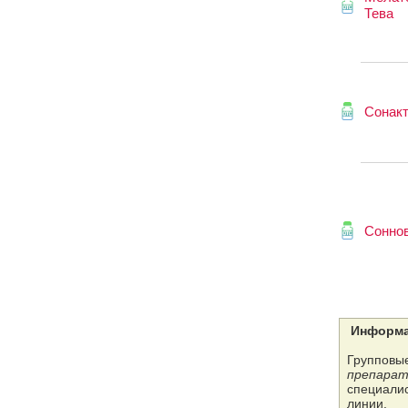
Тева
Сонакт
Сонно
Информа
Групповые
препарат
специалис
линии.