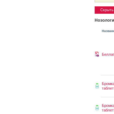
Скрыть 
Нозологи
Назван
Белла
Бромк
таблет
Бромк
таблет