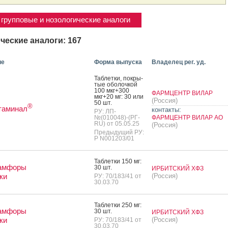
групповые и нозологические аналоги
ческие аналоги: 167
ие
Форма выпуска
Владелец рег. уд.
Таб­летки, пок­ры­
тые обо­лоч­кой
100 мкг+300
ФАРМЦЕНТР ВИЛАР
мкг+20 мг: 30 или
(Россия)
50 шт.
®
таминал
контакты:
РУ: ЛП-
№(010048)-(РГ-
ФАРМЦЕНТР ВИЛАР АО
RU) от 05.05.25
(Россия)
Предыдущий РУ:
Р N001203/01
Таб­летки 150 мг:
амфоры
30 шт.
ИРБИТСКИЙ ХФЗ
ки
(Россия)
РУ: 70/183/41 от
30.03.70
Таб­летки 250 мг:
амфоры
30 шт.
ИРБИТСКИЙ ХФЗ
ки
(Россия)
РУ: 70/183/41 от
30.03.70