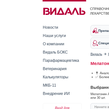
СПРАВОЧН
ЛЕКАРСТВ
Новости
Препа
Наши услуги
Специ
О компании
Видаль БОКС
Видаль
Парафармацевтика
Мелатон
Ветеринария
💊 Анал
Калькуляторы
✅ Более
МКБ-11
Выбранн
Внедрение ИИ
Мелатонин А
или 30 шт.
Вход для