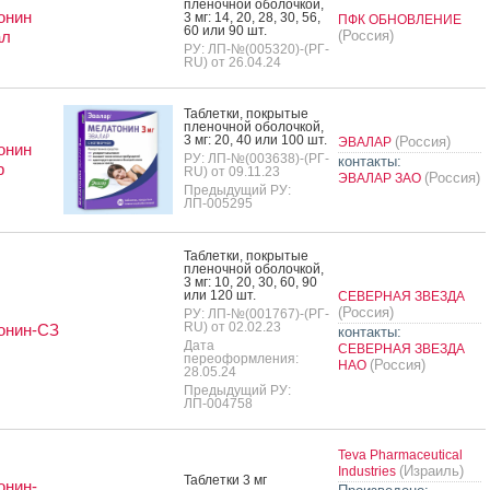
пле­ноч­ной обо­лоч­кой,
онин
3 мг: 14, 20, 28, 30, 56,
ПФК ОБНОВЛЕНИЕ
60 или 90 шт.
ал
(Россия)
РУ: ЛП-№(005320)-(РГ-
RU) от 26.04.24
Таб­летки, пок­ры­тые
пле­ноч­ной обо­лоч­кой,
3 мг: 20, 40 или 100 шт.
(Россия)
ЭВАЛАР
онин
РУ: ЛП-№(003638)-(РГ-
контакты:
р
RU) от 09.11.23
(Россия)
ЭВАЛАР ЗАО
Предыдущий РУ:
ЛП-005295
Таб­летки, пок­ры­тые
пле­ноч­ной обо­лоч­кой,
3 мг: 10, 20, 30, 60, 90
или 120 шт.
СЕВЕРНАЯ ЗВЕЗДА
(Россия)
РУ: ЛП-№(001767)-(РГ-
RU) от 02.02.23
онин-СЗ
контакты:
Дата
СЕВЕРНАЯ ЗВЕЗДА
переоформления:
(Россия)
НАО
28.05.24
Предыдущий РУ:
ЛП-004758
Teva Pharmaceutical
(Израиль)
Industries
Таб­летки 3 мг
онин-