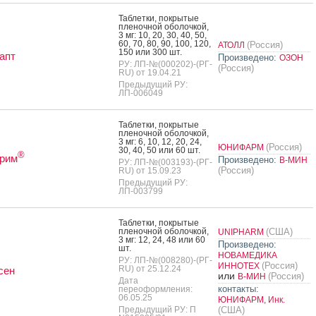
Таб­летки, пок­ры­тые
пле­ноч­ной обо­лоч­кой,
3 мг: 10, 20, 30, 40, 50,
60, 70, 80, 90, 100, 120,
(Россия)
АТОЛЛ
150 или 300 шт.
апт
Произведено:
ОЗОН
РУ: ЛП-№(000202)-(РГ-
(Россия)
RU) от 19.04.21
Предыдущий РУ:
ЛП-006049
Таб­летки, пок­ры­тые
пле­ноч­ной обо­лоч­кой,
3 мг: 6, 10, 12, 20, 24,
(Россия)
ЮНИФАРМ
30, 40, 50 или 60 шт.
®
рим
Произведено:
В-МИН
РУ: ЛП-№(003193)-(РГ-
(Россия)
RU) от 15.09.23
Предыдущий РУ:
ЛП-003799
Таб­летки, пок­ры­тые
пле­ноч­ной обо­лоч­кой,
(США)
UNIPHARM
3 мг: 12, 24, 48 или 60
Произведено:
шт.
НОВАМЕДИКА
РУ: ЛП-№(008280)-(РГ-
(Россия)
ИННОТЕХ
RU) от 25.12.24
сен
или
(Россия)
В-МИН
Дата
контакты:
переоформления:
06.05.25
ЮНИФАРМ, Инк.
Предыдущий РУ: П
(США)