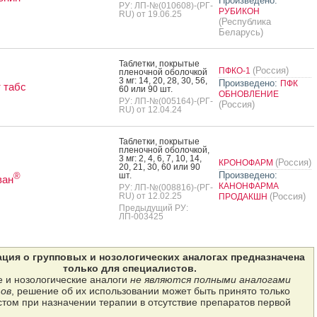
Произведено:
РУ: ЛП-№(010608)-(РГ-
РУБИКОН
RU) от 19.06.25
(Республика
Беларусь)
Таб­летки, пок­ры­тые
(Россия)
ПФКО-1
пле­ноч­ной обо­лоч­кой
3 мг: 14, 20, 28, 30, 56,
Произведено:
ПФК
 табс
60 или 90 шт.
ОБНОВЛЕНИЕ
РУ: ЛП-№(005164)-(РГ-
(Россия)
RU) от 12.04.24
Таб­летки, пок­ры­тые
пле­ноч­ной обо­лоч­кой,
3 мг: 2, 4, 6, 7, 10, 14,
(Россия)
КРОНОФАРМ
20, 21, 30, 60 или 90
Произведено:
шт.
®
ван
КАНОНФАРМА
РУ: ЛП-№(008816)-(РГ-
RU) от 12.02.25
(Россия)
ПРОДАКШН
Предыдущий РУ:
ЛП-003425
ция о групповых и нозологических аналогах предназначена
только для специалистов.
 и нозологические аналоги
не являются полными аналогами
ов
, решение об их использовании может быть принято только
том при назначении терапии в отсутствие препаратов первой