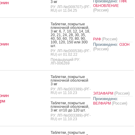
Произведено:
ПФК
3 мг
онин
ОБНОВЛЕНИЕ
РУ: ЛП-№(009707)-(РГ-
(Россия)
RU) от 11.04.25
Таб­летки, пок­ры­тые
пле­ноч­ной обо­лоч­кой,
3 мг: 6, 7, 10, 12, 14, 18,
20, 21, 24, 28, 30, 35,
40, 50, 60, 70, 80, 90,
(Россия)
РИФ
100, 120, 150 или 300
онин
Произведено:
ОЗОН
шт.
(Россия)
РУ: ЛП-№(000538)-(РГ-
RU) от 01.02.22
Предыдущий РУ:
ЛП-006269
Таб­летки, пок­ры­тые
пле­ноч­ной обо­лоч­кой
3 мг
РУ: ЛП-№(003389)-(РГ-
RU) от 11.10.23
(Россия)
ЭЛЗАФАРМ
онин
Произведено:
рм
Таб­летки, пок­ры­тые
(Россия)
ВЕЛФАРМ
пле­ноч­ной обо­лоч­кой,
3 мг: от10 до 120 шт.
РУ: ЛП-№(003389)-(РГ-
RU) от 11.10.23
Таб­летки, пок­ры­тые