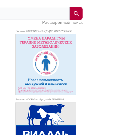
Расширенный поиск
Реклама. ООО "ПРОМОМЕД ДМ", ИНН 772
4365841
Реклама. АО "Видаль Рус", ИНН 772
8043605