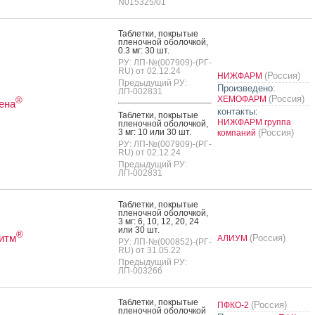
N015325/01
Таб­летки, пок­ры­тые
пле­ноч­ной обо­лоч­кой,
0.3 мг: 30 шт.
РУ: ЛП-№(007909)-(РГ-
RU) от 02.12.24
(Россия)
НИЖФАРМ
Предыдущий РУ:
Произведено:
ЛП-002831
(Россия)
ХЕМОФАРМ
®
ена
контакты:
Таб­летки, пок­ры­тые
НИЖФАРМ группа
пле­ноч­ной обо­лоч­кой,
3 мг: 10 или 30 шт.
(Россия)
компаний
РУ: ЛП-№(007909)-(РГ-
RU) от 02.12.24
Предыдущий РУ:
ЛП-002831
Таб­летки, пок­ры­тые
пле­ноч­ной обо­лоч­кой,
3 мг: 6, 10, 12, 20, 24
или 30 шт.
®
итм
(Россия)
АЛИУМ
РУ: ЛП-№(000852)-(РГ-
RU) от 31.05.22
Предыдущий РУ:
ЛП-003266
Таб­летки, пок­ры­тые
(Россия)
ПФКО-2
пле­ноч­ной обо­лоч­кой