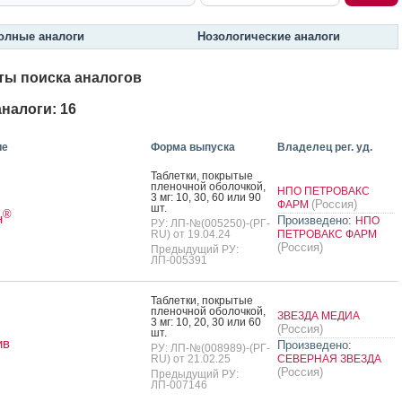
олные аналоги
Нозологические аналоги
ты поиска аналогов
налоги: 16
ие
Форма выпуска
Владелец рег. уд.
Таб­летки, пок­ры­тые
пле­ноч­ной обо­лоч­кой,
НПО ПЕТРОВАКС
3 мг: 10, 30, 60 или 90
(Россия)
ФАРМ
шт.
®
н
Произведено:
НПО
РУ: ЛП-№(005250)-(РГ-
RU) от 19.04.24
ПЕТРОВАКС ФАРМ
(Россия)
Предыдущий РУ:
ЛП-005391
Таб­летки, пок­ры­тые
пле­ноч­ной обо­лоч­кой,
ЗВЕЗДА МЕДИА
3 мг: 10, 20, 30 или 60
(Россия)
шт.
ив
Произведено:
РУ: ЛП-№(008989)-(РГ-
RU) от 21.02.25
СЕВЕРНАЯ ЗВЕЗДА
(Россия)
Предыдущий РУ:
ЛП-007146