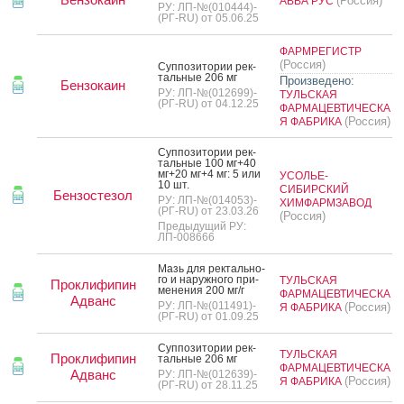
(Россия)
АВВА РУС
РУ: ЛП-№(010444)-
(РГ-RU) от 05.06.25
ФАРМРЕГИСТР
(Россия)
Суп­по­зито­рии рек­
таль­ные 206 мг
Произведено:
Бензокаин
РУ: ЛП-№(012699)-
ТУЛЬСКАЯ
(РГ-RU) от 04.12.25
ФАРМАЦЕВТИЧЕСКА
(Россия)
Я ФАБРИКА
Суп­по­зито­рии рек­
таль­ные 100 мг+40
мг+20 мг+4 мг: 5 или
УСОЛЬЕ-
10 шт.
СИБИРСКИЙ
Бензостезол
РУ: ЛП-№(014053)-
ХИМФАРМЗАВОД
(РГ-RU) от 23.03.26
(Россия)
Предыдущий РУ:
ЛП-008666
Мазь для рек­таль­но­
го и на­руж­но­го при­
ТУЛЬСКАЯ
Проклифипин
мене­ния 200 мг/г
ФАРМАЦЕВТИЧЕСКА
Адванс
РУ: ЛП-№(011491)-
(Россия)
Я ФАБРИКА
(РГ-RU) от 01.09.25
Суп­по­зито­рии рек­
ТУЛЬСКАЯ
Проклифипин
таль­ные 206 мг
ФАРМАЦЕВТИЧЕСКА
Адванс
РУ: ЛП-№(012639)-
(Россия)
Я ФАБРИКА
(РГ-RU) от 28.11.25