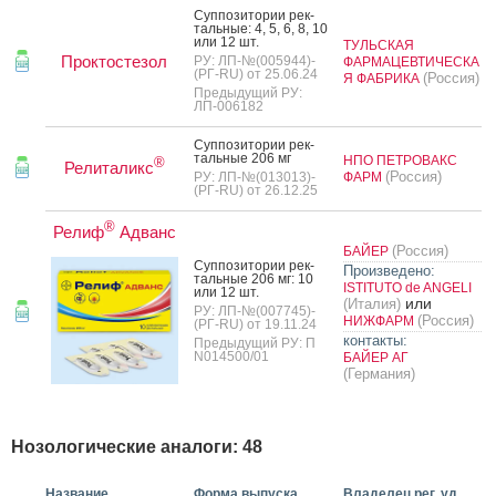
Суп­по­зито­рии рек­
таль­ные: 4, 5, 6, 8, 10
или 12 шт.
ТУЛЬСКАЯ
Проктостезол
РУ: ЛП-№(005944)-
ФАРМАЦЕВТИЧЕСКА
(РГ-RU) от 25.06.24
(Россия)
Я ФАБРИКА
Предыдущий РУ:
ЛП-006182
Суп­по­зито­рии рек­
таль­ные 206 мг
НПО ПЕТРОВАКС
®
Релиталикс
(Россия)
РУ: ЛП-№(013013)-
ФАРМ
(РГ-RU) от 26.12.25
®
Релиф
Адванс
(Россия)
БАЙЕР
Суп­по­зито­рии рек­
Произведено:
таль­ные 206 мг: 10
ISTITUTO de ANGELI
или 12 шт.
или
(Италия)
РУ: ЛП-№(007745)-
(Россия)
НИЖФАРМ
(РГ-RU) от 19.11.24
контакты:
Предыдущий РУ: П
N014500/01
БАЙЕР АГ
(Германия)
Нозологические аналоги: 48
Название
Форма выпуска
Владелец рег. уд.