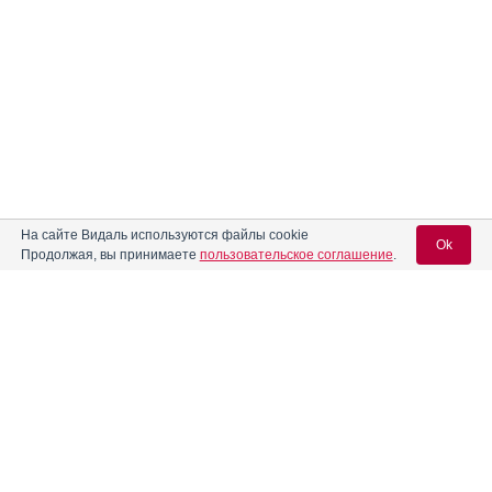
На сайте Видаль используются файлы cookie
Ok
Продолжая, вы принимаете
пользовательское соглашение
.
Вход для специалистов
E-mail учетной записи Vidal:
Пароль: