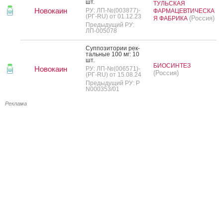
шт.
ТУЛЬСКАЯ
Новокаин
РУ: ЛП-№(003877)-
ФАРМАЦЕВТИЧЕСКА
(РГ-RU) от 01.12.23
(Россия)
Я ФАБРИКА
Предыдущий РУ:
ЛП-005078
Суп­по­зито­рии рек­
таль­ные 100 мг: 10
шт.
БИОСИНТЕЗ
Новокаин
РУ: ЛП-№(006571)-
(Россия)
(РГ-RU) от 15.08.24
Предыдущий РУ: Р
N000353/01
Реклама