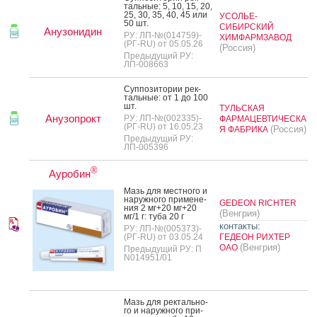
таль­ные: 5, 10, 15, 20,
25, 30, 35, 40, 45 или
УСОЛЬЕ-
50 шт.
СИБИРСКИЙ
Анузонидин
РУ: ЛП-№(014759)-
ХИМФАРМЗАВОД
(РГ-RU) от 05.05.26
(Россия)
Предыдущий РУ:
ЛП-008663
Суп­по­зито­рии рек­
таль­ные: от 1 до 100
шт.
ТУЛЬСКАЯ
Анузопрокт
РУ: ЛП-№(002335)-
ФАРМАЦЕВТИЧЕСКА
(РГ-RU) от 16.05.23
(Россия)
Я ФАБРИКА
Предыдущий РУ:
ЛП-005396
®
Ауробин
Мазь для мес­тно­го и
на­руж­но­го при­мене­
GEDEON RICHTER
ния 2 мг+20 мг+20
(Венгрия)
мг/1 г: ту­ба 20 г
контакты:
РУ: ЛП-№(005373)-
(РГ-RU) от 03.05.24
ГЕДЕОН РИХТЕР
(Венгрия)
ОАО
Предыдущий РУ: П
N014951/01
Мазь для рек­таль­но­
го и на­руж­но­го при­