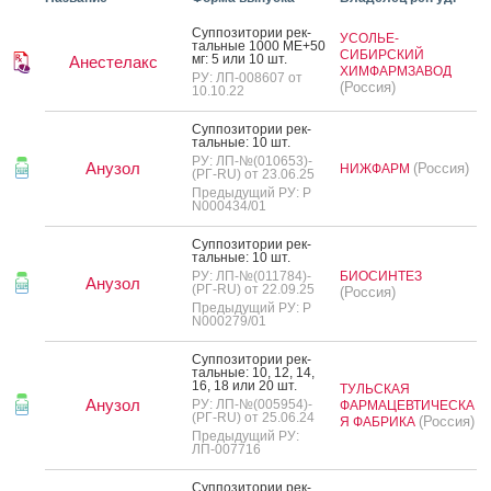
Суп­по­зито­рии рек­
УСОЛЬЕ-
таль­ные 1000 МЕ+50
СИБИРСКИЙ
мг: 5 или 10 шт.
Анестелакс
ХИМФАРМЗАВОД
РУ: ЛП-008607 от
(Россия)
10.10.22
Суп­по­зито­рии рек­
таль­ные: 10 шт.
РУ: ЛП-№(010653)-
Анузол
(Россия)
НИЖФАРМ
(РГ-RU) от 23.06.25
Предыдущий РУ: Р
N000434/01
Суп­по­зито­рии рек­
таль­ные: 10 шт.
РУ: ЛП-№(011784)-
БИОСИНТЕЗ
Анузол
(РГ-RU) от 22.09.25
(Россия)
Предыдущий РУ: Р
N000279/01
Суп­по­зито­рии рек­
таль­ные: 10, 12, 14,
16, 18 или 20 шт.
ТУЛЬСКАЯ
Анузол
РУ: ЛП-№(005954)-
ФАРМАЦЕВТИЧЕСКА
(РГ-RU) от 25.06.24
(Россия)
Я ФАБРИКА
Предыдущий РУ:
ЛП-007716
Суп­по­зито­рии рек­