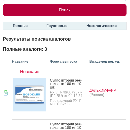
Полные
Групповые
Нозологические
Результаты поиска аналогов
Полные аналоги: 3
Название
Форма выпуска
Владелец рег. уд.
Новокаин
Суп­по­зито­рии рек­
таль­ные 100 мг: 10
шт.
ДАЛЬХИМФАРМ
РУ: ЛП-№(007957)-
(Россия)
(РГ-RU) от 04.12.24
Предыдущий РУ: Р
N001052/03
Суп­по­зито­рии рек­
таль­ные 100 мг: 10