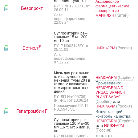
мене­ния: ту­ба 10 г
Акционерное
РУ: П N012011/01 от
фармацевтическое
Безопрокт
26.09.11
предприятие
Дата
(Китай)
МАИНЛУН
переоформления:
22.03.24
Суп­по­зито­рии рек­
таль­ные 15 мг+200
мг: 10 шт.
РУ: Р N003145/01 от
®
Бетиол
(Россия)
НИЖФАРМ
25.11.09
Дата
переоформления:
07.12.22
Мазь для рек­таль­но­
го и на­руж­но­го при­
(Сербия)
HEMOFARM
мене­ния: ту­бы 20 г в
Произведено:
компл. с на­конеч­ни­
ком д/рек­тальн. вве­
HEMOFARM A.D.
дения
VRSAC BRANCH
РУ: ЛП-№(005739)-
PLANT SABAC
(РГ-RU) от 13.06.24
или
(Сербия)
Предыдущий РУ: П
(Россия)
НИЖФАРМ
N015945/01
Гепатромбин Г
Выпускающий
контроль качества:
Суп­по­зито­рии рек­
(Сербия)
HEMOFARM
таль­ные 120 МЕ+30
или
НИЖФАРМ
мг+1.675 мг: 6 или 10
(Россия)
шт.
контакты:
РУ: ЛП-№(006086)-