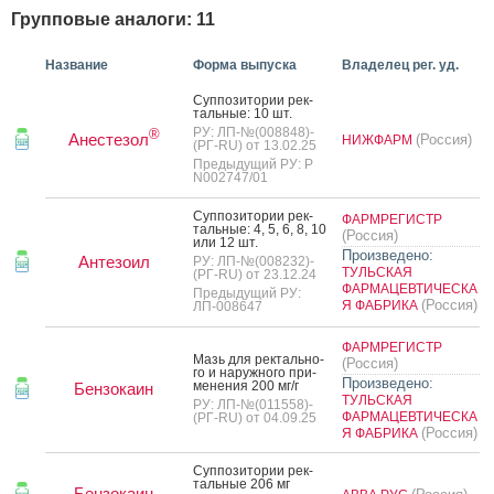
Групповые аналоги: 11
Название
Форма выпуска
Владелец рег. уд.
Суп­по­зито­рии рек­
таль­ные: 10 шт.
РУ: ЛП-№(008848)-
®
Анестезол
(Россия)
НИЖФАРМ
(РГ-RU) от 13.02.25
Предыдущий РУ: Р
N002747/01
Суп­по­зито­рии рек­
ФАРМРЕГИСТР
таль­ные: 4, 5, 6, 8, 10
(Россия)
или 12 шт.
Произведено:
Антезоил
РУ: ЛП-№(008232)-
ТУЛЬСКАЯ
(РГ-RU) от 23.12.24
ФАРМАЦЕВТИЧЕСКА
Предыдущий РУ:
(Россия)
Я ФАБРИКА
ЛП-008647
ФАРМРЕГИСТР
Мазь для рек­таль­но­
(Россия)
го и на­руж­но­го при­
Произведено:
мене­ния 200 мг/г
Бензокаин
ТУЛЬСКАЯ
РУ: ЛП-№(011558)-
ФАРМАЦЕВТИЧЕСКА
(РГ-RU) от 04.09.25
(Россия)
Я ФАБРИКА
Суп­по­зито­рии рек­
таль­ные 206 мг
Бензокаин