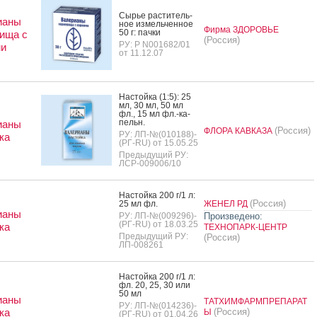
Сырье рас­ти­тель­
ианы
ное из­мель­чен­ное
Фирма ЗДОРОВЬЕ
50 г: пач­ки
ища с
(Россия)
РУ: Р N001682/01
ми
от 11.12.07
Нас­той­ка (1:5): 25
мл, 30 мл, 50 мл
фл., 15 мл фл.-ка­
пельн.
ианы
(Россия)
ФЛОРА КАВКАЗА
РУ: ЛП-№(010188)-
ка
(РГ-RU) от 15.05.25
Предыдущий РУ:
ЛСР-009006/10
Нас­той­ка 200 г/1 л:
(Россия)
25 мл фл.
ЖЕНЕЛ РД
ианы
РУ: ЛП-№(009296)-
Произведено:
(РГ-RU) от 18.03.25
ка
ТЕХНОПАРК-ЦЕНТР
Предыдущий РУ:
(Россия)
ЛП-008261
Нас­той­ка 200 г/1 л:
фл. 20, 25, 30 или
50 мл
ианы
ТАТХИМФАРМПРЕПАРАТ
РУ: ЛП-№(014236)-
ка
(Россия)
Ы
(РГ-RU) от 01.04.26