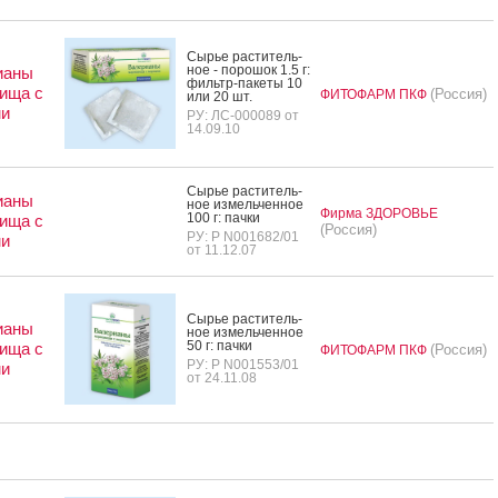
Сырье рас­ти­тель­
ное - по­рошок 1.5 г:
ианы
филь­тр-па­кеты 10
ища с
(Россия)
ФИТОФАРМ ПКФ
или 20 шт.
ми
РУ: ЛС-000089 от
14.09.10
Сырье рас­ти­тель­
ианы
ное из­мель­чен­ное
Фирма ЗДОРОВЬЕ
100 г: пач­ки
ища с
(Россия)
РУ: Р N001682/01
ми
от 11.12.07
Сырье рас­ти­тель­
ианы
ное из­мель­чен­ное
50 г: пач­ки
ища с
(Россия)
ФИТОФАРМ ПКФ
РУ: Р N001553/01
ми
от 24.11.08