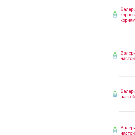
Валер
корнев
корня
Валер
настой
Валер
настой
Валер
настой