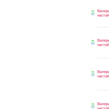
Валер
настой
Валер
настой
Валер
настой
Валер
настой