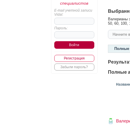
специалистов
E-mail учетной записи
Выбранн
Vidal:
Валерианы эк
50, 60, 100,
Пароль:
Полные 
Регистрация
Результа
Забыли пароль?
Полные а
Назван
Валер