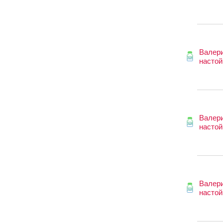
Валер
настой
Валер
настой
Валер
настой