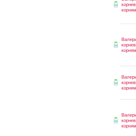
корнев
корня
Валер
корнев
корня
Валер
корнев
корня
Валер
корнев
корня