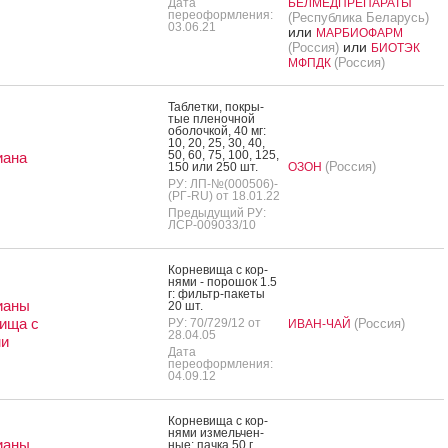
Дата
БЕЛМЕДПРЕПАРАТЫ
переоформления:
(Республика Беларусь)
03.06.21
или
МАРБИОФАРМ
или
(Россия)
БИОТЭК
(Россия)
МФПДК
Таб­летки, пок­ры­
тые пле­ноч­ной
обо­лоч­кой, 40 мг:
10, 20, 25, 30, 40,
50, 60, 75, 100, 125,
иана
(Россия)
150 или 250 шт.
ОЗОН
РУ: ЛП-№(000506)-
(РГ-RU) от 18.01.22
Предыдущий РУ:
ЛСР-009033/10
Кор­не­вища с кор­
ня­ми - по­рошок 1.5
г: филь­тр-па­кеты
ианы
20 шт.
ища с
РУ: 70/729/12 от
(Россия)
ИВАН-ЧАЙ
28.04.05
ми
Дата
переоформления:
04.09.12
Кор­не­вища с кор­
ня­ми из­мель­чен­
ианы
ные: пач­ка 50 г