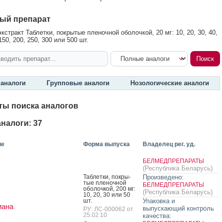
ый препарат
стракт Таблетки, покрытые пленочной оболочкой, 20 мг: 10, 20, 30, 40,
 150, 200, 250, 300 или 500 шт.
аналоги
Групповые аналоги
Нозологические аналоги
ты поиска аналогов
налоги: 37
ие
Форма выпуска
Владелец рег. уд.
БЕЛМЕДПРЕПАРАТЫ
(Республика Беларусь)
Таб­летки, пок­ры­
Произведено:
тые пле­ноч­ной
БЕЛМЕДПРЕПАРАТЫ
обо­лоч­кой, 200 мг:
(Республика Беларусь)
10, 20, 30 или 50
шт.
Упаковка и
иана
выпускающий контроль
РУ: ЛС-000062 от
25.02.10
качества: