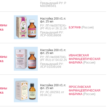
Предыдущий РУ: Р
N003965/01
Нас­той­ка 200 г/1 л:
фл. 25 мл
ианы
РУ: ЛП-№(007824)-
(Россия)
БЭГРИФ
(РГ-RU) от 26.11.24
ка
Предыдущий РУ:
ЛСР-008188/08
Нас­той­ка 200 г/1 л:
фл. 25 мл
ИВАНОВСКАЯ
ианы
РУ: ЛП-№(008704)-
ФАРМАЦЕВТИЧЕСКАЯ
(РГ-RU) от 04.02.25
ка
(Россия)
ФАБРИКА
Предыдущий РУ:
ЛСР-010391/09
Нас­той­ка 200 г/1 л:
ЯРОСЛАВСКАЯ
ианы
фл. 25 мл
ФАРМАЦЕВТИЧЕСКАЯ
ка
РУ: ЛС-002561 от
(Россия)
ФАБРИКА
09.04.12