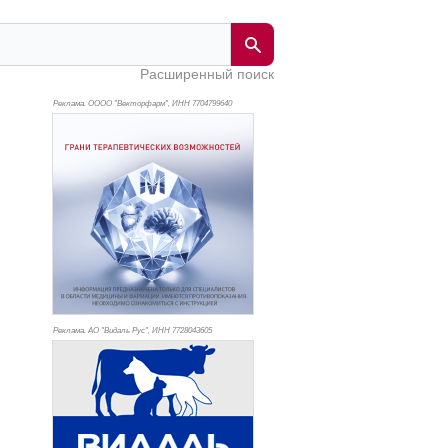
Расширенный поиск
Реклама. ОООО "Векторфарм", ИНН 770
4799640
Реклама. АО "Видаль Рус", ИНН 772
8043605