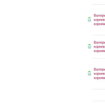
Валер
корнев
корня
Валер
корнев
корня
Валер
корнев
корня