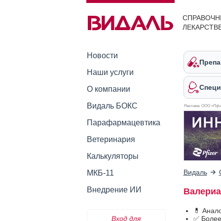
СПРАВОЧН
ЛЕКАРСТВ
Новости
Препа
Наши услуги
Специ
О компании
Видаль БОКС
Реклама. ООО «Пфа
Парафармацевтика
Ветеринария
Калькуляторы
Видаль
МКБ-11
Внедрение ИИ
Валериа
💊 Анал
Вход для
✅ Более