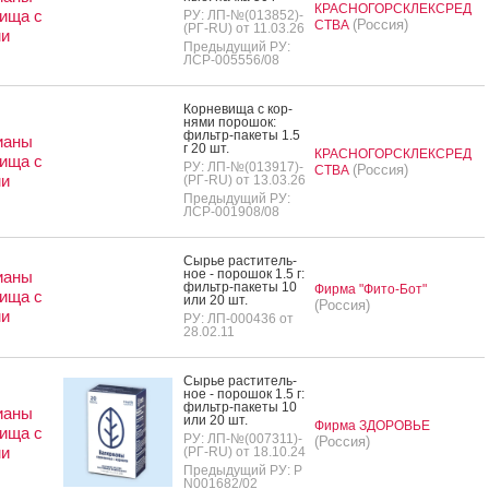
КРАСНОГОРСКЛЕКСРЕД
ища с
РУ: ЛП-№(013852)-
(Россия)
СТВА
(РГ-RU) от 11.03.26
ми
Предыдущий РУ:
ЛСР-005556/08
Кор­не­вища с кор­
ня­ми по­рошок:
филь­тр-па­кеты 1.5
ианы
г 20 шт.
КРАСНОГОРСКЛЕКСРЕД
ища с
РУ: ЛП-№(013917)-
(Россия)
СТВА
ми
(РГ-RU) от 13.03.26
Предыдущий РУ:
ЛСР-001908/08
Сырье рас­ти­тель­
ное - по­рошок 1.5 г:
ианы
филь­тр-па­кеты 10
Фирма "Фито-Бот"
ища с
или 20 шт.
(Россия)
ми
РУ: ЛП-000436 от
28.02.11
Сырье рас­ти­тель­
ное - по­рошок 1.5 г:
филь­тр-па­кеты 10
ианы
или 20 шт.
Фирма ЗДОРОВЬЕ
ища с
РУ: ЛП-№(007311)-
(Россия)
ми
(РГ-RU) от 18.10.24
Предыдущий РУ: Р
N001682/02