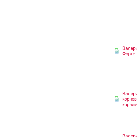
Валер
Форте
Валер
корнев
корня
Валер