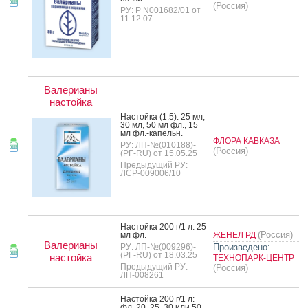
(Россия)
РУ: Р N001682/01 от
11.12.07
Валерианы
настойка
Нас­той­ка (1:5): 25 мл,
30 мл, 50 мл фл., 15
мл фл.-ка­пельн.
ФЛОРА КАВКАЗА
РУ: ЛП-№(010188)-
(Россия)
(РГ-RU) от 15.05.25
Предыдущий РУ:
ЛСР-009006/10
Нас­той­ка 200 г/1 л: 25
(Россия)
мл фл.
ЖЕНЕЛ РД
Валерианы
РУ: ЛП-№(009296)-
Произведено:
(РГ-RU) от 18.03.25
настойка
ТЕХНОПАРК-ЦЕНТР
Предыдущий РУ:
(Россия)
ЛП-008261
Нас­той­ка 200 г/1 л:
фл. 20, 25, 30 или 50