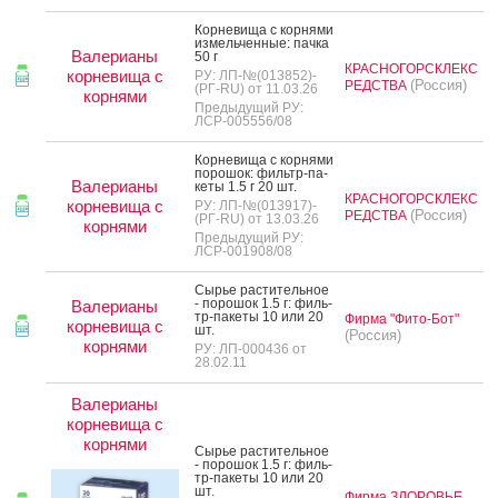
Кор­не­вища с кор­ня­ми
из­мель­чен­ные: пач­ка
Валерианы
50 г
КРАСНОГОРСКЛЕКС
корневища с
РУ: ЛП-№(013852)-
(Россия)
РЕДСТВА
(РГ-RU) от 11.03.26
корнями
Предыдущий РУ:
ЛСР-005556/08
Кор­не­вища с кор­ня­ми
по­рошок: филь­тр-па­
Валерианы
кеты 1.5 г 20 шт.
КРАСНОГОРСКЛЕКС
корневища с
РУ: ЛП-№(013917)-
(Россия)
РЕДСТВА
(РГ-RU) от 13.03.26
корнями
Предыдущий РУ:
ЛСР-001908/08
Сырье рас­ти­тель­ное
- по­рошок 1.5 г: филь­
Валерианы
тр-па­кеты 10 или 20
Фирма "Фито-Бот"
корневища с
шт.
(Россия)
корнями
РУ: ЛП-000436 от
28.02.11
Валерианы
корневища с
корнями
Сырье рас­ти­тель­ное
- по­рошок 1.5 г: филь­
тр-па­кеты 10 или 20
шт.
Фирма ЗДОРОВЬЕ