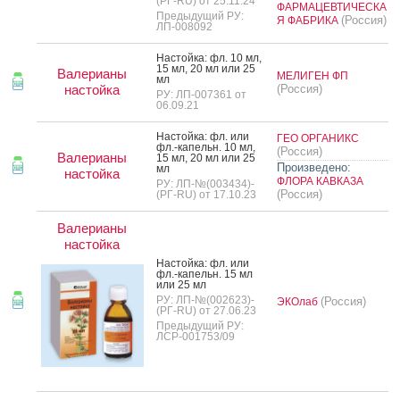
(РГ-RU) от 25.11.24
ФАРМАЦЕВТИЧЕСКА
Предыдущий РУ:
(Россия)
Я ФАБРИКА
ЛП-008092
Нас­той­ка: фл. 10 мл,
15 мл, 20 мл или 25
Валерианы
МЕЛИГЕН ФП
мл
настойка
(Россия)
РУ: ЛП-007361 от
06.09.21
Нас­той­ка: фл. или
ГЕО ОРГАНИКС
фл.-ка­пельн. 10 мл,
(Россия)
Валерианы
15 мл, 20 мл или 25
Произведено:
мл
настойка
ФЛОРА КАВКАЗА
РУ: ЛП-№(003434)-
(Россия)
(РГ-RU) от 17.10.23
Валерианы
настойка
Нас­той­ка: фл. или
фл.-ка­пельн. 15 мл
или 25 мл
РУ: ЛП-№(002623)-
(Россия)
ЭКОлаб
(РГ-RU) от 27.06.23
Предыдущий РУ:
ЛСР-001753/09