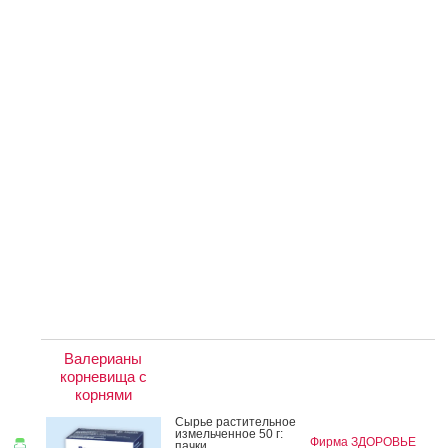
Валерианы
корневища с
корнями
Сырье рас­ти­тель­ное
из­мель­чен­ное 50 г:
Фирма ЗДОРОВЬЕ
пач­ки