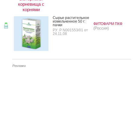
корневища с
корнями
Сырье рас­ти­тель­ное
из­мель­чен­ное 50 г:
ФИТОФАРМ ПКФ
пач­ки
(Россия)
РУ: Р N001553/01 от
24.11.08
Реклама