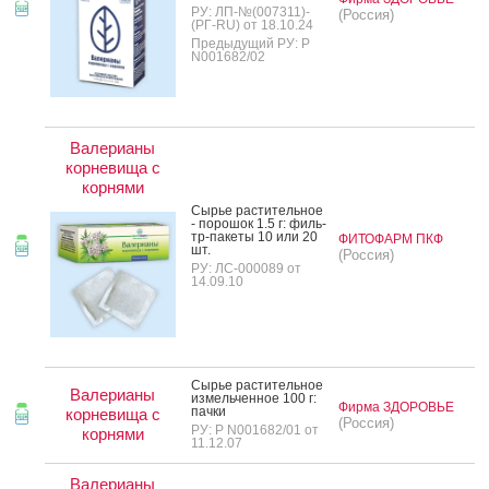
РУ: ЛП-№(007311)-
(Россия)
(РГ-RU) от 18.10.24
Предыдущий РУ: Р
N001682/02
Валерианы
корневища с
корнями
Сырье рас­ти­тель­ное
- по­рошок 1.5 г: филь­
тр-па­кеты 10 или 20
ФИТОФАРМ ПКФ
шт.
(Россия)
РУ: ЛС-000089 от
14.09.10
Сырье рас­ти­тель­ное
Валерианы
из­мель­чен­ное 100 г:
Фирма ЗДОРОВЬЕ
пач­ки
корневища с
(Россия)
РУ: Р N001682/01 от
корнями
11.12.07
Валерианы