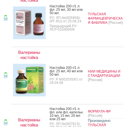
настойка
Нас­той­ка 200 г/1 л:
фл. 25 мл, 30 мл или
50 мл.
ТУЛЬСКАЯ
РУ: ЛП-№(005958)-
ФАРМАЦЕВТИЧЕСКА
(РГ-RU) от 25.06.24
(Россия)
Я ФАБРИКА
Предыдущий РУ:
ЛСР-010400/09
Валерианы
настойка
Нас­той­ка 200 г/1 л:
фл. 25 мл, 40 мл или
НИИ МЕДИЦИНЫ И
50 мл.
СТАНДАРТИЗАЦИИ
РУ: Р N002035/01 от
(Россия)
29.04.08
Нас­той­ка 200 г/1 л:
ФОРМУЛА-ФР
фл. или фл.-ка­пельн.
(Россия)
10 мл, 15 мл, 20 мл
или 25 мл
Валерианы
Произведено:
РУ: ЛП-№(007813)-
настойка
ТУЛЬСКАЯ