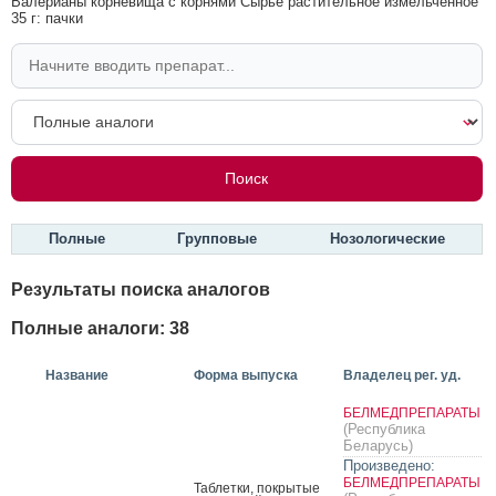
Валерианы корневища с корнями Сырье растительное измельченное
35 г: пачки
Полные
Групповые
Нозологические
Результаты поиска аналогов
Полные аналоги: 38
Название
Форма выпуска
Владелец рег. уд.
БЕЛМЕДПРЕПАРАТЫ
(Республика
Беларусь)
Произведено:
БЕЛМЕДПРЕПАРАТЫ
Таб­летки, пок­ры­тые