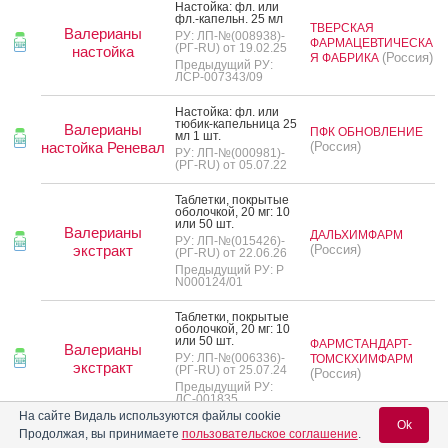
Нас­той­ка: фл. или
фл.-ка­пельн. 25 мл
ТВЕРСКАЯ
Валерианы
РУ: ЛП-№(008938)-
ФАРМАЦЕВТИЧЕСКА
(РГ-RU) от 19.02.25
настойка
(Россия)
Я ФАБРИКА
Предыдущий РУ:
ЛСР-007343/09
Нас­той­ка: фл. или
тю­бик-ка­пель­ни­ца 25
Валерианы
ПФК ОБНОВЛЕНИЕ
мл 1 шт.
настойка Реневал
(Россия)
РУ: ЛП-№(000981)-
(РГ-RU) от 05.07.22
Таб­летки, пок­ры­тые
обо­лоч­кой, 20 мг: 10
или 50 шт.
Валерианы
ДАЛЬХИМФАРМ
РУ: ЛП-№(015426)-
экстракт
(Россия)
(РГ-RU) от 22.06.26
Предыдущий РУ: Р
N000124/01
Таб­летки, пок­ры­тые
обо­лоч­кой, 20 мг: 10
или 50 шт.
ФАРМСТАНДАРТ-
Валерианы
РУ: ЛП-№(006336)-
ТОМСКХИМФАРМ
экстракт
(РГ-RU) от 25.07.24
(Россия)
Предыдущий РУ:
ЛС-001835
На сайте Видаль используются файлы cookie
Ok
Таб­летки, пок­ры­тые
Продолжая, вы принимаете
пользовательское соглашение
.
обо­лоч­кой, 20 мг: 10,