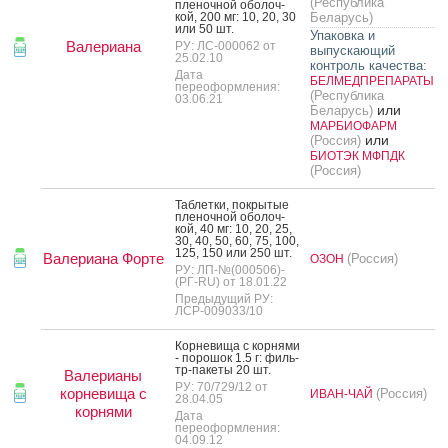
(Республика
пле­ноч­ной обо­лоч­
кой, 200 мг: 10, 20, 30
Беларусь)
или 50 шт.
Упаковка и
Валериана
РУ: ЛС-000062 от
выпускающий
25.02.10
контроль качества:
Дата
БЕЛМЕДПРЕПАРАТЫ
переоформления:
(Республика
03.06.21
или
Беларусь)
МАРБИОФАРМ
или
(Россия)
БИОТЭК МФПДК
(Россия)
Таб­летки, пок­ры­тые
пле­ноч­ной обо­лоч­
кой, 40 мг: 10, 20, 25,
30, 40, 50, 60, 75, 100,
125, 150 или 250 шт.
Валериана Форте
(Россия)
ОЗОН
РУ: ЛП-№(000506)-
(РГ-RU) от 18.01.22
Предыдущий РУ:
ЛСР-009033/10
Кор­не­вища с кор­ня­ми
- по­рошок 1.5 г: филь­
тр-па­кеты 20 шт.
Валерианы
РУ: 70/729/12 от
корневища с
(Россия)
ИВАН-ЧАЙ
28.04.05
корнями
Дата
переоформления:
04.09.12