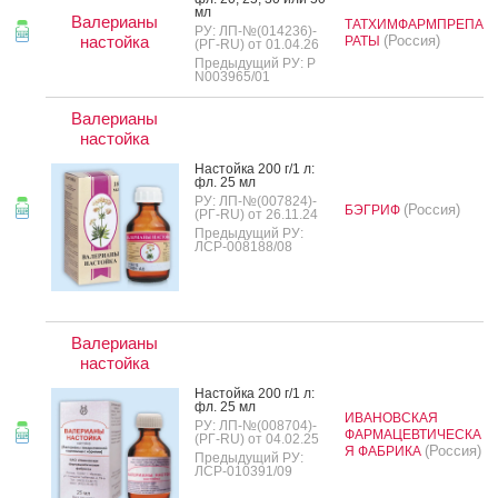
мл
Валерианы
ТАТХИМФАРМПРЕПА
РУ: ЛП-№(014236)-
настойка
(Россия)
РАТЫ
(РГ-RU) от 01.04.26
Предыдущий РУ: Р
N003965/01
Валерианы
настойка
Нас­той­ка 200 г/1 л:
фл. 25 мл
РУ: ЛП-№(007824)-
(Россия)
БЭГРИФ
(РГ-RU) от 26.11.24
Предыдущий РУ:
ЛСР-008188/08
Валерианы
настойка
Нас­той­ка 200 г/1 л:
фл. 25 мл
ИВАНОВСКАЯ
РУ: ЛП-№(008704)-
ФАРМАЦЕВТИЧЕСКА
(РГ-RU) от 04.02.25
(Россия)
Я ФАБРИКА
Предыдущий РУ:
ЛСР-010391/09