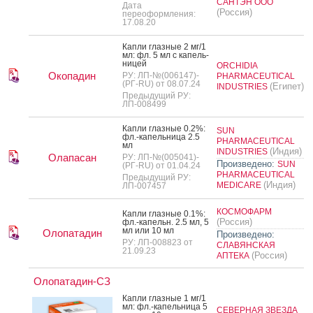
САНТЭН ООО
Дата
(Россия)
переоформления:
17.08.20
Кап­ли глаз­ные 2 мг/1
мл: фл. 5 мл с ка­пель­
ни­цей
ORCHIDIA
Окопадин
РУ: ЛП-№(006147)-
PHARMACEUTICAL
(РГ-RU) от 08.07.24
(Египет)
INDUSTRIES
Предыдущий РУ:
ЛП-008499
Кап­ли глаз­ные 0.2%:
SUN
фл.-ка­пель­ни­ца 2.5
PHARMACEUTICAL
мл
(Индия)
INDUSTRIES
Олапасан
РУ: ЛП-№(005041)-
Произведено:
SUN
(РГ-RU) от 01.04.24
PHARMACEUTICAL
Предыдущий РУ:
(Индия)
MEDICARE
ЛП-007457
КОСМОФАРМ
Кап­ли глаз­ные 0.1%:
(Россия)
фл.-ка­пельн. 2.5 мл, 5
мл или 10 мл
Олопатадин
Произведено:
РУ: ЛП-008823 от
СЛАВЯНСКАЯ
21.09.23
(Россия)
АПТЕКА
Олопатадин-СЗ
Кап­ли глаз­ные 1 мг/1
мл: фл.-ка­пель­ни­ца 5
СЕВЕРНАЯ ЗВЕЗДА