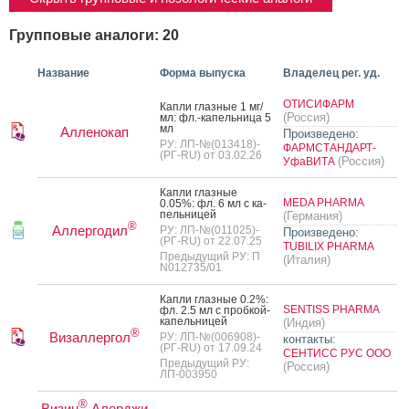
Групповые аналоги: 20
Название
Форма выпуска
Владелец рег. уд.
ОТИСИФАРМ
Кап­ли глаз­ные 1 мг/
(Россия)
мл: фл.-ка­пель­ни­ца 5
мл
Алленокап
Произведено:
РУ: ЛП-№(013418)-
ФАРМСТАНДАРТ-
(РГ-RU) от 03.02.26
(Россия)
УфаВИТА
Кап­ли глаз­ные
MEDA PHARMA
0.05%: фл. 6 мл с ка­
пель­ни­цей
(Германия)
®
Аллергодил
РУ: ЛП-№(011025)-
Произведено:
(РГ-RU) от 22.07.25
TUBILIX PHARMA
Предыдущий РУ: П
(Италия)
N012735/01
Кап­ли глаз­ные 0.2%:
SENTISS PHARMA
фл. 2.5 мл с проб­кой-
ка­пель­ни­цей
(Индия)
®
Визаллергол
РУ: ЛП-№(006908)-
контакты:
(РГ-RU) от 17.09.24
СЕНТИСС РУС ООО
Предыдущий РУ:
(Россия)
ЛП-003950
®
Визин
Алерджи