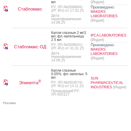
(Индия)
мл
РУ: ЛП-№(008884)-
Произведено:
Стабломакс
(РГ-RU) от 17.02.25
MAKERS
Дата
LABORATORIES
переоформления:
(Индия)
14.08.25
Кап­ли глаз­ные 2 мг/1
IPCA LABORATORIES
мл: фл.-ка­пель­ни­ца
(Индия)
2.5 мл
РУ: ЛП-№(008641)-
Произведено:
Стабломакс ОД
(РГ-RU) от 31.01.25
MAKERS
Дата
LABORATORIES
переоформления:
(Индия)
14.08.25
Кап­ли глаз­ные
0.05%: фл.-ка­пельн. 5
мл
SUN
®
Эпинепта
РУ: ЛП-№(003674)-
PHARMACEUTICAL
(РГ-RU) от 14.11.23
(Индия)
INDUSTRIES
Предыдущий РУ:
ЛП-005127
Реклама