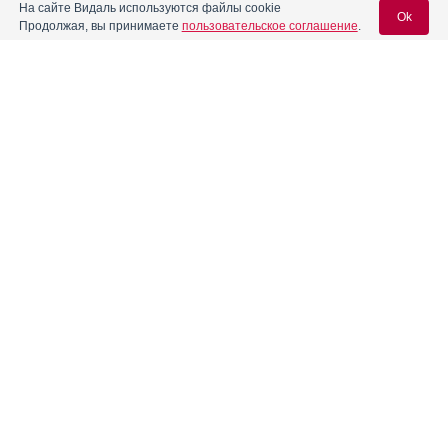
На сайте Видаль используются файлы cookie
Ok
Продолжая, вы принимаете
пользовательское соглашение
.
Вход для специалистов
E-mail учетной записи Vidal:
Пароль:
Регистрация
Забыли пароль?