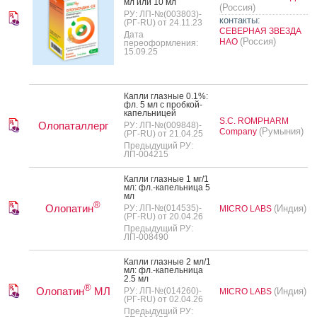
мл или 10 мл
(Россия)
РУ: ЛП-№(003803)-
контакты:
(РГ-RU) от 24.11.23
СЕВЕРНАЯ ЗВЕЗДА
Дата
(Россия)
НАО
переоформления:
15.09.25
Кап­ли глаз­ные 0.1%:
фл. 5 мл с проб­кой-
ка­пель­ни­цей
S.C. ROMPHARM
Олопаталлерг
РУ: ЛП-№(009848)-
(Румыния)
Company
(РГ-RU) от 21.04.25
Предыдущий РУ:
ЛП-004215
Кап­ли глаз­ные 1 мг/1
мл: фл.-ка­пель­ни­ца 5
мл
®
Олопатин
РУ: ЛП-№(014535)-
(Индия)
MICRO LABS
(РГ-RU) от 20.04.26
Предыдущий РУ:
ЛП-008490
Кап­ли глаз­ные 2 мл/1
мл: фл.-ка­пель­ни­ца
2.5 мл
®
Олопатин
МЛ
РУ: ЛП-№(014260)-
(Индия)
MICRO LABS
(РГ-RU) от 02.04.26
Предыдущий РУ: