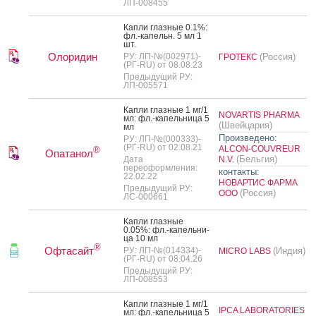
ЛП-008455
Кап­ли глаз­ные 0.1%:
фл.-ка­пельн. 5 мл 1
шт.
Олоридин
РУ: ЛП-№(002971)-
(Россия)
ГРОТЕКС
(РГ-RU) от 08.08.23
Предыдущий РУ:
ЛП-005571
Кап­ли глаз­ные 1 мг/1
NOVARTIS PHARMA
мл: фл.-ка­пель­ни­ца 5
(Швейцария)
мл
Произведено:
РУ: ЛП-№(000333)-
(РГ-RU) от 02.08.21
ALCON-COUVREUR
®
Опатанол
(Бельгия)
Дата
N.V.
переоформления:
контакты:
22.02.22
НОВАРТИС ФАРМА
Предыдущий РУ:
(Россия)
ООО
ЛС-000661
Кап­ли глаз­ные
0.05%: фл.-ка­пель­ни­
ца 10 мл
®
Офтасайт
РУ: ЛП-№(014334)-
(Индия)
MICRO LABS
(РГ-RU) от 08.04.26
Предыдущий РУ:
ЛП-008553
Кап­ли глаз­ные 1 мг/1
IPCA LABORATORIES
мл: фл.-ка­пель­ни­ца 5