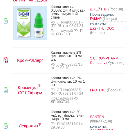
Кап­ли глаз­ные
(Россия)
ДЖЕЙТНЛ
0.05%: фл. 4 мл с ка­
пель­ным ус­трой­
Произведено:
ством
(Греция)
FAMAR
РУ: ЛП-№(005081)-
контакты:
(РГ-RU) от 03.04.24
ДжейТНЛ ООО
Предыдущий РУ: П
(Россия)
N014198/01
Кап­ли глаз­ные 2%:
фл.-ка­пельн. 10 мл 1
S.C. ROMPHARM
шт.
Кром-Аллерг
(Румыния)
Company
РУ: ЛСР-002321/10
от 22.03.10
Кап­ли глаз­ные 2%:
фл.-ка­пельн. 10 мл 1
шт.
®
Кромицил
-
РУ: ЛП-№(006387)-
(Россия)
ГРОТЕКС
СОЛОфарм
(РГ-RU) от 31.07.24
Предыдущий РУ:
ЛП-003734
Кап­ли глаз­ные 20
мг/1 мл: фл.-ка­пель­
SANTEN
ни­ца 10 мл
(Финляндия)
РУ: П N015317/01 от
®
Лекролин
контакты:
29.09.08