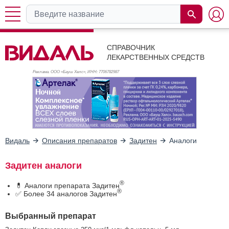
СПРАВОЧНИК
ЛЕКАРСТВЕННЫХ СРЕДСТВ
Реклама. ООО «Бауш Хелс», ИНН: 770
6782987
Видаль
Описания препаратов
Задитен
Аналоги
Задитен аналоги
®
💊 Аналоги препарата Задитен
®
✅ Более 34 аналогов Задитен
Выбранный препарат