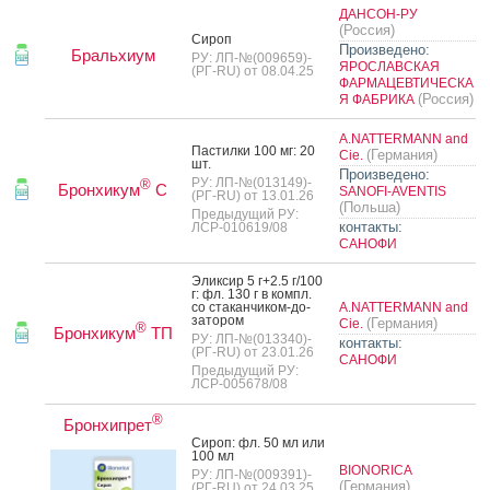
ДАНСОН-РУ
(Россия)
Си­роп
Произведено:
Бральхиум
РУ: ЛП-№(009659)-
ЯРОСЛАВСКАЯ
(РГ-RU) от 08.04.25
ФАРМАЦЕВТИЧЕСКА
(Россия)
Я ФАБРИКА
A.NATTERMANN and
Пас­тилки 100 мг: 20
(Германия)
Cie.
шт.
Произведено:
РУ: ЛП-№(013149)-
®
Бронхикум
С
SANOFI-AVENTIS
(РГ-RU) от 13.01.26
(Польша)
Предыдущий РУ:
контакты:
ЛСР-010619/08
САНОФИ
Элик­сир 5 г+2.5 г/100
г: фл. 130 г в компл.
со ста­кан­чи­ком-до­
A.NATTERMANN and
зато­ром
(Германия)
Cie.
®
Бронхикум
ТП
РУ: ЛП-№(013340)-
контакты:
(РГ-RU) от 23.01.26
САНОФИ
Предыдущий РУ:
ЛСР-005678/08
®
Бронхипрет
Си­роп: фл. 50 мл или
100 мл
BIONORICA
РУ: ЛП-№(009391)-
(Германия)
(РГ-RU) от 24.03.25