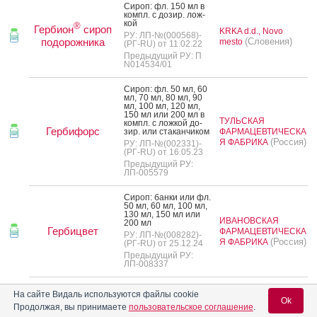
Си­роп: фл. 150 мл в
компл. с до­зир. лож­
кой
®
Гербион
сироп
KRKA d.d., Novo
РУ: ЛП-№(000568)-
подорожника
(Словения)
mesto
(РГ-RU) от 11.02.22
Предыдущий РУ: П
N014534/01
Си­роп: фл. 50 мл, 60
мл, 70 мл, 80 мл, 90
мл, 100 мл, 120 мл,
150 мл или 200 мл в
ТУЛЬСКАЯ
компл. с лож­кой до­
Гербифорс
зир. или ста­кан­чи­ком
ФАРМАЦЕВТИЧЕСКА
(Россия)
Я ФАБРИКА
РУ: ЛП-№(002331)-
(РГ-RU) от 16.05.23
Предыдущий РУ:
ЛП-005579
Си­роп: бан­ки или фл.
50 мл, 60 мл, 100 мл,
130 мл, 150 мл или
ИВАНОВСКАЯ
200 мл
Гербицвет
ФАРМАЦЕВТИЧЕСКА
РУ: ЛП-№(008282)-
(Россия)
Я ФАБРИКА
(РГ-RU) от 25.12.24
Предыдущий РУ:
ЛП-008337
Грудной сбор №1
На сайте Видаль используются файлы cookie
Ok
Продолжая, вы принимаете
пользовательское соглашение
.
Сбор по­рошок 1.5 г: