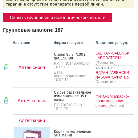
терапии в отсутствие препаратов первой линии.
Скрыть групповые и нозологические аналоги
Групповые аналоги: 187
Название
Форма выпуска
Владелец рег. уд.
JADRAN-GALENSKI
Си­роп 35.9 г/100 г:
LABORATORIJ
фл. 150 мл
(Хорватия)
РУ: П N014964/01 от
Алтей сироп
16.05.08
контакты:
Дата
ЯДРАН-ГАЛЕНСКИ
переоформления:
ЛАБОРАТОРИЙ а.о.
10.02.16
(Хорватия)
Сырье рас­ти­тель­ное
из­мель­чен­ное 35 г:
ФИТО-ЭМ аграрно-
пач­ки
Алтея корень
промышленная
РУ: 70/730/38 от
(Россия)
фирма
12.11.70
Алтея корни
Кор­ни из­мель­чен­ные
50 г: пач­ки