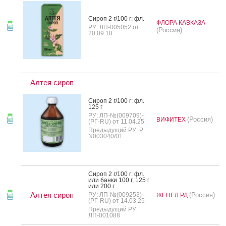
Си­роп 2 г/100 г: фл.
ФЛОРА КАВКАЗА
РУ: ЛП-005052 от
(Россия)
20.09.18
Алтея сироп
Си­роп 2 г/100 г: фл.
125 г
РУ: ЛП-№(009709)-
(Россия)
ВИФИТЕХ
(РГ-RU) от 11.04.25
Предыдущий РУ: Р
N003040/01
Си­роп 2 г/100 г: фл.
или бан­ки 100 г, 125 г
или 200 г
Алтея сироп
РУ: ЛП-№(009253)-
(Россия)
ЖЕНЕЛ РД
(РГ-RU) от 14.03.25
Предыдущий РУ:
ЛП-001088