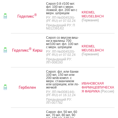
Си­роп 0.8 г/100 мл:
фл. 100 мл с мерн.
лож­кой, фл. 200 мл с
KREWEL
мерн. шпри­цем
®
Геделикс
MEUSELBACH
РУ: ЛП-№(004526)-
(Германия)
(РГ-RU) от 07.02.24
Предыдущий РУ: П
N012391/02
Си­роп со вку­сом виш­
ни и ма­лины 700
мг/100 мл: фл. 100 мл
KREWEL
с мерн. шпри­цем
®
Геделикс
Кирш
MEUSELBACH
РУ: ЛП-№(004520)-
(Германия)
(РГ-RU) от 07.02.24
Предыдущий РУ:
ЛП-008193
Си­роп: фл. или бан­ки
100 мл, 150 мл или
200 мл/в компл. с
мерн. ста­кан­чи­ком
ИВАНОВСКАЯ
или шпри­цем, или ло­
Гербелен
жеч­кой
ФАРМАЦЕВТИЧЕСКА
(Россия)
Я ФАБРИКА
РУ: ЛП-№(008144)-
(РГ-RU) от 16.12.24
Предыдущий РУ:
ЛП-007782
Си­роп: фл. 50 мл, 60
мл, 70 мл, 80 мл, 90