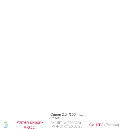
Си­роп 2.5 г/100 г: фл.
95 мл
Алтея сироп-
РУ: ЛП-№(001828)-
(Россия)
СИНТЕЗ
(РГ-RU) от 16.02.23
АКОС