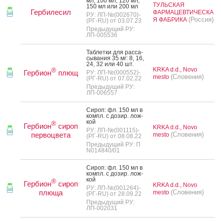
мл, 100 мл, 120 мл,
ТУЛЬСКАЯ
150 мл или 200 мл
Гербилесил
ФАРМАЦЕВТИЧЕСКА
РУ: ЛП-№(002670)-
(Россия)
Я ФАБРИКА
(РГ-RU) от 03.07.23
Предыдущий РУ:
ЛП-005536
Таб­летки для рас­са­
сыва­ния 35 мг: 8, 16,
24, 32 или 40 шт.
KRKA d.d., Novo
®
Гербион
плющ
РУ: ЛП-№(000552)-
(Словения)
mesto
(РГ-RU) от 07.02.22
Предыдущий РУ:
ЛП-006557
Си­роп: фл. 150 мл в
компл. с до­зир. лож­
кой
®
Гербион
сироп
KRKA d.d., Novo
РУ: ЛП-№(001115)-
первоцвета
(Словения)
mesto
(РГ-RU) от 08.08.22
Предыдущий РУ: П
N014840/01
Си­роп: фл. 150 мл в
компл. с до­зир. лож­
кой
®
Гербион
сироп
KRKA d.d., Novo
РУ: ЛП-№(001264)-
плюща
(Словения)
mesto
(РГ-RU) от 28.09.22
Предыдущий РУ:
ЛП-002031