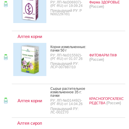
РУ: ЛП-№(006937)-
Фирма ЗДОРОВЬЕ
(РГ-RU) от 19.09.24
(Россия)
Предыдущий РУ: Р
N002297/01
Алтея корни
Кор­ни из­мель­чен­ные:
пач­ки 50 г
РУ: ЛП-№(015592)-
ФИТОФАРМ ПКФ
(РГ-RU) от 01.07.26
(Россия)
Предыдущий РУ:
ЛСР-007887/10
Сырье рас­ти­тель­ное
из­мель­чен­ное 35 г:
пач­ки
КРАСНОГОРСКЛЕКС
Алтея корни
РУ: ЛП-№(014492)-
(Россия)
РЕДСТВА
(РГ-RU) от 14.04.26
Предыдущий РУ:
ЛС-002270
Алтея сироп