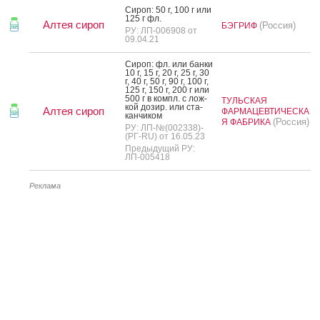
Си­роп: 50 г, 100 г или
125 г фл.
Алтея сироп
(Россия)
БЭГРИФ
РУ: ЛП-006908 от
09.04.21
Си­роп: фл. или бан­ки
10 г, 15 г, 20 г, 25 г, 30
г, 40 г, 50 г, 90 г, 100 г,
125 г, 150 г, 200 г или
500 г в компл. с лож­
ТУЛЬСКАЯ
кой до­зир. или ста­
Алтея сироп
ФАРМАЦЕВТИЧЕСКА
кан­чи­ком
(Россия)
Я ФАБРИКА
РУ: ЛП-№(002338)-
(РГ-RU) от 16.05.23
Предыдущий РУ:
ЛП-005418
Реклама