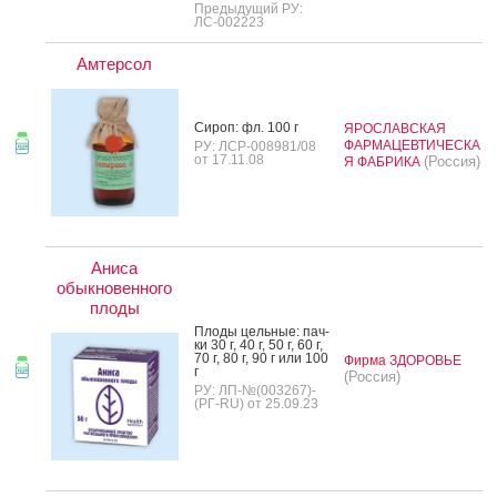
Предыдущий РУ:
ЛС-002223
Амтерсол
Си­роп: фл. 100 г
ЯРОСЛАВСКАЯ
ФАРМАЦЕВТИЧЕСКА
РУ: ЛСР-008981/08
от 17.11.08
(Россия)
Я ФАБРИКА
Аниса
обыкновенного
плоды
Пло­ды цель­ные: пач­
ки 30 г, 40 г, 50 г, 60 г,
70 г, 80 г, 90 г или 100
Фирма ЗДОРОВЬЕ
г
(Россия)
РУ: ЛП-№(003267)-
(РГ-RU) от 25.09.23