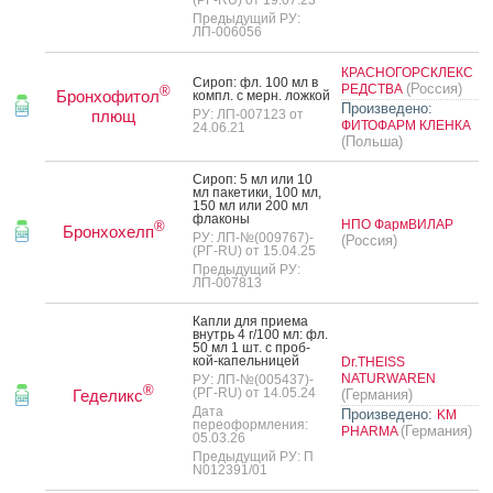
(РГ-RU) от 19.07.23
Предыдущий РУ:
ЛП-006056
КРАСНОГОРСКЛЕКС
Си­роп: фл. 100 мл в
(Россия)
РЕДСТВА
®
Бронхофитол
компл. с мерн. лож­кой
Произведено:
плющ
РУ: ЛП-007123 от
ФИТОФАРМ КЛЕНКА
24.06.21
(Польша)
Си­роп: 5 мл или 10
мл па­кети­ки, 100 мл,
150 мл или 200 мл
фла­коны
НПО ФармВИЛАР
®
Бронхохелп
РУ: ЛП-№(009767)-
(Россия)
(РГ-RU) от 15.04.25
Предыдущий РУ:
ЛП-007813
Кап­ли для при­ема
внутрь 4 г/100 мл: фл.
50 мл 1 шт. с проб­
кой-ка­пель­ни­цей
Dr.THEISS
NATURWAREN
РУ: ЛП-№(005437)-
®
(РГ-RU) от 14.05.24
Геделикс
(Германия)
Дата
Произведено:
KM
переоформления:
(Германия)
PHARMA
05.03.26
Предыдущий РУ: П
N012391/01