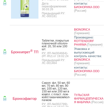
контакты:
Дата
переоформления:
БИОНОРИКА ООО
30.03.26
(Россия)
Предыдущий РУ:
ЛС-000181
BIONORICA
(Германия)
Произведено:
Таб­летки, пок­ры­тые
ROTTENDORF
пле­ноч­ной обо­лоч­
(Германия)
PHARMA
кой: 20, 50 или 100
Упаковка и
шт.
®
Бронхипрет
ТП
выпускающий
РУ: ЛП-№(004664)-
контроль качества:
(РГ-RU) от 19.02.24
BIONORICA
Предыдущий РУ:
ЛС-001464
(Германия)
контакты:
БИОНОРИКА ООО
(Россия)
Си­роп: фл. 50 мл, 60
мл, 70 мл, 80 мл, 90
мл, 100 мл, 120 мл,
150 мл или 200 мл в
компл. с пласт. лож­
ТУЛЬСКАЯ
кой/ста­кан­чи­ком/кол­
Бронхофактор
ФАРМАЦЕВТИЧЕСКА
пачком
(Россия)
Я ФАБРИКА
РУ: ЛП-№(002799)-