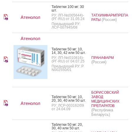
Таб­летки 100 мг: 30
шт.
РУ: ЛП-№(005644)-
ТАТХИМФАРМПРЕПА
Атенолол
(РГ-RU) от 31.05.24
(Россия)
РАТЫ
Предыдущий РУ:
ЛСР-007945/08
Атенолол
Таб­летки 50 мг: 10,
14, 30, 42 или 50 шт.
РУ: ЛП-№(010816)-
ПРАНАФАРМ
(РГ-RU) от 04.07.25
(Россия)
Предыдущий РУ: Р
N002550/01
БОРИСОВСКИЙ
Таб­летки 50 мг: 10,
ЗАВОД
20, 30, 40 или 50 шт.
МЕДИЦИНСКИХ
Атенолол
РУ: ЛСР-003162/09
ПРЕПАРАТОВ
от 24.04.09
(Республика
Беларусь)
Таб­летки 50 мг: 20,
30, 40 или 50 шт.