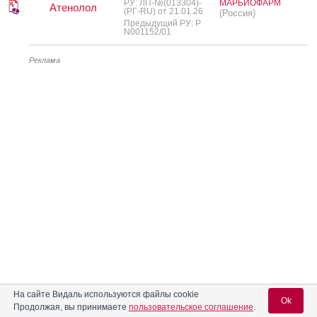
РУ: ЛП-№(013304)-
МАРБИОФАРМ
Атенолол
(РГ-RU) от 21.01.26
(Россия)
Предыдущий РУ: Р
N001152/01
Реклама
На сайте Видаль используются файлы cookie
Ok
Продолжая, вы принимаете
пользовательское соглашение
.