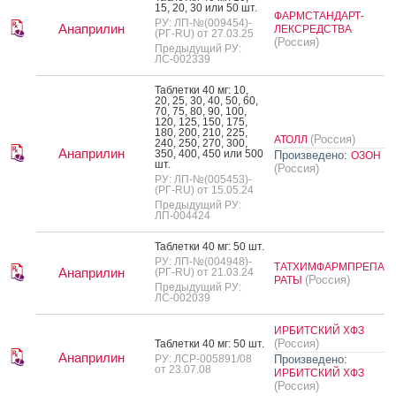
15, 20, 30 или 50 шт.
ФАРМСТАНДАРТ-
РУ: ЛП-№(009454)-
Анаприлин
ЛЕКСРЕДСТВА
(РГ-RU) от 27.03.25
(Россия)
Предыдущий РУ:
ЛС-002339
Таб­летки 40 мг: 10,
20, 25, 30, 40, 50, 60,
70, 75, 80, 90, 100,
120, 125, 150, 175,
180, 200, 210, 225,
(Россия)
АТОЛЛ
240, 250, 270, 300,
Анаприлин
350, 400, 450 или 500
Произведено:
ОЗОН
шт.
(Россия)
РУ: ЛП-№(005453)-
(РГ-RU) от 15.05.24
Предыдущий РУ:
ЛП-004424
Таб­летки 40 мг: 50 шт.
РУ: ЛП-№(004948)-
ТАТХИМФАРМПРЕПА
Анаприлин
(РГ-RU) от 21.03.24
(Россия)
РАТЫ
Предыдущий РУ:
ЛС-002039
ИРБИТСКИЙ ХФЗ
(Россия)
Таб­летки 40 мг: 50 шт.
Анаприлин
РУ: ЛСР-005891/08
Произведено:
от 23.07.08
ИРБИТСКИЙ ХФЗ
(Россия)