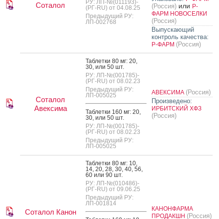
РУ: ЛП-№(011193)-
Соталол
или
(Россия)
Р-
(РГ-RU) от 04.08.25
ФАРМ НОВОСЕЛКИ
Предыдущий РУ:
(Россия)
ЛП-002768
Выпускающий
контроль качества:
(Россия)
Р-ФАРМ
Таб­летки 80 мг: 20,
30, или 50 шт.
РУ: ЛП-№(001785)-
(РГ-RU) от 08.02.23
Предыдущий РУ:
(Россия)
АВЕКСИМА
ЛП-005025
Соталол
Произведено:
Авексима
ИРБИТСКИЙ ХФЗ
Таб­летки 160 мг: 20,
(Россия)
30, или 50 шт.
РУ: ЛП-№(001785)-
(РГ-RU) от 08.02.23
Предыдущий РУ:
ЛП-005025
Таб­летки 80 мг: 10,
14, 20, 28, 30, 40, 56,
60 или 90 шт.
РУ: ЛП-№(010486)-
(РГ-RU) от 09.06.25
Предыдущий РУ:
ЛП-001814
КАНОНФАРМА
Соталол Канон
(Россия)
ПРОДАКШН