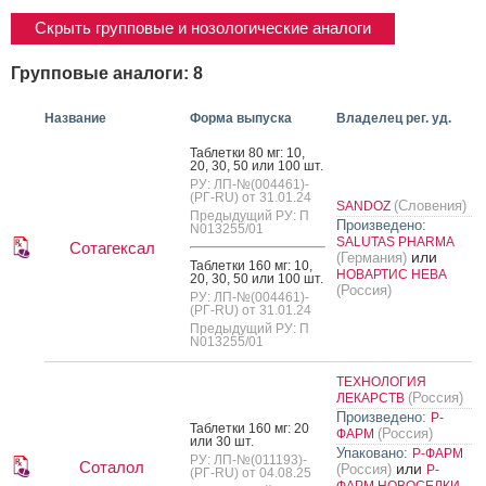
Скрыть групповые и нозологические аналоги
Групповые аналоги: 8
Название
Форма выпуска
Владелец рег. уд.
Таб­летки 80 мг: 10,
20, 30, 50 или 100 шт.
РУ: ЛП-№(004461)-
(РГ-RU) от 31.01.24
(Словения)
SANDOZ
Предыдущий РУ: П
Произведено:
N013255/01
SALUTAS PHARMA
Сотагексал
или
(Германия)
Таб­летки 160 мг: 10,
НОВАРТИС НЕВА
20, 30, 50 или 100 шт.
(Россия)
РУ: ЛП-№(004461)-
(РГ-RU) от 31.01.24
Предыдущий РУ: П
N013255/01
ТЕХНОЛОГИЯ
(Россия)
ЛЕКАРСТВ
Произведено:
Р-
Таб­летки 160 мг: 20
(Россия)
ФАРМ
или 30 шт.
Упаковано:
Р-ФАРМ
РУ: ЛП-№(011193)-
Соталол
или
(Россия)
Р-
(РГ-RU) от 04.08.25
ФАРМ НОВОСЕЛКИ