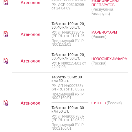
МЕДИЦИНСКИХ
Атенолол
РУ: ЛСР-003162/09
ПРЕПАРАТОВ
от 24.04.09
(Республика
Беларусь)
Таб­летки 100 мг: 20,
30, 40 или 50 шт.
РУ: ЛП-№(013304)-
МАРБИОФАРМ
Атенолол
(РГ-RU) от 21.01.26
(Россия)
Предыдущий РУ: Р
N001152/01
Таб­летки 100 мг: 20,
30, 40 или 50 шт.
НОВОСИБХИМФАРМ
Атенолол
(Россия)
РУ: Р N002154/01 от
22.07.08
Таб­летки 50 мг: 30
или 50 шт.
РУ: ЛП-№(000783)-
(РГ-RU) от 13.05.22
Предыдущий РУ: Р
N002160/01
Атенолол
(Россия)
СИНТЕЗ
Таб­летки 100 мг: 30
или 50 шт.
РУ: ЛП-№(000783)-
(РГ-RU) от 13.05.22
Предыдущий РУ: Р
N002160/01