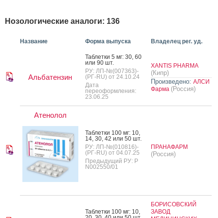
Нозологические аналоги: 136
Название
Форма выпуска
Владелец рег. уд.
Таб­летки 5 мг: 30, 60
или 90 шт.
XANTIS PHARMA
РУ: ЛП-№(007363)-
(Кипр)
Альбатензин
(РГ-RU) от 24.10.24
Произведено:
АЛСИ
Дата
(Россия)
Фарма
переоформления:
23.06.25
Атенолол
Таб­летки 100 мг: 10,
14, 30, 42 или 50 шт.
РУ: ЛП-№(010816)-
ПРАНАФАРМ
(РГ-RU) от 04.07.25
(Россия)
Предыдущий РУ: Р
N002550/01
БОРИСОВСКИЙ
Таб­летки 100 мг: 10,
ЗАВОД
20, 30, 40 или 50 шт.