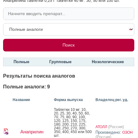
Анаприлина таблетки 0,25 г Таблетки 40 мг: 30, 50 или 100 шт.
Полные
Групповые
Нозологические
Результаты поиска аналогов
Полные аналоги: 9
Название
Форма выпуска
Владелец рег. уд.
Таб­летки 10 мг: 10,
20, 25, 30, 40, 50, 60,
70, 75, 80, 90, 100,
120, 125, 150, 175,
180, 200, 210, 225,
(Россия)
АТОЛЛ
240, 250, 270, 300,
Анаприлин
350, 400, 450 или 500
Произведено:
ОЗОН
шт.
(Россия)