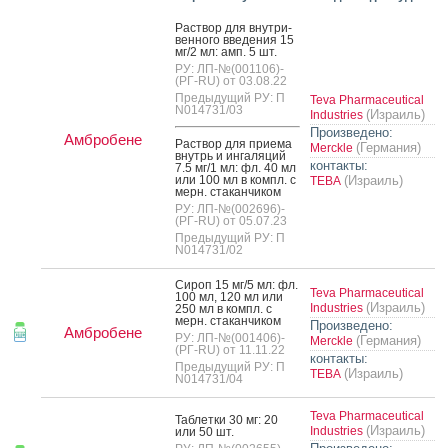
Рас­твор для внут­ри­
вен­но­го вве­дения 15
мг/2 мл: амп. 5 шт.
РУ: ЛП-№(001106)-
(РГ-RU) от 03.08.22
Предыдущий РУ: П
Teva Pharmaceutical
N014731/03
(Израиль)
Industries
Произведено:
Амбробене
Рас­твор для при­ема
(Германия)
Merckle
внутрь и ин­га­ляций
контакты:
7.5 мг/1 мл: фл. 40 мл
или 100 мл в компл. с
(Израиль)
ТЕВА
мерн. ста­кан­чи­ком
РУ: ЛП-№(002696)-
(РГ-RU) от 05.07.23
Предыдущий РУ: П
N014731/02
Си­роп 15 мг/5 мл: фл.
Teva Pharmaceutical
100 мл, 120 мл или
(Израиль)
Industries
250 мл в компл. с
мерн. ста­кан­чи­ком
Произведено:
Амбробене
РУ: ЛП-№(001406)-
(Германия)
Merckle
(РГ-RU) от 11.11.22
контакты:
Предыдущий РУ: П
(Израиль)
ТЕВА
N014731/04
Teva Pharmaceutical
Таб­летки 30 мг: 20
(Израиль)
Industries
или 50 шт.