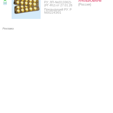
УРАЛБИОФАРМ
РУ: ЛП-№(013362)-
(Россия)
(РГ-RU) от 27.01.26
Предыдущий РУ: Р
N002243/01
Реклама