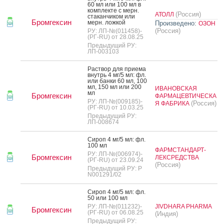
60 мл или 100 мл в
ком­плек­те с мерн.
(Россия)
АТОЛЛ
ста­кан­чи­ком или
Бромгексин
мерн. лож­кой
Произведено:
ОЗОН
(Россия)
РУ: ЛП-№(011458)-
(РГ-RU) от 28.08.25
Предыдущий РУ:
ЛП-003103
Рас­твор для при­ема
внутрь 4 мг/5 мл: фл.
или бан­ки 60 мл, 100
мл, 150 мл или 200
ИВАНОВСКАЯ
мл
Бромгексин
ФАРМАЦЕВТИЧЕСКА
РУ: ЛП-№(009185)-
(Россия)
Я ФАБРИКА
(РГ-RU) от 10.03.25
Предыдущий РУ:
ЛП-008674
Си­роп 4 мг/5 мл: фл.
100 мл
ФАРМСТАНДАРТ-
РУ: ЛП-№(006974)-
Бромгексин
ЛЕКСРЕДСТВА
(РГ-RU) от 23.09.24
(Россия)
Предыдущий РУ: Р
N001291/02
Си­роп 4 мг/5 мл: фл.
50 или 100 мл
РУ: ЛП-№(011232)-
JIVDHARA PHARMA
Бромгексин
(РГ-RU) от 06.08.25
(Индия)
Предыдущий РУ: