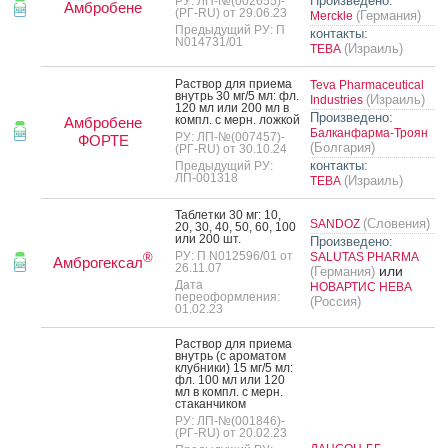
Произведено:
РУ: ЛП-№(002655)-
Амбробене
(РГ-RU) от 29.06.23
(Германия)
Merckle
Предыдущий РУ: П
контакты:
N014731/01
(Израиль)
ТЕВА
Рас­твор для при­ема
Teva Pharmaceutical
внутрь 30 мг/5 мл: фл.
(Израиль)
Industries
120 мл или 200 мл в
Произведено:
компл. с мерн. лож­кой
Амбробене
Балканфарма-Троян
РУ: ЛП-№(007457)-
ФОРТЕ
(Болгария)
(РГ-RU) от 30.10.24
контакты:
Предыдущий РУ:
ЛП-001318
(Израиль)
ТЕВА
Таб­летки 30 мг: 10,
(Словения)
SANDOZ
20, 30, 40, 50, 60, 100
или 200 шт.
Произведено:
РУ: П N012596/01 от
SALUTAS PHARMA
®
Амброгексал
26.11.07
или
(Германия)
Дата
НОВАРТИС НЕВА
переоформления:
(Россия)
01.02.23
Рас­твор для при­ема
внутрь (с аро­матом
клуб­ни­ки) 15 мг/5 мл:
фл. 100 мл или 120
мл в компл. с мерн.
ста­кан­чи­ком
РУ: ЛП-№(001846)-
(РГ-RU) от 20.02.23