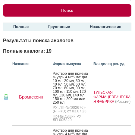
Полные
Групповые
Нозологические
Результаты поиска аналогов
Полные аналоги: 19
Название
Форма выпуска
Владелец рег. уд.
Рас­твор для при­ема
внутрь 4 мг/5 мл: фл.
10 мл, 20 мл, 30 мл,
40 мл, 50 мл, 60 мл,
70 мл, 80 мл, 90 мл,
100 мл, 110 мл, 120
ТУЛЬСКАЯ
мл, 130 мл, 140 мл,
Бромгексин
ФАРМАЦЕВТИЧЕСКА
150 мл, 200 мл или
(Россия)
Я ФАБРИКА
250 мл
РУ: ЛП-№(002676)-
(РГ-RU) от 03.07.23
Предыдущий РУ:
ЛП-005820
Рас­твор для при­ема
внутрь 4 мг/5 мл: фл.