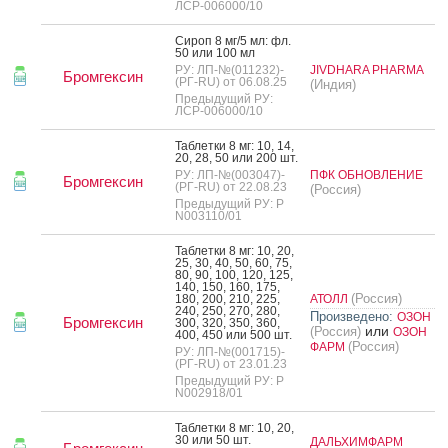
ЛСР-006000/10
Си­роп 8 мг/5 мл: фл.
50 или 100 мл
РУ: ЛП-№(011232)-
JIVDHARA PHARMA
Бромгексин
(РГ-RU) от 06.08.25
(Индия)
Предыдущий РУ:
ЛСР-006000/10
Таб­летки 8 мг: 10, 14,
20, 28, 50 или 200 шт.
РУ: ЛП-№(003047)-
ПФК ОБНОВЛЕНИЕ
Бромгексин
(РГ-RU) от 22.08.23
(Россия)
Предыдущий РУ: Р
N003110/01
Таб­летки 8 мг: 10, 20,
25, 30, 40, 50, 60, 75,
80, 90, 100, 120, 125,
140, 150, 160, 175,
(Россия)
180, 200, 210, 225,
АТОЛЛ
240, 250, 270, 280,
Произведено:
ОЗОН
Бромгексин
300, 320, 350, 360,
или
(Россия)
ОЗОН
400, 450 или 500 шт.
(Россия)
ФАРМ
РУ: ЛП-№(001715)-
(РГ-RU) от 23.01.23
Предыдущий РУ: Р
N002918/01
Таб­летки 8 мг: 10, 20,
30 или 50 шт.
ДАЛЬХИМФАРМ