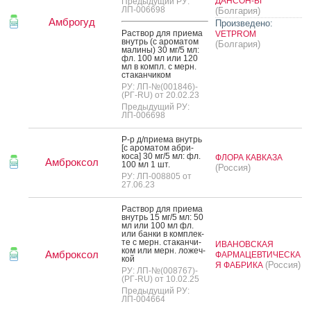
ДАНСОН-БГ
Предыдущий РУ:
ЛП-006698
(Болгария)
Амброгуд
Произведено:
Рас­твор для при­ема
VETPROM
внутрь (с аро­матом
(Болгария)
ма­лины) 30 мг/5 мл:
фл. 100 мл или 120
мл в компл. с мерн.
ста­кан­чи­ком
РУ: ЛП-№(001846)-
(РГ-RU) от 20.02.23
Предыдущий РУ:
ЛП-006698
Р-р д/при­ема внутрь
[с аро­матом аб­ри­
коса] 30 мг/5 мл: фл.
ФЛОРА КАВКАЗА
Амброксол
100 мл 1 шт.
(Россия)
РУ: ЛП-008805 от
27.06.23
Рас­твор для при­ема
внутрь 15 мг/5 мл: 50
мл или 100 мл фл.
или бан­ки в ком­плек­
те с мерн. ста­кан­чи­
ИВАНОВСКАЯ
ком или мерн. ло­жеч­
Амброксол
ФАРМАЦЕВТИЧЕСКА
кой
(Россия)
Я ФАБРИКА
РУ: ЛП-№(008767)-
(РГ-RU) от 10.02.25
Предыдущий РУ:
ЛП-004664