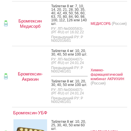
Таб­летки 8 мг: 7, 10,
14, 20, 21, 28, 30, 35,
40, 42, 49, 50, 56, 60,
63, 70, 80, 84, 90, 98,
100, 112, 126 или 140
Бромгексин
(Россия)
шт.
МЕДИСОРБ
Медисорб
РУ: ЛП-№(000583)-
(РГ-RU) от 16.02.22
Предыдущий РУ: Р
N002016/01
Таб­летки 4 мг: 10, 20,
30, 40, 50 или 100 шт.
РУ: ЛП-№(004407)-
(РГ-RU) от 24.01.24
Предыдущий РУ: Р
Химико-
N002461/01
Бромгексин-
фармацевтический
Акрихин
комбинат АКРИХИН
Таб­летки 8 мг: 10, 20,
(Россия)
30, 40, 50 или 100 шт.
РУ: ЛП-№(004407)-
(РГ-RU) от 24.01.24
Предыдущий РУ: Р
N002461/01
Бромгексин-УБФ
Таб­летки 8 мг: 10, 20,
25, 30, 40, 50 или 60
шт.