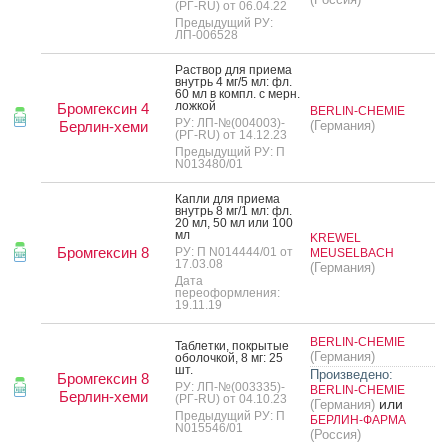
(РГ-RU) от 06.04.22
Предыдущий РУ:
ЛП-006528
Рас­твор для при­ема
внутрь 4 мг/5 мл: фл.
60 мл в компл. с мерн.
лож­кой
Бромгексин 4
BERLIN-CHEMIE
РУ: ЛП-№(004003)-
Берлин-хеми
(Германия)
(РГ-RU) от 14.12.23
Предыдущий РУ: П
N013480/01
Кап­ли для при­ема
внутрь 8 мг/1 мл: фл.
20 мл, 50 мл или 100
мл
KREWEL
Бромгексин 8
РУ: П N014444/01 от
MEUSELBACH
17.03.08
(Германия)
Дата
переоформления:
19.11.19
BERLIN-CHEMIE
Таб­летки, пок­ры­тые
(Германия)
обо­лоч­кой, 8 мг: 25
шт.
Произведено:
Бромгексин 8
РУ: ЛП-№(003335)-
BERLIN-CHEMIE
Берлин-хеми
(РГ-RU) от 04.10.23
или
(Германия)
Предыдущий РУ: П
БЕРЛИН-ФАРМА
N015546/01
(Россия)