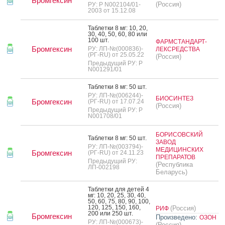
Бромгексин
(Россия)
РУ: Р N002104/01-
2003 от 15.12.08
Таб­летки 8 мг: 10, 20,
30, 40, 50, 60, 80 или
100 шт.
ФАРМСТАНДАРТ-
Бромгексин
РУ: ЛП-№(000836)-
ЛЕКСРЕДСТВА
(РГ-RU) от 25.05.22
(Россия)
Предыдущий РУ: Р
N001291/01
Таб­летки 8 мг: 50 шт.
РУ: ЛП-№(006244)-
БИОСИНТЕЗ
Бромгексин
(РГ-RU) от 17.07.24
(Россия)
Предыдущий РУ: Р
N001708/01
БОРИСОВСКИЙ
Таб­летки 8 мг: 50 шт.
ЗАВОД
РУ: ЛП-№(003794)-
МЕДИЦИНСКИХ
Бромгексин
(РГ-RU) от 24.11.23
ПРЕПАРАТОВ
Предыдущий РУ:
(Республика
ЛП-002198
Беларусь)
Таб­летки для де­тей 4
мг: 10, 20, 25, 30, 40,
50, 60, 75, 80, 90, 100,
120, 125, 150, 160,
(Россия)
РИФ
200 или 250 шт.
Бромгексин
Произведено:
ОЗОН
РУ: ЛП-№(000673)-
(Россия)