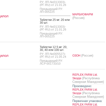
РУ: ЛП-№(013303)-
(РГ-RU) от 21.01.26
Предыдущий РУ:
ЛП-005225
МАРБИОФАРМ
дилол
(Россия)
Таб­летки 25 мг: 20 или
30 шт.
РУ: ЛП-№(013303)-
(РГ-RU) от 21.01.26
Предыдущий РУ:
ЛП-005225
Таб­летки 12.5 мг: 20,
30, 40 или 100 шт.
РУ: ЛП-№(005527)-
дилол
(Россия)
ОЗОН
(РГ-RU) от 21.05.24
Предыдущий РУ:
ЛСР-001733/10
REPLEK FARM Ltd.
(Республика
Skopje
Северная Македония)
Произведено:
REPLEK FARM Ltd.
(Республика
Skopje
Северная Македония)
Первичная упаковка:
REPLEK FARM Ltd.