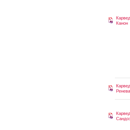
Карве
Канон
Карве
Ренев
Карве
Сандо