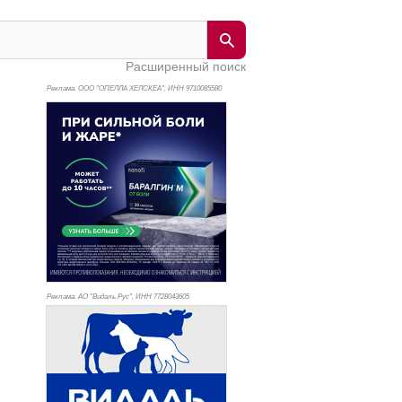
Расширенный поиск
Реклама. ООО "ОПЕЛЛА ХЕЛСКЕА", ИНН 971
0085580
Реклама. АО "Видаль Рус", ИНН 772
8043605