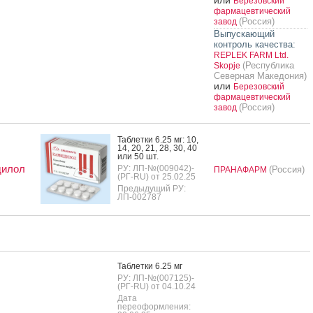
Березовский
фармацевтический
(Россия)
завод
Выпускающий
контроль качества:
REPLEK FARM Ltd.
(Республика
Skopje
Северная Македония)
или
Березовский
фармацевтический
(Россия)
завод
Таб­летки 6.25 мг: 10,
14, 20, 21, 28, 30, 40
или 50 шт.
дилол
РУ: ЛП-№(009042)-
(Россия)
ПРАНАФАРМ
(РГ-RU) от 25.02.25
Предыдущий РУ:
ЛП-002787
Таб­летки 6.25 мг
РУ: ЛП-№(007125)-
(РГ-RU) от 04.10.24
Дата
переоформления: