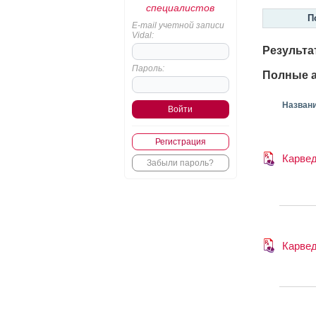
специалистов
П
E-mail учетной записи
Vidal:
Результа
Пароль:
Полные а
Назван
Регистрация
Карве
Забыли пароль?
Карве