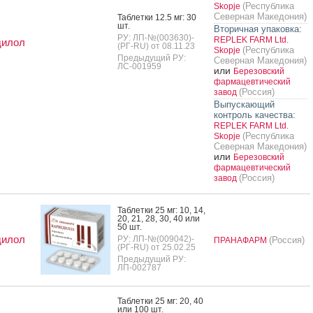
(Республика
Skopje
Северная Македония)
Таб­летки 12.5 мг: 30
шт.
Вторичная упаковка:
РУ: ЛП-№(003630)-
REPLEK FARM Ltd.
дилол
(РГ-RU) от 08.11.23
(Республика
Skopje
Предыдущий РУ:
Северная Македония)
ЛС-001959
или
Березовский
фармацевтический
(Россия)
завод
Выпускающий
контроль качества:
REPLEK FARM Ltd.
(Республика
Skopje
Северная Македония)
или
Березовский
фармацевтический
(Россия)
завод
Таб­летки 25 мг: 10, 14,
20, 21, 28, 30, 40 или
50 шт.
дилол
РУ: ЛП-№(009042)-
(Россия)
ПРАНАФАРМ
(РГ-RU) от 25.02.25
Предыдущий РУ:
ЛП-002787
Таб­летки 25 мг: 20, 40
или 100 шт.