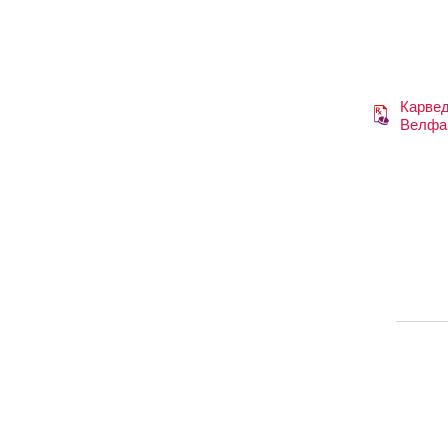
Карве
Велфа