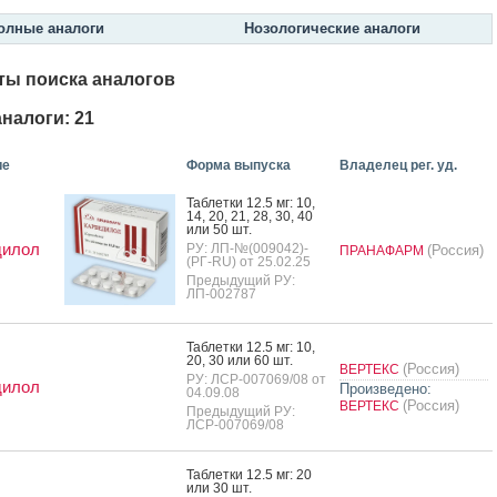
олные аналоги
Нозологические аналоги
ты поиска аналогов
налоги: 21
ие
Форма выпуска
Владелец рег. уд.
Таб­летки 12.5 мг: 10,
14, 20, 21, 28, 30, 40
или 50 шт.
дилол
РУ: ЛП-№(009042)-
(Россия)
ПРАНАФАРМ
(РГ-RU) от 25.02.25
Предыдущий РУ:
ЛП-002787
Таб­летки 12.5 мг: 10,
20, 30 или 60 шт.
(Россия)
ВЕРТЕКС
РУ: ЛСР-007069/08 от
дилол
Произведено:
04.09.08
(Россия)
ВЕРТЕКС
Предыдущий РУ:
ЛСР-007069/08
Таб­летки 12.5 мг: 20
или 30 шт.