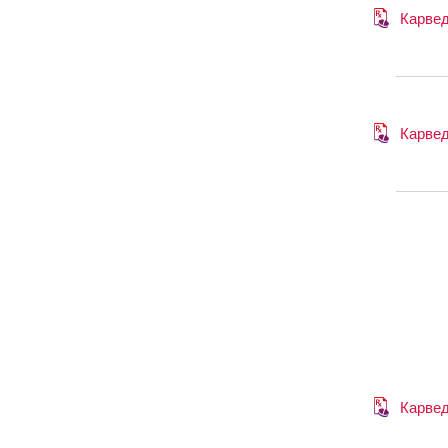
Карве
Карве
Карве