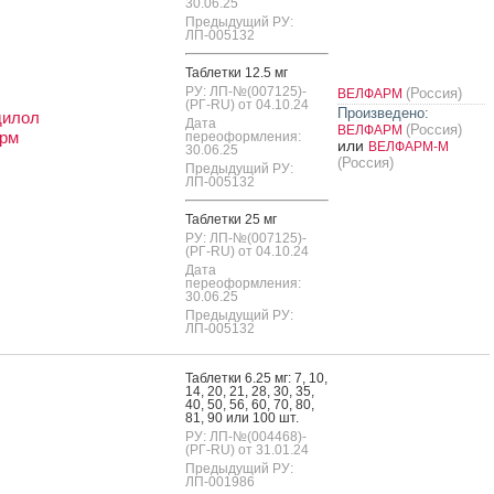
30.06.25
Предыдущий РУ:
ЛП-005132
Таб­летки 12.5 мг
РУ: ЛП-№(007125)-
(Россия)
ВЕЛФАРМ
(РГ-RU) от 04.10.24
Произведено:
дилол
Дата
(Россия)
ВЕЛФАРМ
рм
переоформления:
или
ВЕЛФАРМ-М
30.06.25
(Россия)
Предыдущий РУ:
ЛП-005132
Таб­летки 25 мг
РУ: ЛП-№(007125)-
(РГ-RU) от 04.10.24
Дата
переоформления:
30.06.25
Предыдущий РУ:
ЛП-005132
Таб­летки 6.25 мг: 7, 10,
14, 20, 21, 28, 30, 35,
40, 50, 56, 60, 70, 80,
81, 90 или 100 шт.
РУ: ЛП-№(004468)-
(РГ-RU) от 31.01.24
Предыдущий РУ:
ЛП-001986