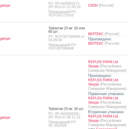
РУ: ЛП-№(005527)-
дилол
(Россия)
ОЗОН
(РГ-RU) от 21.05.24
Предыдущий РУ:
ЛСР-001733/10
Таб­летки 25 мг: 30 или
60 шт.
(Россия)
ВЕРТЕКС
РУ: ЛСР-007069/08 от
дилол
Произведено:
04.09.08
(Россия)
ВЕРТЕКС
Предыдущий РУ:
ЛСР-007069/08
REPLEK FARM Ltd.
(Республика
Skopje
Северная Македония)
Произведено:
REPLEK FARM Ltd.
(Республика
Skopje
Северная Македония)
Первичная упаковка:
REPLEK FARM Ltd.
(Республика
Skopje
Северная Македония)
Таб­летки 25 мг: 30 шт.
Вторичная упаковка:
РУ: ЛП-№(003630)-
REPLEK FARM Ltd.
дилол
(РГ-RU) от 08.11.23
(Республика
Skopje
Предыдущий РУ:
Северная Македония)
ЛС-001959
или