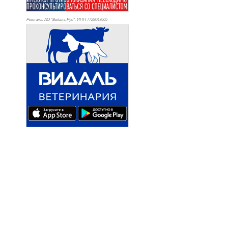
Реклама. АО "Видаль Рус", ИНН 772
8043605