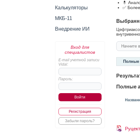
💊 Анал
Калькуляторы
✅ Более
МКБ-11
Выбранн
Внедрение ИИ
Цефтриаксон
внутривенно
Вход для
специалистов
E-mail учетной записи
Полные 
Vidal:
Результа
Пароль:
Полные а
Назван
Регистрация
Забыли пароль?
Руцек