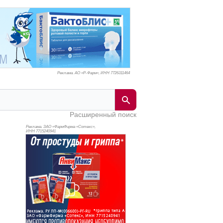
Реклама. АО «Р-Фарм», ИНН 772
6311464
Расширенный поиск
Реклама. ЗАО «ФармФирма «Сотекс»,
ИНН 771
5240941