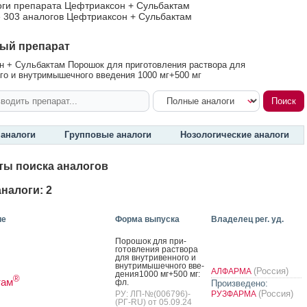
оги препарата Цефтриаксон + Сульбактам
 303 аналогов Цефтриаксон + Сульбактам
ый препарат
 + Сульбактам Порошок для приготовления раствора для
го и внутримышечного введения 1000 мг+500 мг
аналоги
Групповые аналоги
Нозологические аналоги
ты поиска аналогов
налоги: 2
ие
Форма выпуска
Владелец рег. уд.
По­рошок для при­
готов­ле­ния рас­тво­ра
для внут­ри­вен­но­го и
внут­ри­мышеч­но­го вве­
(Россия)
АЛФАРМА
дения1000 мг+500 мг:
®
там
фл.
Произведено:
(Россия)
РУ: ЛП-№(006796)-
РУЗФАРМА
(РГ-RU) от 05.09.24