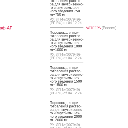
готов­ле­ния рас­тво­
ра для внут­ри­вен­но­
го и внут­ри­мышеч­
но­го вве­дения 750
мг+750 мг
РУ: ЛП-№(007949)-
(РГ-RU) от 04.12.24
раф-АГ
(Россия)
АЛТЕГРА
По­рошок для при­
готов­ле­ния рас­тво­
ра для внут­ри­вен­но­
го и внут­ри­мышеч­
но­го вве­дения 1000
мг+1000 мг
РУ: ЛП-№(007949)-
(РГ-RU) от 04.12.24
По­рошок для при­
готов­ле­ния рас­тво­
ра для внут­ри­вен­но­
го и внут­ри­мышеч­
но­го вве­дения 1500
мг+1500 мг
РУ: ЛП-№(007949)-
(РГ-RU) от 04.12.24
По­рошок для при­
готов­ле­ния рас­тво­
ра для внут­ри­вен­но­
го и внут­ри­мышеч­
но­го вве­дения 2000
мг+2000 мг
РУ: ЛП-№(007949)-