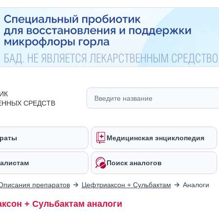
ИК
ЕННЫХ СРЕДСТВ
раты
Медицинская энциклопедия
алистам
Поиск аналогов
Описания препаратов
Цефтриаксон + Сульбактам
Аналоги
ксон + Сульбактам аналоги