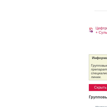
Цефтр
+ Сул
Информа
Групповые
препарат
специалис
линии.
Скрыть 
Групповы