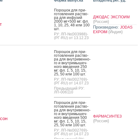
ие
Форма выпуска
Владелец рег. уд.
По­рошок для при­
готов­ле­ния рас­тво­
ДЖОДАС ЭКСПОИМ
ра для ин­фу­зий
2000 мг+500 мг: фл.
(Россия)
т
1, 10, 25, 48 или 100
Произведено:
JODAS
шт.
(Индия)
EXPOIM
РУ: ЛП-№(003988)-
(РГ-RU) от 13.12.23
По­рошок для при­
готов­ле­ния рас­тво­
ра для внут­ри­вен­но­
го и внут­ри­мышеч­
но­го вве­дения 250
мг: фл. 1, 5, 10, 15,
25, 50 или 100 шт.
РУ: ЛП-№(002769)-
(РГ-RU) от 14.07.23
Предыдущий РУ:
ЛП-006110
По­рошок для при­
готов­ле­ния рас­тво­
ра для внут­ри­вен­но­
го и внут­ри­мышеч­
ФАРМАСИНТЕЗ
но­го вве­дения 500
сон
(Россия)
мг: фл. 1, 5, 10, 15,
25, 50 или 100 шт.
РУ: ЛП-№(002769)-
(РГ-RU) от 14.07.23