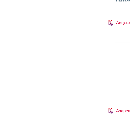
Назван
Авцеф
Азарек