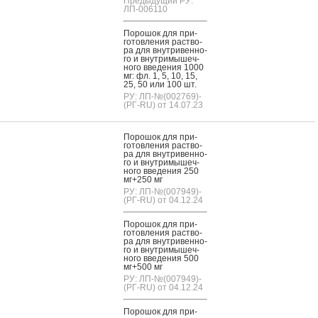
Предыдущий РУ:
ЛП-006110
По­рошок для при­
готов­ле­ния рас­тво­
ра для внут­ри­вен­но­
го и внут­ри­мышеч­
но­го вве­дения 1000
мг: фл. 1, 5, 10, 15,
25, 50 или 100 шт.
РУ: ЛП-№(002769)-
(РГ-RU) от 14.07.23
По­рошок для при­
готов­ле­ния рас­тво­
ра для внут­ри­вен­но­
го и внут­ри­мышеч­
но­го вве­дения 250
мг+250 мг
РУ: ЛП-№(007949)-
(РГ-RU) от 04.12.24
По­рошок для при­
готов­ле­ния рас­тво­
ра для внут­ри­вен­но­
го и внут­ри­мышеч­
но­го вве­дения 500
мг+500 мг
РУ: ЛП-№(007949)-
(РГ-RU) от 04.12.24
По­рошок для при­