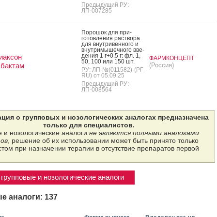
Предыдущий РУ:
ЛП-007285
По­рошок для при­
готов­ле­ния рас­тво­ра
для внут­ри­вен­но­го и
внут­ри­мышеч­но­го вве­
дения 1 г+0.5 г: фл. 1,
иаксон
ФАРМКОНЦЕПТ
50, 100 или 150 шт.
ьбактам
(Россия)
РУ: ЛП-№(011582)-(РГ-
RU) от 05.09.25
Предыдущий РУ:
ЛП-008564
ция о групповых и нозологических аналогах предназначена
только для специалистов.
 и нозологические аналоги
не являются полными аналогами
ов
, решение об их использовании может быть принято только
том при назначении терапии в отсутствие препаратов первой
групповые и нозологические аналоги
е аналоги: 137