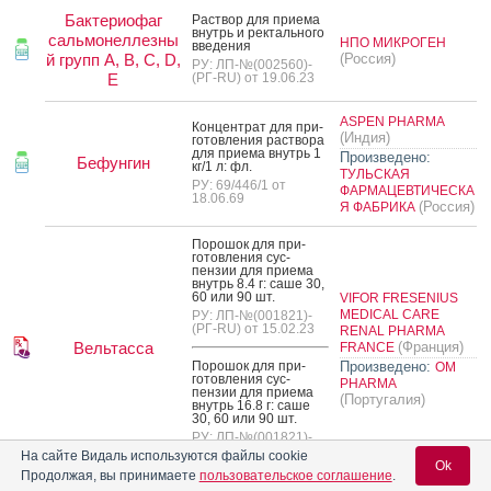
Бактериофаг
Рас­твор для при­ема
внутрь и рек­таль­но­го
сальмонеллезны
НПО МИКРОГЕН
вве­дения
й групп A, B, C, D,
(Россия)
РУ: ЛП-№(002560)-
E
(РГ-RU) от 19.06.23
ASPEN PHARMA
Кон­цен­трат для при­
(Индия)
готов­ле­ния рас­тво­ра
для при­ема внутрь 1
Произведено:
Бефунгин
кг/1 л: фл.
ТУЛЬСКАЯ
РУ: 69/446/1 от
ФАРМАЦЕВТИЧЕСКА
18.06.69
(Россия)
Я ФАБРИКА
По­рошок для при­
готов­ле­ния сус­
пензии для при­ема
внутрь 8.4 г: са­ше 30,
60 или 90 шт.
VIFOR FRESENIUS
MEDICAL CARE
РУ: ЛП-№(001821)-
(РГ-RU) от 15.02.23
RENAL PHARMA
Вельтасса
(Франция)
FRANCE
По­рошок для при­
Произведено:
OM
готов­ле­ния сус­
PHARMA
пензии для при­ема
(Португалия)
внутрь 16.8 г: са­ше
30, 60 или 90 шт.
РУ: ЛП-№(001821)-
(РГ-RU) от 15.02.23
На сайте Видаль используются файлы cookie
Ok
Продолжая, вы принимаете
пользовательское соглашение
.
VIFOR FRESENIUS