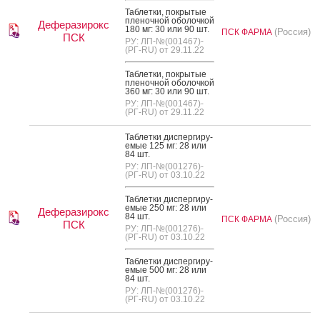
Таб­летки, пок­ры­тые
пле­ноч­ной обо­лоч­кой
Деферазирокс
180 мг: 30 или 90 шт.
(Россия)
ПСК ФАРМА
ПСК
РУ: ЛП-№(001467)-
(РГ-RU) от 29.11.22
Таб­летки, пок­ры­тые
пле­ноч­ной обо­лоч­кой
360 мг: 30 или 90 шт.
РУ: ЛП-№(001467)-
(РГ-RU) от 29.11.22
Таб­летки дис­перги­ру­
емые 125 мг: 28 или
84 шт.
РУ: ЛП-№(001276)-
(РГ-RU) от 03.10.22
Таб­летки дис­перги­ру­
емые 250 мг: 28 или
Деферазирокс
84 шт.
(Россия)
ПСК ФАРМА
ПСК
РУ: ЛП-№(001276)-
(РГ-RU) от 03.10.22
Таб­летки дис­перги­ру­
емые 500 мг: 28 или
84 шт.
РУ: ЛП-№(001276)-
(РГ-RU) от 03.10.22