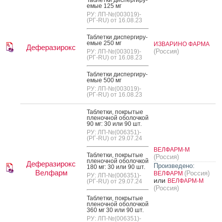
емые 125 мг
РУ: ЛП-№(003019)-
(РГ-RU) от 16.08.23
Таб­летки дис­перги­ру­
емые 250 мг
ИЗВАРИНО ФАРМА
Деферазирокс
(Россия)
РУ: ЛП-№(003019)-
(РГ-RU) от 16.08.23
Таб­летки дис­перги­ру­
емые 500 мг
РУ: ЛП-№(003019)-
(РГ-RU) от 16.08.23
Таб­летки, пок­ры­тые
пле­ноч­ной обо­лоч­кой
90 мг: 30 или 90 шт.
РУ: ЛП-№(006351)-
(РГ-RU) от 29.07.24
ВЕЛФАРМ-М
Таб­летки, пок­ры­тые
(Россия)
пле­ноч­ной обо­лоч­кой
Деферазирокс
Произведено:
180 мг: 30 или 90 шт.
Велфарм
(Россия)
ВЕЛФАРМ
РУ: ЛП-№(006351)-
или
ВЕЛФАРМ-М
(РГ-RU) от 29.07.24
(Россия)
Таб­летки, пок­ры­тые
пле­ноч­ной обо­лоч­кой
360 мг 30 или 90 шт.
РУ: ЛП-№(006351)-