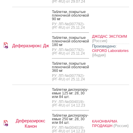
(РГ-RU) от 29.07.24
Таб­летки, пок­ры­тые
пле­ноч­ной обо­лоч­кой
90 мг
РУ: ЛП-№(007792)-
(РГ-RU) от 25.11.24
ДЖОДАС ЭКСПОИМ
Таб­летки, пок­ры­тые
(Россия)
пле­ноч­ной обо­лоч­кой
180 мг
Деферазирокс Дж
Произведено:
РУ: ЛП-№(007792)-
OXFORD Laboratories
(РГ-RU) от 25.11.24
(Индия)
Таб­летки, пок­ры­тые
пле­ноч­ной обо­лоч­кой
360 мг
РУ: ЛП-№(007792)-
(РГ-RU) от 25.11.24
Таб­летки дис­перги­ру­
емые 125 мг: 28, 30
или 84 шт.
РУ: ЛП-№(004019)-
(РГ-RU) от 14.12.23
Таб­летки дис­перги­ру­
емые 250 мг: 28, 30
Деферазирокс
КАНОНФАРМА
или 84 шт.
Канон
(Россия)
ПРОДАКШН
РУ: ЛП-№(004019)-
(РГ-RU) от 14.12.23