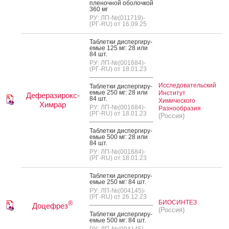
пле­ноч­ной обо­лоч­кой
360 мг
РУ: ЛП-№(011719)-
(РГ-RU) от 16.09.25
Таб­летки дис­перги­ру­
емые 125 мг: 28 или
84 шт.
РУ: ЛП-№(001684)-
(РГ-RU) от 18.01.23
Исследовательский
Таб­летки дис­перги­ру­
емые 250 мг: 28 или
Институт
Деферазирокс-
84 шт.
Химического
Химрар
РУ: ЛП-№(001684)-
Разнообразия
(РГ-RU) от 18.01.23
(Россия)
Таб­летки дис­перги­ру­
емые 500 мг: 28 или
84 шт.
РУ: ЛП-№(001684)-
(РГ-RU) от 18.01.23
Таб­летки дис­перги­ру­
емые 250 мг: 84 шт.
РУ: ЛП-№(004145)-
(РГ-RU) от 26.12.23
БИОСИНТЕЗ
®
Доцефрез
(Россия)
Таб­летки дис­перги­ру­
емые 500 мг: 84 шт.
РУ: ЛП-№(004145)-