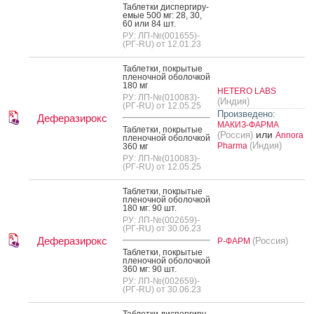
Таб­летки дис­перги­ру­
емые 500 мг: 28, 30,
60 или 84 шт.
РУ: ЛП-№(001655)-
(РГ-RU) от 12.01.23
Таб­летки, пок­ры­тые
пле­ноч­ной обо­лоч­кой
180 мг
HETERO LABS
РУ: ЛП-№(010083)-
(Индия)
(РГ-RU) от 12.05.25
Произведено:
Деферазирокс
МАКИЗ-ФАРМА
Таб­летки, пок­ры­тые
или
(Россия)
Annora
пле­ноч­ной обо­лоч­кой
(Индия)
Pharma
360 мг
РУ: ЛП-№(010083)-
(РГ-RU) от 12.05.25
Таб­летки, пок­ры­тые
пле­ноч­ной обо­лоч­кой
180 мг: 90 шт.
РУ: ЛП-№(002659)-
(РГ-RU) от 30.06.23
Деферазирокс
(Россия)
Р-ФАРМ
Таб­летки, пок­ры­тые
пле­ноч­ной обо­лоч­кой
360 мг: 90 шт.
РУ: ЛП-№(002659)-
(РГ-RU) от 30.06.23
Таб­летки дис­перги­ру­