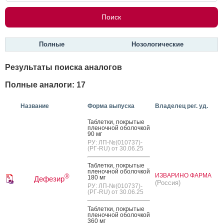
Полные
Нозологические
Результаты поиска аналогов
Полные аналоги: 17
Название
Форма выпуска
Владелец рег. уд.
Таб­летки, пок­ры­тые
пле­ноч­ной обо­лоч­кой
90 мг
РУ: ЛП-№(010737)-
(РГ-RU) от 30.06.25
Таб­летки, пок­ры­тые
пле­ноч­ной обо­лоч­кой
ИЗВАРИНО ФАРМА
®
180 мг
Дефезир
(Россия)
РУ: ЛП-№(010737)-
(РГ-RU) от 30.06.25
Таб­летки, пок­ры­тые
пле­ноч­ной обо­лоч­кой
360 мг