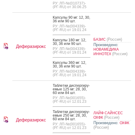
РУ: ЛП-№(010737)-
(РГ-RU) от 30.06.25
Кап­су­лы 90 мг: 12, 30,
36 или 90 шт.
РУ: ЛП-№(004339)-
(РГ-RU) от 19.01.24
(Россия)
БАЗИС
Кап­су­лы 180 мг: 12,
30, 36 или 90 шт.
Произведено:
Деферазирокс
РУ: ЛП-№(004339)-
НОВАМЕДИКА
(РГ-RU) от 19.01.24
(Россия)
ИННОТЕХ
Кап­су­лы 360 мг: 12,
30, 36 или 90 шт.
РУ: ЛП-№(004339)-
(РГ-RU) от 19.01.24
Таб­летки дис­перги­ру­
емые 125 мг: 28, 30,
60 или 84 шт.
РУ: ЛП-№(001655)-
(РГ-RU) от 12.01.23
Таб­летки дис­перги­ру­
ЛАЙФ САЙНСЕС
емые 250 мг: 28, 30,
(Россия)
ОХФК
60 или 84 шт.
Деферазирокс
Произведено:
ОХФК
РУ: ЛП-№(001655)-
(Россия)
(РГ-RU) от 12.01.23