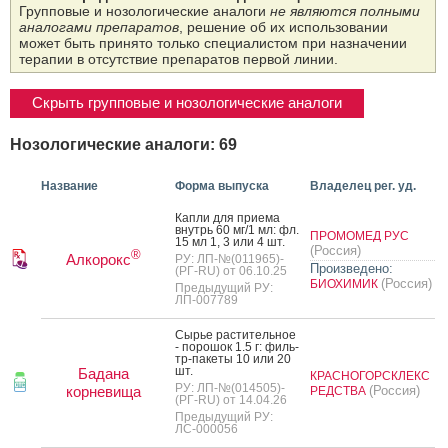
Групповые и нозологические аналоги
не являются полными
аналогами препаратов
, решение об их использовании
может быть принято только специалистом при назначении
терапии в отсутствие препаратов первой линии.
Скрыть групповые и нозологические аналоги
Нозологические аналоги: 69
Название
Форма выпуска
Владелец рег. уд.
Кап­ли для при­ема
внутрь 60 мг/1 мл: фл.
ПРОМОМЕД РУС
15 мл 1, 3 или 4 шт.
(Россия)
®
Алкорокс
РУ: ЛП-№(011965)-
Произведено:
(РГ-RU) от 06.10.25
(Россия)
БИОХИМИК
Предыдущий РУ:
ЛП-007789
Сырье рас­ти­тель­ное
- по­рошок 1.5 г: филь­
тр-па­кеты 10 или 20
шт.
Бадана
КРАСНОГОРСКЛЕКС
РУ: ЛП-№(014505)-
корневища
(Россия)
РЕДСТВА
(РГ-RU) от 14.04.26
Предыдущий РУ:
ЛС-000056