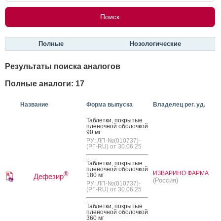
Полные
Нозологические
Результаты поиска аналогов
Полные аналоги: 17
Название
Форма выпуска
Владелец рег. уд.
Таб­летки, пок­ры­тые
пле­ноч­ной обо­лоч­кой
90 мг
РУ: ЛП-№(010737)-
(РГ-RU) от 30.06.25
Таб­летки, пок­ры­тые
пле­ноч­ной обо­лоч­кой
ИЗВАРИНО ФАРМА
®
180 мг
Дефезир
(Россия)
РУ: ЛП-№(010737)-
(РГ-RU) от 30.06.25
Таб­летки, пок­ры­тые
пле­ноч­ной обо­лоч­кой
360 мг