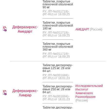
Таб­летки, пок­ры­тые
пле­ноч­ной обо­лоч­кой
90 мг
РУ: ЛП-№(011719)-
(РГ-RU) от 16.09.25
Таб­летки, пок­ры­тые
пле­ноч­ной обо­лоч­кой
Деферазирокс-
180 мг
(Россия)
АМЕДАРТ
Амедарт
РУ: ЛП-№(011719)-
(РГ-RU) от 16.09.25
Таб­летки, пок­ры­тые
пле­ноч­ной обо­лоч­кой
360 мг
РУ: ЛП-№(011719)-
(РГ-RU) от 16.09.25
Таб­летки дис­перги­ру­
емые 125 мг: 28 или
84 шт.
РУ: ЛП-№(001684)-
(РГ-RU) от 18.01.23
Исследовательский
Таб­летки дис­перги­ру­
емые 250 мг: 28 или
Институт
Деферазирокс-
84 шт.
Химического
Химрар
РУ: ЛП-№(001684)-
Разнообразия
(РГ-RU) от 18.01.23
(Россия)
Таб­летки дис­перги­ру­