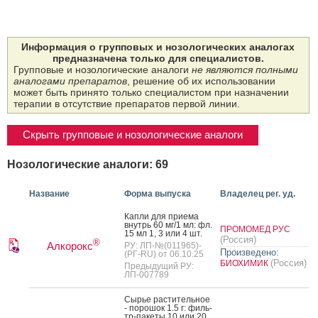
Информация о групповых и нозологических аналогах
предназначена только для специалистов.
Групповые и нозологические аналоги
не являются полными
аналогами препаратов
, решение об их использовании
может быть принято только специалистом при назначении
терапии в отсутствие препаратов первой линии.
Скрыть групповые и нозологические аналоги
Нозологические аналоги: 69
Название
Форма выпуска
Владелец рег. уд.
Кап­ли для при­ема
внутрь 60 мг/1 мл: фл.
ПРОМОМЕД РУС
15 мл 1, 3 или 4 шт.
(Россия)
®
Алкорокс
РУ: ЛП-№(011965)-
Произведено:
(РГ-RU) от 06.10.25
(Россия)
БИОХИМИК
Предыдущий РУ:
ЛП-007789
Сырье рас­ти­тель­ное
- по­рошок 1.5 г: филь­
тр-па­кеты 10 или 20