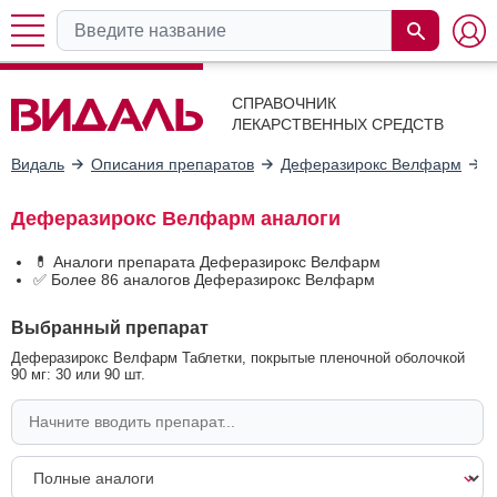
СПРАВОЧНИК
ЛЕКАРСТВЕННЫХ СРЕДСТВ
Видаль
Описания препаратов
Деферазирокс Велфарм
А
Деферазирокс Велфарм аналоги
💊 Аналоги препарата Деферазирокс Велфарм
✅ Более 86 аналогов Деферазирокс Велфарм
Выбранный препарат
Деферазирокс Велфарм Таблетки, покрытые пленочной оболочкой
90 мг: 30 или 90 шт.