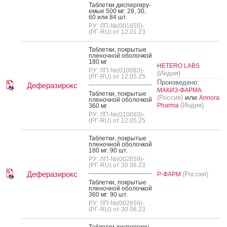
Таб­летки дис­перги­ру­
емые 500 мг: 28, 30,
60 или 84 шт.
РУ: ЛП-№(001655)-
(РГ-RU) от 12.01.23
Таб­летки, пок­ры­тые
пле­ноч­ной обо­лоч­кой
180 мг
HETERO LABS
РУ: ЛП-№(010083)-
(Индия)
(РГ-RU) от 12.05.25
Произведено:
Деферазирокс
МАКИЗ-ФАРМА
Таб­летки, пок­ры­тые
или
(Россия)
Annora
пле­ноч­ной обо­лоч­кой
(Индия)
Pharma
360 мг
РУ: ЛП-№(010083)-
(РГ-RU) от 12.05.25
Таб­летки, пок­ры­тые
пле­ноч­ной обо­лоч­кой
180 мг: 90 шт.
РУ: ЛП-№(002659)-
(РГ-RU) от 30.06.23
Деферазирокс
(Россия)
Р-ФАРМ
Таб­летки, пок­ры­тые
пле­ноч­ной обо­лоч­кой
360 мг: 90 шт.
РУ: ЛП-№(002659)-
(РГ-RU) от 30.06.23
Таб­летки дис­перги­ру­