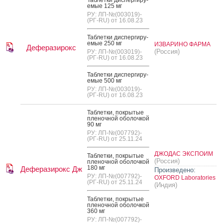
емые 125 мг
РУ: ЛП-№(003019)-
(РГ-RU) от 16.08.23
Таб­летки дис­перги­ру­
емые 250 мг
ИЗВАРИНО ФАРМА
Деферазирокс
(Россия)
РУ: ЛП-№(003019)-
(РГ-RU) от 16.08.23
Таб­летки дис­перги­ру­
емые 500 мг
РУ: ЛП-№(003019)-
(РГ-RU) от 16.08.23
Таб­летки, пок­ры­тые
пле­ноч­ной обо­лоч­кой
90 мг
РУ: ЛП-№(007792)-
(РГ-RU) от 25.11.24
ДЖОДАС ЭКСПОИМ
Таб­летки, пок­ры­тые
(Россия)
пле­ноч­ной обо­лоч­кой
180 мг
Деферазирокс Дж
Произведено:
РУ: ЛП-№(007792)-
OXFORD Laboratories
(РГ-RU) от 25.11.24
(Индия)
Таб­летки, пок­ры­тые
пле­ноч­ной обо­лоч­кой
360 мг
РУ: ЛП-№(007792)-