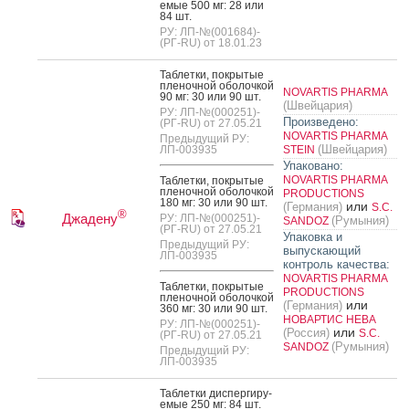
емые 500 мг: 28 или
84 шт.
РУ: ЛП-№(001684)-
(РГ-RU) от 18.01.23
Таб­летки, пок­ры­тые
пле­ноч­ной обо­лоч­кой
NOVARTIS PHARMA
90 мг: 30 или 90 шт.
(Швейцария)
РУ: ЛП-№(000251)-
Произведено:
(РГ-RU) от 27.05.21
NOVARTIS PHARMA
Предыдущий РУ:
(Швейцария)
ЛП-003935
STEIN
Упаковано:
NOVARTIS PHARMA
Таб­летки, пок­ры­тые
пле­ноч­ной обо­лоч­кой
PRODUCTIONS
180 мг: 30 или 90 шт.
или
(Германия)
S.C.
®
Джадену
РУ: ЛП-№(000251)-
(Румыния)
SANDOZ
(РГ-RU) от 27.05.21
Упаковка и
Предыдущий РУ:
выпускающий
ЛП-003935
контроль качества:
NOVARTIS PHARMA
Таб­летки, пок­ры­тые
PRODUCTIONS
пле­ноч­ной обо­лоч­кой
или
(Германия)
360 мг: 30 или 90 шт.
НОВАРТИС НЕВА
РУ: ЛП-№(000251)-
или
(Россия)
S.C.
(РГ-RU) от 27.05.21
(Румыния)
SANDOZ
Предыдущий РУ:
ЛП-003935
Таб­летки дис­перги­ру­
емые 250 мг: 84 шт.