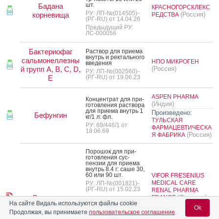
шт.
Бадана
КРАСНОГОРСКЛЕКС
РУ: ЛП-№(014505)-
корневища
(Россия)
РЕДСТВА
(РГ-RU) от 14.04.26
Предыдущий РУ:
ЛС-000056
Бактериофаг
Рас­твор для при­ема
внутрь и рек­таль­но­го
сальмонеллезны
НПО МИКРОГЕН
вве­дения
й групп A, B, C, D,
(Россия)
РУ: ЛП-№(002560)-
E
(РГ-RU) от 19.06.23
ASPEN PHARMA
Кон­цен­трат для при­
(Индия)
готов­ле­ния рас­тво­ра
для при­ема внутрь 1
Произведено:
Бефунгин
кг/1 л: фл.
ТУЛЬСКАЯ
РУ: 69/446/1 от
ФАРМАЦЕВТИЧЕСКА
18.06.69
(Россия)
Я ФАБРИКА
По­рошок для при­
готов­ле­ния сус­
пензии для при­ема
внутрь 8.4 г: са­ше 30,
60 или 90 шт.
VIFOR FRESENIUS
MEDICAL CARE
РУ: ЛП-№(001821)-
(РГ-RU) от 15.02.23
RENAL PHARMA
Вельтасса
(Франция)
FRANCE
На сайте Видаль используются файлы cookie
По­рошок для при­
Произведено:
OM
Ok
готов­ле­ния сус­
Продолжая, вы принимаете
пользовательское соглашение
.
PHARMA
пензии для при­ема