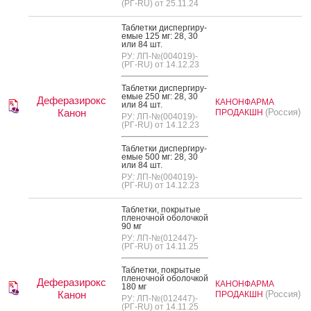
(РГ-RU) от 25.11.24
Таб­летки дис­перги­ру­
емые 125 мг: 28, 30
или 84 шт.
РУ: ЛП-№(004019)-
(РГ-RU) от 14.12.23
Таб­летки дис­перги­ру­
емые 250 мг: 28, 30
Деферазирокс
КАНОНФАРМА
или 84 шт.
Канон
(Россия)
ПРОДАКШН
РУ: ЛП-№(004019)-
(РГ-RU) от 14.12.23
Таб­летки дис­перги­ру­
емые 500 мг: 28, 30
или 84 шт.
РУ: ЛП-№(004019)-
(РГ-RU) от 14.12.23
Таб­летки, пок­ры­тые
пле­ноч­ной обо­лоч­кой
90 мг
РУ: ЛП-№(012447)-
(РГ-RU) от 14.11.25
Таб­летки, пок­ры­тые
пле­ноч­ной обо­лоч­кой
Деферазирокс
КАНОНФАРМА
180 мг
Канон
(Россия)
ПРОДАКШН
РУ: ЛП-№(012447)-
(РГ-RU) от 14.11.25