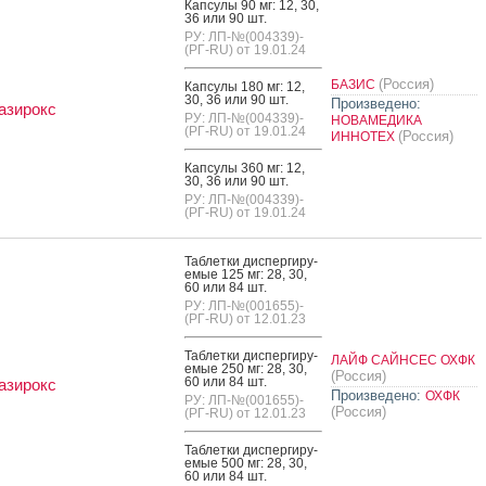
Кап­су­лы 90 мг: 12, 30,
36 или 90 шт.
РУ: ЛП-№(004339)-
(РГ-RU) от 19.01.24
(Россия)
БАЗИС
Кап­су­лы 180 мг: 12,
30, 36 или 90 шт.
Произведено:
азирокс
РУ: ЛП-№(004339)-
НОВАМЕДИКА
(РГ-RU) от 19.01.24
(Россия)
ИННОТЕХ
Кап­су­лы 360 мг: 12,
30, 36 или 90 шт.
РУ: ЛП-№(004339)-
(РГ-RU) от 19.01.24
Таб­летки дис­перги­ру­
емые 125 мг: 28, 30,
60 или 84 шт.
РУ: ЛП-№(001655)-
(РГ-RU) от 12.01.23
Таб­летки дис­перги­ру­
ЛАЙФ САЙНСЕС ОХФК
емые 250 мг: 28, 30,
(Россия)
60 или 84 шт.
азирокс
Произведено:
ОХФК
РУ: ЛП-№(001655)-
(Россия)
(РГ-RU) от 12.01.23
Таб­летки дис­перги­ру­
емые 500 мг: 28, 30,
60 или 84 шт.