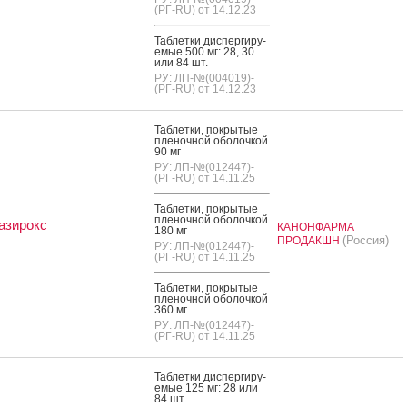
(РГ-RU) от 14.12.23
Таб­летки дис­перги­ру­
емые 500 мг: 28, 30
или 84 шт.
РУ: ЛП-№(004019)-
(РГ-RU) от 14.12.23
Таб­летки, пок­ры­тые
пле­ноч­ной обо­лоч­кой
90 мг
РУ: ЛП-№(012447)-
(РГ-RU) от 14.11.25
Таб­летки, пок­ры­тые
пле­ноч­ной обо­лоч­кой
азирокс
КАНОНФАРМА
180 мг
(Россия)
ПРОДАКШН
РУ: ЛП-№(012447)-
(РГ-RU) от 14.11.25
Таб­летки, пок­ры­тые
пле­ноч­ной обо­лоч­кой
360 мг
РУ: ЛП-№(012447)-
(РГ-RU) от 14.11.25
Таб­летки дис­перги­ру­
емые 125 мг: 28 или
84 шт.