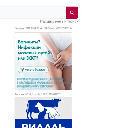
Расширенный поиск
Реклама. НАО "СЕВЕРНАЯ ЗВЕЗДА", ИНН 772
0185196
Реклама. АО "Видаль Рус", ИНН 772
8043605