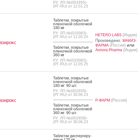
РУ: ЛП-№(001655)-
(РГ-RU) от 12.01.23
Таб­летки, пок­ры­тые
пле­ноч­ной обо­лоч­кой
180 мг
РУ: ЛП-№(010083)-
(Индия)
HETERO LABS
(РГ-RU) от 12.05.25
Произведено:
МАКИЗ-
азирокс
или
(Россия)
ФАРМА
Таб­летки, пок­ры­тые
(Индия)
Annora Pharma
пле­ноч­ной обо­лоч­кой
360 мг
РУ: ЛП-№(010083)-
(РГ-RU) от 12.05.25
Таб­летки, пок­ры­тые
пле­ноч­ной обо­лоч­кой
180 мг: 90 шт.
РУ: ЛП-№(002659)-
(РГ-RU) от 30.06.23
азирокс
(Россия)
Р-ФАРМ
Таб­летки, пок­ры­тые
пле­ноч­ной обо­лоч­кой
360 мг: 90 шт.
РУ: ЛП-№(002659)-
(РГ-RU) от 30.06.23
Таб­летки дис­перги­ру­
емые 125 мг