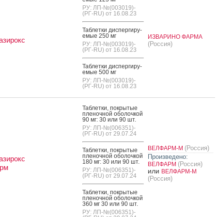
РУ: ЛП-№(003019)-
(РГ-RU) от 16.08.23
Таб­летки дис­перги­ру­
емые 250 мг
ИЗВАРИНО ФАРМА
азирокс
(Россия)
РУ: ЛП-№(003019)-
(РГ-RU) от 16.08.23
Таб­летки дис­перги­ру­
емые 500 мг
РУ: ЛП-№(003019)-
(РГ-RU) от 16.08.23
Таб­летки, пок­ры­тые
пле­ноч­ной обо­лоч­кой
90 мг: 30 или 90 шт.
РУ: ЛП-№(006351)-
(РГ-RU) от 29.07.24
(Россия)
ВЕЛФАРМ-М
Таб­летки, пок­ры­тые
пле­ноч­ной обо­лоч­кой
Произведено:
азирокс
180 мг: 30 или 90 шт.
(Россия)
ВЕЛФАРМ
рм
РУ: ЛП-№(006351)-
или
ВЕЛФАРМ-М
(РГ-RU) от 29.07.24
(Россия)
Таб­летки, пок­ры­тые
пле­ноч­ной обо­лоч­кой
360 мг 30 или 90 шт.
РУ: ЛП-№(006351)-