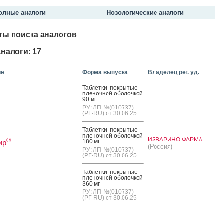
олные аналоги
Нозологические аналоги
ты поиска аналогов
налоги: 17
ие
Форма выпуска
Владелец рег. уд.
Таб­летки, пок­ры­тые
пле­ноч­ной обо­лоч­кой
90 мг
РУ: ЛП-№(010737)-
(РГ-RU) от 30.06.25
Таб­летки, пок­ры­тые
пле­ноч­ной обо­лоч­кой
ИЗВАРИНО ФАРМА
®
180 мг
ир
(Россия)
РУ: ЛП-№(010737)-
(РГ-RU) от 30.06.25
Таб­летки, пок­ры­тые
пле­ноч­ной обо­лоч­кой
360 мг
РУ: ЛП-№(010737)-
(РГ-RU) от 30.06.25