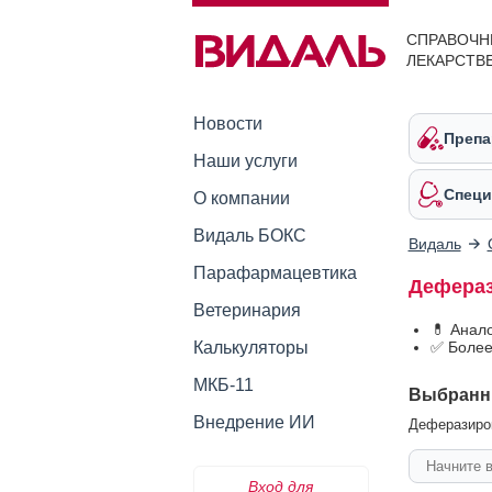
СПРАВОЧН
ЛЕКАРСТВ
Новости
Препа
Наши услуги
Специ
О компании
Видаль БОКС
Видаль
Парафармацевтика
Дефераз
Ветеринария
💊 Анал
Калькуляторы
✅ Более
МКБ-11
Выбранн
Внедрение ИИ
Деферазирок
Вход для