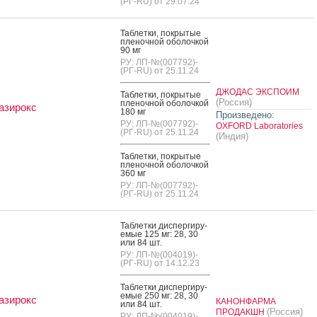
(РГ-RU) от 29.07.24
Таб­летки, пок­ры­тые
пле­ноч­ной обо­лоч­кой
90 мг
РУ: ЛП-№(007792)-
(РГ-RU) от 25.11.24
ДЖОДАС ЭКСПОИМ
Таб­летки, пок­ры­тые
(Россия)
пле­ноч­ной обо­лоч­кой
азирокс
180 мг
Произведено:
РУ: ЛП-№(007792)-
OXFORD Laboratories
(РГ-RU) от 25.11.24
(Индия)
Таб­летки, пок­ры­тые
пле­ноч­ной обо­лоч­кой
360 мг
РУ: ЛП-№(007792)-
(РГ-RU) от 25.11.24
Таб­летки дис­перги­ру­
емые 125 мг: 28, 30
или 84 шт.
РУ: ЛП-№(004019)-
(РГ-RU) от 14.12.23
Таб­летки дис­перги­ру­
емые 250 мг: 28, 30
азирокс
КАНОНФАРМА
или 84 шт.
(Россия)
ПРОДАКШН
РУ: ЛП-№(004019)-