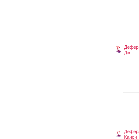
Дефер
Дж
Дефер
Канон