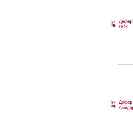
Дефер
ПСК
Дефера
Амеда