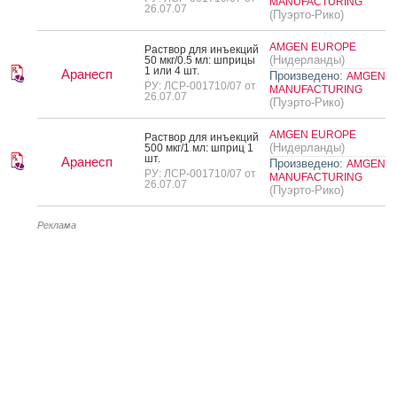
MANUFACTURING
26.07.07
(Пуэрто-Рико)
AMGEN EUROPE
Рас­твор для инъ­ек­ций
(Нидерланды)
50 мкг/0.5 мл: шпри­цы
1 или 4 шт.
Аранесп
Произведено:
AMGEN
РУ: ЛСР-001710/07 от
MANUFACTURING
26.07.07
(Пуэрто-Рико)
AMGEN EUROPE
Рас­твор для инъ­ек­ций
(Нидерланды)
500 мкг/1 мл: шприц 1
шт.
Аранесп
Произведено:
AMGEN
РУ: ЛСР-001710/07 от
MANUFACTURING
26.07.07
(Пуэрто-Рико)
Реклама