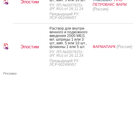
Эпостим
ПЕТРОВАКС ФАРМ
РУ: ЛП-№(007825)-
(РГ-RU) от 26.11.24
(Россия)
Предыдущий РУ:
ЛСР-002490/07
Рас­твор для внут­ри­
вен­но­го и под­кожно­го
вве­дения 2000 МЕ/1
мл: шпри­цы 1 или 3
шт; амп. 5 или 10 шт.,
Эпостим
(Россия)
фла­коны 1 или 5 шт.
ФАРМАПАРК
РУ: ЛП-№(007825)-
(РГ-RU) от 26.11.24
Предыдущий РУ:
ЛСР-002490/07
Реклама