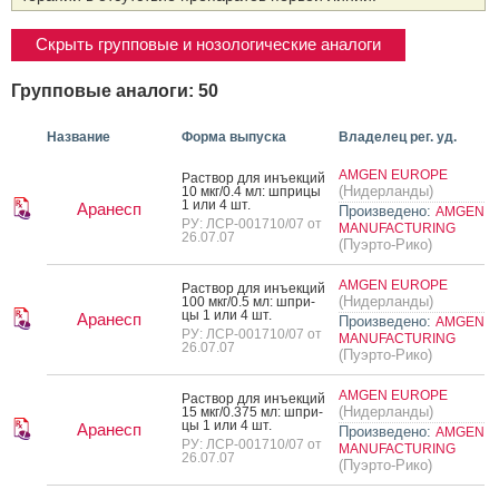
Скрыть групповые и нозологические аналоги
Групповые аналоги: 50
Название
Форма выпуска
Владелец рег. уд.
AMGEN EUROPE
Рас­твор для инъ­ек­ций
(Нидерланды)
10 мкг/0.4 мл: шпри­цы
1 или 4 шт.
Аранесп
Произведено:
AMGEN
РУ: ЛСР-001710/07 от
MANUFACTURING
26.07.07
(Пуэрто-Рико)
AMGEN EUROPE
Рас­твор для инъ­ек­ций
(Нидерланды)
100 мкг/0.5 мл: шпри­
цы 1 или 4 шт.
Аранесп
Произведено:
AMGEN
РУ: ЛСР-001710/07 от
MANUFACTURING
26.07.07
(Пуэрто-Рико)
AMGEN EUROPE
Рас­твор для инъ­ек­ций
(Нидерланды)
15 мкг/0.375 мл: шпри­
цы 1 или 4 шт.
Аранесп
Произведено:
AMGEN
РУ: ЛСР-001710/07 от
MANUFACTURING
26.07.07
(Пуэрто-Рико)