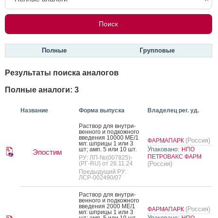
Полные
Групповые
Результаты поиска аналогов
Полные аналоги: 3
Название
Форма выпуска
Владелец рег. уд.
Рас­твор для внут­ри­
вен­но­го и под­кожно­го
вве­дения 10000 МЕ/1
(Россия)
ФАРМАПАРК
мл: шпри­цы 1 или 3
Упаковано:
шт; амп. 5 или 10 шт.
НПО
Эпостим
ПЕТРОВАКС ФАРМ
РУ: ЛП-№(007825)-
(РГ-RU) от 26.11.24
(Россия)
Предыдущий РУ:
ЛСР-002490/07
Рас­твор для внут­ри­
вен­но­го и под­кожно­го
вве­дения 2000 МЕ/1
(Россия)
ФАРМАПАРК
мл: шпри­цы 1 или 3
Упаковано:
шт; амп. 5 или 10 шт.
НПО