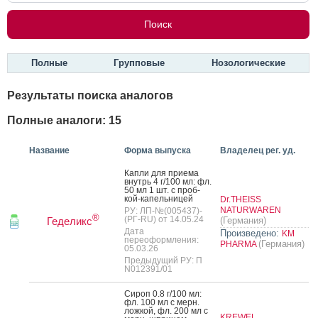
Полные
Групповые
Нозологические
Результаты поиска аналогов
Полные аналоги: 15
Название
Форма выпуска
Владелец рег. уд.
Кап­ли для при­ема
внутрь 4 г/100 мл: фл.
50 мл 1 шт. с проб­
кой-ка­пель­ни­цей
Dr.THEISS
NATURWAREN
РУ: ЛП-№(005437)-
®
(РГ-RU) от 14.05.24
Геделикс
(Германия)
Дата
Произведено:
KM
переоформления:
(Германия)
PHARMA
05.03.26
Предыдущий РУ: П
N012391/01
Си­роп 0.8 г/100 мл:
фл. 100 мл с мерн.
лож­кой, фл. 200 мл с
KREWEL