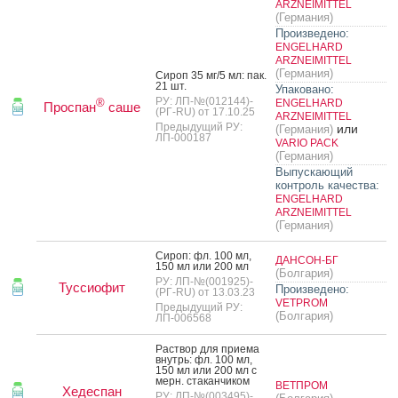
ARZNEIMITTEL
(Германия)
Произведено:
ENGELHARD
ARZNEIMITTEL
(Германия)
Си­роп 35 мг/5 мл: пак.
21 шт.
Упаковано:
РУ: ЛП-№(012144)-
®
ENGELHARD
Проспан
саше
(РГ-RU) от 17.10.25
ARZNEIMITTEL
Предыдущий РУ:
или
(Германия)
ЛП-000187
VARIO PACK
(Германия)
Выпускающий
контроль качества:
ENGELHARD
ARZNEIMITTEL
(Германия)
Си­роп: фл. 100 мл,
ДАНСОН-БГ
150 мл или 200 мл
(Болгария)
РУ: ЛП-№(001925)-
Туссиофит
Произведено:
(РГ-RU) от 13.03.23
VETPROM
Предыдущий РУ:
(Болгария)
ЛП-006568
Рас­твор для при­ема
внутрь: фл. 100 мл,
150 мл или 200 мл с
мерн. ста­кан­чи­ком
ВЕТПРОМ
Хедеспан
РУ: ЛП-№(003495)-