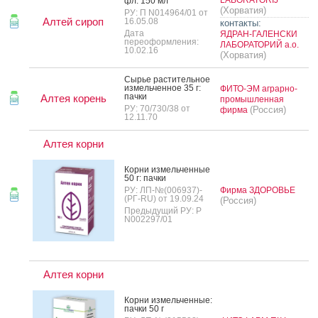
фл. 150 мл
(Хорватия)
РУ: П N014964/01 от
Алтей сироп
16.05.08
контакты:
Дата
ЯДРАН-ГАЛЕНСКИ
переоформления:
ЛАБОРАТОРИЙ а.о.
10.02.16
(Хорватия)
Сырье рас­ти­тель­ное
из­мель­чен­ное 35 г:
ФИТО-ЭМ аграрно-
пач­ки
Алтея корень
промышленная
РУ: 70/730/38 от
(Россия)
фирма
12.11.70
Алтея корни
Кор­ни из­мель­чен­ные
50 г: пач­ки
РУ: ЛП-№(006937)-
Фирма ЗДОРОВЬЕ
(РГ-RU) от 19.09.24
(Россия)
Предыдущий РУ: Р
N002297/01
Алтея корни
Кор­ни из­мель­чен­ные:
пач­ки 50 г