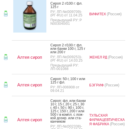
Си­роп 2 г/100 г: фл.
125 г
РУ: ЛП-№(009709)-
(Россия)
ВИФИТЕХ
(РГ-RU) от 11.04.25
Предыдущий РУ: Р
N003040/01
Си­роп 2 г/100 г: фл.
или бан­ки 100 г, 125 г
или 200 г
Алтея сироп
РУ: ЛП-№(009253)-
(Россия)
ЖЕНЕЛ РД
(РГ-RU) от 14.03.25
Предыдущий РУ:
ЛП-001088
Си­роп: 50 г, 100 г или
125 г фл.
Алтея сироп
(Россия)
БЭГРИФ
РУ: ЛП-006908 от
09.04.21
Си­роп: фл. или бан­ки
10 г, 15 г, 20 г, 25 г, 30
г, 40 г, 50 г, 90 г, 100 г,
125 г, 150 г, 200 г или
500 г в компл. с лож­
ТУЛЬСКАЯ
кой до­зир. или ста­
Алтея сироп
ФАРМАЦЕВТИЧЕСКА
кан­чи­ком
(Россия)
Я ФАБРИКА
РУ: ЛП-№(002338)-