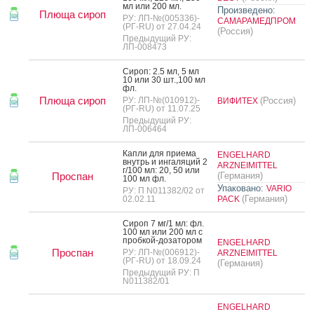
мл или 200 мл.
Произведено:
Плюща сироп
РУ: ЛП-№(005336)-
САМАРАМЕДПРОМ
(РГ-RU) от 27.04.24
(Россия)
Предыдущий РУ:
ЛП-008473
Си­роп: 2.5 мл, 5 мл
10 или 30 шт.,100 мл
фл.
Плюща сироп
РУ: ЛП-№(010912)-
(Россия)
ВИФИТЕХ
(РГ-RU) от 11.07.25
Предыдущий РУ:
ЛП-006464
Кап­ли для при­ема
ENGELHARD
внутрь и ин­га­ляций 2
ARZNEIMITTEL
г/100 мл: 20, 50 или
Проспан
(Германия)
100 мл фл.
Упаковано:
VARIO
РУ: П N011382/02 от
(Германия)
02.02.11
PACK
Си­роп 7 мг/1 мл: фл.
100 мл или 200 мл с
проб­кой-до­зато­ром
ENGELHARD
Проспан
РУ: ЛП-№(006912)-
ARZNEIMITTEL
(РГ-RU) от 18.09.24
(Германия)
Предыдущий РУ: П
N011382/01
ENGELHARD