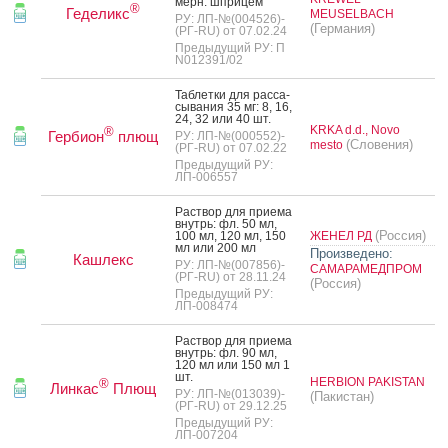
мерн. шпри­цем
®
Геделикс
MEUSELBACH
РУ: ЛП-№(004526)-
(Германия)
(РГ-RU) от 07.02.24
Предыдущий РУ: П
N012391/02
Таб­летки для рас­са­
сыва­ния 35 мг: 8, 16,
24, 32 или 40 шт.
KRKA d.d., Novo
®
Гербион
плющ
РУ: ЛП-№(000552)-
(Словения)
mesto
(РГ-RU) от 07.02.22
Предыдущий РУ:
ЛП-006557
Рас­твор для при­ема
внутрь: фл. 50 мл,
(Россия)
100 мл, 120 мл, 150
ЖЕНЕЛ РД
мл или 200 мл
Произведено:
Кашлекс
РУ: ЛП-№(007856)-
САМАРАМЕДПРОМ
(РГ-RU) от 28.11.24
(Россия)
Предыдущий РУ:
ЛП-008474
Рас­твор для при­ема
внутрь: фл. 90 мл,
120 мл или 150 мл 1
шт.
HERBION PAKISTAN
®
Линкас
Плющ
РУ: ЛП-№(013039)-
(Пакистан)
(РГ-RU) от 29.12.25
Предыдущий РУ:
ЛП-007204