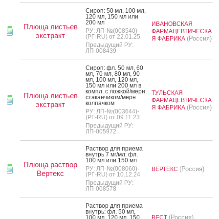
Си­роп: 50 мл, 100 мл,
120 мл, 150 мл или
200 мл
ИВАНОВСКАЯ
Плюща листьев
РУ: ЛП-№(008540)-
ФАРМАЦЕВТИЧЕСКА
экстракт
(РГ-RU) от 22.01.25
(Россия)
Я ФАБРИКА
Предыдущий РУ:
ЛП-008439
Си­роп: фл. 50 мл, 60
мл, 70 мл, 80 мл, 90
мл, 100 мл, 120 мл,
150 мл или 200 мл в
компл. с лож­кой/мерн.
ТУЛЬСКАЯ
Плюща листьев
ста­кан­чи­ком/мерн.
ФАРМАЦЕВТИЧЕСКА
кол­пачком
экстракт
(Россия)
Я ФАБРИКА
РУ: ЛП-№(003644)-
(РГ-RU) от 09.11.23
Предыдущий РУ:
ЛП-005972
Рас­твор для при­ема
внутрь 7 мг/мл: фл.
100 мл или 150 мл
Плюща раствор
РУ: ЛП-№(008060)-
(Россия)
ВЕРТЕКС
Вертекс
(РГ-RU) от 10.12.24
Предыдущий РУ:
ЛП-008578
Рас­твор для при­ема
внутрь: фл. 50 мл,
(Россия)
100 мл, 120 мл, 150
ВЕСТ