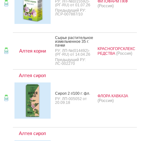
РУ: ЛП-№(015592)-
ФИТОФАРМ ПКФ
(РГ-RU) от 01.07.26
(Россия)
Предыдущий РУ:
ЛСР-007887/10
Сырье рас­ти­тель­ное
из­мель­чен­ное 35 г:
пач­ки
КРАСНОГОРСКЛЕКС
Алтея корни
РУ: ЛП-№(014492)-
(Россия)
РЕДСТВА
(РГ-RU) от 14.04.26
Предыдущий РУ:
ЛС-002270
Алтея сироп
Си­роп 2 г/100 г: фл.
ФЛОРА КАВКАЗА
РУ: ЛП-005052 от
(Россия)
20.09.18
Алтея сироп