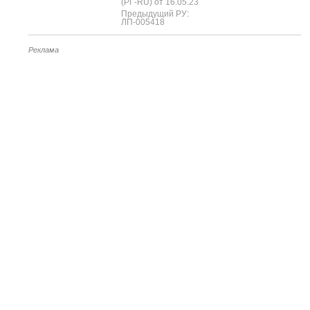
(РГ-RU) от 16.05.23
Предыдущий РУ:
ЛП-005418
Реклама