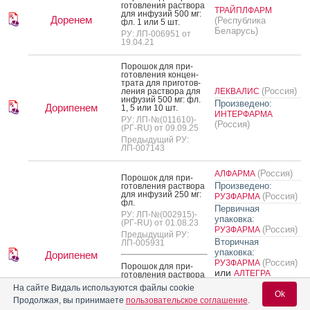
готов­ле­ния рас­тво­ра
ТРАЙПЛФАРМ
для ин­фу­зий 500 мг:
Доренем
(Республика
фл. 1 или 5 шт.
Беларусь)
РУ: ЛП-006951 от
19.04.21
По­рошок для при­
готов­ле­ния кон­цен­
тра­та для при­готов­
(Россия)
ле­ния рас­тво­ра для
ЛЕКВАЛИС
ин­фу­зий 500 мг: фл.
Произведено:
Дорипенем
1, 5 или 10 шт.
ИНТЕРФАРМА
РУ: ЛП-№(011610)-
(Россия)
(РГ-RU) от 09.09.25
Предыдущий РУ:
ЛП-007143
(Россия)
АЛФАРМА
По­рошок для при­
Произведено:
готов­ле­ния рас­тво­ра
для ин­фу­зий 250 мг:
(Россия)
РУЗФАРМА
фл.
Первичная
РУ: ЛП-№(002915)-
упаковка:
(РГ-RU) от 01.08.23
(Россия)
РУЗФАРМА
Предыдущий РУ:
Вторичная
ЛП-005931
упаковка:
Дорипенем
(Россия)
РУЗФАРМА
По­рошок для при­
или
АЛТЕГРА
готов­ле­ния рас­тво­ра
для ин­фу­зий 500 мг:
(Россия)
На сайте Видаль используются файлы cookie
фл.
Ok
Выпускающий
Продолжая, вы принимаете
пользовательское соглашение
.
РУ: ЛП-№(002915)-
контроль качества: