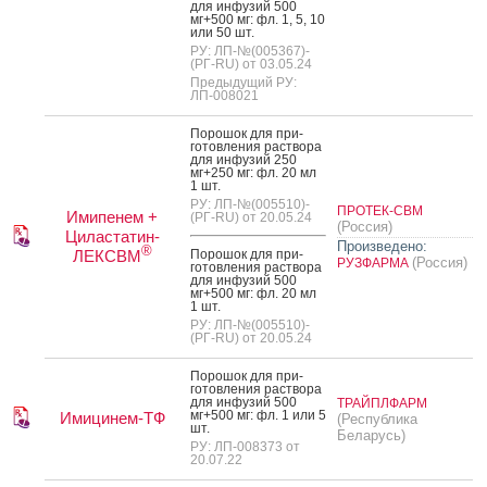
для ин­фу­зий 500
мг+500 мг: фл. 1, 5, 10
или 50 шт.
РУ: ЛП-№(005367)-
(РГ-RU) от 03.05.24
Предыдущий РУ:
ЛП-008021
По­рошок для при­
готов­ле­ния рас­тво­ра
для ин­фу­зий 250
мг+250 мг: фл. 20 мл
1 шт.
РУ: ЛП-№(005510)-
ПРОТЕК-СВМ
Имипенем +
(РГ-RU) от 20.05.24
(Россия)
Циластатин-
Произведено:
®
ЛЕКСВМ
По­рошок для при­
(Россия)
РУЗФАРМА
готов­ле­ния рас­тво­ра
для ин­фу­зий 500
мг+500 мг: фл. 20 мл
1 шт.
РУ: ЛП-№(005510)-
(РГ-RU) от 20.05.24
По­рошок для при­
готов­ле­ния рас­тво­ра
для ин­фу­зий 500
ТРАЙПЛФАРМ
мг+500 мг: фл. 1 или 5
Имицинем-ТФ
(Республика
шт.
Беларусь)
РУ: ЛП-008373 от
20.07.22