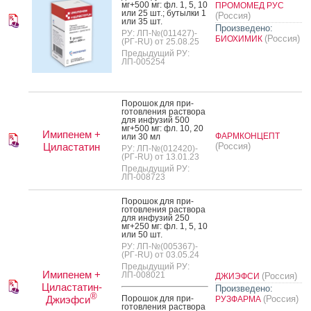
мг+500 мг: фл. 1, 5, 10
ПРОМОМЕД РУС
или 25 шт.; бу­тыл­ки 1
(Россия)
или 35 шт.
Произведено:
РУ: ЛП-№(011427)-
(Россия)
БИОХИМИК
(РГ-RU) от 25.08.25
Предыдущий РУ:
ЛП-005254
По­рошок для при­
готов­ле­ния рас­тво­ра
для ин­фу­зий 500
мг+500 мг: фл. 10, 20
Имипенем +
ФАРМКОНЦЕПТ
или 30 мл
Циластатин
(Россия)
РУ: ЛП-№(012420)-
(РГ-RU) от 13.01.23
Предыдущий РУ:
ЛП-008723
По­рошок для при­
готов­ле­ния рас­тво­ра
для ин­фу­зий 250
мг+250 мг: фл. 1, 5, 10
или 50 шт.
РУ: ЛП-№(005367)-
(РГ-RU) от 03.05.24
Предыдущий РУ:
Имипенем +
ЛП-008021
(Россия)
ДЖИЭФСИ
Циластатин-
Произведено:
®
Джиэфси
По­рошок для при­
(Россия)
РУЗФАРМА
готов­ле­ния рас­тво­ра