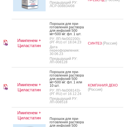
Предыдущий РУ:
ЛСР-008834/08
По­рошок для при­
готов­ле­ния рас­тво­ра
для ин­фу­зий 500
мг+500 мг: фл. 1 шт.
РУ: ЛП-№(002200)-
Имипенем +
(РГ-RU) от 18.04.23
(Россия)
СИНТЕЗ
Циластатин
Дата
переоформления:
30.06.23
Предыдущий РУ:
ЛП-008128
По­рошок для при­
готов­ле­ния рас­тво­ра
для ин­фу­зий 500
мг+500 мг: фл. 1 или
Имипенем +
КОМПАНИЯ ДЕКО
10 шт.
Циластатин
(Россия)
РУ: ЛП-№(008143)-
(РГ-RU) от 16.12.24
Предыдущий РУ:
ЛП-008518
Имипенем +
Циластатин
По­рошок для при­
готов­ле­ния рас­тво­ра
для ин­фу­зий 500