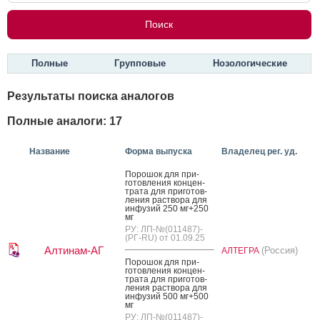
Полные
Групповые
Нозологические
Результаты поиска аналогов
Полные аналоги: 17
Название
Форма выпуска
Владелец рег. уд.
По­рошок для при­
готов­ле­ния кон­цен­
тра­та для при­готов­
ле­ния рас­тво­ра для
ин­фу­зий 250 мг+250
мг
РУ: ЛП-№(011487)-
(РГ-RU) от 01.09.25
Алтинам-АГ
(Россия)
АЛТЕГРА
По­рошок для при­
готов­ле­ния кон­цен­
тра­та для при­готов­
ле­ния рас­тво­ра для
ин­фу­зий 500 мг+500
мг
РУ: ЛП-№(011487)-