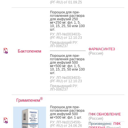
(РГ-RU) от 01.09.25
По­рошок для при­
готов­ле­ния рас­тво­ра
для ин­фу­зий 250
мг+250 мг: фл. 1, 5,
10, 15, 25, 50 или 100
шт.
РУ: ЛП-№(003403)-
(РГ-RU) от 12.10.23
Предыдущий РУ:
ЛП-006237
ФАРМАСИНТЕЗ
Бактопенем
(Россия)
По­рошок для при­
готов­ле­ния рас­тво­ра
для ин­фу­зий 500
мг+500 мг: фл. 1, 5,
10, 15, 25, 50 или 100
шт.
РУ: ЛП-№(003403)-
(РГ-RU) от 12.10.23
Предыдущий РУ:
ЛП-006237
®
Гримипенем
По­рошок для при­
готов­ле­ния рас­тво­ра
для ин­фу­зий 500
ПФК ОБНОВЛЕНИЕ
мг+500 мг: фл. 1 шт.
(Россия)
РУ: ЛП-№(015459)-
Произведено:
ПФК
(РГ-RU) от 24.06.26
(Россия)
ПРЕБЕНД