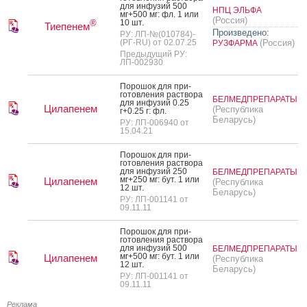
для ин­фу­зий 500
НПЦ ЭЛЬФА
мг+500 мг: фл. 1 или
(Россия)
10 шт.
®
Тиепенем
Произведено:
РУ: ЛП-№(010784)-
(РГ-RU) от 02.07.25
(Россия)
РУЗФАРМА
Предыдущий РУ:
ЛП-002930
По­рошок для при­
готов­ле­ния рас­тво­ра
БЕЛМЕДПРЕПАРАТЫ
для ин­фу­зий 0.25
Цилапенем
(Республика
г+0.25 г: фл.
Беларусь)
РУ: ЛП-006940 от
15.04.21
По­рошок для при­
готов­ле­ния рас­тво­ра
для ин­фу­зий 250
БЕЛМЕДПРЕПАРАТЫ
мг+250 мг: бут. 1 или
Цилапенем
(Республика
12 шт.
Беларусь)
РУ: ЛП-001141 от
09.11.11
По­рошок для при­
готов­ле­ния рас­тво­ра
для ин­фу­зий 500
БЕЛМЕДПРЕПАРАТЫ
мг+500 мг: бут. 1 или
Цилапенем
(Республика
12 шт.
Беларусь)
РУ: ЛП-001141 от
09.11.11
Реклама