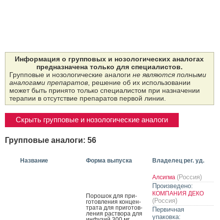
Информация о групповых и нозологических аналогах
предназначена только для специалистов.
Групповые и нозологические аналоги
не являются полными
аналогами препаратов
, решение об их использовании
может быть принято только специалистом при назначении
терапии в отсутствие препаратов первой линии.
Скрыть групповые и нозологические аналоги
Групповые аналоги: 56
Название
Форма выпуска
Владелец рег. уд.
(Россия)
Алсигма
Произведено:
КОМПАНИЯ ДЕКО
По­рошок для при­
(Россия)
готов­ле­ния кон­цен­
тра­та для при­готов­
Первичная
ле­ния рас­тво­ра для
упаковка:
ин­фу­зий 300 мг