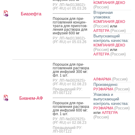
КОМПАНИЯ ДЕКО
РУ: ЛП-№(013802)-
(Россия)
(РГ-RU) от 05.03.26
Вторичная
Биазефта
упаковка:
По­рошок для при­
КОМПАНИЯ ДЕКО
готов­ле­ния кон­цен­
или
тра­та для при­готов­
(Россия)
ле­ния рас­тво­ра для
(Россия)
АЛТЕГРА
ин­фу­зий 600 мг
Выпускающий
РУ: ЛП-№(013802)-
контроль качества:
(РГ-RU) от 05.03.26
КОМПАНИЯ ДЕКО
или
(Россия)
(Россия)
АЛТЕГРА
По­рошок для при­
готов­ле­ния рас­тво­ра
для ин­фу­зий 300 мг:
фл. 1 шт.
(Россия)
АЛФАРМА
РУ: ЛП-№(002925)-
(РГ-RU) от 02.08.23
Произведено:
(Россия)
Предыдущий РУ:
РУЗФАРМА
ЛП-007122
Упаковка и
Бианем-АФ
выпускающий
По­рошок для при­
контроль качества:
готов­ле­ния рас­тво­ра
(Россия)
РУЗФАРМА
для ин­фу­зий 600 мг:
или
АЛТЕГРА
фл. 1 шт.
(Россия)
РУ: ЛП-№(002925)-
(РГ-RU) от 02.08.23
Предыдущий РУ:
ЛП-007122