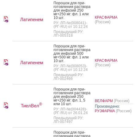
По­рошок для при­
готов­ле­ния рас­тво­ра
для ин­фу­зий 250
мг+250 мг: фл. 1 или
КРАСФАРМА
10 шт.
Латипенем
(Россия)
РУ: ЛП-№(008041)-
(РГ-RU) от 10.12.24
Предыдущий РУ:
ЛП-005318
По­рошок для при­
готов­ле­ния рас­тво­ра
для ин­фу­зий 500
мг+500 мг: фл. 1 или
КРАСФАРМА
10 шт.
Латипенем
(Россия)
РУ: ЛП-№(008053)-
(РГ-RU) от 10.12.24
Предыдущий РУ:
ЛП-002466
По­рошок для при­
готов­ле­ния рас­тво­ра
для ин­фу­зий 250
мг+250 мг: фл. 1, 5
(Россия)
ВЕЛФАРМ
или 10 шт.
®
ТиелВел
Произведено:
РУ: ЛП-№(004428)-
(Россия)
РУЗФАРМА
(РГ-RU) от 26.01.24
Предыдущий РУ:
ЛП-007497
По­рошок для при­
готов­ле­ния рас­тво­ра