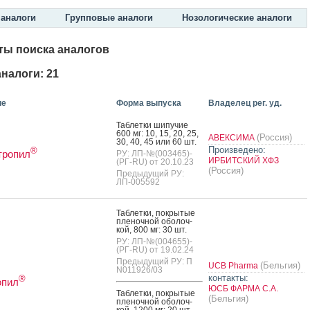
аналоги
Групповые аналоги
Нозологические аналоги
ты поиска аналогов
налоги: 21
ие
Форма выпуска
Владелец рег. уд.
Таб­летки ши­пучие
600 мг: 10, 15, 20, 25,
(Россия)
АВЕКСИМА
30, 40, 45 или 60 шт.
Произведено:
®
тропил
РУ: ЛП-№(003465)-
ИРБИТСКИЙ ХФЗ
(РГ-RU) от 20.10.23
(Россия)
Предыдущий РУ:
ЛП-005592
Таб­летки, пок­ры­тые
пле­ноч­ной обо­лоч­
кой, 800 мг: 30 шт.
РУ: ЛП-№(004655)-
(РГ-RU) от 19.02.24
Предыдущий РУ: П
(Бельгия)
UCB Pharma
N011926/03
контакты:
®
опил
ЮСБ ФАРМА С.А.
Таб­летки, пок­ры­тые
(Бельгия)
пле­ноч­ной обо­лоч­
кой, 1200 мг: 20 шт.