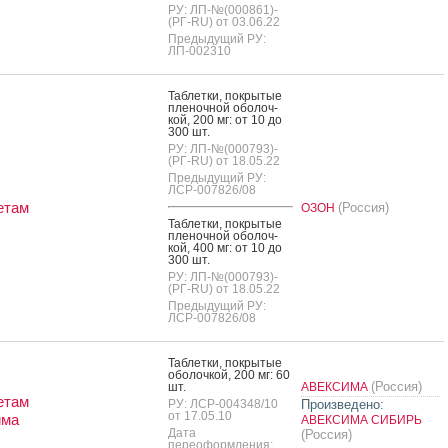
РУ: ЛП-№(000861)-
(РГ-RU) от 03.06.22
Предыдущий РУ:
ЛП-002310
Таб­летки, пок­ры­тые
пле­ноч­ной обо­лоч­
кой, 200 мг: от 10 до
300 шт.
РУ: ЛП-№(000793)-
(РГ-RU) от 18.05.22
Предыдущий РУ:
ЛСР-007826/08
етам
(Россия)
ОЗОН
Таб­летки, пок­ры­тые
пле­ноч­ной обо­лоч­
кой, 400 мг: от 10 до
300 шт.
РУ: ЛП-№(000793)-
(РГ-RU) от 18.05.22
Предыдущий РУ:
ЛСР-007826/08
Таб­летки, пок­ры­тые
обо­лоч­кой, 200 мг: 60
(Россия)
шт.
АВЕКСИМА
етам
РУ: ЛСР-004348/10
Произведено:
от 17.05.10
има
АВЕКСИМА СИБИРЬ
Дата
(Россия)
переоформления: