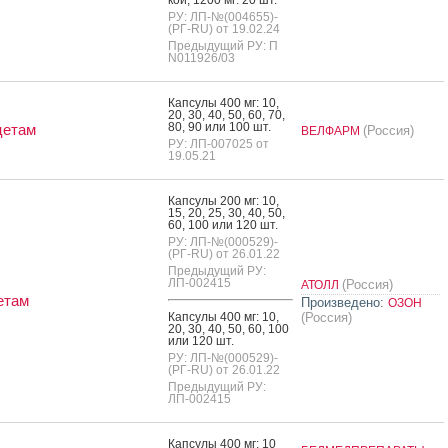
РУ: ЛП-№(004655)-
(РГ-RU) от 19.02.24
Предыдущий РУ: П
N011926/03
Кап­су­лы 400 мг: 10,
20, 30, 40, 50, 60, 70,
80, 90 или 100 шт.
цетам
(Россия)
ВЕЛФАРМ
РУ: ЛП-007025 от
19.05.21
Кап­су­лы 200 мг: 10,
15, 20, 25, 30, 40, 50,
60, 100 или 120 шт.
РУ: ЛП-№(000529)-
(РГ-RU) от 26.01.22
Предыдущий РУ:
ЛП-002415
(Россия)
АТОЛЛ
етам
Произведено:
ОЗОН
Кап­су­лы 400 мг: 10,
(Россия)
20, 30, 40, 50, 60, 100
или 120 шт.
РУ: ЛП-№(000529)-
(РГ-RU) от 26.01.22
Предыдущий РУ:
ЛП-002415
Кап­су­лы 400 мг: 10