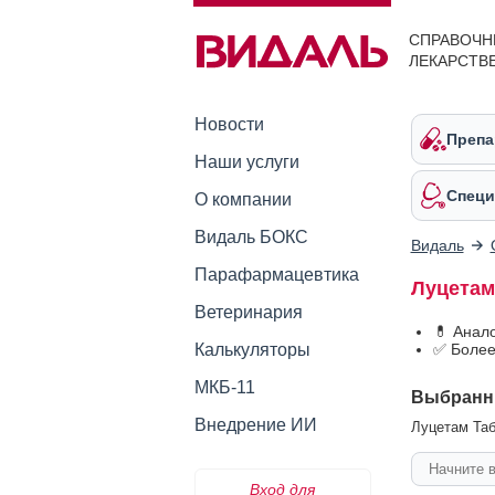
СПРАВОЧН
ЛЕКАРСТВ
Новости
Препа
Наши услуги
Специ
О компании
Видаль БОКС
Видаль
Парафармацевтика
Луцетам
Ветеринария
💊 Анал
Калькуляторы
✅ Более
МКБ-11
Выбранн
Внедрение ИИ
Луцетам Таб
Вход для