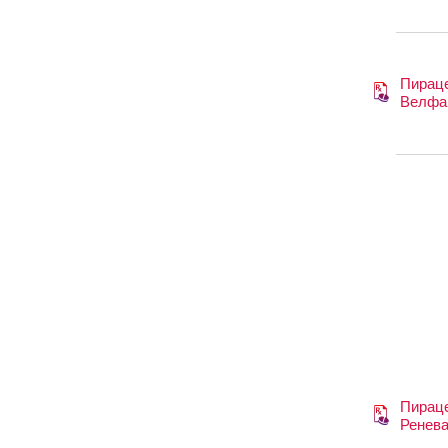
Пирац
Велфа
Пирац
Ренев