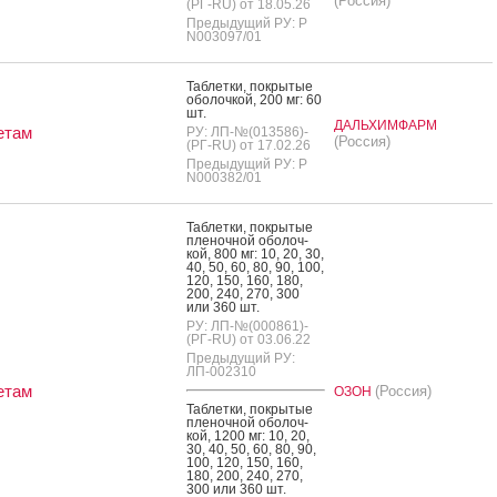
(Россия)
(РГ-RU) от 18.05.26
Предыдущий РУ: Р
N003097/01
Таб­летки, пок­ры­тые
обо­лоч­кой, 200 мг: 60
шт.
ДАЛЬХИМФАРМ
етам
РУ: ЛП-№(013586)-
(Россия)
(РГ-RU) от 17.02.26
Предыдущий РУ: Р
N000382/01
Таб­летки, пок­ры­тые
пле­ноч­ной обо­лоч­
кой, 800 мг: 10, 20, 30,
40, 50, 60, 80, 90, 100,
120, 150, 160, 180,
200, 240, 270, 300
или 360 шт.
РУ: ЛП-№(000861)-
(РГ-RU) от 03.06.22
Предыдущий РУ:
ЛП-002310
етам
(Россия)
ОЗОН
Таб­летки, пок­ры­тые
пле­ноч­ной обо­лоч­
кой, 1200 мг: 10, 20,
30, 40, 50, 60, 80, 90,
100, 120, 150, 160,
180, 200, 240, 270,
300 или 360 шт.