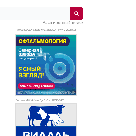
Расширенный поиск
Реклама. НАО "СЕВЕРНАЯ ЗВЕЗДА", ИНН 772
0185196
Реклама. АО "Видаль Рус", ИНН 772
8043605