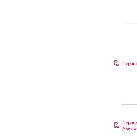
Пирац
Пирац
Авекс