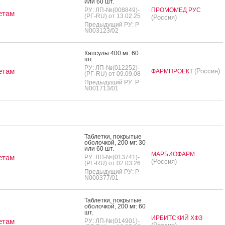
или 60 шт.
РУ: ЛП-№(008849)-
ПРОМОМЕД РУС
етам
(РГ-RU) от 13.02.25
(Россия)
Предыдущий РУ: Р
N003123/02
Кап­су­лы 400 мг: 60
шт.
РУ: ЛП-№(012252)-
етам
(Россия)
ФАРМПРОЕКТ
(РГ-RU) от 09.09.08
Предыдущий РУ: Р
N001713/01
Таб­летки, пок­ры­тые
обо­лоч­кой, 200 мг: 30
или 60 шт.
МАРБИОФАРМ
етам
РУ: ЛП-№(013741)-
(Россия)
(РГ-RU) от 02.03.26
Предыдущий РУ: Р
N000377/01
Таб­летки, пок­ры­тые
обо­лоч­кой, 200 мг: 60
шт.
ИРБИТСКИЙ ХФЗ
етам
РУ: ЛП-№(014901)-