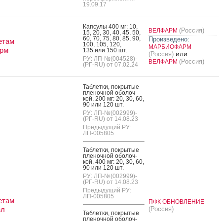
19.09.17
Кап­су­лы 400 мг: 10,
(Россия)
ВЕЛФАРМ
15, 20, 30, 40, 45, 50,
60, 70, 75, 80, 85, 90,
Произведено:
етам
100, 105, 120,
МАРБИОФАРМ
рм
135 или 150 шт.
или
(Россия)
РУ: ЛП-№(004528)-
(Россия)
ВЕЛФАРМ
(РГ-RU) от 07.02.24
Таб­летки, пок­ры­тые
пле­ноч­ной обо­лоч­
кой, 200 мг: 20, 30, 60,
90 или 120 шт.
РУ: ЛП-№(002999)-
(РГ-RU) от 14.08.23
Предыдущий РУ:
ЛП-005805
Таб­летки, пок­ры­тые
пле­ноч­ной обо­лоч­
кой, 400 мг: 20, 30, 60,
90 или 120 шт.
РУ: ЛП-№(002999)-
(РГ-RU) от 14.08.23
Предыдущий РУ:
ЛП-005805
етам
ПФК ОБНОВЛЕНИЕ
ал
(Россия)
Таб­летки, пок­ры­тые
пле­ноч­ной обо­лоч­