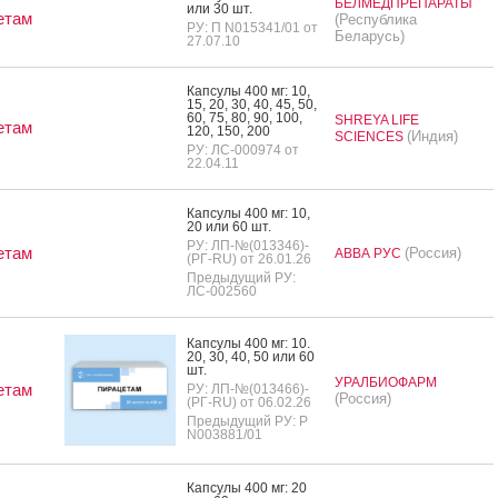
БЕЛМЕДПРЕПАРАТЫ
или 30 шт.
етам
(Республика
РУ: П N015341/01 от
Беларусь)
27.07.10
Кап­су­лы 400 мг: 10,
15, 20, 30, 40, 45, 50,
60, 75, 80, 90, 100,
SHREYA LIFE
етам
120, 150, 200
(Индия)
SCIENCES
РУ: ЛС-000974 от
22.04.11
Кап­су­лы 400 мг: 10,
20 или 60 шт.
РУ: ЛП-№(013346)-
етам
(Россия)
АВВА РУС
(РГ-RU) от 26.01.26
Предыдущий РУ:
ЛС-002560
Кап­су­лы 400 мг: 10.
20, 30, 40, 50 или 60
шт.
УРАЛБИОФАРМ
етам
РУ: ЛП-№(013466)-
(Россия)
(РГ-RU) от 06.02.26
Предыдущий РУ: Р
N003881/01
Кап­су­лы 400 мг: 20