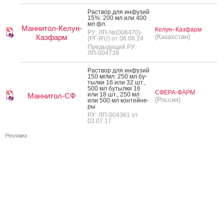
Рас­твор для ин­фу­зий
15%: 200 мл или 400
мл фл.
Маннитол-Келун-
Келун–Казфарм
РУ: ЛП-№(006470)-
Казфарм
(Казахстан)
(РГ-RU) от 06.08.24
Предыдущий РУ:
ЛП-004739
Рас­твор для ин­фу­зий
150 мг/мл: 250 мл бу­
тыл­ки 16 или 32 шт.,
500 мл бу­тыл­ки 16
СФЕРА-ФАРМ
или 18 шт., 250 мл
Маннитол-СФ
(Россия)
или 500 мл кон­тей­не­
ры
РУ: ЛП-004361 от
03.07.17
Реклама