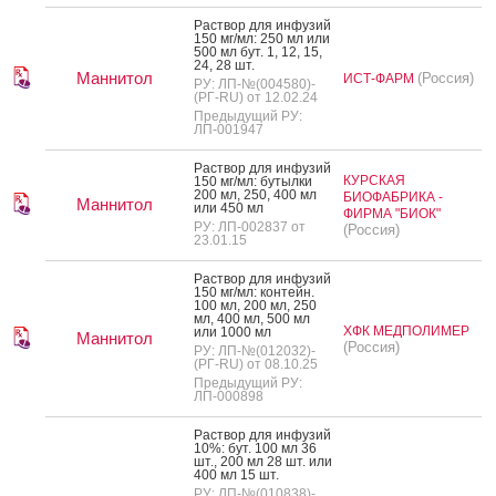
Рас­твор для ин­фу­зий
150 мг/мл: 250 мл или
500 мл бут. 1, 12, 15,
24, 28 шт.
Маннитол
(Россия)
ИСТ-ФАРМ
РУ: ЛП-№(004580)-
(РГ-RU) от 12.02.24
Предыдущий РУ:
ЛП-001947
Рас­твор для ин­фу­зий
КУРСКАЯ
150 мг/мл: бу­тыл­ки
200 мл, 250, 400 мл
БИОФАБРИКА -
Маннитол
или 450 мл
ФИРМА "БИОК"
РУ: ЛП-002837 от
(Россия)
23.01.15
Рас­твор для ин­фу­зий
150 мг/мл: кон­тейн.
100 мл, 200 мл, 250
мл, 400 мл, 500 мл
ХФК МЕДПОЛИМЕР
или 1000 мл
Маннитол
(Россия)
РУ: ЛП-№(012032)-
(РГ-RU) от 08.10.25
Предыдущий РУ:
ЛП-000898
Рас­твор для ин­фу­зий
10%: бут. 100 мл 36
шт., 200 мл 28 шт. или
400 мл 15 шт.
РУ: ЛП-№(010838)-