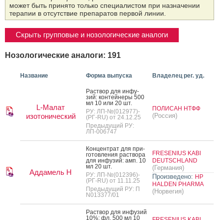
может быть принято только специалистом при назначении
терапии в отсутствие препаратов первой линии.
Скрыть групповые и нозологические аналоги
Нозологические аналоги: 191
Название
Форма выпуска
Владелец рег. уд.
Рас­твор для ин­фу­
зий: кон­тей­не­ры 500
мл 10 или 20 шт.
L-Малат
ПОЛИСАН НТФФ
РУ: ЛП-№(012977)-
изотонический
(Россия)
(РГ-RU) от 24.12.25
Предыдущий РУ:
ЛП-006747
Кон­цен­трат для при­
FRESENIUS KABI
готов­ле­ния рас­тво­ра
для ин­фу­зий: амп. 10
DEUTSCHLAND
мл 20 шт.
(Германия)
Аддамель Н
РУ: ЛП-№(012396)-
Произведено:
HP
(РГ-RU) от 11.11.25
HALDEN PHARMA
Предыдущий РУ: П
(Норвегия)
N013377/01
Рас­твор для ин­фу­зий
10%: фл. 500 мл 10
FRESENIUS KABI