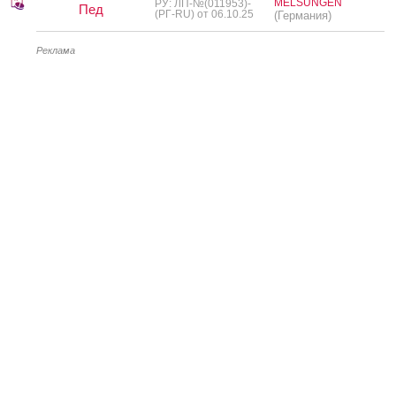
MELSUNGEN
РУ: ЛП-№(011953)-
Пед
(РГ-RU) от 06.10.25
(Германия)
Реклама