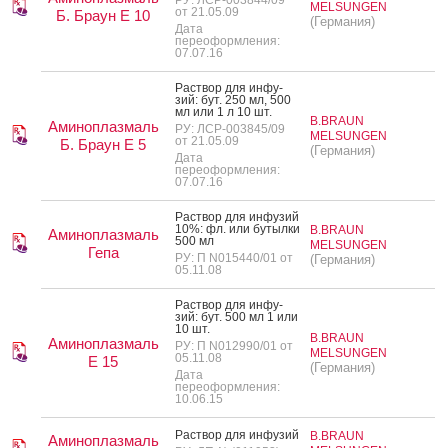
MELSUNGEN
от 21.05.09
Б. Браун Е 10
(Германия)
Дата
переоформления:
07.07.16
Рас­твор для ин­фу­
зий: бут. 250 мл, 500
мл или 1 л 10 шт.
B.BRAUN
Аминоплазмаль
РУ: ЛСР-003845/09
MELSUNGEN
от 21.05.09
Б. Браун Е 5
(Германия)
Дата
переоформления:
07.07.16
Рас­твор для ин­фу­зий
10%: фл. или бу­тыл­ки
B.BRAUN
Аминоплазмаль
500 мл
MELSUNGEN
Гепа
РУ: П N015440/01 от
(Германия)
05.11.08
Рас­твор для ин­фу­
зий: бут. 500 мл 1 или
10 шт.
B.BRAUN
Аминоплазмаль
РУ: П N012990/01 от
MELSUNGEN
05.11.08
Е 15
(Германия)
Дата
переоформления:
10.06.15
Рас­твор для ин­фу­зий
B.BRAUN
Аминоплазмаль