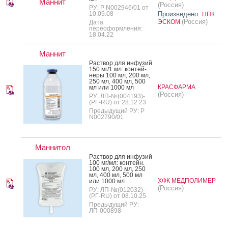
Маннит
(Россия)
РУ: Р N002946/01 от
10.09.08
Произведено:
НПК
(Россия)
ЭСКОМ
Дата
переоформления:
18.04.22
Маннит
Рас­твор для ин­фу­зий
150 мг/1 мл: кон­тей­
не­ры 100 мл, 200 мл,
250 мл, 400 мл, 500
КРАСФАРМА
мл или 1000 мл
(Россия)
РУ: ЛП-№(004193)-
(РГ-RU) от 28.12.23
Предыдущий РУ: Р
N002790/01
Маннитол
Рас­твор для ин­фу­зий
100 мг/мл: кон­тейн.
100 мл, 200 мл, 250
мл, 400 мл, 500 мл
ХФК МЕДПОЛИМЕР
или 1000 мл
(Россия)
РУ: ЛП-№(012032)-
(РГ-RU) от 08.10.25
Предыдущий РУ:
ЛП-000898