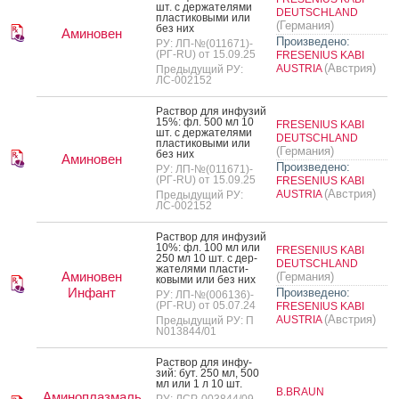
шт. с дер­жа­теля­ми
DEUTSCHLAND
плас­ти­ковы­ми или
(Германия)
без них
Аминовен
Произведено:
РУ: ЛП-№(011671)-
(РГ-RU) от 15.09.25
FRESENIUS KABI
(Австрия)
AUSTRIA
Предыдущий РУ:
ЛС-002152
Рас­твор для ин­фу­зий
15%: фл. 500 мл 10
FRESENIUS KABI
шт. с дер­жа­теля­ми
DEUTSCHLAND
плас­ти­ковы­ми или
(Германия)
без них
Аминовен
Произведено:
РУ: ЛП-№(011671)-
(РГ-RU) от 15.09.25
FRESENIUS KABI
(Австрия)
AUSTRIA
Предыдущий РУ:
ЛС-002152
Рас­твор для ин­фу­зий
10%: фл. 100 мл или
FRESENIUS KABI
250 мл 10 шт. с дер­
DEUTSCHLAND
жа­теля­ми плас­ти­
Аминовен
(Германия)
ковы­ми или без них
Инфант
Произведено:
РУ: ЛП-№(006136)-
(РГ-RU) от 05.07.24
FRESENIUS KABI
(Австрия)
AUSTRIA
Предыдущий РУ: П
N013844/01
Рас­твор для ин­фу­
зий: бут. 250 мл, 500
мл или 1 л 10 шт.
B.BRAUN
Аминоплазмаль
РУ: ЛСР-003844/09