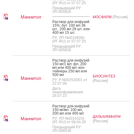
(РГ-RU) от 07.07.25
Предыдущий РУ:
ЛП-005626
Маннитол
(Россия)
МОСФАРМ
Рас­твор для ин­фу­зий
15%: бут. 100 мл 36
шт., 200 мл 28 шт. или
400 мл 15 шт.
РУ: ЛП-№(010838)-
(РГ-RU) от 07.07.25
Предыдущий РУ:
ЛП-005626
Рас­твор для ин­фу­зий
150 мг/1 мл: фл. 200
мл или 400 мл; кон­
тей­не­ры 250 мл или
500 мл
БИОСИНТЕЗ
Маннитол
РУ: Р N002520/01 от
(Россия)
22.07.08
Дата
переоформления:
26.07.23
Рас­твор для ин­фу­зий
150 мг/мл: 100 мл,
200 мл или 400 мл
ДАЛЬХИМФАРМ
Маннитол
РУ: ЛП-№(014323)-
(Россия)
(РГ-RU) от 08.04.26
Предыдущий РУ:
ЛП-008538