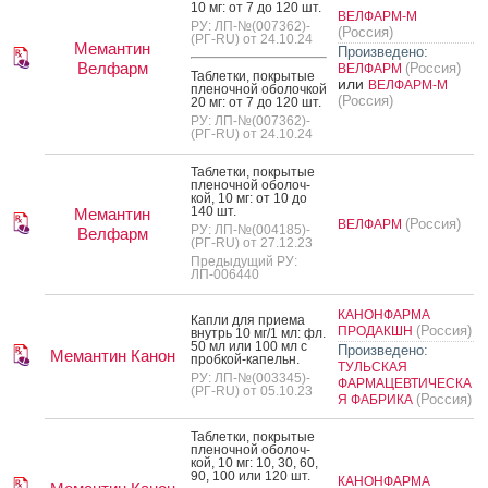
10 мг: от 7 до 120 шт.
ВЕЛФАРМ-М
РУ: ЛП-№(007362)-
(Россия)
(РГ-RU) от 24.10.24
Мемантин
Произведено:
Велфарм
(Россия)
ВЕЛФАРМ
Таб­летки, пок­ры­тые
или
ВЕЛФАРМ-М
пле­ноч­ной обо­лоч­кой
(Россия)
20 мг: от 7 до 120 шт.
РУ: ЛП-№(007362)-
(РГ-RU) от 24.10.24
Таб­летки, пок­ры­тые
пле­ноч­ной обо­лоч­
кой, 10 мг: от 10 до
140 шт.
Мемантин
(Россия)
ВЕЛФАРМ
РУ: ЛП-№(004185)-
Велфарм
(РГ-RU) от 27.12.23
Предыдущий РУ:
ЛП-006440
КАНОНФАРМА
Кап­ли для при­ема
(Россия)
ПРОДАКШН
внутрь 10 мг/1 мл: фл.
50 мл или 100 мл с
Произведено:
Мемантин Канон
проб­кой-ка­пельн.
ТУЛЬСКАЯ
РУ: ЛП-№(003345)-
ФАРМАЦЕВТИЧЕСКА
(РГ-RU) от 05.10.23
(Россия)
Я ФАБРИКА
Таб­летки, пок­ры­тые
пле­ноч­ной обо­лоч­
кой, 10 мг: 10, 30, 60,
90, 100 или 120 шт.
КАНОНФАРМА