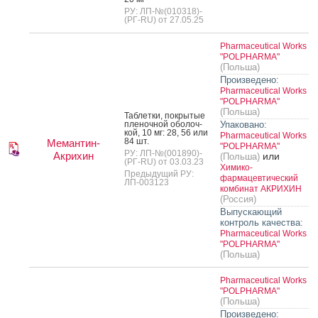
РУ: ЛП-№(010318)-
(РГ-RU) от 27.05.25
Pharmaceutical Works
"POLPHARMA"
(Польша)
Произведено:
Pharmaceutical Works
"POLPHARMA"
(Польша)
Таб­летки, пок­ры­тые
пле­ноч­ной обо­лоч­
Упаковано:
кой, 10 мг: 28, 56 или
Pharmaceutical Works
84 шт.
Мемантин-
"POLPHARMA"
РУ: ЛП-№(001890)-
Акрихин
или
(Польша)
(РГ-RU) от 03.03.23
Химико-
Предыдущий РУ:
фармацевтический
ЛП-003123
комбинат АКРИХИН
(Россия)
Выпускающий
контроль качества:
Pharmaceutical Works
"POLPHARMA"
(Польша)
Pharmaceutical Works
"POLPHARMA"
(Польша)
Произведено: