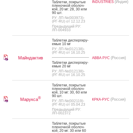
(Индия)
INDUSTRIES
Таб­летки, пок­ры­тые
пле­ноч­ной обо­лоч­
кой, 20 мг: 28, 30 или
90 шт.
РУ: ЛП-№(003973)-
(РГ-RU) от 12.12.23
Предыдущий РУ:
ЛП-004933
Таб­летки дис­перги­ру­
емые 10 мг
РУ: ЛП-№(012138)-
(РГ-RU) от 16.10.25
Майндактив
(Россия)
АВВА РУС
Таб­летки дис­перги­ру­
емые 20 мг
РУ: ЛП-№(012138)-
(РГ-RU) от 16.10.25
Таб­летки, пок­ры­тые
пле­ноч­ной обо­лоч­
кой, 10 мг: 30, 60 или
90 шт.
®
Марукса
(Россия)
КРКА-РУС
РУ: ЛП-№(002119)-
(РГ-RU) от 05.04.23
Предыдущий РУ:
ЛП-002372
Таб­летки, пок­ры­тые
пле­ноч­ной обо­лоч­
кой, 20 мг: 30 или 60