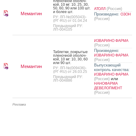
пле­ноч­ной обо­лоч­
кой, 10 мг: 10, 25, 30,
50, 60, 90 или 100 шт.
(Россия)
АТОЛЛ
и бо­лее шт.
Мемантин
Произведено:
ОЗОН
РУ: ЛП-№(005043)-
(Россия)
(РГ-RU) от 01.04.24
Предыдущий РУ:
ЛП-004105
ИЗВАРИНО ФАРМА
(Россия)
Произведено:
Таб­летки, пок­ры­тые
ИЗВАРИНО ФАРМА
пле­ноч­ной обо­лоч­
кой, 10 мг: 10, 30, 60
(Россия)
или 90 шт.
Выпускающий
Мемантин
РУ: ЛП-№(009436)-
контроль качества:
(РГ-RU) от 26.03.25
ИЗВАРИНО ФАРМА
Предыдущий РУ:
или
(Россия)
ЛП-004886
НАНОФАРМА
ДЕВЕЛОПМЕНТ
(Россия)
Реклама