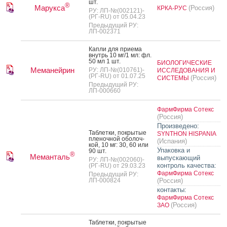
шт.
®
Марукса
(Россия)
КРКА-РУС
РУ: ЛП-№(002121)-
(РГ-RU) от 05.04.23
Предыдущий РУ:
ЛП-002371
Кап­ли для при­ема
внутрь 10 мг/1 мл: фл.
50 мл 1 шт.
БИОЛОГИЧЕСКИЕ
Меманейрин
РУ: ЛП-№(010761)-
ИССЛЕДОВАНИЯ И
(РГ-RU) от 01.07.25
(Россия)
СИСТЕМЫ
Предыдущий РУ:
ЛП-000660
ФармФирма Сотекс
(Россия)
Произведено:
Таб­летки, пок­ры­тые
SYNTHON HISPANIA
пле­ноч­ной обо­лоч­
(Испания)
кой, 10 мг: 30, 60 или
Упаковка и
90 шт.
®
Меманталь
выпускающий
РУ: ЛП-№(002060)-
контроль качества:
(РГ-RU) от 29.03.23
ФармФирма Сотекс
Предыдущий РУ:
ЛП-000824
(Россия)
контакты:
ФармФирма Сотекс
(Россия)
ЗАО
Таб­летки, пок­ры­тые