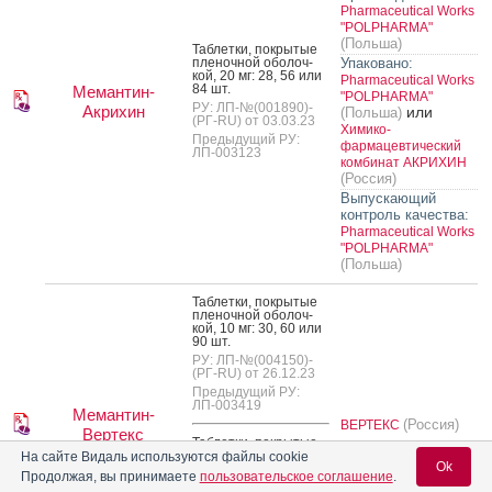
Pharmaceutical Works
"POLPHARMA"
(Польша)
Таб­летки, пок­ры­тые
пле­ноч­ной обо­лоч­
Упаковано:
кой, 20 мг: 28, 56 или
Pharmaceutical Works
84 шт.
Мемантин-
"POLPHARMA"
РУ: ЛП-№(001890)-
Акрихин
или
(Польша)
(РГ-RU) от 03.03.23
Химико-
Предыдущий РУ:
фармацевтический
ЛП-003123
комбинат АКРИХИН
(Россия)
Выпускающий
контроль качества:
Pharmaceutical Works
"POLPHARMA"
(Польша)
Таб­летки, пок­ры­тые
пле­ноч­ной обо­лоч­
кой, 10 мг: 30, 60 или
90 шт.
РУ: ЛП-№(004150)-
(РГ-RU) от 26.12.23
Предыдущий РУ:
ЛП-003419
Мемантин-
(Россия)
ВЕРТЕКС
Вертекс
Таб­летки, пок­ры­тые
пле­ноч­ной обо­лоч­
На сайте Видаль используются файлы cookie
Ok
кой, 20 мг: 30, 60 или
Продолжая, вы принимаете
пользовательское соглашение
.
90 шт.