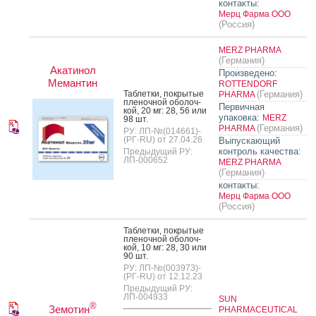
контакты:
Мерц Фарма ООО
(Россия)
MERZ PHARMA
(Германия)
Акатинол
Произведено:
Мемантин
ROTTENDORF
Таб­летки, пок­ры­тые
(Германия)
PHARMA
пле­ноч­ной обо­лоч­
Первичная
кой, 20 мг: 28, 56 или
упаковка:
MERZ
98 шт.
(Германия)
PHARMA
РУ: ЛП-№(014661)-
(РГ-RU) от 27.04.26
Выпускающий
контроль качества:
Предыдущий РУ:
ЛП-000652
MERZ PHARMA
(Германия)
контакты:
Мерц Фарма ООО
(Россия)
Таб­летки, пок­ры­тые
пле­ноч­ной обо­лоч­
кой, 10 мг: 28, 30 или
90 шт.
РУ: ЛП-№(003973)-
(РГ-RU) от 12.12.23
Предыдущий РУ:
ЛП-004933
SUN
®
Земотин
PHARMACEUTICAL