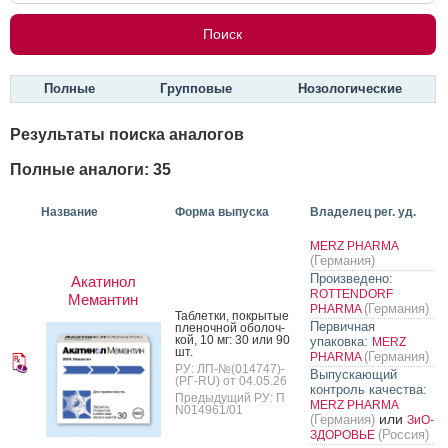
Полные
Групповые
Нозологические
Результаты поиска аналогов
Полные аналоги: 35
Название
Форма выпуска
Владелец рег. уд.
MERZ PHARMA
(Германия)
Произведено:
Акатинол
ROTTENDORF
Мемантин
(Германия)
PHARMA
Таб­летки, пок­ры­тые
Первичная
пле­ноч­ной обо­лоч­
кой, 10 мг: 30 или 90
упаковка:
MERZ
шт.
(Германия)
PHARMA
РУ: ЛП-№(014747)-
Выпускающий
(РГ-RU) от 04.05.26
контроль качества:
Предыдущий РУ: П
MERZ PHARMA
N014961/01
или
(Германия)
ЗиО-
(Россия)
ЗДОРОВЬЕ