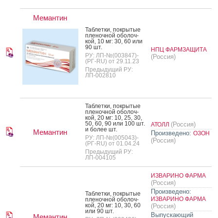
Мемантин
Таб­летки, пок­ры­тые
пле­ноч­ной обо­лоч­
кой, 10 мг: 30, 60 или
90 шт.
НПЦ ФАРМЗАЩИТА
РУ: ЛП-№(003847)-
(Россия)
(РГ-RU) от 29.11.23
Предыдущий РУ:
ЛП-002810
Таб­летки, пок­ры­тые
пле­ноч­ной обо­лоч­
кой, 20 мг: 10, 25, 30,
50, 60, 90 или 100 шт.
(Россия)
АТОЛЛ
и бо­лее шт.
Мемантин
Произведено:
ОЗОН
РУ: ЛП-№(005043)-
(Россия)
(РГ-RU) от 01.04.24
Предыдущий РУ:
ЛП-004105
ИЗВАРИНО ФАРМА
(Россия)
Произведено:
Таб­летки, пок­ры­тые
ИЗВАРИНО ФАРМА
пле­ноч­ной обо­лоч­
кой, 20 мг: 10, 30, 60
(Россия)
или 90 шт.
Выпускающий
Мемантин