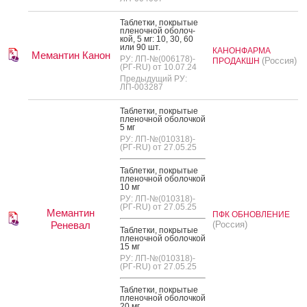
Таб­летки, пок­ры­тые
пле­ноч­ной обо­лоч­
кой, 5 мг: 10, 30, 60
или 90 шт.
КАНОНФАРМА
Мемантин Канон
РУ: ЛП-№(006178)-
(Россия)
ПРОДАКШН
(РГ-RU) от 10.07.24
Предыдущий РУ:
ЛП-003287
Таб­летки, пок­ры­тые
пле­ноч­ной обо­лоч­кой
5 мг
РУ: ЛП-№(010318)-
(РГ-RU) от 27.05.25
Таб­летки, пок­ры­тые
пле­ноч­ной обо­лоч­кой
10 мг
РУ: ЛП-№(010318)-
(РГ-RU) от 27.05.25
Мемантин
ПФК ОБНОВЛЕНИЕ
Реневал
(Россия)
Таб­летки, пок­ры­тые
пле­ноч­ной обо­лоч­кой
15 мг
РУ: ЛП-№(010318)-
(РГ-RU) от 27.05.25
Таб­летки, пок­ры­тые
пле­ноч­ной обо­лоч­кой
20 мг