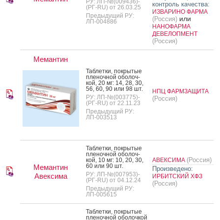
РУ: ЛП-№(009436)-
контроль качества:
(РГ-RU) от 26.03.25
ИЗВАРИНО ФАРМА
Предыдущий РУ:
или
(Россия)
ЛП-004886
НАНОФАРМА
ДЕВЕЛОПМЕНТ
(Россия)
Мемантин
Таб­летки, пок­ры­тые
пле­ноч­ной обо­лоч­
кой, 20 мг: 14, 28, 30,
56, 60, 90 или 98 шт.
НПЦ ФАРМЗАЩИТА
РУ: ЛП-№(003775)-
(Россия)
(РГ-RU) от 22.11.23
Предыдущий РУ:
ЛП-003513
Таб­летки, пок­ры­тые
пле­ноч­ной обо­лоч­
(Россия)
кой, 10 мг: 10, 20, 30,
АВЕКСИМА
60 или 90 шт.
Мемантин
Произведено:
РУ: ЛП-№(007953)-
Авексима
ИРБИТСКИЙ ХФЗ
(РГ-RU) от 04.12.24
(Россия)
Предыдущий РУ:
ЛП-005615
Таб­летки, пок­ры­тые
пле­ноч­ной обо­лоч­кой